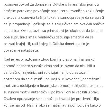
„osnovni povod za donošenje Odluke o finansijskoj pomoći
bračnim parovima povećanje nataliteta i zvanično zaključenje
brakova, a osnovna težnja lokalne samouprave je da se spreči
dalje propadanje i gašenje sela zaključivanjem ovakvih bračnih
zajednica”. Ovi razlozi nisu prihvatljivi jer okolnost da jedan ili
oba supružnika imaju vanbračnu decu nije smetnja da se
ostvari krajnji cilj radi kojeg je Odluka doneta, a to je
povećanje nataliteta.
Kad je reč o razlozima zbog kojih je pravo na finansijsku
pomoći priznato supružnicima pod uslovom da nisu bili u
vanbračnoj zajednici, oni su u izjašnjenju obrazloženi
potrebom da se eliminišu oni koji bi, rukovođeni „pogrešnim”
motivima (dobijanjem finansijske pomoći) zaključili brak jer da
su njihovi motivi autentični i „pošteni”, oni bi već bili u braku.
Ovakvo opravdanje se ne može prihvatiti jer protivreči cilju
koji se navodi. Naime, ako se materijalna pomoć daje kako bi