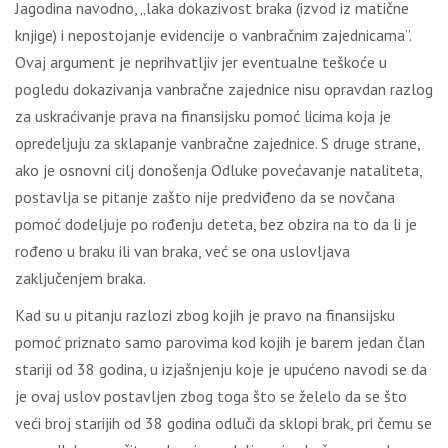
Jagodina navodno, „laka dokazivost braka (izvod iz matične
knjige) i nepostojanje evidencije o vanbračnim zajednicama”.
Ovaj argument je neprihvatljiv jer eventualne teškoće u
pogledu dokazivanja vanbračne zajednice nisu opravdan razlog
za uskraćivanje prava na finansijsku pomoć licima koja je
opredeljuju za sklapanje vanbračne zajednice. S druge strane,
ako je osnovni cilj donošenja Odluke povećavanje nataliteta,
postavlja se pitanje zašto nije predviđeno da se novčana
pomoć dodeljuje po rođenju deteta, bez obzira na to da li je
rođeno u braku ili van braka, već se ona uslovljava
zaključenjem braka.
Kad su u pitanju razlozi zbog kojih je pravo na finansijsku
pomoć priznato samo parovima kod kojih je barem jedan član
stariji od 38 godina, u izjašnjenju koje je upućeno navodi se da
je ovaj uslov postavljen zbog toga što se želelo da se što
veći broj starijih od 38 godina odluči da sklopi brak, pri čemu se