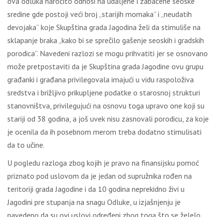
ova odluka naročito odnosi na udaljene i zabačene seoske
sredine gde postoji veći broj „starijih momaka” i „neudatih
devojaka” koje Skupština grada Jagodina želi da stimuliše na
sklapanje braka „kako bi se sprečilo gašenje seoskih i gradskih
porodica”. Navedeni razlozi se mogu prihvatiti jer se osnovano
može pretpostaviti da je Skupština grada Jagodine ovu grupu
građanki i građana privilegovala imajući u vidu raspoloživa
sredstva i brižljivo prikupljene podatke o starosnoj strukturi
stanovništva, privilegujući na osnovu toga upravo one koji su
stariji od 38 godina, a još uvek nisu zasnovali porodicu, za koje
je ocenila da ih posebnom merom treba dodatno stimulisati
da to učine.
U pogledu razloga zbog kojih je pravo na finansijsku pomoć
priznato pod uslovom da je jedan od supružnika rođen na
teritoriji grada Jagodine i da 10 godina neprekidno živi u
Jagodini pre stupanja na snagu Odluke, u izjašnjenju je
navedeno da su ovi uslovi određeni zbog toga što se želelo