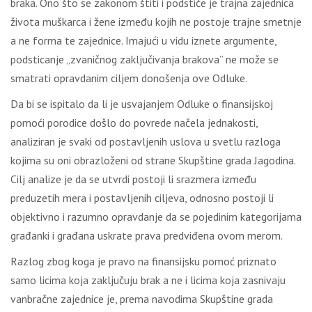
braka. Ono što se zakonom štiti i podstiče je trajna zajednica
života muškarca i žene između kojih ne postoje trajne smetnje
a ne forma te zajednice. Imajući u vidu iznete argumente,
podsticanje „zvaničnog zaključivanja brakova” ne može se
smatrati opravdanim ciljem donošenja ove Odluke.
Da bi se ispitalo da li je usvajanjem Odluke o finansijskoj
pomoći porodice došlo do povrede načela jednakosti,
analiziran je svaki od postavljenih uslova u svetlu razloga
kojima su oni obrazloženi od strane Skupštine grada Jagodina.
Cilj analize je da se utvrdi postoji li srazmera između
preduzetih mera i postavljenih ciljeva, odnosno postoji li
objektivno i razumno opravdanje da se pojedinim kategorijama
građanki i građana uskrate prava predviđena ovom merom.
Razlog zbog koga je pravo na finansijsku pomoć priznato
samo licima koja zaključuju brak a ne i licima koja zasnivaju
vanbračne zajednice je, prema navodima Skupštine grada