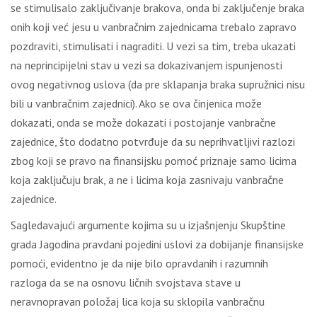
se stimulisalo zaključivanje brakova, onda bi zaključenje braka
onih koji već jesu u vanbračnim zajednicama trebalo zapravo
pozdraviti, stimulisati i nagraditi. U vezi sa tim, treba ukazati
na neprincipijelni stav u vezi sa dokazivanjem ispunjenosti
ovog negativnog uslova (da pre sklapanja braka supružnici nisu
bili u vanbračnim zajednici). Ako se ova činjenica može
dokazati, onda se može dokazati i postojanje vanbračne
zajednice, što dodatno potvrđuje da su neprihvatljivi razlozi
zbog koji se pravo na finansijsku pomoć priznaje samo licima
koja zaključuju brak, a ne i licima koja zasnivaju vanbračne
zajednice.
Sagledavajući argumente kojima su u izjašnjenju Skupštine
grada Jagodina pravdani pojedini uslovi za dobijanje finansijske
pomoći, evidentno je da nije bilo opravdanih i razumnih
razloga da se na osnovu ličnih svojstava stave u
neravnopravan položaj lica koja su sklopila vanbračnu