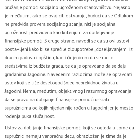
pružanje pomoći socijalno ugroženom stanovništvu. Nejasno
je, međutim, kako se ovaj cilj ostvaruje, budući da se Odlukom
ne predviđa provera socijalnog stanja, niti je socijalna
ugroženost predviđena kao kriterijum za dodeljivanje
finansijske pomoći. S druge strane, navodi se da su ovi uslovi
postavljeni kako bi se sprečile zloupotrebe „doseljavanjem” iz
drugih gradova i opština, kao i činjenicom da se radi o
sredstvima iz budžeta grada, te da je opravdano da se daju
građanima Jagodine. Navedenim razlozima može se opravdati
uslov koji se tiče desetogodišnjeg neprekidnog života u
Jagodini. Nema, međutim, objektivnog i razumnog opravdanja
da se pravo na dobijanje finansijske pomoći uskrati
supružnicima od kojih nijedan nije rođen u Jagodini jer je mesto
rođenja puka slučajnost.
Uslov za dobijanje finansijske pomoći koji se ogleda u tome da
supružnici nemaju vanbračnu decu, obrazložen je time da je