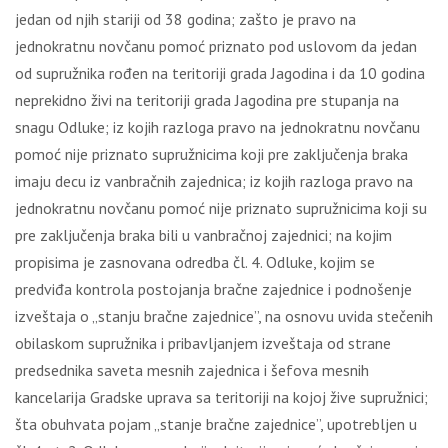
jedan od njih stariji od 38 godina; zašto je pravo na
jednokratnu novčanu pomoć priznato pod uslovom da jedan
od supružnika rođen na teritoriji grada Jagodina i da 10 godina
neprekidno živi na teritoriji grada Jagodina pre stupanja na
snagu Odluke; iz kojih razloga pravo na jednokratnu novčanu
pomoć nije priznato supružnicima koji pre zaključenja braka
imaju decu iz vanbračnih zajednica; iz kojih razloga pravo na
jednokratnu novčanu pomoć nije priznato supružnicima koji su
pre zaključenja braka bili u vanbračnoj zajednici; na kojim
propisima je zasnovana odredba čl. 4. Odluke, kojim se
predviđa kontrola postojanja bračne zajednice i podnošenje
izveštaja o „stanju bračne zajednice”, na osnovu uvida stečenih
obilaskom supružnika i pribavljanjem izveštaja od strane
predsednika saveta mesnih zajednica i šefova mesnih
kancelarija Gradske uprava sa teritoriji na kojoj žive supružnici;
šta obuhvata pojam „stanje bračne zajednice”, upotrebljen u