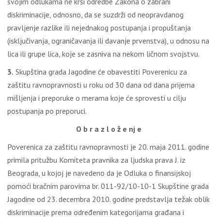
svojim odlukama ne krši odredbe Zakona o zabrani
diskriminacije, odnosno, da se suzdrži od neopravdanog
pravljenje razlike ili nejednakog postupanja i propuštanja
(isključivanja, ograničavanja ili davanje prvenstva), u odnosu na
lica ili grupe lica, koje se zasniva na nekom ličnom svojstvu.
3.
Skupština grada Jagodine će obavestiti Poverenicu za
zaštitu ravnopravnosti u roku od 30 dana od dana prijema
mišljenja i preporuke o merama koje će sprovesti u cilju
postupanja po preporuci.
O b r a z l o ž e nj e
Poverenica za zaštitu ravnopravnosti je 20. maja 2011. godine
primila pritužbu Komiteta pravnika za ljudska prava J. iz
Beograda, u kojoj je navedeno da je Odluka o finansijskoj
pomoći bračnim parovima br. 011-92/10-10-1 Skupštine grada
Jagodine od 23. decembra 2010. godine predstavlja težak oblik
diskriminacije prema određenim kategorijama građana i