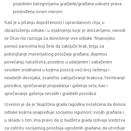
pojedinim kategorijama građanki/građana uskrate prava
predviđena ovom merom.
Kad je u pitanju dopuštenosti i opravdanosti cilja, u
obrazloženju odluke i u izjašnjenju koje je dostavljeno, navodi
se čitav niz razloga za donošenje ove odluke: finansijska
pomoć parovima koji žele da zaključe brak, briga za
poboljšanje materijalnog položaja građana, doprinos
povećanju nataliteta, posebno u udaljenim i zabačenim
seoskim sredinama u kojima postoji veći broj neženja i
neudatih devojaka, zvanično zaključivanje brakova, formiranje
porodica, sprečavanje propadanja i gašenja sela, kao i
sprečavanje gašenja seoskih i gradskih porodica.
Izvesno je da je Skupština grada Jagodina ovlašćena da donosi
odluke kojima unapređuje socijalnu sigurnost svojih građana i,
u skladu s tim, ima pravo da iz budžeta grada izdvaja sredstva
za zaštitu socijalnog položaja ugroženih građana, da utvrđuje