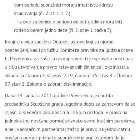
tom periodu supružnici moraju imati istu adresu
stanovanja (čl. 2. st. 1. t. 2.),
– iz ove zajednice u periodu od pet godina mora biti
rođeno barem jedno dete (čl. 2. stav 1 tačka 3).
Imajući u vidu sadržinu Odluke i uslove koji su njome
postavljeni, kao i pritužbu Komiteta pravnika za ljudska prava
J., Poverenica za zaštitu ravnopravnosti je sprovela postupak
u cilju utvrđivanja pravno relevantnih činjenica i okolnosti, u
skladu sa članom 3. stavovi 7. i 9, članom 35. stav 4. i članom
37. stav 2. Zakona o zabrani diskriminacije.
Dana 14. januara 2011. godine Poverenica je uputila
predsedniku Skupštine grada Jagodina dopis sa zahtevom da se
izjasni o sledećim okolnostima: iz kojih razloga je pravo na
jednokratnu novčanu pomoć priznato samo bračnim parovima,
a ne i vanbračnim partnerima; zašto je pravo na jednokratnu
novčanu pomoć priznato supružnicima pod uslovom da je