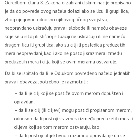
Odredbom člana 8. Zakona o zabrani diskriminacije propisano
je da do povrede ovog načela dolazi ako se licu ili grupi lica,
zbog njegovog odnosno njihovog ličnog svojstva,
neopravdano uskraćuju prava i slobode ili nameću obaveze
koje se u istoj ili sličnoj situaciji ne uskraćuju ili ne nameću
drugom licu ili grupi lica, ako su cilj ili posledica preduzetih
mera neopravdani, kao i ako ne postoji srazmera između
preduzetih mera i cilja koji se ovim merama ostvaruje.
Da bi se ispitalo da li je Odlukom povređeno načelo jednakih
prava i obaveza, potrebno je razmotriti:
– da li je cilj koji se postiže ovom merom dopušten i
opravdan,
– da li se cilj (ili ciljevi) mogu postići propisanom merom,
odnosno da li postoji srazmera između preduzetih mera i
ciljeva koji se tom merom ostvaruju, kao i
– da li postoji objektivno i razumno opravdanje da se