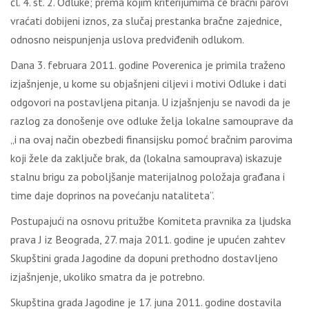
čl. 4. st. 2. Odluke; prema kojim kriterijumima će bračni parovi
vraćati dobijeni iznos, za slučaj prestanka bračne zajednice,
odnosno neispunjenja uslova predviđenih odlukom.
Dana 3. februara 2011. godine Poverenica je primila traženo
izjašnjenje, u kome su objašnjeni ciljevi i motivi Odluke i dati
odgovori na postavljena pitanja. U izjašnjenju se navodi da je
razlog za donošenje ove odluke želja lokalne samouprave da
„i na ovaj način obezbedi finansijsku pomoć bračnim parovima
koji žele da zaključe brak, da (lokalna samouprava) iskazuje
stalnu brigu za poboljšanje materijalnog položaja građana i
time daje doprinos na povećanju nataliteta”.
Postupajući na osnovu pritužbe Komiteta pravnika za ljudska
prava J iz Beograda, 27. maja 2011. godine je upućen zahtev
Skupštini grada Jagodine da dopuni prethodno dostavljeno
izjašnjenje, ukoliko smatra da je potrebno.
Skupština grada Jagodine je 17. juna 2011. godine dostavila