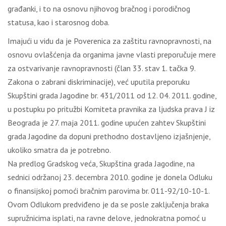
građanki, i to na osnovu njihovog bračnog i porodičnog
statusa, kao i starosnog doba.
Imajući u vidu da je Poverenica za zaštitu ravnopravnosti, na
osnovu ovlašćenja da organima javne vlasti preporučuje mere
za ostvarivanje ravnopravnosti (član 33. stav 1. tačka 9.
Zakona o zabrani diskriminacije), već uputila preporuku
Skupštini grada Jagodine br. 431/2011 od 12. 04. 2011. godine,
u postupku po pritužbi Komiteta pravnika za ljudska prava J iz
Beograda je 27. maja 2011. godine upućen zahtev Skupštini
grada Jagodine da dopuni prethodno dostavljeno izjašnjenje,
ukoliko smatra da je potrebno.
Na predlog Gradskog veća, Skupština grada Jagodine, na
sednici održanoj 23. decembra 2010. godine je donela Odluku
o finansijskoj pomoći bračnim parovima br. 011-92/10-10-1.
Ovom Odlukom predviđeno je da se posle zaključenja braka
supružnicima isplati, na ravne delove, jednokratna pomoć u