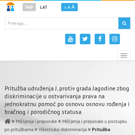
A
A
ЋИР
LAT
A
Togg
navig
Pritužba udruženja J. protiv grada Jagodine zbog
diskriminacije u ostvarivanja prava na
jednokratnu pomoć po osnovu osnovu rođenja i
bračnog i porodičnog statusa
Mišljenja i preporuke
Mišljenja i preporuke u postupku
po pritužbama
Višestruka diskriminacija
Pritužba