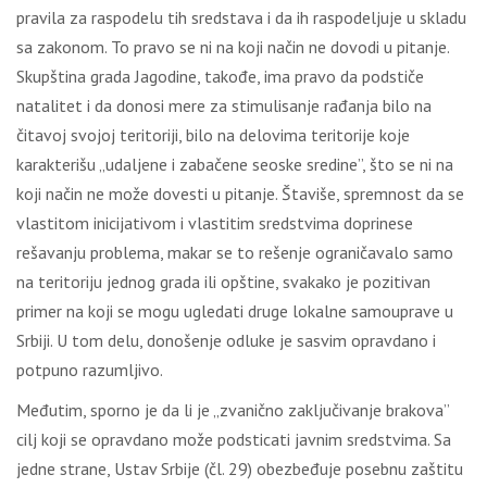
pravila za raspodelu tih sredstava i da ih raspodeljuje u skladu
sa zakonom. To pravo se ni na koji način ne dovodi u pitanje.
Skupština grada Jagodine, takođe, ima pravo da podstiče
natalitet i da donosi mere za stimulisanje rađanja bilo na
čitavoj svojoj teritoriji, bilo na delovima teritorije koje
karakterišu „udaljene i zabačene seoske sredine”, što se ni na
koji način ne može dovesti u pitanje. Štaviše, spremnost da se
vlastitom inicijativom i vlastitim sredstvima doprinese
rešavanju problema, makar se to rešenje ograničavalo samo
na teritoriju jednog grada ili opštine, svakako je pozitivan
primer na koji se mogu ugledati druge lokalne samouprave u
Srbiji. U tom delu, donošenje odluke je sasvim opravdano i
potpuno razumljivo.
Međutim, sporno je da li je „zvanično zaključivanje brakova”
cilj koji se opravdano može podsticati javnim sredstvima. Sa
jedne strane, Ustav Srbije (čl. 29) obezbeđuje posebnu zaštitu