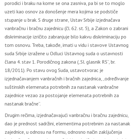
porodici i braku na kome se ona zasniva, pa bi se to moglo
uzeti kao osnov za donošenje mera kojima se podstiče
stupanje u brak. S druge strane, Ustav Srbije izjednačava
vanbračnu i bračnu zajednicu (čl. 62. st. 5), a Zakon o zabrani
diskriminacije izričito zabranjuje bilo kakvu diskriminaciju po
tom osnovu. Treba, takođe, imati u vidu i stavove Ustavnog
suda Srbije izražene u Odluci Ustavnog suda o ustavnosti
člana 4. stav 1. Porodičnog zakona („Sl. glasnik RS”, br.
18/2011). Po stavu ovog Suda, ustavotvorac je
izjednačavanjem vanbračnih i bračnih zajednica, „određivanje
suštinskih elemenata potrebnih za nastanak vanbračne
zajednice vezao za postojanje elemenata potrebnih za
nastanak bračne”.
Drugim rečima, izjednačavajući vanbračnu i bračnu zajednicu,
dao je prednost sadržini, elementima potrebnim za nastanak
zajednice, u odnosu na formu, odnosno način zaključenja