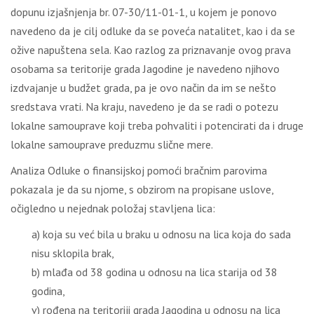
dopunu izjašnjenja br. 07-30/11-01-1, u kojem je ponovo
navedeno da je cilj odluke da se poveća natalitet, kao i da se
ožive napuštena sela. Kao razlog za priznavanje ovog prava
osobama sa teritorije grada Jagodine je navedeno njihovo
izdvajanje u budžet grada, pa je ovo način da im se nešto
sredstava vrati. Na kraju, navedeno je da se radi o potezu
lokalne samouprave koji treba pohvaliti i potencirati da i druge
lokalne samouprave preduzmu slične mere.
Analiza Odluke o finansijskoj pomoći bračnim parovima
pokazala je da su njome, s obzirom na propisane uslove,
očigledno u nejednak položaj stavljena lica:
a) koja su već bila u braku u odnosu na lica koja do sada
nisu sklopila brak,
b) mlađa od 38 godina u odnosu na lica starija od 38
godina,
v) rođena na teritoriji grada Jagodina u odnosu na lica