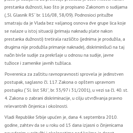
prestanka dužnosti, kao što je propisano Zakonom o sudijama
(„Sl. Glasnik RS” br. 116/08, 58/09). Podnosioci pritužbe
smatraju da je Vlada bez valjanog osnova dve grupe lica koje
se nalaze u istoj situaciji (primaju naknadu plate nakon
prestanka dužnosti) tretirala različito (jednima je produžila, a
drugima nije produžila primanje naknade), diskriminišući na taj
način bivše sudije za prekršaje u odnosu na sudije, javne
tužioce i zamenike javnih tužilaca.
Poverenica za zaštitu ravnopravnosti sprovela je jedinstven
postupak, saglasno čl. 117. Zakona o opštem upravnom
postupku (“Sl. list SRJ”, br. 33/97 i 31/2001), u vezi sa čl. 40. st.
4. Zakona o zabrani diskriminacije, u cilju utvrđivanja pravno
relevantnih činjenica i okolnosti.
Vladi Republike Srbije upućen je, dana 4. septembra 2010.
godine, zahtev da se u roku od 15 dana izjasni o činjenicama