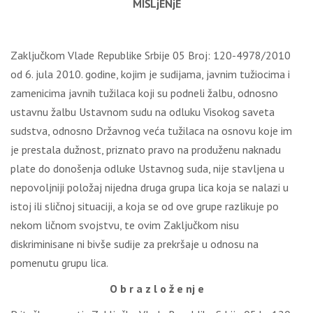
MIŠLjENjE
Zaključkom Vlade Republike Srbije 05 Broj: 120-4978/2010
od 6. jula 2010. godine, kojim je sudijama, javnim tužiocima i
zamenicima javnih tužilaca koji su podneli žalbu, odnosno
ustavnu žalbu Ustavnom sudu na odluku Visokog saveta
sudstva, odnosno Državnog veća tužilaca na osnovu koje im
je prestala dužnost, priznato pravo na produženu naknadu
plate do donošenja odluke Ustavnog suda, nije stavljena u
nepovoljniji položaj nijedna druga grupa lica koja se nalazi u
istoj ili sličnoj situaciji, a koja se od ove grupe razlikuje po
nekom ličnom svojstvu, te ovim Zaključkom nisu
diskriminisane ni bivše sudije za prekršaje u odnosu na
pomenutu grupu lica.
O b r a z l o ž e nj e