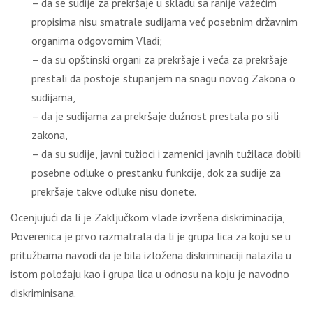
– da se sudije za prekršaje u skladu sa ranije važećim
propisima nisu smatrale sudijama već posebnim državnim
organima odgovornim Vladi;
– da su opštinski organi za prekršaje i veća za prekršaje
prestali da postoje stupanjem na snagu novog Zakona o
sudijama,
– da je sudijama za prekršaje dužnost prestala po sili
zakona,
– da su sudije, javni tužioci i zamenici javnih tužilaca dobili
posebne odluke o prestanku funkcije, dok za sudije za
prekršaje takve odluke nisu donete.
Ocenjujući da li je Zaključkom vlade izvršena diskriminacija,
Poverenica je prvo razmatrala da li je grupa lica za koju se u
pritužbama navodi da je bila izložena diskriminaciji nalazila u
istom položaju kao i grupa lica u odnosu na koju je navodno
diskriminisana.