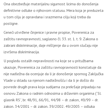
Ona obezbeđuje materijalnu sigurnost licima do donošenja
definitivne odluke o njihovom statusu. Mera koja je preduzeta
u tom cilju je opravdana i srazmerna cilju koji treba da
postigne.
Ceneći utvrđene činjenice i pravne propise, Poverenica za
zaštitu ravnopravnosti, saglasno čl. 33. st. 1. t. 9. Zakona o
zabrani diskriminacije, daje mišljenje da u ovom slučaju nije
izvršena diskriminacija.
U pogledu ostalih nepravilnosti na koje se u pritužbama
ukazuje, Poverenica za zaštitu ravnopravnosti konstatuje da
nije nadležna da ocenjuje da li je donošenje spornog Zaključka
Vlade u skladu sa njenom nadležnošću i da li je došlo do
povrede drugih prava koja sudijama za prekršaje pripadaju na
osnovu Zakona o radnim odnosima u državnim organima (“Sl.
glasnik RS”, br. 48/91, 66/91, 44/98 – dr. zakon, 49/99 – dr.
zakon, 34/2001 – dr. zakon, 39/2002, 49/2005 – odluka