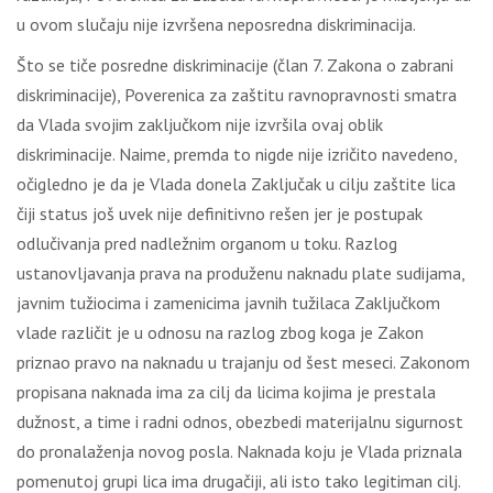
u ovom slučaju nije izvršena neposredna diskriminacija.
Što se tiče posredne diskriminacije (član 7. Zakona o zabrani
diskriminacije), Poverenica za zaštitu ravnopravnosti smatra
da Vlada svojim zaključkom nije izvršila ovaj oblik
diskriminacije. Naime, premda to nigde nije izričito navedeno,
očigledno je da je Vlada donela Zaključak u cilju zaštite lica
čiji status još uvek nije definitivno rešen jer je postupak
odlučivanja pred nadležnim organom u toku. Razlog
ustanovljavanja prava na produženu naknadu plate sudijama,
javnim tužiocima i zamenicima javnih tužilaca Zaključkom
vlade različit je u odnosu na razlog zbog koga je Zakon
priznao pravo na naknadu u trajanju od šest meseci. Zakonom
propisana naknada ima za cilj da licima kojima je prestala
dužnost, a time i radni odnos, obezbedi materijalnu sigurnost
do pronalaženja novog posla. Naknada koju je Vlada priznala
pomenutoj grupi lica ima drugačiji, ali isto tako legitiman cilj.