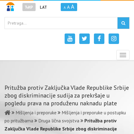
A
A
ЋИР
LAT
A
Togg
navig
Pritužba protiv Zaključka Vlade Republike Srbije
zbog diskriminacije sudija za prekršaje u
pogledu prava na produženu naknadu plate
Mišljenja i preporuke
Mišljenja i preporuke u postupku
po pritužbama
Druga lična svojstva
Pritužba protiv
Zaključka Vlade Republike Srbije zbog diskriminacije