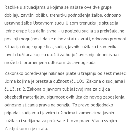
Razlike u situacijama u kojima se nalaze ove dve grupe
dobijaju završni oblik u trenutku podnošenja žalbe, odnosno
ustavne žalbe Ustavnom sudu. U tom trenutku je situacija
jedne grupe lica definitivna – u pogledu sudija za prekršaje, ne
postoji mogućnost da se njihov status vrati, odnosno promeni.
Situacija druge grupe lica, sudija, javnih tužilaca i zamenika
javnih tužilaca koji su uložili žalbu još uvek nije definitivna i
može biti promenjena odlukom Ustavnog suda.
Zakonsko određivanje naknade plate u trajanju od šest meseci
licima kojima je prestala dužnost (čl. 101. Zakona o sudijama i
čl. 13. st. 2. Zakona o javnom tužilaštvu) ima za cilj da
obezbedi materijalnu sigurnost ovih lica do novog zaposlenja,
odnosno sticanja prava na penziju. To pravo podjednako
pripada i sudijama i javnim tužiocima i zamenicima javnih
tužilaca i sudijama za prekršaje. U ovo pravo Vlada svojim
Zaključkom nije dirala.