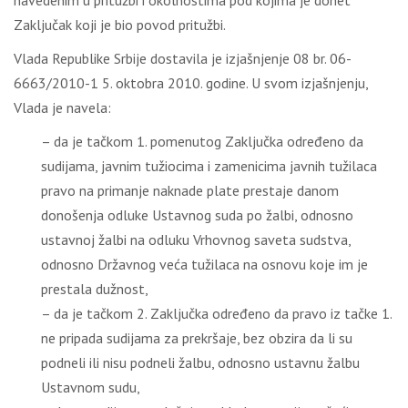
navedenim u pritužbi i okolnostima pod kojima je donet
Zaključak koji je bio povod pritužbi.
Vlada Republike Srbije dostavila je izjašnjenje 08 br. 06-
6663/2010-1 5. oktobra 2010. godine. U svom izjašnjenju,
Vlada je navela:
– da je tačkom 1. pomenutog Zaključka određeno da
sudijama, javnim tužiocima i zamenicima javnih tužilaca
pravo na primanje naknade plate prestaje danom
donošenja odluke Ustavnog suda po žalbi, odnosno
ustavnoj žalbi na odluku Vrhovnog saveta sudstva,
odnosno Državnog veća tužilaca na osnovu koje im je
prestala dužnost,
– da je tačkom 2. Zaključka određeno da pravo iz tačke 1.
ne pripada sudijama za prekršaje, bez obzira da li su
podneli ili nisu podneli žalbu, odnosno ustavnu žalbu
Ustavnom sudu,