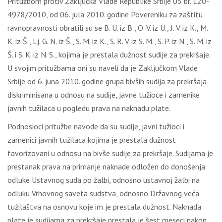
Pritužbom protiv Zaključka Vlade Republike Srbije 05 br. 120-
4978/2010, od 06. jula 2010. godine Povereniku za zaštitu
ravnopravnosti obratili su se B. U. iz B., O. V. iz U., J. V. iz K., M.
K. iz Š., Lj. G. N. iz Š., S. M. iz K., S. R. V. iz S. M., S. P. iz N., S. M. iz
Š. i S. K. iz N. S., kojima je prestala dužnost sudije za prekršaje.
U svojim pritužbama oni su naveli da je Zaključkom Vlade
Srbije od 6. juna 2010. godine grupa bivših sudija za prekršaja
diskriminisana u odnosu na sudije, javne tužioce i zamenike
javnih tužilaca u pogledu prava na naknadu plate.
Podnosioci pritužbe navode da su sudije, javni tužioci i
zamenici javnih tužilaca kojima je prestala dužnost
favorizovani u odnosu na bivše sudije za prekršaje. Sudijama je
prestanak prava na primanje naknade odložen do donošenja
odluke Ustavnog suda po žalbi, odnosno ustavnoj žalbi na
odluku Vrhovnog saveta sudstva, odnosno Državnog veća
tužilaštva na osnovu koje im je prestala dužnost. Naknada
plate je sudijama za prekršaje prestala je šest meseci nakon