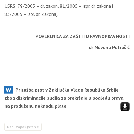
USRS, 79/2005 – dr. zakon, 81/2005 – ispr. dr. zakona i
83/2005 – ispr. dr. Zakona).
POVERENICA ZA ZAŠTITU RAVNOPRAVNOSTI
dr Nevena Petrušić
Pritužba protiv Zaključka Vlade Republike Srbije
zbog diskriminacije sudija za prekršaje u pogledu prava
na produženu naknadu plate
Rad i zapošljavanje