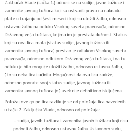
Zaključak Vlade (tačka 1.) odnosi se na sudije, javne tužioce i
zamenike javnog tužioca koji su ostvarili pravo na naknadu
plate u trajanju od šest meseci i koji su uložili žalbu, odnosno
ustavnu žalbu na odluku Visokog saveta pravosuđa, odnosno
Državnog veća tužilaca, kojima im je prestala dužnost. Status
koji su ova lica imala (status sudije, javnog tužioca ili
zamenika javnog tužioca) prestao je odlukom Visokog saveta
pravosuđa, odnosno odlukom Državnog veća tužilaca, i na tu
odluku je bilo moguće uložiti žalbu, odnosno ustavnu žalbu,
što su neka lica i učinila. Mogućnost da ova lica zadrže,
odnosno povrate svoj status sudije, javnog tužioca ili
zamenika javnog tužioca još uvek nije definitivno isključena.
Položaj ove grupe lica razlikuje se od položaja lica navedenih
u tački 2. Zaključka Vlade, odnosno od položaja:
– sudija, javnih tužilaca i zamenika javnih tužilaca koji nisu
podneli žalbu, odnosno ustavnu žalbu Ustavnom sudu,