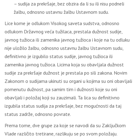
– sudija za prekršaje, bez obzira da li su ili nisu podneli
žalbu, odnosno ustavnu žalbu Ustavnom sudu.
Lice kome je odlukom Visokog saveta sudstva, odnosno
odlukom Državnog veća tužilaca, prestala dužnost sudije,
javnog tužioca ili zamenika javnog tužioca i koje na tu odluku
nije uložilo žalbu, odnosno ustavnu žalbu Ustavnom sudu,
definitivno je izgubilo status sudije, javnog tužioca ili
zamenika javnog tužioca. Licima koja su obavljala dužnost
sudije za prekršaje dužnost je prestala po sili zakona. Novim
Zakonom o sudijama ukinuti su organi u kojima su oni obavljali
pomenutu dužnost, pa samim tim i dužnosti koje su oni
obavljali i položaj koji su zauzimali. Ta lica su definitivno
izgubila status sudija za prekršaje, bez mogućnosti da taj
status zadrže, odnosno povrate.
Prema tome, dve grupe za koje se navodi da su Zaključkom
Vlade različito tretirane, razlikuju se po svom položaju.