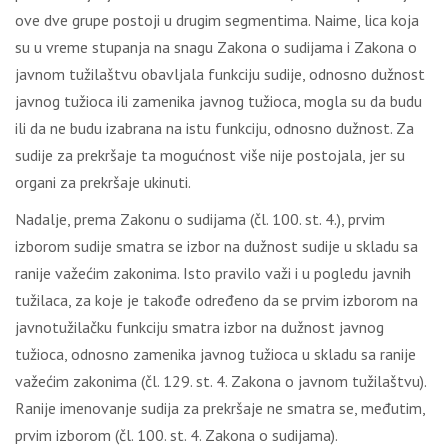
ove dve grupe postoji u drugim segmentima. Naime, lica koja
su u vreme stupanja na snagu Zakona o sudijama i Zakona o
javnom tužilaštvu obavljala funkciju sudije, odnosno dužnost
javnog tužioca ili zamenika javnog tužioca, mogla su da budu
ili da ne budu izabrana na istu funkciju, odnosno dužnost. Za
sudije za prekršaje ta mogućnost više nije postojala, jer su
organi za prekršaje ukinuti.
Nadalje, prema Zakonu o sudijama (čl. 100. st. 4.), prvim
izborom sudije smatra se izbor na dužnost sudije u skladu sa
ranije važećim zakonima. Isto pravilo važi i u pogledu javnih
tužilaca, za koje je takođe određeno da se prvim izborom na
javnotužilačku funkciju smatra izbor na dužnost javnog
tužioca, odnosno zamenika javnog tužioca u skladu sa ranije
važećim zakonima (čl. 129. st. 4. Zakona o javnom tužilaštvu).
Ranije imenovanje sudija za prekršaje ne smatra se, međutim,
prvim izborom (čl. 100. st. 4. Zakona o sudijama).