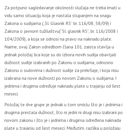
Za potpuno sagledavanje okolnosti slučaja ne treba imati u
vidu samo situaciju koja je nastala stupanjem na snagu
Zakona o sudijama („Sl. Glasnik RS” br. 116/08, 58/09) i
Zakona o javnom tužilaštvu(“Sl. glasnik RS”, br. 116/2008 i
104/2009), a koja se odnosi na pravo na naknadu plate.
Naime, ovaj Zakon odredbom člana 101. zaista stavlja u
jednak položaj lica koje su do izbora novih sudija obavljali
dužnost sudije izabranih po Zakonu o sudijama, odnosno
Zakonu o sudovima i dužnost sudije za prekršaje, i koja nisu
izabrana na nove dužnosti po novom Zakonu o sudijama. I
jednima i drugima određuje naknadu plate u trajanju od šest
meseci.
Položaj te dve grupe je jednak u tom smislu što je i jednima i
drugima prestala dužnost, što ni jedni ni drugi nisu izabrani po
novom zakonu i što je i jednima i drugima određena naknada
plate u trajanju od šest meseci. Međutim, razlika u položaju