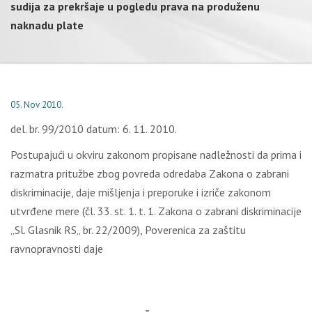
sudija za prekršaje u pogledu prava na produženu
naknadu plate
05. Nov 2010.
del. br. 99/2010 datum: 6. 11. 2010.
Postupajući u okviru zakonom propisane nadležnosti da prima i
razmatra pritužbe zbog povreda odredaba Zakona o zabrani
diskriminacije, daje mišljenja i preporuke i izriče zakonom
utvrđene mere (čl. 33. st. 1. t. 1. Zakona o zabrani diskriminacije
„Sl. Glasnik RS„ br. 22/2009), Poverenica za zaštitu
ravnopravnosti daje