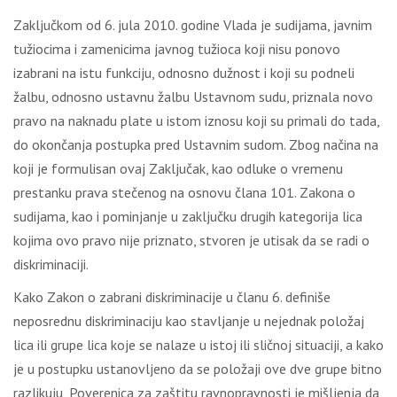
Zaključkom od 6. jula 2010. godine Vlada je sudijama, javnim
tužiocima i zamenicima javnog tužioca koji nisu ponovo
izabrani na istu funkciju, odnosno dužnost i koji su podneli
žalbu, odnosno ustavnu žalbu Ustavnom sudu, priznala novo
pravo na naknadu plate u istom iznosu koji su primali do tada,
do okončanja postupka pred Ustavnim sudom. Zbog načina na
koji je formulisan ovaj Zaključak, kao odluke o vremenu
prestanku prava stečenog na osnovu člana 101. Zakona o
sudijama, kao i pominjanje u zaključku drugih kategorija lica
kojima ovo pravo nije priznato, stvoren je utisak da se radi o
diskriminaciji.
Kako Zakon o zabrani diskriminacije u članu 6. definiše
neposrednu diskriminaciju kao stavljanje u nejednak položaj
lica ili grupe lica koje se nalaze u istoj ili sličnoj situaciji, a kako
je u postupku ustanovljeno da se položaji ove dve grupe bitno
razlikuju, Poverenica za zaštitu ravnopravnosti je mišljenja da