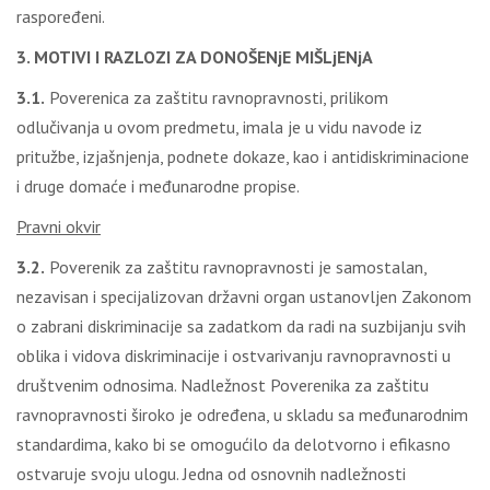
raspoređeni.
3. MOTIVI I RAZLOZI ZA DONOŠENjE MIŠLjENjA
3.1.
Poverenica za zaštitu ravnopravnosti, prilikom
odlučivanja u ovom predmetu, imala je u vidu navode iz
pritužbe, izjašnjenja, podnete dokaze, kao i antidiskriminacione
i druge domaće i međunarodne propise.
Pravni okvir
3.2.
Poverenik za zaštitu ravnopravnosti je samostalan,
nezavisan i specijalizovan državni organ ustanovljen Zakonom
o zabrani diskriminacije sa zadatkom da radi na suzbijanju svih
oblika i vidova diskriminacije i ostvarivanju ravnopravnosti u
društvenim odnosima. Nadležnost Poverenika za zaštitu
ravnopravnosti široko je određena, u skladu sa međunarodnim
standardima, kako bi se omogućilo da delotvorno i efikasno
ostvaruje svoju ulogu. Jedna od osnovnih nadležnosti