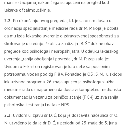
manifestacijama, nakon čega su upućeni na pregled kod
lekarke oftalmološkinje.
2.2.
Po okončanju ovog pregleda, I. J. je sa ocem došao u
ordinaciju specijalistkinje medicine rada dr M. P, koja je odbila
da mu izda lekarsko uverenje o zdravstvenoj sposobnosti za
školovanje u srednjoj školi za za dizajn „B. Š.” dok ne obavi
preglede kod psihologa i neuropsihijatra. U odeljku lekarskog
uverenja „ranija oboljenja i povrede”, dr M. P. zapisala je:
Uvidom u E-karton registrovan je kao dete sa posebnim
potrebama, vođen pod dg F 84. Pohađao je OŠ „S. M.” u sklopu
inkluzivnog programa. 26. maja upućen je psihologu službe
medicine rada uz napomenu da dostavi kompletnu medicinsku
dokumentaciju vezanu za psihičko stanje (F 84) uz sva ranija
psihološka testiranja i nalaze NPS.
2.3.
Uvidom u izjavu dr D. Ć, koju je dostavila načelnica dr O.
N, utvrđeno je da je dr D. Ć, u periodu od 25. maja do 5. juna