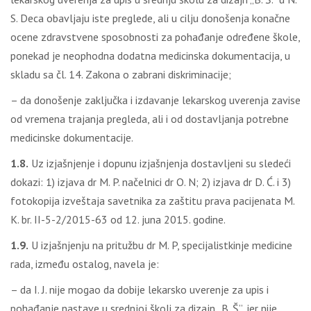
S. Deca obavljaju iste preglede, ali u cilju donošenja konačne
ocene zdravstvene sposobnosti za pohađanje određene škole,
ponekad je neophodna dodatna medicinska dokumentacija, u
skladu sa čl. 14. Zakona o zabrani diskriminacije;
– da donošenje zaključka i izdavanje lekarskog uverenja zavise
od vremena trajanja pregleda, ali i od dostavljanja potrebne
medicinske dokumentacije.
1.8.
Uz izjašnjenje i dopunu izjašnjenja dostavljeni su sledeći
dokazi: 1) izjava dr M. P. načelnici dr O. N; 2) izjava dr D. Ć. i 3)
fotokopija izveštaja savetnika za zaštitu prava pacijenata M.
K. br. II-5-2/2015-63 od 12. juna 2015. godine.
1.9.
U izjašnjenju na pritužbu dr M. P, specijalistkinje medicine
rada, između ostalog, navela je:
– da I. J. nije mogao da dobije lekarsko uverenje za upis i
pohađanje nastave u srednjoj školi za dizajn „B. Š”, jer nije