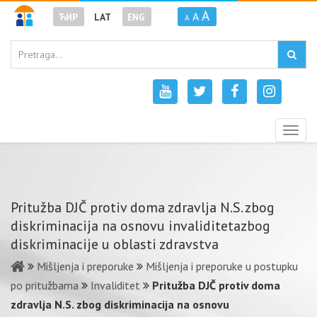
A
A
ЋИР
LAT
ENG
A
Togg
navig
Pritužba DJČ protiv doma zdravlja N.S. zbog
diskriminacija na osnovu invaliditetazbog
diskriminacije u oblasti zdravstva
Mišljenja i preporuke
Mišljenja i preporuke u postupku
po pritužbama
Invaliditet
Pritužba DJČ protiv doma
zdravlja N.S. zbog diskriminacija na osnovu