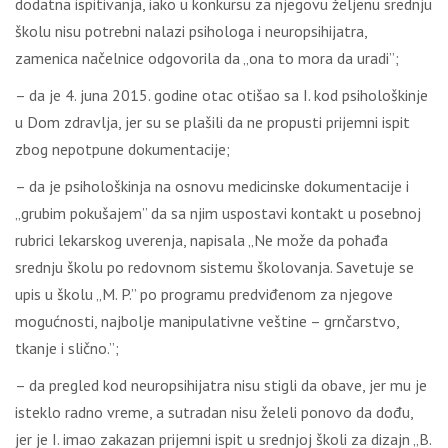
dodatna ispitivanja, iako u konkursu za njegovu željenu srednju
školu nisu potrebni nalazi psihologa i neuropsihijatra,
zamenica načelnice odgovorila da „ona to mora da uradi”;
– da je 4. juna 2015. godine otac otišao sa I. kod psihološkinje
u Dom zdravlja, jer su se plašili da ne propusti prijemni ispit
zbog nepotpune dokumentacije;
– da je psihološkinja na osnovu medicinske dokumentacije i
„grubim pokušajem” da sa njim uspostavi kontakt u posebnoj
rubrici lekarskog uverenja, napisala „Ne može da pohađa
srednju školu po redovnom sistemu školovanja. Savetuje se
upis u školu „M. P.” po programu predviđenom za njegove
mogućnosti, najbolje manipulativne veštine – grnčarstvo,
tkanje i slično.”;
– da pregled kod neuropsihijatra nisu stigli da obave, jer mu je
isteklo radno vreme, a sutradan nisu želeli ponovo da dođu,
jer je I. imao zakazan prijemni ispit u srednjoj školi za dizajn „B.