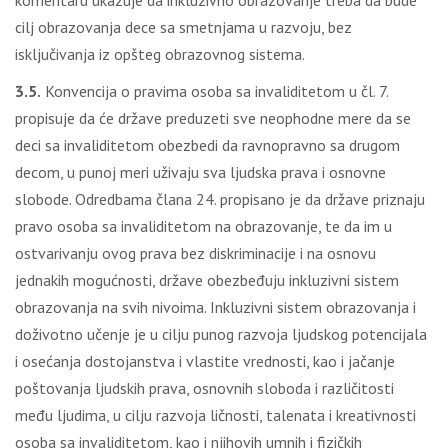
komentaru ukazuje da inkluzivno obrazovanje treba da bude
cilj obrazovanja dece sa smetnjama u razvoju, bez
isključivanja iz opšteg obrazovnog sistema.
3.5.
Konvencija o pravima osoba sa invaliditetom u čl. 7.
propisuje da će države preduzeti sve neophodne mere da se
deci sa invaliditetom obezbedi da ravnopravno sa drugom
decom, u punoj meri uživaju sva ljudska prava i osnovne
slobode. Odredbama člana 24. propisano je da države priznaju
pravo osoba sa invaliditetom na obrazovanje, te da im u
ostvarivanju ovog prava bez diskriminacije i na osnovu
jednakih mogućnosti, države obezbeđuju inkluzivni sistem
obrazovanja na svih nivoima. Inkluzivni sistem obrazovanja i
doživotno učenje je u cilju punog razvoja ljudskog potencijala
i osećanja dostojanstva i vlastite vrednosti, kao i jačanje
poštovanja ljudskih prava, osnovnih sloboda i različitosti
među ljudima, u cilju razvoja ličnosti, talenata i kreativnosti
osoba sa invaliditetom, kao i njihovih umnih i fizičkih