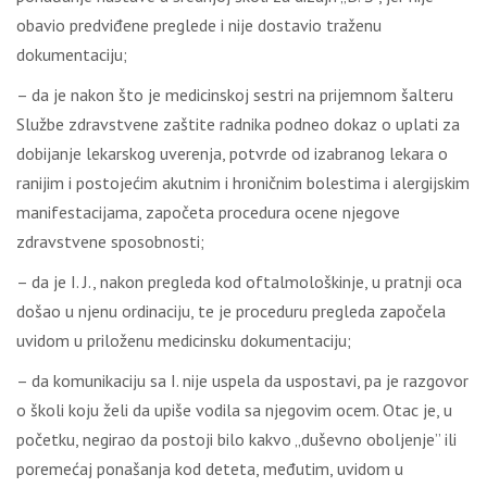
obavio predviđene preglede i nije dostavio traženu
dokumentaciju;
– da je nakon što je medicinskoj sestri na prijemnom šalteru
Službe zdravstvene zaštite radnika podneo dokaz o uplati za
dobijanje lekarskog uverenja, potvrde od izabranog lekara o
ranijim i postojećim akutnim i hroničnim bolestima i alergijskim
manifestacijama, započeta procedura ocene njegove
zdravstvene sposobnosti;
– da je I. J., nakon pregleda kod oftalmološkinje, u pratnji oca
došao u njenu ordinaciju, te je proceduru pregleda započela
uvidom u priloženu medicinsku dokumentaciju;
– da komunikaciju sa I. nije uspela da uspostavi, pa je razgovor
o školi koju želi da upiše vodila sa njegovim ocem. Otac je, u
početku, negirao da postoji bilo kakvo „duševno oboljenje” ili
poremećaj ponašanja kod deteta, međutim, uvidom u