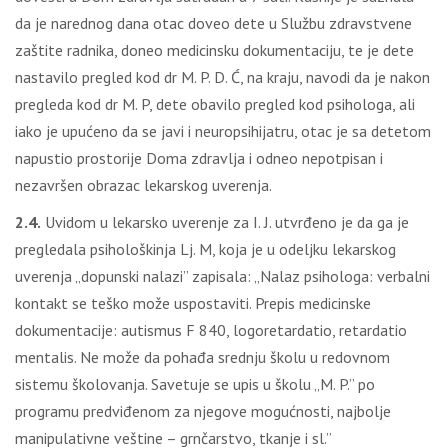
da je narednog dana otac doveo dete u Službu zdravstvene
zaštite radnika, doneo medicinsku dokumentaciju, te je dete
nastavilo pregled kod dr M. P. D. Ć, na kraju, navodi da je nakon
pregleda kod dr M. P, dete obavilo pregled kod psihologa, ali
iako je upućeno da se javi i neuropsihijatru, otac je sa detetom
napustio prostorije Doma zdravlja i odneo nepotpisan i
nezavršen obrazac lekarskog uverenja.
2.4.
Uvidom u lekarsko uverenje za I. J. utvrđeno je da ga je
pregledala psihološkinja Lj. M, koja je u odeljku lekarskog
uverenja „dopunski nalazi” zapisala: „Nalaz psihologa: verbalni
kontakt se teško može uspostaviti. Prepis medicinske
dokumentacije: autismus F 840, logoretardatio, retardatio
mentalis. Ne može da pohađa srednju školu u redovnom
sistemu školovanja. Savetuje se upis u školu „M. P.” po
programu predviđenom za njegove mogućnosti, najbolje
manipulativne veštine – grnčarstvo, tkanje i sl.”