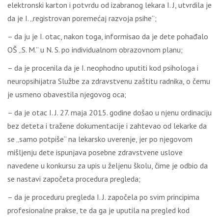
elektronski karton i potvrdu od izabranog lekara I. J, utvrdila je
da je I. „registrovan poremećaj razvoja psihe”;
– da ju je I. otac, nakon toga, informisao da je dete pohađalo
OŠ „S. M.” u N. S. po individualnom obrazovnom planu;
– da je procenila da je I. neophodno uputiti kod psihologa i
neuropsihijatra Službe za zdravstvenu zaštitu radnika, o čemu
je usmeno obavestila njegovog oca;
– da je otac I. J. 27. maja 2015. godine došao u njenu ordinaciju
bez deteta i tražene dokumentacije i zahtevao od lekarke da
se „samo potpiše” na lekarsko uverenje, jer po njegovom
mišljenju dete ispunjava posebne zdravstvene uslove
navedene u konkursu za upis u željenu školu, čime je odbio da
se nastavi započeta procedura pregleda;
– da je proceduru pregleda I. J. započela po svim principima
profesionalne prakse, te da ga je uputila na pregled kod