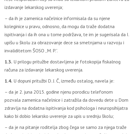
izdavanje lekarskog uverenja;
– da ih je zamenica načelnice informisala da su njene
koleginice u pravu, odnosno, da mogu da traže dodatna
ispitivanja i da ih ona u tome podržava, te im je sugerisala da I.
upišu u školu za obrazovanje dece sa smetnjama u razvoju i
invaliditetom ŠOSO „M. P.”.
1.3.
U prilogu pritužbe dostavljena je fotokopija fiskalnog
računa za izdavanje lekarskog uverenja.
1.4.
U dopuni pritužbi D. J. Č, između ostalog, navela je:
– da je 2. juna 2015. godine njenu porodicu telefonom
pozvala zamenica načelnice i zatražila da dovedu dete u Dom
zdravlja na dodatna ispitivanja kod psihologa i neuropsihijatra
kako bi dobio lekarsko uverenje za upis u srednju školu;
– da je na pitanje roditelja zbog čega se samo za njega traže