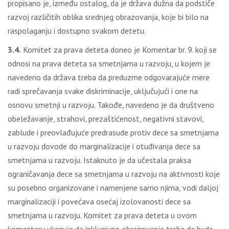
propisano je, između ostalog, da je država dužna da podstiče
razvoj različitih oblika srednjeg obrazovanja, koje bi bilo na
raspolaganju i dostupno svakom detetu.
3.4.
Komitet za prava deteta doneo je Komentar br. 9. koji se
odnosi na prava deteta sa smetnjama u razvoju, u kojem je
navedeno da država treba da preduzme odgovarajuće mere
radi sprečavanja svake diskriminacije, uključujući i one na
osnovu smetnji u razvoju. Takođe, navedeno je da društveno
obeležavanje, strahovi, prezaštićenost, negativni stavovi,
zablude i preovlađujuće predrasude protiv dece sa smetnjama
u razvoju dovode do marginalizacije i otuđivanja dece sa
smetnjama u razvoju. Istaknuto je da učestala praksa
ograničavanja dece sa smetnjama u razvoju na aktivnosti koje
su posebno organizovane i namenjene samo njima, vodi daljoj
marginalizaciji i povećava osećaj izolovanosti dece sa
smetnjama u razvoju. Komitet za prava deteta u ovom