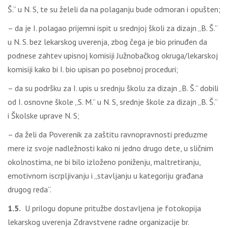
Š.” u N. S, te su želeli da na polaganju bude odmoran i opušten;
– da je I. polagao prijemni ispit u srednjoj školi za dizajn „B. Š.”
u N. S. bez lekarskog uverenja, zbog čega je bio prinuđen da
podnese zahtev upisnoj komisiji Južnobačkog okruga/lekarskoj
komisiji kako bi I. bio upisan po posebnoj proceduri;
– da su podršku za I. upis u srednju školu za dizajn „B. Š.” dobili
od I. osnovne škole „S. M.” u N. S, srednje škole za dizajn „B. Š.”
i Školske uprave N. S;
– da želi da Poverenik za zaštitu ravnopravnosti preduzme
mere iz svoje nadležnosti kako ni jedno drugo dete, u sličnim
okolnostima, ne bi bilo izloženo poniženju, maltretiranju,
emotivnom iscrpljivanju i „stavljanju u kategoriju građana
drugog reda”.
1.5.
U prilogu dopune pritužbe dostavljena je fotokopija
lekarskog uverenja Zdravstvene radne organizacije br.