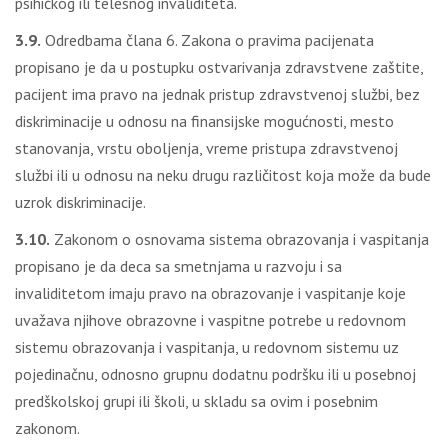
psihičkog ili telesnog invaliditeta.
3.9.
Odredbama člana 6. Zakona o pravima pacijenata
propisano je da u postupku ostvarivanja zdravstvene zaštite,
pacijent ima pravo na jednak pristup zdravstvenoj službi, bez
diskriminacije u odnosu na finansijske mogućnosti, mesto
stanovanja, vrstu oboljenja, vreme pristupa zdravstvenoj
službi ili u odnosu na neku drugu različitost koja može da bude
uzrok diskriminacije.
3.10.
Zakonom o osnovama sistema obrazovanja i vaspitanja
propisano je da deca sa smetnjama u razvoju i sa
invaliditetom imaju pravo na obrazovanje i vaspitanje koje
uvažava njihove obrazovne i vaspitne potrebe u redovnom
sistemu obrazovanja i vaspitanja, u redovnom sistemu uz
pojedinačnu, odnosno grupnu dodatnu podršku ili u posebnoj
predškolskoj grupi ili školi, u skladu sa ovim i posebnim
zakonom.