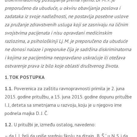
preporučeno da ubuduće, u okviru obavljanja poslova i
zadataka iz svoje nadležnosti, ne postavlja posebne uslove
za pružanje zdravstvenih usluga koji se zasnivaju na ličnim
svojstvima pacijenata i nisu opravdani medicinskim
razlozima, a psihološkinji Lj. M. je preporučeno da ubuduće
ne donosi nalaze i preporuke čija je sadržina diskriminatorna
i kojima se pacijentima neopravdano uskraćuje ili otežava
ostvarenje prava iz bilo koje oblasti društvenog života.
1. TOK POSTUPKA
1.1.
Poverenica za zaštitu ravnopravnosti primila je 2. juna
2015. godine pritužbu, a 15. juna 2015. godine dopunu pritužbe
I. J, deteta sa smetnjama u razvoju, koju je u njegovo ime
podnela majka D. J. Č.
1.2.
U pritužbi je, između ostalog, navedeno:
– da I. J. želi da upiše srednju školu za dizajn „B. Š.” u N. S. i da