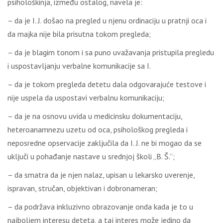
psihološkinja, između ostalog, navela je:
– da je I. J. došao na pregled u njenu ordinaciju u pratnji oca i
da majka nije bila prisutna tokom pregleda;
– da je blagim tonom i sa puno uvažavanja pristupila pregledu
i uspostavljanju verbalne komunikacije sa I.
– da je tokom pregleda detetu dala odgovarajuće testove i
nije uspela da uspostavi verbalnu komunikaciju;
– da je na osnovu uvida u medicinsku dokumentaciju,
heteroanamnezu uzetu od oca, psihološkog pregleda i
neposredne opservacije zaključila da I. J. ne bi mogao da se
uključi u pohađanje nastave u srednjoj školi „B. Š.”;
– da smatra da je njen nalaz, upisan u lekarsko uverenje,
ispravan, stručan, objektivan i dobronameran;
– da podržava inkluzivno obrazovanje onda kada je to u
najboljem interesu deteta, a taj interes može jedino da