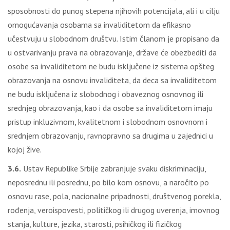
sposobnosti do punog stepena njihovih potencijala, ali i u cilju
omogućavanja osobama sa invaliditetom da efikasno
učestvuju u slobodnom društvu. Istim članom je propisano da
u ostvarivanju prava na obrazovanje, države će obezbediti da
osobe sa invaliditetom ne budu isključene iz sistema opšteg
obrazovanja na osnovu invaliditeta, da deca sa invaliditetom
ne budu isključena iz slobodnog i obaveznog osnovnog ili
srednjeg obrazovanja, kao i da osobe sa invaliditetom imaju
pristup inkluzivnom, kvalitetnom i slobodnom osnovnom i
srednjem obrazovanju, ravnopravno sa drugima u zajednici u
kojoj žive.
3.6.
Ustav Republike Srbije zabranjuje svaku diskriminaciju,
neposrednu ili posrednu, po bilo kom osnovu, a naročito po
osnovu rase, pola, nacionalne pripadnosti, društvenog porekla,
rođenja, veroispovesti, političkog ili drugog uverenja, imovnog
stanja, kulture, jezika, starosti, psihičkog ili fizičkog