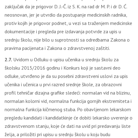
zaključak da je prigovor D. J.-Č. iz S. K. na rad dr M. P. i dr D. Ć.
neosnovan, jer je utvrdio da postupanje medicinskih radnika,
protiv kojih je prigovor podnet, u vezi sa traženjem medicinske
dokumentacije i pregleda pre izdavanja potvrde za upis u
srednju školu, nije bilo u suprotnosti sa odredbama Zakona o
pravima pacijenata i Zakona o zdravstvenoj zaštiti.
2.7.
Uvidom u Odluku o upisu učenika u srednju školu za
školsku 2015/2016 godinu i Konkurs koji je sastavni deo
odluke, utvrđeno je da su posebni zdravstveni uslovi za upis
učenika i učenica u prvi razred srednje škole, za obrazovni
profil tehničar dizajna grafike sledeći: normalan vid na blizinu,
normalan kolorni vid, normalna funkcija gornjih ekstremiteta i
normalna funkcija kičmenog stuba. Po obavljenom lekarskom
pregledu kandidati i kandidatkinje će dobiti lekarsko uverenje o
zdravstvenom stanju, koje će dati na uvid pri predavanju liste
želja, a priložiti pri upisu u srednju školu u koju budu