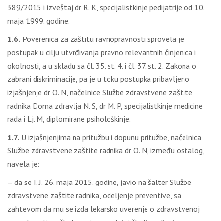
389/2015 i izveštaj dr R. K, specijalistkinje pedijatrije od 10.
maja 1999. godine.
1.6.
Poverenica za zaštitu ravnopravnosti sprovela je
postupak u cilju utvrđivanja pravno relevantnih činjenica i
okolnosti, a u skladu sa čl. 35. st. 4. i čl. 37. st. 2. Zakona o
zabrani diskriminacije, pa je u toku postupka pribavljeno
izjašnjenje dr O. N, načelnice Službe zdravstvene zaštite
radnika Doma zdravlja N. S, dr M. P, specijalistkinje medicine
rada i Lj. M, diplomirane psihološkinje.
1.7.
U izjašnjenjima na pritužbu i dopunu pritužbe, načelnica
Službe zdravstvene zaštite radnika dr O. N, između ostalog,
navela je:
– da se I. J. 26. maja 2015. godine, javio na šalter Službe
zdravstvene zaštite radnika, odeljenje preventive, sa
zahtevom da mu se izda lekarsko uverenje o zdravstvenoj