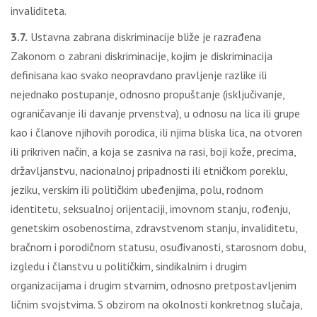
invaliditeta.
3.7.
Ustavna zabrana diskriminacije bliže je razrađena
Zakonom o zabrani diskriminacije, kojim je diskriminacija
definisana kao svako neopravdano pravljenje razlike ili
nejednako postupanje, odnosno propuštanje (isključivanje,
ograničavanje ili davanje prvenstva), u odnosu na lica ili grupe
kao i članove njihovih porodica, ili njima bliska lica, na otvoren
ili prikriven način, a koja se zasniva na rasi, boji kože, precima,
državljanstvu, nacionalnoj pripadnosti ili etničkom poreklu,
jeziku, verskim ili političkim ubeđenjima, polu, rodnom
identitetu, seksualnoj orijentaciji, imovnom stanju, rođenju,
genetskim osobenostima, zdravstvenom stanju, invaliditetu,
bračnom i porodičnom statusu, osuđivanosti, starosnom dobu,
izgledu i članstvu u političkim, sindikalnim i drugim
organizacijama i drugim stvarnim, odnosno pretpostavljenim
ličnim svojstvima. S obzirom na okolnosti konkretnog slučaja,