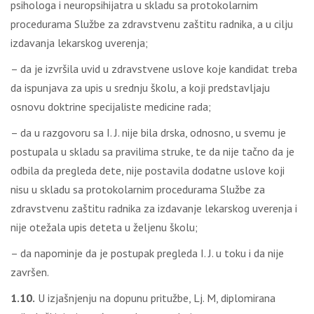
psihologa i neuropsihijatra u skladu sa protokolarnim
procedurama Službe za zdravstvenu zaštitu radnika, a u cilju
izdavanja lekarskog uverenja;
– da je izvršila uvid u zdravstvene uslove koje kandidat treba
da ispunjava za upis u srednju školu, a koji predstavljaju
osnovu doktrine specijaliste medicine rada;
– da u razgovoru sa I. J. nije bila drska, odnosno, u svemu je
postupala u skladu sa pravilima struke, te da nije tačno da je
odbila da pregleda dete, nije postavila dodatne uslove koji
nisu u skladu sa protokolarnim procedurama Službe za
zdravstvenu zaštitu radnika za izdavanje lekarskog uverenja i
nije otežala upis deteta u željenu školu;
– da napominje da je postupak pregleda I. J. u toku i da nije
završen.
1.10.
U izjašnjenju na dopunu pritužbe, Lj. M, diplomirana