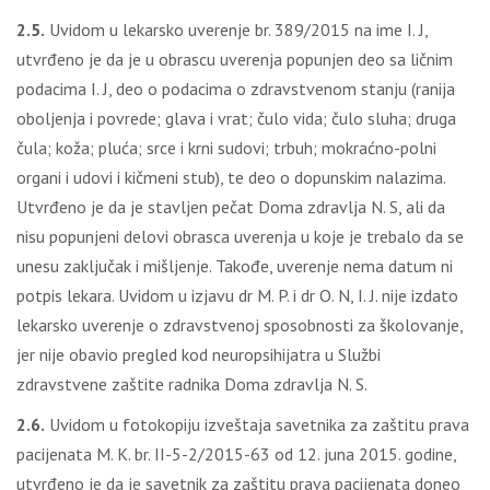
2.5.
Uvidom u lekarsko uverenje br. 389/2015 na ime I. J,
utvrđeno je da je u obrascu uverenja popunjen deo sa ličnim
podacima I. J, deo o podacima o zdravstvenom stanju (ranija
oboljenja i povrede; glava i vrat; čulo vida; čulo sluha; druga
čula; koža; pluća; srce i krni sudovi; trbuh; mokraćno-polni
organi i udovi i kičmeni stub), te deo o dopunskim nalazima.
Utvrđeno je da je stavljen pečat Doma zdravlja N. S, ali da
nisu popunjeni delovi obrasca uverenja u koje je trebalo da se
unesu zaključak i mišljenje. Takođe, uverenje nema datum ni
potpis lekara. Uvidom u izjavu dr M. P. i dr O. N, I. J. nije izdato
lekarsko uverenje o zdravstvenoj sposobnosti za školovanje,
jer nije obavio pregled kod neuropsihijatra u Službi
zdravstvene zaštite radnika Doma zdravlja N. S.
2.6.
Uvidom u fotokopiju izveštaja savetnika za zaštitu prava
pacijenata M. K. br. II-5-2/2015-63 od 12. juna 2015. godine,
utvrđeno je da je savetnik za zaštitu prava pacijenata doneo