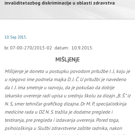
invaliditetazbog diskriminacije u oblasti zdravstva
10. Sep 2015.
br. 07-00-270/2015-02 datum: 10.9.2015.
MIŠLjENjE
Mišljenje je doneto u postupku povodom pritužbe I. J, koju je
u njegovo ime podnela majka D. J. Č. U pritužbi je navedeno
da I. J. ima smetnje u razvoju, da je pokušao da dobije
lekarsko uverenje radi upisa u srednju školu za dizajn „B. Š.” iz
N. S, smer tehničar grafičkog dizajna. Dr M. P, specijalistkinja
medicine rada u DZ N. S. tražila je dodatne preglede i
testiranja, pre pregleda i izdavanja uverenja. Pored toga,
psihološkinja u Službi zdravstvene zaštite radnika, nakon