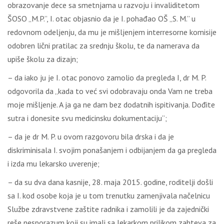
obrazovanje dece sa smetnjama u razvoju i invaliditetom
ŠOSO „M.P.”, I. otac objasnio da je I. pohađao OŠ „S. M.” u
redovnom odeljenju, da mu je mišljenjem interresorne komisije
odobren lični pratilac za srednju školu, te da namerava da
upiše školu za dizajn;
– da iako ju je I. otac ponovo zamolio da pregleda I, dr M. P.
odgovorila da „kada to već svi odobravaju onda Vam ne treba
moje mišljenje. A ja ga ne dam bez dodatnih ispitivanja. Dođite
sutra i donesite svu medicinsku dokumentaciju”;
– da je dr M. P. u ovom razgovoru bila drska i da je
diskriminisala I. svojim ponašanjem i odbijanjem da ga pregleda
i izda mu lekarsko uverenje;
– da su dva dana kasnije, 28. maja 2015. godine, roditelji došli
sa I. kod osobe koja je u tom trenutku zamenjivala načelnicu
Službe zdravstvene zaštite radnika i zamolili je da zajednički
reše nesporazum koji su imali sa lekarkom prilikom zahteva za