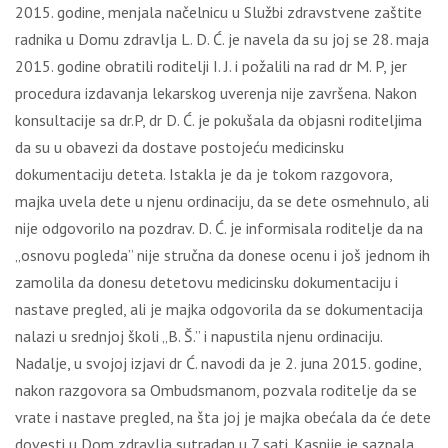
2015. godine, menjala načelnicu u Službi zdravstvene zaštite
radnika u Domu zdravlja L. D. Ć. je navela da su joj se 28. maja
2015. godine obratili roditelji I. J. i požalili na rad dr M. P, jer
procedura izdavanja lekarskog uverenja nije završena. Nakon
konsultacije sa dr.P, dr D. Ć. je pokušala da objasni roditeljima
da su u obavezi da dostave postojeću medicinsku
dokumentaciju deteta. Istakla je da je tokom razgovora,
majka uvela dete u njenu ordinaciju, da se dete osmehnulo, ali
nije odgovorilo na pozdrav. D. Ć. je informisala roditelje da na
„osnovu pogleda” nije stručna da donese ocenu i još jednom ih
zamolila da donesu detetovu medicinsku dokumentaciju i
nastave pregled, ali je majka odgovorila da se dokumentacija
nalazi u srednjoj školi „B. Š.” i napustila njenu ordinaciju.
Nadalje, u svojoj izjavi dr Ć. navodi da je 2. juna 2015. godine,
nakon razgovora sa Ombudsmanom, pozvala roditelje da se
vrate i nastave pregled, na šta joj je majka obećala da će dete
dovesti u Dom zdravlja sutradan u 7 sati. Kasnije je saznala