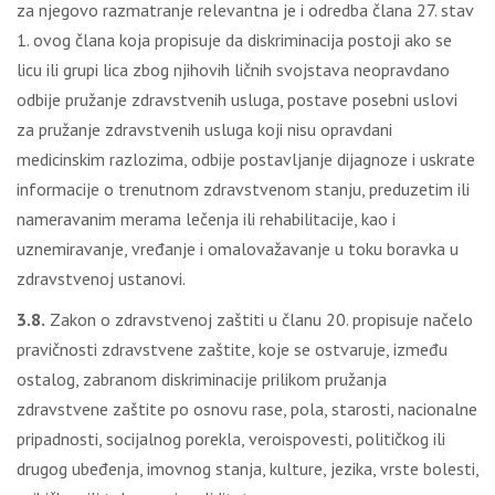
za njegovo razmatranje relevantna je i odredba člana 27. stav
1. ovog člana koja propisuje da diskriminacija postoji ako se
licu ili grupi lica zbog njihovih ličnih svojstava neopravdano
odbije pružanje zdravstvenih usluga, postave posebni uslovi
za pružanje zdravstvenih usluga koji nisu opravdani
medicinskim razlozima, odbije postavljanje dijagnoze i uskrate
informacije o trenutnom zdravstvenom stanju, preduzetim ili
nameravanim merama lečenja ili rehabilitacije, kao i
uznemiravanje, vređanje i omalovažavanje u toku boravka u
zdravstvenoj ustanovi.
3.8.
Zakon o zdravstvenoj zaštiti u članu 20. propisuje načelo
pravičnosti zdravstvene zaštite, koje se ostvaruje, između
ostalog, zabranom diskriminacije prilikom pružanja
zdravstvene zaštite po osnovu rase, pola, starosti, nacionalne
pripadnosti, socijalnog porekla, veroispovesti, političkog ili
drugog ubeđenja, imovnog stanja, kulture, jezika, vrste bolesti,