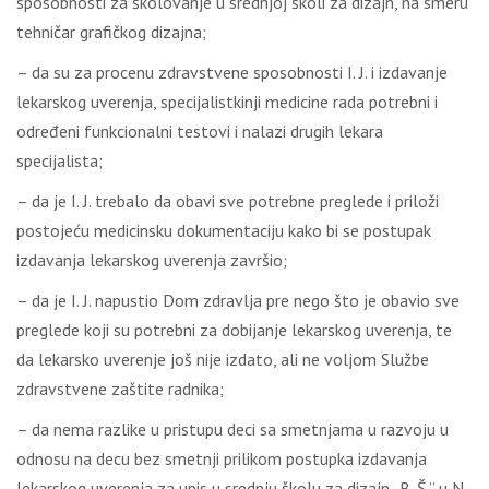
sposobnosti za školovanje u srednjoj školi za dizajn, na smeru
tehničar grafičkog dizajna;
– da su za procenu zdravstvene sposobnosti I. J. i izdavanje
lekarskog uverenja, specijalistkinji medicine rada potrebni i
određeni funkcionalni testovi i nalazi drugih lekara
specijalista;
– da je I. J. trebalo da obavi sve potrebne preglede i priloži
postojeću medicinsku dokumentaciju kako bi se postupak
izdavanja lekarskog uverenja završio;
– da je I. J. napustio Dom zdravlja pre nego što je obavio sve
preglede koji su potrebni za dobijanje lekarskog uverenja, te
da lekarsko uverenje još nije izdato, ali ne voljom Službe
zdravstvene zaštite radnika;
– da nema razlike u pristupu deci sa smetnjama u razvoju u
odnosu na decu bez smetnji prilikom postupka izdavanja
lekarskog uverenja za upis u srednju školu za dizajn „B. Š.” u N.