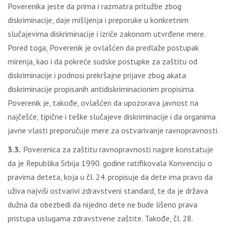
Poverenika jeste da prima i razmatra pritužbe zbog
diskriminacije, daje mišljenja i preporuke u konkretnim
slučajevima diskriminacije i izriče zakonom utvrđene mere.
Pored toga, Poverenik je ovlašćen da predlaže postupak
mirenja, kao i da pokreće sudske postupke za zaštitu od
diskriminacije i podnosi prekršajne prijave zbog akata
diskriminacije propisanih antidiskriminacionim propisima.
Poverenik je, takođe, ovlašćen da upozorava javnost na
najčešće, tipične i teške slučajeve diskriminacije i da organima
javne vlasti preporučuje mere za ostvarivanje ravnopravnosti.
3.3.
Poverenica za zaštitu ravnopravnosti najpre konstatuje
da je Republika Srbija 1990. godine ratifikovala Konvenciju o
pravima deteta, koja u čl. 24. propisuje da dete ima pravo da
uživa najviši ostvarivi zdravstveni standard, te da je država
dužna da obezbedi da nijedno dete ne bude lišeno prava
pristupa uslugama zdravstvene zaštite. Takođe, čl. 28.