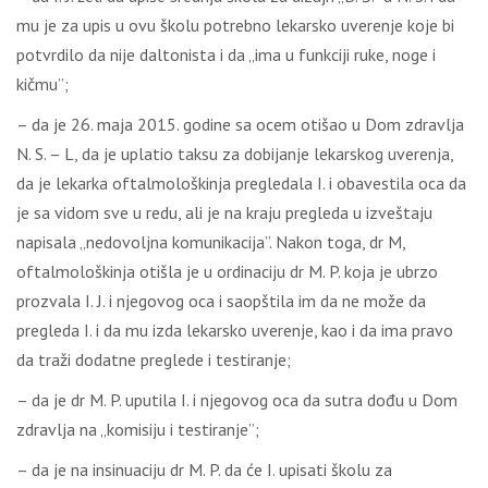
mu je za upis u ovu školu potrebno lekarsko uverenje koje bi
potvrdilo da nije daltonista i da „ima u funkciji ruke, noge i
kičmu”;
– da je 26. maja 2015. godine sa ocem otišao u Dom zdravlja
N. S. – L, da je uplatio taksu za dobijanje lekarskog uverenja,
da je lekarka oftalmološkinja pregledala I. i obavestila oca da
je sa vidom sve u redu, ali je na kraju pregleda u izveštaju
napisala „nedovoljna komunikacija”. Nakon toga, dr M,
oftalmološkinja otišla je u ordinaciju dr M. P. koja je ubrzo
prozvala I. J. i njegovog oca i saopštila im da ne može da
pregleda I. i da mu izda lekarsko uverenje, kao i da ima pravo
da traži dodatne preglede i testiranje;
– da je dr M. P. uputila I. i njegovog oca da sutra dođu u Dom
zdravlja na „komisiju i testiranje”;
– da je na insinuaciju dr M. P. da će I. upisati školu za