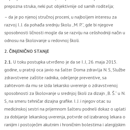
prepozna struka, neki put objektivnije od samih roditelja;
– da je po njenoj stručnoj proceni, u najboljem interesu za
razvoj I. J. da pohađa srednju školu „M. P.”, gde bi njegove
sposobnosti ličnosti mogle da se razviju na celishodniji način u
odnosu na školovanje u redovnoj školi.
2. ČINjENIČNO STANjE
2.1.
U toku postupka utvrđeno je da se I. J, 26. maja 2015.
godine, u pratnji oca javio na šalter Doma zdravlja N. S, Službe
zdravstvene zaštite radnika, odeljenje preventive, sa
zahtevom da mu se izda lekarsko uverenje o zdravstvenoj
sposobnosti za školovanje u srednjoj školi za dizajn „B. Š.” u N.
S, na smeru tehničar dizajna grafike. I. J. i njegov otac su
medicinskoj sestri na prijemnom šalteru podneli dokaz o uplati
za dobijanje lekarskog uverenja, potvrde od izabranog lekara o
ranijim i postojećim akutnim i hroničnim bolestima i alergijskim