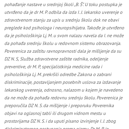
pohađanje nastave u srednjoj školi „B. Š”. U toku postupka je
utvrđeno da je dr M. P. odbila da izda I. J. lekarsko uverenje o
zdravstvenom stanju za upis u srednju školu dok ne obavi
preglede kod psihologa i neuropsihijatra. Takođe je utvrđeno
da je psihološkinja Lj. M. u svom nalazu navela da I. ne može
da pohađa srednju školu u redovnom sistemu obrazovanja.
Poverenica za zaštitu ravnopravnosti dala je mišljenje da su
DZ N. S, Služba zdravstvene zaštite radnika, odeljenje
preventive, dr M. P, specijalistkinja medicine rada i
psihološkinja Lj. M. prekršili odredbe Zakona o zabrani
diskriminacije, postavljanjem posebnih uslova za izdavanje
lekarskog uverenja, odnosno, nalazom u kojem je navedeno
da ne može da pohađa redovnu srednju školu. Poverenica je
preporučila DZ N. S. da mišljenje i preporuku Poverenika
objavi na oglasnoj tabli ili drugom vidnom mestu u
prostorijama DZ N. S. i da uputi pisano izvinjenje I. J. zbog
diskriminatornog postupanja prema njemu. Dr M. P. je