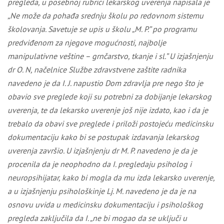
pregleda, u posebnoj rubrici lekarskog uverenja napisala je
„Ne može da pohađa srednju školu po redovnom sistemu
školovanja. Savetuje se upis u školu „M. P.” po programu
predviđenom za njegove mogućnosti, najbolje
manipulativne veštine – grnčarstvo, tkanje i sl.” U izjašnjenju
dr O. N, načelnice Službe zdravstvene zaštite radnika
navedeno je da I. J. napustio Dom zdravlja pre nego što je
obavio sve preglede koji su potrebni za dobijanje lekarskog
uverenja, te da lekarsko uverenje još nije izdato, kao i da je
trebalo da obavi sve preglede i priloži postojeću medicinsku
dokumentaciju kako bi se postupak izdavanja lekarskog
uverenja završio. U izjašnjenju dr M. P. navedeno je da je
procenila da je neophodno da I. pregledaju psiholog i
neuropsihijatar, kako bi mogla da mu izda lekarsko uverenje,
a u izjašnjenju psihološkinje Lj. M. navedeno je da je na
osnovu uvida u medicinsku dokumentaciju i psihološkog
pregleda zaključila da I. „ne bi mogao da se uključi u