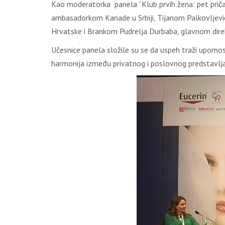
Kao moderatorka panela “Klub prvih žena: pet priča 
ambasadorkom Kanade u Srbiji, Tijanom Palkovljević
Hrvatske i Brankom Pudrelja Durbaba, glavnom dire
Učesnice panela složile su se da uspeh traži upornost
harmonija između privatnog i poslovnog predstavlja