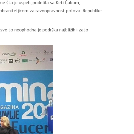
ome šta je uspeh, podelila sa Keti Čabom,
avobraniteljicom za ravnopravnost polova Republike
a sve to neophodna je podrška najbližih i zato