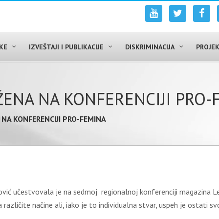
UKE
IZVEŠTAJI I PUBLIKACIJE
DISKRIMINACIJA
PROJEK
ŽENA NA KONFERENCIJI PRO-
 NA KONFERENCIJI PRO-FEMINA
ović učestvovala je na sedmoj regionalnoj konferenciji magazina Le
zličite načine ali, iako je to individualna stvar, uspeh je ostati sv