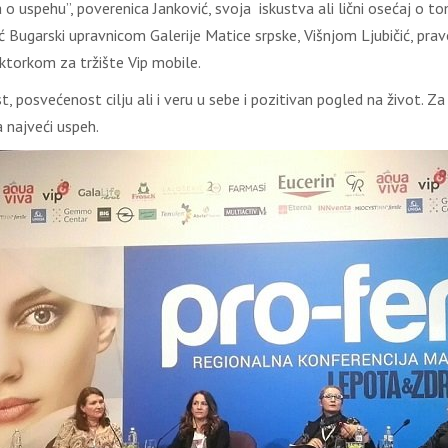
o uspehu”, poverenica Janković, svoja iskustva ali lični osećaj o t
 Bugarski upravnicom Galerije Matice srpske, Višnjom Ljubičić, pr
ktorkom za tržište Vip mobile.
, posvećenost cilju ali i veru u sebe i pozitivan pogled na život. Z
 najveći uspeh.