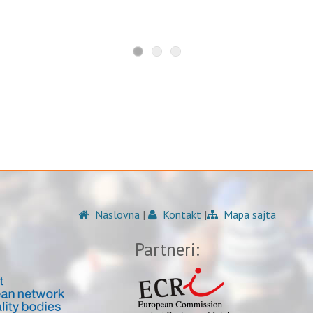
Naslovna
|
Kontakt
|
Mapa sajta
Partneri: