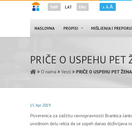
A
A
ЋИР
LAT
ENG
A
NASLOVNA
PROPISI
MIŠLJENJA I PREPOR
PRIČE O USPEHU PET 
O nama
Vesti
PRIČE O USPEHU PET ŽENA
15. Apr 2019.
Poverenica za zaštitu ravnopravnosti Brankica Jank
uvodnom delu rekla da se uspeh danas doživljava na ra