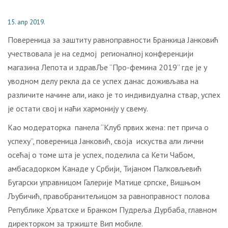
15. апр 2019.
Повереница за заштиту равноправности Бранкица Јанковић
учествовала је на седмој регионалној конференцији
магазина Лепота и здравЉе “Про-фемина 2019” где је у
уводном делу рекла да се успех данас доживљава на
различите начине али, иако је то индивидуална ствар, успех
је остати свој и наћи хармонију у свему.
Као модераторка панела “Клуб првих жена: пет прича о
успеху”, повереница Јанковић, своја искуства али лични
осећај о томе шта је успех, поделила са Кети Чабом,
амбасадорком Канаде у Србији, Тијаном Палковљевић
Бугарски управницом Галерије Матице српске, Вишњом
Љубичић, правобранитељицом за равноправност полова
Републике Хрватске и Бранком Пудреља Дурбаба, главном
директорком за тржиште Вип мобиле.