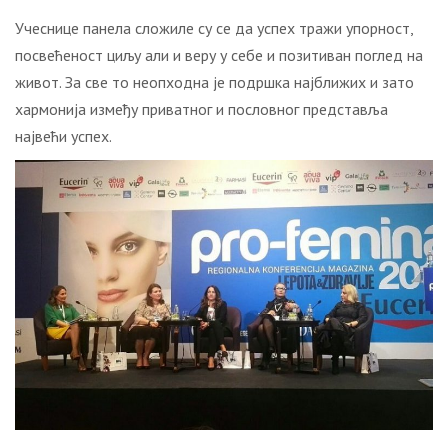
Учеснице панела сложиле су се да успех тражи упорност,
посвећеност циљу али и веру у себе и позитиван поглед на
живот. За све то неопходна је подршка најближих и зато
хармонија између приватног и пословног представља
највећи успех.