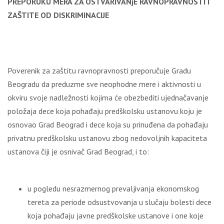
PREPORUKU
MERA ZA OSTVARIVANjE RAVNOPRAVNOSTI I
ZAŠTITE OD DISKRIMINACIJE
Poverenik za zaštitu ravnopravnosti preporučuje Gradu
Beogradu da preduzme sve neophodne mere i aktivnosti u
okviru svoje nadležnosti kojima će obezbediti ujednačavanje
položaja dece koja pohađaju predškolsku ustanovu koju je
osnovao Grad Beograd i dece koja su prinuđena da pohađaju
privatnu predškolsku ustanovu zbog nedovoljnih kapaciteta
ustanova čiji je osnivač Grad Beograd, i to:
u pogledu nesrazmernog prevaljivanja ekonomskog
tereta za periode odsustvovanja u slučaju bolesti dece
koja pohađaju javne predškolske ustanove i one koje