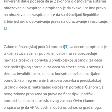
Poverenik dalje podseća da je Zakonom o osnovama sistema
obrazovanja i vaspitanja propisano je da svako lice ima pravo
na obrazovanje i vaspitanje, te da su državljani Republike
Srbije jednaki u ostvarivanju prava na obrazovanje i vaspitanje.
[2]
Zakon o finansijskoj podršci porodici
[3]
sa decom propisano je
u kojim slučajevima i pod kojim uslovima se obezbeđuje
naknada troškova boravka u predškolskoj ustanovi za decu
bez roditeljskog staranja, za decu sa smetnjama u razvoju i
decu sa invaliditetom, za decu korisnika novčane socijalne
pomoći, kao i regresiranje troškova boravka u predškolskoj
ustanovi dece iz materijalno ugroženih porodica. Članom 11.
ovog zakona propisana su prava na finansijsku podršku
porodici sa decom, u smislu ovog zakona. Ovim članom
propisano je da AP Vojvodina, opština, odnosno grad mogu,