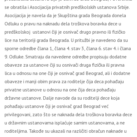
se obratila i Asocijacija privatnih predškolskih ustanova Srbije.
Asocijacija je navela da je Skupština grada Beograda donela
Odluku o pravu na naknadu dela troškova boravka dece u
predškolskoj ustanovi čiji je osnivač drugo pravno ili fizičko
lice na teritoriji grada Beograda. U pritužbi je navedeno da su
sporne odredbe člana 1, člana 4. stav 3, člana 6. stav 4. i člana
9. Odluke. Smatraju da navedene odredbe propisuju dodatne
obaveze za ustanove čiji su osnivači druga fizička ili pravna
lica u odnosu na one čiji je osnivač grad Beograd, ali i dodatne
obaveze i manji obim prava za roditelje čija deca pohađaju
privatne ustanove u odnosu na one čija deca pohađaju
državne ustanove. Dalje navode da su roditelji dece koja
pohađaju ustanove čiji je osnivač grad Beograd već
privilegovani, zato što se naknada dela troškova boravka dece
u državnim ustanovama isplaćuje samim ustanovama, a ne
roditeljima. Takođe su ukazali na različiti obračun naknade u