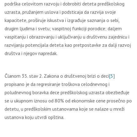
podrška celovitom razvoju i dobrobiti deteta predškolskog
uzrasta, pružanjem uslova i podsticaja da razvija svoje
kapacitete, proširuje iskustva i izgrađuje saznanja o sebi,
drugim ljudima i svetu; vaspitnoj funkciji porodice; daljem
vaspitanju i obrazovanju i uključivanju u društvenu zajednicu i
razvijanju potencijala deteta kao pretpostavke za dalji razvoj
društva i njegov napredak.
Članom 35. stav 2. Zakona o društvenoj brizi o deci
[5]
propisano je da regresiranje troškova celodnevnog i
poludnevnog boravka dece predškolskog uzrasta obezbeđuje
se u ukupnom iznosu od 80% od ekonomske cene prosečno po
detetu, u predškolskim ustanovama koje se nalaze u mreži
ustanova koju utvrdi opština.