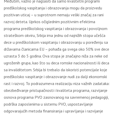
Međutim, važno je naglasiti da samo kvalitetni programi
predškolskog vaspitanja i obrazovanja mogu da proizvedu
pozitivan uticaj – u suprotnom nemaju veliki značaj za rani
razvoj deteta. Uprkos očiglednim pozitivnim efektima
programa predškolskog vaspitanja i obrazovanja i povoljnom
strateškom okviru, Srbija ima jednu od najnižih stopa učešća
dece u predškolskom vaspitanju i obrazovanju u poređenju sa
državama članicama EU – pohađa ga svega oko 50% sve dece
uzrasta 3 do 5 godina. Ova stopa je značajno niža za neke od
ugroženih grupa, kao što su deca romske nacionalnosti ili deca
sa invaliditetom. Srbija bi trebalo da iskoristi potencijale koje
predškolsko vaspitanje i obrazovanje nudi za dalji ekonomski
rast i razvoj. To podrazumeva realizaciju niza važnih zadataka:
obezbeđivanje pristupačnosti i kvaliteta programa, razvijanje
osnova programa PVO zasnovanog na savremenoj pedagogiji,
podrška zaposlenima u sistemu PVO, uspostavljanje
odgovarajućih metoda finansiranja i upravljanja i razvijanje