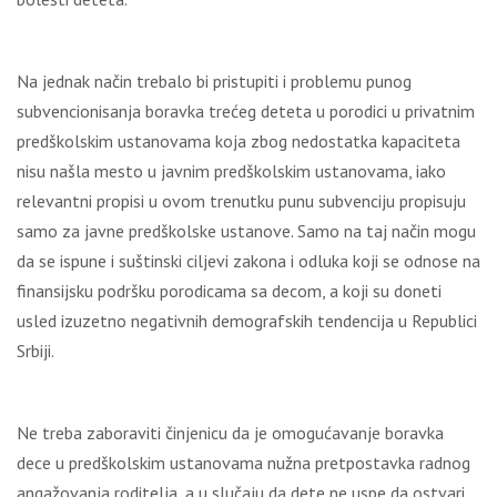
Na jednak način trebalo bi pristupiti i problemu punog
subvencionisanja boravka trećeg deteta u porodici u privatnim
predškolskim ustanovama koja zbog nedostatka kapaciteta
nisu našla mesto u javnim predškolskim ustanovama, iako
relevantni propisi u ovom trenutku punu subvenciju propisuju
samo za javne predškolske ustanove. Samo na taj način mogu
da se ispune i suštinski ciljevi zakona i odluka koji se odnose na
finansijsku podršku porodicama sa decom, a koji su doneti
usled izuzetno negativnih demografskih tendencija u Republici
Srbiji.
Ne treba zaboraviti činjenicu da je omogućavanje boravka
dece u predškolskim ustanovama nužna pretpostavka radnog
angažovanja roditelja, a u slučaju da dete ne uspe da ostvari