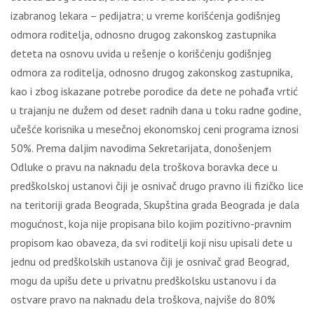
izabranog lekara – pedijatra; u vreme korišćenja godišnjeg
odmora roditelja, odnosno drugog zakonskog zastupnika
deteta na osnovu uvida u rešenje o korišćenju godišnjeg
odmora za roditelja, odnosno drugog zakonskog zastupnika,
kao i zbog iskazane potrebe porodice da dete ne pohađa vrtić
u trajanju ne dužem od deset radnih dana u toku radne godine,
učešće korisnika u mesečnoj ekonomskoj ceni programa iznosi
50%. Prema daljim navodima Sekretarijata, donošenjem
Odluke o pravu na naknadu dela troškova boravka dece u
predškolskoj ustanovi čiji je osnivač drugo pravno ili fizičko lice
na teritoriji grada Beograda, Skupština grada Beograda je dala
mogućnost, koja nije propisana bilo kojim pozitivno-pravnim
propisom kao obaveza, da svi roditelji koji nisu upisali dete u
jednu od predškolskih ustanova čiji je osnivač grad Beograd,
mogu da upišu dete u privatnu predškolsku ustanovu i da
ostvare pravo na naknadu dela troškova, najviše do 80%