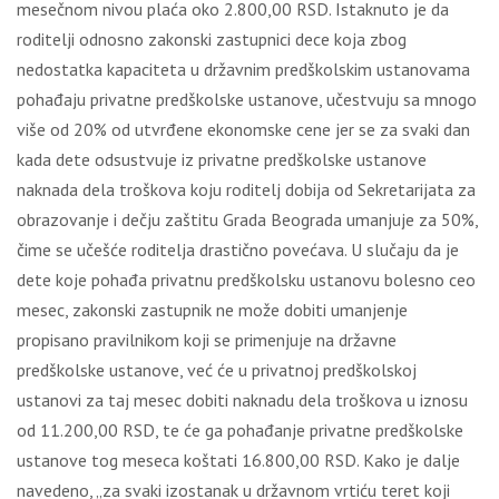
mesečnom nivou plaća oko 2.800,00 RSD. Istaknuto je da
roditelji odnosno zakonski zastupnici dece koja zbog
nedostatka kapaciteta u državnim predškolskim ustanovama
pohađaju privatne predškolske ustanove, učestvuju sa mnogo
više od 20% od utvrđene ekonomske cene jer se za svaki dan
kada dete odsustvuje iz privatne predškolske ustanove
naknada dela troškova koju roditelj dobija od Sekretarijata za
obrazovanje i dečju zaštitu Grada Beograda umanjuje za 50%,
čime se učešće roditelja drastično povećava. U slučaju da je
dete koje pohađa privatnu predškolsku ustanovu bolesno ceo
mesec, zakonski zastupnik ne može dobiti umanjenje
propisano pravilnikom koji se primenjuje na državne
predškolske ustanove, već će u privatnoj predškolskoj
ustanovi za taj mesec dobiti naknadu dela troškova u iznosu
od 11.200,00 RSD, te će ga pohađanje privatne predškolske
ustanove tog meseca koštati 16.800,00 RSD. Kako je dalje
navedeno, „za svaki izostanak u državnom vrtiću teret koji