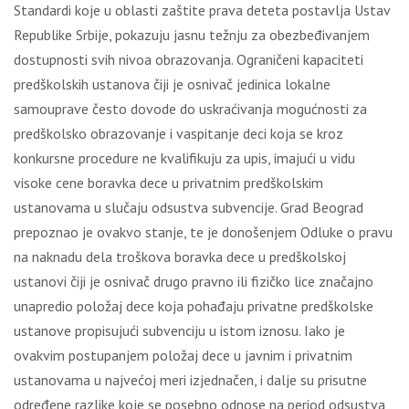
Standardi koje u oblasti zaštite prava deteta postavlja Ustav
Republike Srbije, pokazuju jasnu težnju za obezbeđivanjem
dostupnosti svih nivoa obrazovanja. Ograničeni kapaciteti
predškolskih ustanova čiji je osnivač jedinica lokalne
samouprave često dovode do uskraćivanja mogućnosti za
predškolsko obrazovanje i vaspitanje deci koja se kroz
konkursne procedure ne kvalifikuju za upis, imajući u vidu
visoke cene boravka dece u privatnim predškolskim
ustanovama u slučaju odsustva subvencije. Grad Beograd
prepoznao je ovakvo stanje, te je donošenjem Odluke o pravu
na naknadu dela troškova boravka dece u predškolskoj
ustanovi čiji je osnivač drugo pravno ili fizičko lice značajno
unapredio položaj dece koja pohađaju privatne predškolske
ustanove propisujući subvenciju u istom iznosu. Iako je
ovakvim postupanjem položaj dece u javnim i privatnim
ustanovama u najvećoj meri izjednačen, i dalje su prisutne
određene razlike koje se posebno odnose na period odsustva