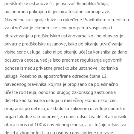
predškolske ustanove čiji je osnivač Republika Srbija,
autonomna pokrajina ili jedinica lokalne samouprave.
Navedene kategorije bliže su određene Pravilnikom o merilima
za utvrđivanje ekonomske cene programa vaspitanja i
obrazovanja u predškolskim ustanovama, koji ne obavezuje
privatne predškolske ustanove, kako po pitanju utvrđivanja
visine cene usluga, tako ni po pitanju učešća korisnika za dane
odsustva deteta, već je isto predmet regulisanja ugovornih
odnosa između privatne predškolske ustanove i korisnika
usluga. Posebno su apostrofirane odredbe člana 12.
navedenog pravilnika, kojima je propisano da pojedinačno
učešće roditelja, odnosno drugog zakonskog zastupnika
deteta kao korisnika usluga u mesečnoj ekonomskoj ceni
programa po detetu, u skladu sa zakonom utvrđuje nadležni
organ lokalne samouprave; za dane odsustva deteta korisnik
plaća iznos od 100% navedenog iznosa, a u slučaju odsustva
deteta zbog bolesti, a na osnovu dostavljene potvrde