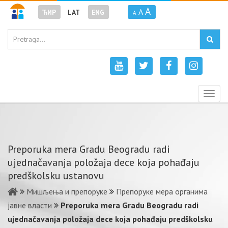
A
A
ЋИР
LAT
ENG
A
Togg
navig
Preporuka mera Gradu Beogradu radi
ujednačavanja položaja dece koja pohađaju
predškolsku ustanovu
Мишљења и препоруке
Препоруке мера органима
јавне власти
Preporuka mera Gradu Beogradu radi
ujednačavanja položaja dece koja pohađaju predškolsku