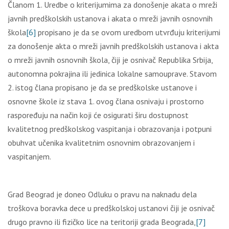
Članom 1. Uredbe o kriterijumima za donošenje akata o mreži
javnih predškolskih ustanova i akata o mreži javnih osnovnih
škola
[6]
propisano je da se ovom uredbom utvrđuju kriterijumi
za donošenje akta o mreži javnih predškolskih ustanova i akta
o mreži javnih osnovnih škola, čiji je osnivač Republika Srbija,
autonomna pokrajina ili jedinica lokalne samouprave. Stavom
2. istog člana propisano je da se predškolske ustanove i
osnovne škole iz stava 1. ovog člana osnivaju i prostorno
raspoređuju na način koji će osigurati širu dostupnost
kvalitetnog predškolskog vaspitanja i obrazovanja i potpuni
obuhvat učenika kvalitetnim osnovnim obrazovanjem i
vaspitanjem.
Grad Beograd je doneo Odluku o pravu na naknadu dela
troškova boravka dece u predškolskoj ustanovi čiji je osnivač
drugo pravno ili fizičko lice na teritoriji grada Beograda,
[7]