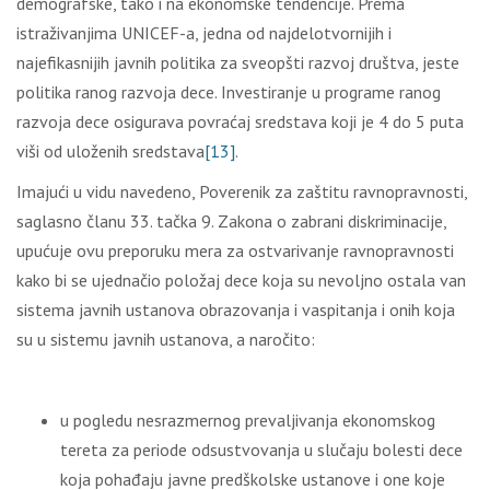
demografske, tako i na ekonomske tendencije. Prema
istraživanjima UNICEF-a, jedna od najdelotvornijih i
najefikasnijih javnih politika za sveopšti razvoj društva, jeste
politika ranog razvoja dece. Investiranje u programe ranog
razvoja dece osigurava povraćaj sredstava koji je 4 do 5 puta
viši od uloženih sredstava
[13]
.
Imajući u vidu navedeno, Poverenik za zaštitu ravnopravnosti,
saglasno članu 33. tačka 9. Zakona o zabrani diskriminacije,
upućuje ovu preporuku mera za ostvarivanje ravnopravnosti
kako bi se ujednačio položaj dece koja su nevoljno ostala van
sistema javnih ustanova obrazovanja i vaspitanja i onih koja
su u sistemu javnih ustanova, a naročito:
u pogledu nesrazmernog prevaljivanja ekonomskog
tereta za periode odsustvovanja u slučaju bolesti dece
koja pohađaju javne predškolske ustanove i one koje