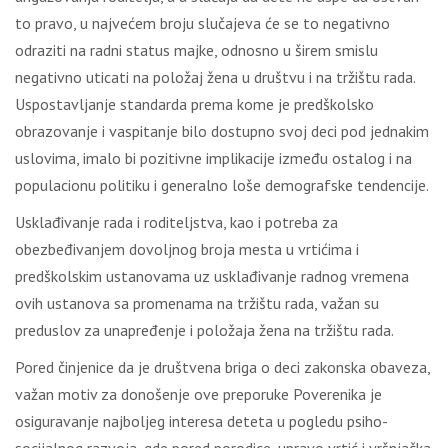
to pravo, u najvećem broju slučajeva će se to negativno
odraziti na radni status majke, odnosno u širem smislu
negativno uticati na položaj žena u društvu i na tržištu rada.
Uspostavljanje standarda prema kome je predškolsko
obrazovanje i vaspitanje bilo dostupno svoj deci pod jednakim
uslovima, imalo bi pozitivne implikacije između ostalog i na
populacionu politiku i generalno loše demografske tendencije.
Usklađivanje rada i roditeljstva, kao i potreba za
obezbeđivanjem dovoljnog broja mesta u vrtićima i
predškolskim ustanovama uz usklađivanje radnog vremena
ovih ustanova sa promenama na tržištu rada, važan su
preduslov za unapređenje i položaja žena na tržištu rada.
Pored činjenice da je društvena briga o deci zakonska obaveza,
važan motiv za donošenje ove preporuke Poverenika je
osiguravanje najboljeg interesa deteta u pogledu psiho-