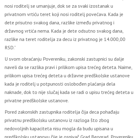
nosi roditelj se umanjuje, dok se za svaki izostanak u
privatnom vrtiću teret koji nosi roditelj povećava. Kada je
dete prisutno svakog dana, razlike između privatnog i
državnog vrtića nema. Kada je dete odsutno svakog dana,
razlike na teret roditelja za decu iz privatnog je 14.000,00
RSD.”
U svom obraćanju Povereniku, zakonski zastupnici su dalje
naveli da se razlika pravi i prilikom upisa trećeg deteta. Naime,
prilikom upisa trećeg deteta u državne predškolske ustanove
kada je roditelj u potpunosti oslobođen plaćanja dela
naknade, dok to nije slučaj kada se radi o upisu trećeg deteta u
privatne predškolske ustanove.
Pored zakonskih zastupnika roditelja čija deca pohađaju
privatnu predškolsku ustanovu iz razloga što zbog
nedovoljnih kapaciteta nisu mogla da budu upisana u
predškolsku ustanovu čije je osnivač Grad Beograd, Povereniku