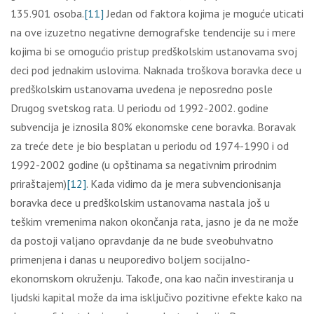
135.901 osoba.
[11]
Jedan od faktora kojima je moguće uticati
na ove izuzetno negativne demografske tendencije su i mere
kojima bi se omogućio pristup predškolskim ustanovama svoj
deci pod jednakim uslovima. Naknada troškova boravka dece u
predškolskim ustanovama uvedena je neposredno posle
Drugog svetskog rata. U periodu od 1992-2002. godine
subvencija je iznosila 80% ekonomske cene boravka. Boravak
za treće dete je bio besplatan u periodu od 1974-1990 i od
1992-2002 godine (u opštinama sa negativnim prirodnim
priraštajem)
[12]
. Kada vidimo da je mera subvencionisanja
boravka dece u predškolskim ustanovama nastala još u
teškim vremenima nakon okončanja rata, jasno je da ne može
da postoji valjano opravdanje da ne bude sveobuhvatno
primenjena i danas u neuporedivo boljem socijalno-
ekonomskom okruženju. Takođe, ona kao način investiranja u
ljudski kapital može da ima isključivo pozitivne efekte kako na