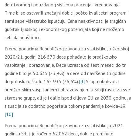
delotvornog i pouzdanog sistema praćenja i vrednovanja.
Time bi se ostvarili značajni dobici, pošto kvalitetni programi
sami sebe višestruko isplaćuju. Cena neaktivnosti je tragičan
gubitak ljudskog i ekonomskog potencijala koji ne možemo
sebi da priuštimo“.
Prema podacima Republičkog zavoda za statistiku, u školskoj
2020/21. godini 216 570 dece pohađalo je predškolsko
vaspitanje i obrazovanje. Dece uzrasta od šest meseci do tri
godine bilo je 50 635 (23,4%), a dece od navršene tri godine
do polaska u školu 165 935 (76,6%).
[9]
Stopa obuhvata
predškolskim vaspitanjem i obrazovanjem u Srbiji raste za sve
starosne grupe, ali je i dalje ispod ciljeva EU za 2030. godinu, a
situacija se dodatno pogoršala tokom pandemije kovida-19.
[10]
Prema podacima Republičkog zavoda za statistiku, u 2021.
godini u Srbiji je rođeno 62.062 dece, dok je preminulo