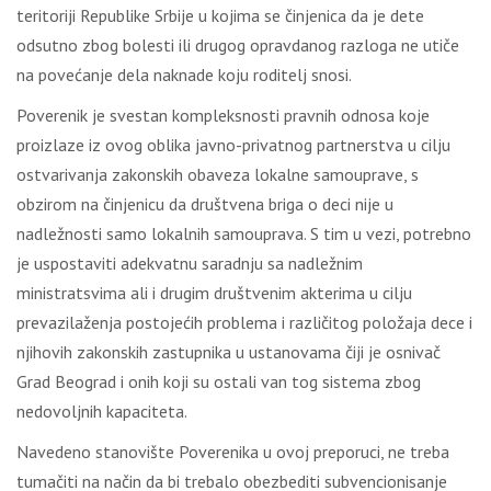
teritoriji Republike Srbije u kojima se činjenica da je dete
odsutno zbog bolesti ili drugog opravdanog razloga ne utiče
na povećanje dela naknade koju roditelj snosi.
Poverenik je svestan kompleksnosti pravnih odnosa koje
proizlaze iz ovog oblika javno-privatnog partnerstva u cilju
ostvarivanja zakonskih obaveza lokalne samouprave, s
obzirom na činjenicu da društvena briga o deci nije u
nadležnosti samo lokalnih samouprava. S tim u vezi, potrebno
je uspostaviti adekvatnu saradnju sa nadležnim
ministratsvima ali i drugim društvenim akterima u cilju
prevazilaženja postojećih problema i različitog položaja dece i
njihovih zakonskih zastupnika u ustanovama čiji je osnivač
Grad Beograd i onih koji su ostali van tog sistema zbog
nedovoljnih kapaciteta.
Navedeno stanovište Poverenika u ovoj preporuci, ne treba
tumačiti na način da bi trebalo obezbediti subvencionisanje