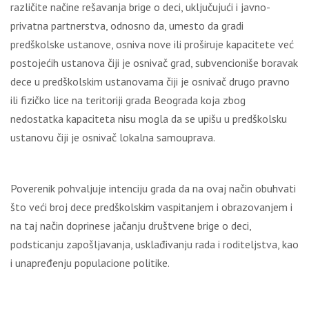
različite načine rešavanja brige o deci, uključujući i javno-
privatna partnerstva, odnosno da, umesto da gradi
predškolske ustanove, osniva nove ili proširuje kapacitete već
postojećih ustanova čiji je osnivač grad, subvencioniše boravak
dece u predškolskim ustanovama čiji je osnivač drugo pravno
ili fizičko lice na teritoriji grada Beograda koja zbog
nedostatka kapaciteta nisu mogla da se upišu u predškolsku
ustanovu čiji je osnivač lokalna samouprava.
Poverenik pohvaljuje intenciju grada da na ovaj način obuhvati
što veći broj dece predškolskim vaspitanjem i obrazovanjem i
na taj način doprinese jačanju društvene brige o deci,
podsticanju zapošljavanja, usklađivanju rada i roditeljstva, kao
i unapređenju populacione politike.