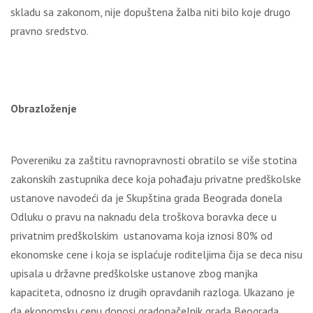
skladu sa zakonom, nije dopuštena žalba niti bilo koje drugo
pravno sredstvo.
Obrazloženje
Povereniku za zaštitu ravnopravnosti obratilo se više stotina
zakonskih zastupnika dece koja pohađaju privatne predškolske
ustanove navodeći da je Skupština grada Beograda donela
Odluku o pravu na naknadu dela troškova boravka dece u
privatnim predškolskim ustanovama koja iznosi 80% od
ekonomske cene i koja se isplaćuje roditeljima čija se deca nisu
upisala u državne predškolske ustanove zbog manjka
kapaciteta, odnosno iz drugih opravdanih razloga. Ukazano je
da ekonomsku cenu donosi gradonačelnik grada Beograda