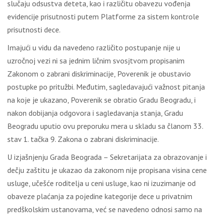
slučaju odsustva deteta, kao i različitu obavezu vođenja
evidencije prisutnosti putem Platforme za sistem kontrole
prisutnosti dece.
Imajući u vidu da navedeno različito postupanje nije u
uzročnoj vezi ni sa jednim ličnim svosjtvom propisanim
Zakonom o zabrani diskriminacije, Poverenik je obustavio
postupke po pritužbi. Međutim, sagledavajući važnost pitanja
na koje je ukazano, Poverenik se obratio Gradu Beogradu, i
nakon dobijanja odgovora i sagledavanja stanja, Gradu
Beogradu uputio ovu preporuku mera u skladu sa članom 33.
stav 1. tačka 9. Zakona o zabrani diskriminacije.
U izjašnjenju Grada Beograda – Sekretarijata za obrazovanje i
dečju zaštitu je ukazao da zakonom nije propisana visina cene
usluge, učešće roditelja u ceni usluge, kao ni izuzimanje od
obaveze plaćanja za pojedine kategorije dece u privatnim
predškolskim ustanovama, već se navedeno odnosi samo na