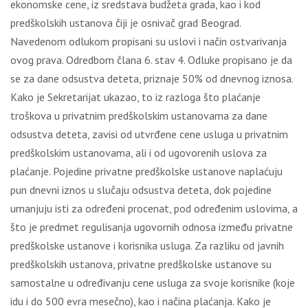
ekonomske cene, iz sredstava budžeta grada, kao i kod
predškolskih ustanova čiji je osnivač grad Beograd.
Navedenom odlukom propisani su uslovi i način ostvarivanja
ovog prava. Odredbom člana 6. stav 4. Odluke propisano je da
se za dane odsustva deteta, priznaje 50% od dnevnog iznosa.
Kako je Sekretarijat ukazao, to iz razloga što plaćanje
troškova u privatnim predškolskim ustanovama za dane
odsustva deteta, zavisi od utvrđene cene usluga u privatnim
predškolskim ustanovama, ali i od ugovorenih uslova za
plaćanje. Pojedine privatne predškolske ustanove naplaćuju
pun dnevni iznos u slučaju odsustva deteta, dok pojedine
umanjuju isti za određeni procenat, pod određenim uslovima, a
što je predmet regulisanja ugovornih odnosa između privatne
predškolske ustanove i korisnika usluga. Za razliku od javnih
predškolskih ustanova, privatne predškolske ustanove su
samostalne u određivanju cene usluga za svoje korisnike (koje
idu i do 500 evra mesečno), kao i načina plaćanja. Kako je