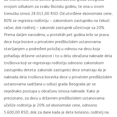
svojom odlukom za svaku školsku godinu, te ona u ovom
trenutku iznosi 28.015,00 RSD. Od utvrđene ekonomske cene,
80% se regresira roditelju – zakonskom zastupniku na tekući
račun, dok roditelj – zakonski zastupnik učestvuje sa 20%.
Prema daljim navodima, u proteklih pet godina krše se prava
dece koja borave u privatnim predškolskim ustanovama
stavljanjem u podređeni položaj u odnosu na decu koja
pohađaju državne ustanove i to u delu obračuna naknade dela
troškova koji se regresiraju roditelju odnosno zakonskom
zastupniku deteta. zakonski zastupnici dece smatraju da je
naknada dela troškova boravka dece u privatnim predškolskim
ustanovama sadržana u odluci grada Beograda jer se
nejednako postupa u obračunu iznosa naknade. Kako je
precizirano, za decu u državnim predškolskim ustanovama
učešće roditelja je 20% od ekonomske cene, odnosno
5.600,00 RSD, dok za dane kada je dete bolesno, roditelj na