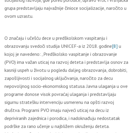
socijalnog razvoja, gde pored porodice, upravo vrtić i vršnjačka
grupa predstavljaju najvažnije činioce socijalizacije, naročito u
ovom uzrastu.
O značaju i učešću dece u predškolskom vaspitanju i
obrazovanju svedoči studija UNICEF-a iz 2018. godine
[8]
u
kojoj je navedeno: „Predškolsko vaspitanje i obrazovanje
(PVO) ima važan uticaj na razvoj deteta i predstavlja osnov za
kasniji uspeh u životu u pogledu daljeg obrazovanja, dobrobiti,
zapošljivosti i socijalnog uključivanja, naročito za decu
nepovoljnog socio-ekonomskog statusa. Javna ulaganja u ove
programe donose visok povraćaj ulaganja i predstavljaju
sigurnu stratešku intervenciju usmerenu na opšti razvoj
društva. Programi PVO imaju najveći uticaj na decu iz
depriviranih zajednica i porodica, i nadoknađuju nedostatak
podrške za rano učenje u najbližem okruženju deteta.