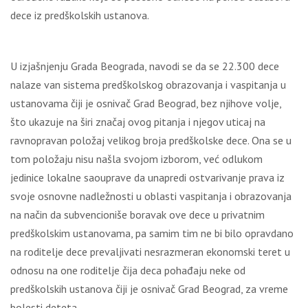
dece iz predškolskih ustanova.
U izjašnjenju Grada Beograda, navodi se da se 22.300 dece
nalaze van sistema predškolskog obrazovanja i vaspitanja u
ustanovama čiji je osnivač Grad Beograd, bez njihove volje,
što ukazuje na širi značaj ovog pitanja i njegov uticaj na
ravnopravan položaj velikog broja predškolske dece. Ona se u
tom položaju nisu našla svojom izborom, već odlukom
jedinice lokalne saouprave da unapredi ostvarivanje prava iz
svoje osnovne nadležnosti u oblasti vaspitanja i obrazovanja
na način da subvencioniše boravak ove dece u privatnim
predškolskim ustanovama, pa samim tim ne bi bilo opravdano
na roditelje dece prevaljivati nesrazmeran ekonomski teret u
odnosu na one roditelje čija deca pohađaju neke od
predškolskih ustanova čiji je osnivač Grad Beograd, za vreme
bolesti deteta.