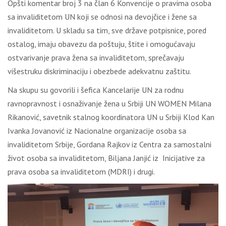
Opšti komentar broj 3 na član 6 Konvencije o pravima osoba
sa invaliditetom UN koji se odnosi na devojčice i žene sa
invaliditetom. U skladu sa tim, sve države potpisnice, pored
ostalog, imaju obavezu da poštuju, štite i omogućavaju
ostvarivanje prava žena sa invaliditetom, sprečavaju
višestruku diskriminaciju i obezbede adekvatnu zaštitu.
Na skupu su govorili i šefica Kancelarije UN za rodnu
ravnopravnost i osnaživanje žena u Srbiji UN WOMEN Milana
Rikanović, savetnik stalnog koordinatora UN u Srbiji Klod Kan
Ivanka Jovanović iz Nacionalne organizacije osoba sa
invaliditetom Srbije, Gordana Rajkov iz Centra za samostalni
život osoba sa invaliditetom, Bilјana Janjić iz Inicijative za
prava osoba sa invaliditetom (MDRI) i drugi.