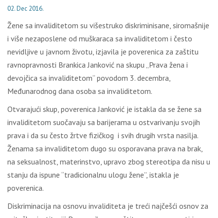
02. Dec 2016.
Žene sa invaliditetom su višestruko diskriminisane, siromašnije
i više nezaposlene od muškaraca sa invaliditetom i često
nevidlјive u javnom životu, izjavila je poverenica za zaštitu
ravnopravnosti Brankica Janković na skupu „Prava žena i
devojčica sa invaliditetom“ povodom 3. decembra,
Međunarodnog dana osoba sa invaliditetom.
Otvarajući skup, poverenica Janković je istakla da se žene sa
invaliditetom suočavaju sa barijerama u ostvarivanju svojih
prava i da su često žrtve fizičkog i svih drugih vrsta nasilјa.
Ženama sa invaliditetom dugo su osporavana prava na brak,
na seksualnost, materinstvo, upravo zbog stereotipa da nisu u
stanju da ispune “tradicionalnu ulogu žene”, istakla je
poverenica.
Diskriminacija na osnovu invaliditeta je treći najčešći osnov za