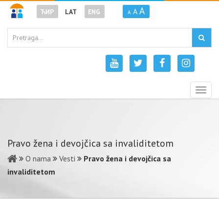
A
A
ЋИР
LAT
ENG
A
Togg
navig
Pravo žena i devojčica sa invaliditetom
O nama
Vesti
Pravo žena i devojčica sa
invaliditetom