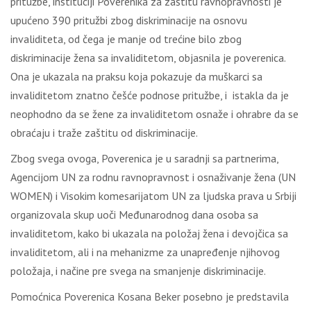
pritužbe, instituciji Poverenika za zaštitu ravnopravnosti je
upućeno 390 pritužbi zbog diskriminacije na osnovu
invaliditeta, od čega je manje od trećine bilo zbog
diskriminacije žena sa invaliditetom, objasnila je poverenica.
Ona je ukazala na praksu koja pokazuje da muškarci sa
invaliditetom znatno češće podnose pritužbe, i istakla da je
neophodno da se žene za invaliditetom osnaže i ohrabre da se
obraćaju i traže zaštitu od diskriminacije.
Zbog svega ovoga, Poverenica je u saradnji sa partnerima,
Agencijom UN za rodnu ravnopravnost i osnaživanje žena (UN
WOMEN) i Visokim komesarijatom UN za lјudska prava u Srbiji
organizovala skup uoči Međunarodnog dana osoba sa
invaliditetom, kako bi ukazala na položaj žena i devojčica sa
invaliditetom, ali i na mehanizme za unapređenje njihovog
položaja, i načine pre svega na smanjenje diskriminacije.
Pomoćnica Poverenica Kosana Beker posebno je predstavila