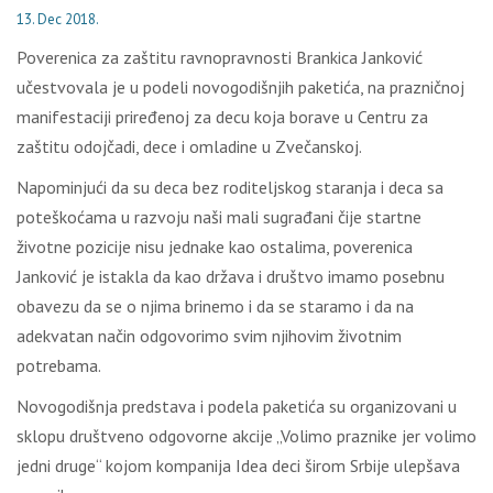
13. Dec 2018.
Poverenica za zaštitu ravnopravnosti Brankica Janković
učestvovala je u podeli novogodišnjih paketića, na prazničnoj
manifestaciji priređenoj za decu koja borave u Centru za
zaštitu odojčadi, dece i omladine u Zvečanskoj.
Napominjući da su deca bez roditeljskog staranja i deca sa
poteškoćama u razvoju naši mali sugrađani čije startne
životne pozicije nisu jednake kao ostalima, poverenica
Janković je istakla da kao država i društvo imamo posebnu
obavezu da se o njima brinemo i da se staramo i da na
adekvatan način odgovorimo svim njihovim životnim
potrebama.
Novogodišnja predstava i podela paketića su organizovani u
sklopu društveno odgovorne akcije „Volimo praznike jer volimo
jedni druge“ kojom kompanija Idea deci širom Srbije ulepšava