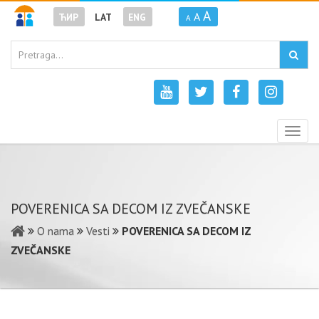
A
A
ЋИР
LAT
ENG
A
Togg
navig
POVERENICA SA DECOM IZ ZVEČANSKE
O nama
Vesti
POVERENICA SA DECOM IZ
ZVEČANSKE