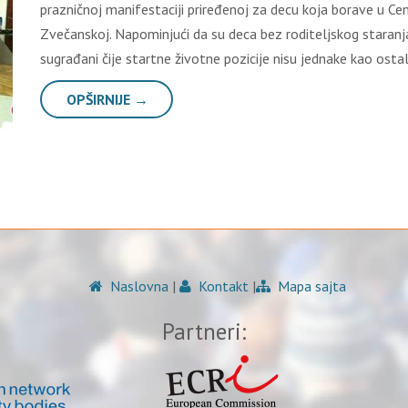
prazničnoj manifestaciji priređenoj za decu koja borave u Cen
Zvečanskoj. Napominjući da su deca bez roditeljskog staranj
sugrađani čije startne životne pozicije nisu jednake kao ost
OPŠIRNIJE →
Naslovna
|
Kontakt
|
Mapa sajta
Partneri: