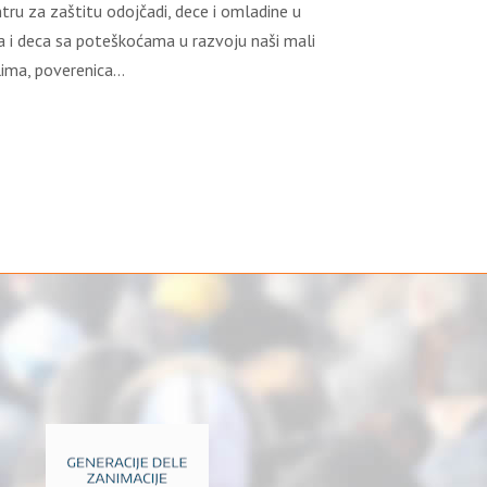
tru za zaštitu odojčadi, dece i omladine u
a i deca sa poteškoćama u razvoju naši mali
alima, poverenica…