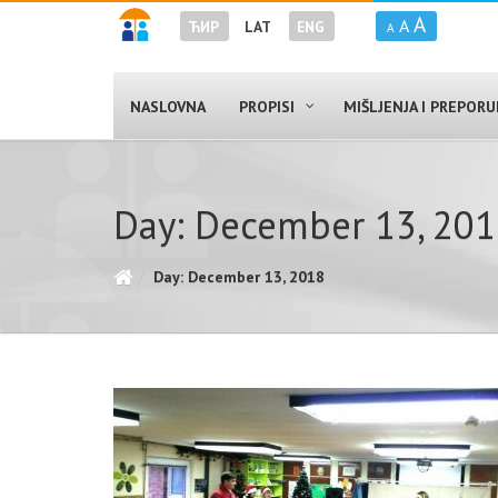
A
A
ЋИР
LAT
ENG
A
NASLOVNA
PROPISI
MIŠLJENJA I PREPOR
Day: December 13, 20
Day: December 13, 2018