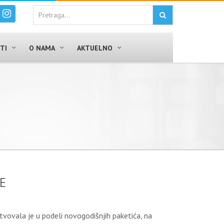
TI
O NAMA
AKTUELNO
E
tvovala je u podeli novogodišnjih paketića, na