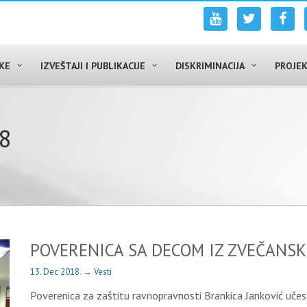
UKE
IZVEŠTAJI I PUBLIKACIJE
DISKRIMINACIJA
PROJEK
18
POVERENICA SA DECOM IZ ZVEČANSK
13. Dec 2018.
→
Vesti
Poverenica za zaštitu ravnopravnosti Brankica Janković učes