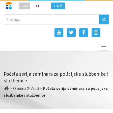
A
A
ЋИР
LAT
A
Togg
navig
Počela serija seminara za policijske službenike i
službenice
O nama
Vesti
Počela serija seminara za policijske
službenike i službenice