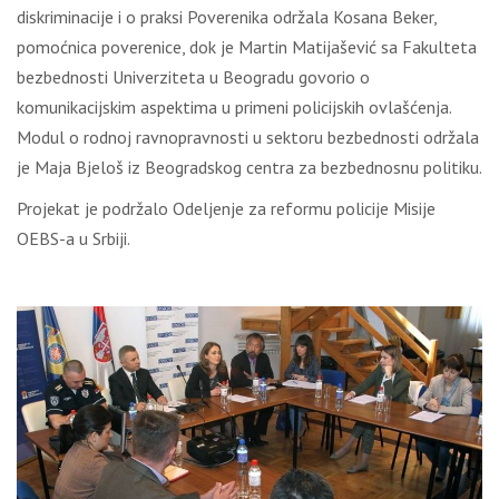
diskriminacije i o praksi Poverenika održala Kosana Beker,
pomoćnica poverenice, dok je Martin Matijašević sa Fakulteta
bezbednosti Univerziteta u Beogradu govorio o
komunikacijskim aspektima u primeni policijskih ovlašćenja.
Modul o rodnoj ravnopravnosti u sektoru bezbednosti održala
je Maja Bjeloš iz Beogradskog centra za bezbednosnu politiku.
Projekat je podržalo Odeljenje za reformu policije Misije
OEBS-a u Srbiji.