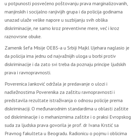
u potpunosti posvećeno poštovanju prava marginalizovanih,
manjinskih i socijalno ranjivijih grupa i da policija godinama
unazad ulaže velike napore u suzbijanju svih oblika
diskriminacije, ne samo kroz preventivne mere, već i kroz
raznovrsne obuke.
Zamenik šefa Misije OEBS-a u Srbiji Majkl Ujehara naglasio je
da policija ima jednu od najvažnijih uloga u borbi protiv
diskriminacije i da zato svi treba da poznaju principe ljudskih
prava i ravnopravnosti.
Poverenica Janković održala je predavanje o ulozi i
nadležnostima Poverenika za zaštitu ravnopravnosti i
predstavila rezultate istraživanja o odnosu policije prema
diskriminaciji. O međunarodnim standardima u oblasti zaštite
od diskriminacije i o mehanizmima zaštite i o praksi Evropskog
suda za ljudska prava govorila je prof. dr Ivana Krstić sa
Pravnog fakulteta u Beogradu. Radionicu o pojmu i oblicima