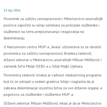
19. Apr 2016.
Poverenik za zaštitu ravnopravnosti i Ministarstvo unutrašnjih
poslova započeli su seriju seminara za policijske službenike i
službenice na temu prepoznavanja i reagovanja na
diskriminaciju.
U Nastavnom centru MUP-a „Avala” učesnicima su se obratili
poverenica za zaštitu ravnopravnosti Brankica Janković,
državni sekretar u Ministarstvu unutrašnjih Milisav Miličković i
zamenik šefa Misije OEBS-a u Srbiji Majkl Ujehara.
Poverenica Janković istakla je važnost edukativnog programa
koji će se odvijati u sedam gradova Srbije i naglasila da je
zabrana diskriminacije izuzetno bitna za sve državne organe, a
pogotovo za službenike i službenice MUP-a.
Državni sekretar Milisav Miličković rekao je da je Ministarstvo