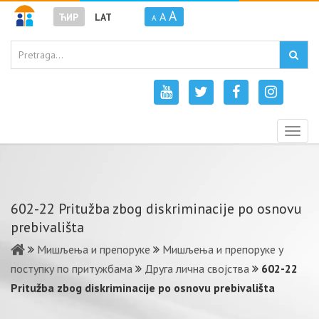
A
A
ЋИР
LAT
A
Togg
navig
602-22 Pritužba zbog diskriminacije po osnovu
prebivališta
Мишљења и препоруке
Мишљења и препоруке у
поступку по притужбама
Друга лична својства
602-22
Pritužba zbog diskriminacije po osnovu prebivališta