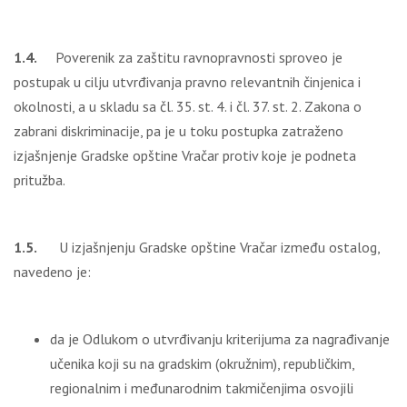
1.4.
Poverenik za zaštitu ravnopravnosti sproveo je
postupak u cilju utvrđivanja pravno relevantnih činjenica i
okolnosti, a u skladu sa čl. 35. st. 4. i čl. 37. st. 2. Zakona o
zabrani diskriminacije, pa je u toku postupka zatraženo
izjašnjenje Gradske opštine Vračar protiv koje je podneta
pritužba.
1.5.
U izjašnjenju Gradske opštine Vračar između ostalog,
navedeno je:
da je Odlukom o utvrđivanju kriterijuma za nagrađivanje
učenika koji su na gradskim (okružnim), republičkim,
regionalnim i međunarodnim takmičenjima osvojili