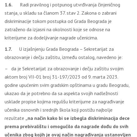
1.6.
Radi pravilnog i potpunog utvrđivanja činjeničnog
stanja, u skladu sa članom 37. stav 2. Zakona o zabrani
diskriminacije tokom postupka od Grada Beograda je
zatraženo da izjasni na okolnosti koje se odnose na
kriterijume za dodeljivanje nagrade učenicima.
1.7.
U izjašnjenju Grada Beograda – Sekretarijat za
obrazovanje i dečju zaštitu, između ostalog, navedeno je:
– da je Sekretarijat za obrazovanje i dečju zaštitu svojim
aktom broj VII-01 broj 31-197/2023 od 9. marta 2023.
godine upućenim svim gradskim opštinama u gradu Beogradu,
ukazao da je potrebno da sa aspekta svojih nadležnosti
usklade propise kojima regulišu kriterijume za nagrađivanje
učenika osnovnih i srednjih škola koji postižu najbolje
rezultate
„na način kako bi se izbegla diskriminacija dece
prema prebivalištu i omogućilo da nagrade dođu do svih
učenika zbog kojih je ovaj način nagrađivanja ustanovljen