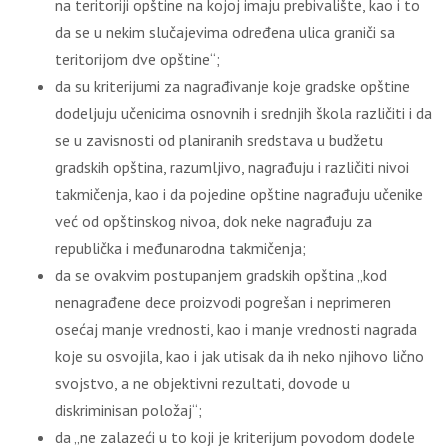
na teritoriji opštine na kojoj imaju prebivalište, kao i to
da se u nekim slučajevima određena ulica graniči sa
teritorijom dve opštine“;
da su kriterijumi za nagrađivanje koje gradske opštine
dodeljuju učenicima osnovnih i srednjih škola različiti i da
se u zavisnosti od planiranih sredstava u budžetu
gradskih opština, razumljivo, nagrađuju i različiti nivoi
takmičenja, kao i da pojedine opštine nagrađuju učenike
već od opštinskog nivoa, dok neke nagrađuju za
republička i međunarodna takmičenja;
da se ovakvim postupanjem gradskih opština „kod
nenagrađene dece proizvodi pogrešan i neprimeren
osećaj manje vrednosti, kao i manje vrednosti nagrada
koje su osvojila, kao i jak utisak da ih neko njihovo lično
svojstvo, a ne objektivni rezultati, dovode u
diskriminisan položaj“;
da „ne zalazeći u to koji je kriterijum povodom dodele