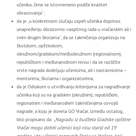
učenika, čime se istovremeno podiže kvalitet
obrazovanja“;
da je „u konkretnom slučaju uspeh učenika doprinos
unapređenju obrazovno-vaspitnog rada u vračarskim ali i
svim drugim školama“, da se takmičenja organizuju na
školskom, opštinskom,
okružnom/gradskom/međuokružnom (regionalnom),
republičkom i međunarodnom nivou i da se različite
vrste nagrada dodeljuju učenicima, ali i nastavnicima –
mentorima, školama i organizatorima;
da je Odlukom o utvrđivanju kriterijuma za nagrađivanje
učenika koji su na gradskim (okružnim), republičkim,
regionalnim i međunarodnim takmičenjima osvojili
nagrade, a koju je donela GO Vračar, između ostalog,
bilo propisano da:
„Nagradu iz budžeta Gradske opštine
Vračar mogu dobiti učenici koji nisu stariji od 19
godina, i to:
učenici osnovnih škola sa Vračara, koji