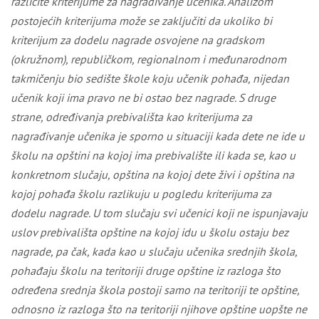
različite kriterijume za nagrađivanje učenika. Analizom
postojećih kriterijuma može se zaključiti da ukoliko bi
kriterijum za dodelu nagrade osvojene na
gradskom
(okružnom), republičkom, regionalnom i međunarodnom
takmičenju bio sedište škole koju učenik pohađa, nijedan
učenik koji ima pravo ne bi ostao bez nagrade. S druge
strane, određivanja prebivališta kao kriterijuma za
nagrađivanje učenika je sporno u situaciji kada dete ne ide u
školu na opštini na kojoj ima prebivalište ili kada se, kao u
konkretnom slučaju, opština na kojoj dete živi i opština na
kojoj pohađa školu razlikuju u pogledu kriterijuma za
dodelu nagrade. U tom slučaju svi učenici koji ne ispunjavaju
uslov prebivališta opštine na kojoj idu u školu ostaju bez
nagrade, pa čak, kada kao u slučaju učenika srednjih škola,
pohađaju školu na teritoriji druge opštine iz razloga što
određena srednja škola postoji samo na teritoriji te opštine,
odnosno iz razloga što na teritoriji njihove opštine uopšte ne