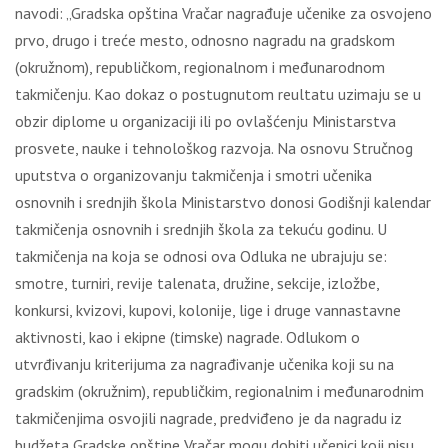
navodi: „Gradska opština Vračar nagrađuje učenike za osvojeno
prvo, drugo i treće mesto, odnosno nagradu na gradskom
(okružnom), republičkom, regionalnom i međunarodnom
takmičenju. Kao dokaz o postugnutom reultatu uzimaju se u
obzir diplome u organizaciji ili po ovlašćenju Ministarstva
prosvete, nauke i tehnološkog razvoja. Na osnovu Stručnog
uputstva o organizovanju takmičenja i smotri učenika
osnovnih i srednjih škola Ministarstvo donosi Godišnji kalendar
takmičenja osnovnih i srednjih škola za tekuću godinu. U
takmičenja na koja se odnosi ova Odluka ne ubrajuju se:
smotre, turniri, revije talenata, družine, sekcije, izložbe,
konkursi, kvizovi, kupovi, kolonije, lige i druge vannastavne
aktivnosti, kao i ekipne (timske) nagrade. Odlukom o
utvrđivanju kriterijuma za nagrađivanje učenika koji su na
gradskim (okružnim), republičkim, regionalnim i međunarodnim
takmičenjima osvojili nagrade, predviđeno je da nagradu iz
budžeta Gradske opštine Vračar mogu dobiti učenici koji nisu