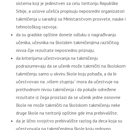
sistema koji je jedinstven za celu teritoriju Republike
Srbije, a uslove učešća propisuju neposredni organizatori
takmičenja u saradnji sa Ministarstvom prosvete, nauke i
tehnološkog razvoja;
da su gradske opštine donele odluku o nagrađivanju
učenika, učesnika na školskim takmičenjima različitog
nivoa čije rezultate neposredno priznaju;
da kriterijuma učestvovanja na takmičenju
podrazumevaju da se učenik može takmičiti na školskom
takmičenju samo u okviru škole koju pohađa, a da bi
učestvovao na „višem stupnju“ mora da učestvuje na
prethodnom nivou takmičenja i da pokaže određene
rezultate iz čega proizlazi da se učenik jedne osnovne
škole ne može takmičiti na školskom takmičenju neke
druge škole na teritoriji opštine gde ima prebivalište;
da je lično svojstvo prebivalište razlog da deca koja su
učestvovala na takmičenjima škole koju redovno