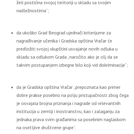
želi postićina svojoj teritoriji u skladu sa svojim
nadležnostima“;
da ukoliko Grad Beograd ujednači kriterijume za
nagrađivanje učenika i Gradska opština Vračar će
predložiti svojoj skupštini usvajanje novih odluka u
skladu sa odlukom Grada „naročito ako je cilj da se
takvim postupanjem izbegne bilo koji vid diskriminacije“;
da je Gradska opština Vračar „prepoznata kao primer
dobre prakse posebno na polju pristupačnosti zbog čega
je osvajala brojna priznanja i nagrade od relevantnih
institucija u zemlji i inostranstvu, kao i zalaganju za
jednaka prava svim građanima sa posebnim naglaskom
na osetljive društvene grupe“.