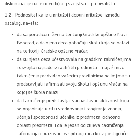
diskriminacije na osnovu ličnog svojstva – prebivališta.
1.2.
Podnositeljka je u pritužbi i dopuni pritužbe, između
ostalog, navela:
da sa porodicom živi na teritoriji Gradske opštine Novi
Beograd, a da njena deca pohađaju školu koja se nalazi
na teritoriji Gradske opštine Vračar;
da su njena deca učestvovala na gradskim takmičenjima
i osvojila nagrade iz različitih predmeta – najviši nivo
takmičenja predviđen važećim pravilnicima na kojima su
predstavljali i afirmisali svoju školu i opštinu Vračar na
kojoj se škola nalazi;
da takmičenje predstavlja „vannastavnu aktivnost koja
se organizuje u cilju vrednovanja i rangiranja znanja,
učenja i sposobnosti učenika iz predmeta, odnosno
oblasti predmeta“ i da je jedan od ciljeva takmičenja
„afirmacija obrazovno-vaspitnog rada kroz postignuće