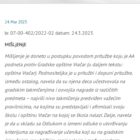
24. Mar 2023.
br. 07-00-402/2022-02 datum: 24.3.2023.
MIŠLjENjE
Mišljenje je doneto u postupku povodom pritužbe koju je AA
podnela protiv Gradske opštine Vračar
(
u daljem tekstu:
opština Vračar).
Podnositeljka je u pritužbi i dopuni pritužbe,
između ostalog, navela da su njena deca učestvovala na
gradskim takmičenjima i osvojila nagrade iz različitih
predmeta – najviši nivo takmičenja predviđen važećim
pravilnicima, na kojima su predstavljali i afirmisali svoju
školu i opštinu Vračar na kojoj se škola nalazi. Dalje, navela
je da u skladu sa Odlukom o izmeni odluke o utvrđivanju
kriterijuma za nagrađivanje učenika koji su na gradskim