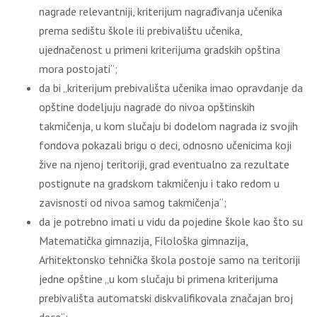
nagrade relevantniji, kriterijum nagrađivanja učenika
prema sedištu škole ili prebivalištu učenika,
ujednačenost u primeni kriterijuma gradskih opština
mora postojati“;
da bi „kriterijum prebivališta učenika imao opravdanje da
opštine dodeljuju nagrade do nivoa opštinskih
takmičenja, u kom slučaju bi dodelom nagrada iz svojih
fondova pokazali brigu o deci, odnosno učenicima koji
žive na njenoj teritoriji, grad eventualno za rezultate
postignute na gradskom takmičenju i tako redom u
zavisnosti od nivoa samog takmičenja“;
da je potrebno imati u vidu da pojedine škole kao što su
Matematička gimnazija, Filološka gimnazija,
Arhitektonsko tehnička škola postoje samo na teritoriji
jedne opštine „u kom slučaju bi primena kriterijuma
prebivališta automatski diskvalifikovala značajan broj