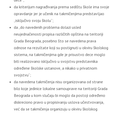
dece“;
da kriterijum nagrađivanja prema sedištu škole ima svoje
opravdanje jer je učenik na takmičenjima predstavljao
„isključivo svoju školu“;
da „do navedenih problema dolazi usled
neujednačenosti propisa različitih opština na teritoriji
Grada Beograda, posebno što se navedena prava
odnose na rezultate koji su postignuti u okviru školskog
sistema, na takmičenjima gde je prisustvo dece moglo
biti realizovano isključivo u svojstvu predstavnika
određene školske ustanove, a nikako u privatnom
svojstvu“;
da navedena takmičenja nisu organizovana od strane
bilo koje jedinice lokalne samouprave na teritoriji Grada
Beograda u kom slučaju bi moglo da postoji određeno
diskreciono pravo u propisivanju uslova učestvovanja,
već da se takmičenja organizuju u okviru školskog