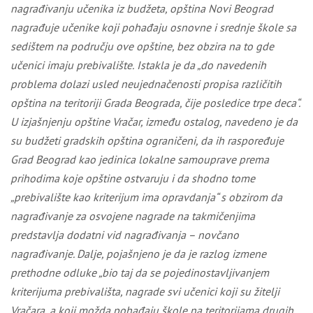
nagrađivanju učenika iz budžeta, opština Novi Beograd
nagrađuje učenike koji pohađaju osnovne i srednje škole sa
sedištem na području ove opštine, bez obzira na to gde
učenici imaju prebivalište.
Istakla je
da „do navedenih
problema dolazi usled neujednačenosti propisa različitih
opština na teritoriji Grada Beograda, čije posledice trpe deca“.
U izjašnjenju opštine Vračar, između ostalog, navedeno je da
su budžeti gradskih opština ograničeni, da ih raspoređuje
Grad Beograd kao jedinica lokalne samouprave prema
prihodima koje opštine ostvaruju i da shodno tome
„prebivalište kao kriterijum ima opravdanja“ s obzirom da
nagrađivanje za osvojene nagrade na takmičenjima
predstavlja dodatni vid nagrađivanja – novčano
nagrađivanje. Dalje, pojašnjeno je da je razlog izmene
prethodne odluke „bio taj da se pojedinostavljivanjem
kriterijuma prebivališta, nagrade svi učenici koji su žitelji
Vračara, a koji možda pohađaju škole na teritorijama drugih