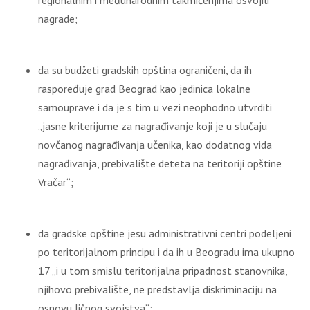
regionalnim i međunarodnim takmičenjima osvojili
nagrade;
da su budžeti gradskih opština ograničeni, da ih
raspoređuje grad Beograd kao jedinica lokalne
samouprave i da je s tim u vezi neophodno utvrditi
„jasne kriterijume za nagrađivanje koji je u slučaju
novčanog nagrađivanja učenika, kao dodatnog vida
nagrađivanja, prebivalište deteta na teritoriji opštine
Vračar“;
da gradske opštine jesu administrativni centri podeljeni
po teritorijalnom principu i da ih u Beogradu ima ukupno
17 „i u tom smislu teritorijalna pripadnost stanovnika,
njihovo prebivalište, ne predstavlja diskriminaciju na
osnovu ličnog svojstva“;