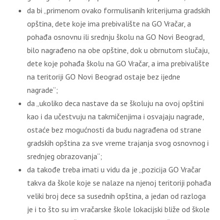
da bi „primenom ovako formulisanih kriterijuma gradskih
opština, dete koje ima prebivalište na GO Vračar, a
pohađa osnovnu ili srednju školu na GO Novi Beograd,
bilo nagrađeno na obe opštine, dok u obrnutom slučaju,
dete koje pohađa školu na GO Vračar, a ima prebivalište
na teritoriji GO Novi Beograd ostaje bez ijedne
nagrade“;
da „ukoliko deca nastave da se školuju na ovoj opštini
kao i da učestvuju na takmičenjima i osvajaju nagrade,
ostaće bez mogućnosti da budu nagrađena od strane
gradskih opština za sve vreme trajanja svog osnovnog i
srednjeg obrazovanja“;
da takođe treba imati u vidu da je „pozicija GO Vračar
takva da škole koje se nalaze na njenoj teritoriji pohađa
veliki broj dece sa susednih opština, a jedan od razloga
je i to što su im vračarske škole lokacijski bliže od škole