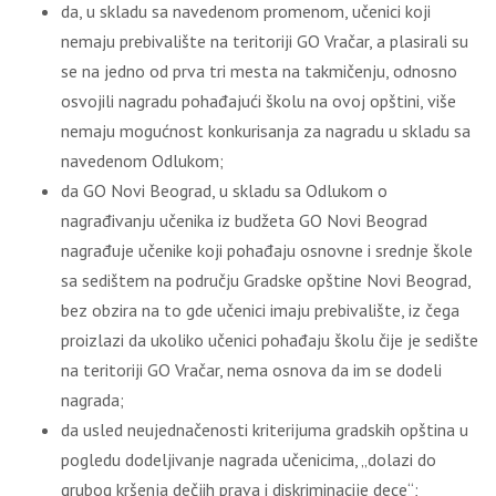
da, u skladu sa navedenom promenom, učenici koji
nemaju prebivalište na teritoriji GO Vračar, a plasirali su
se na jedno od prva tri mesta na takmičenju, odnosno
osvojili nagradu pohađajući školu na ovoj opštini, više
nemaju mogućnost konkurisanja za nagradu u skladu sa
navedenom Odlukom;
da GO Novi Beograd, u skladu sa Odlukom o
nagrađivanju učenika iz budžeta GO Novi Beograd
nagrađuje učenike koji pohađaju osnovne i srednje škole
sa sedištem na području Gradske opštine Novi Beograd,
bez obzira na to gde učenici imaju prebivalište, iz čega
proizlazi da ukoliko učenici pohađaju školu čije je sedište
na teritoriji GO Vračar, nema osnova da im se dodeli
nagrada;
da usled neujednačenosti kriterijuma gradskih opština u
pogledu dodeljivanje nagrada učenicima, „dolazi do
grubog kršenja dečjih prava i diskriminacije dece“;