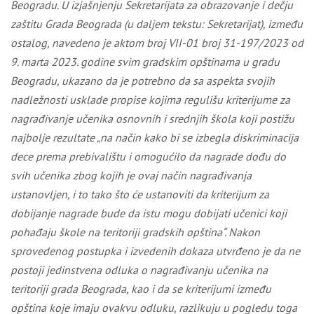
Beogradu. U izjašnjenju Sekretarijata za obrazovanje i dečju
zaštitu Grada Beograda (u daljem tekstu: Sekretarijat), između
ostalog, navedeno je aktom broj VII-01 broj 31-197/2023 od
9. marta 2023. godine svim gradskim opštinama u gradu
Beogradu, ukazano da je potrebno da sa aspekta svojih
nadležnosti usklade propise kojima regulišu kriterijume za
nagrađivanje učenika osnovnih i srednjih škola koji postižu
najbolje rezultate „na način kako bi se izbegla diskriminacija
dece prema prebivalištu i omogućilo da nagrade dođu do
svih učenika zbog kojih je ovaj način nagrađivanja
ustanovljen, i to tako što će ustanoviti da kriterijum za
dobijanje nagrade bude da istu mogu dobijati učenici koji
pohađaju škole na teritoriji gradskih opština“. Nakon
sprovedenog postupka i izvedenih dokaza utvrđeno je da ne
postoji jedinstvena odluka o nagrađivanju učenika na
teritoriji grada Beograda, kao i da se kriterijumi između
opština koje imaju ovakvu odluku, razlikuju u pogledu toga