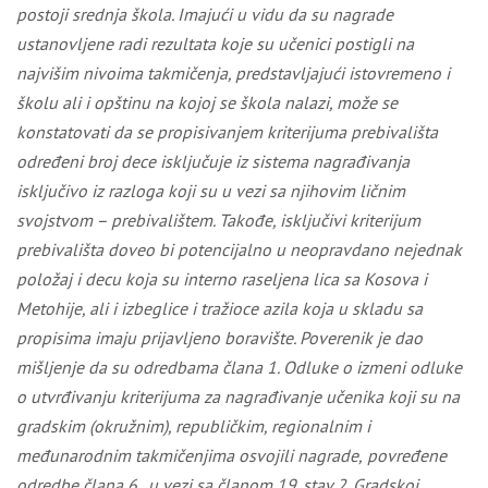
postoji srednja škola. Imajući u vidu da
su nagrade
ustanovljene radi rezultata koje su učenici postigli na
najvišim nivoima takmičenja, predstavljajući istovremeno i
školu ali i opštinu na kojoj se škola nalazi, može se
konstatovati da se propisivanjem kriterijuma prebivališta
određeni broj dece isključuje iz sistema nagrađivanja
isključivo iz razloga koji su u vezi sa njihovim ličnim
svojstvom – prebivalištem. Takođe
,
isključivi kriterijum
prebivališta doveo bi potencijalno u neopravdano nejednak
položaj i decu koja su interno raseljena lica sa Kosova i
Metohije, ali i izbeglice i tražioce azila koja u skladu sa
propisima imaju prijavljeno boravište. Poverenik je dao
mišljenje da su
odredbama člana 1. Odluke o izmeni odluke
o utvrđivanju kriterijuma za nagrađivanje učenika koji su na
gradskim (okružnim), republičkim, regionalnim i
međunarodnim takmičenjima osvojili nagrade,
povređene
odredbe člana 6. u vezi sa članom 19. stav 2. Gradskoj