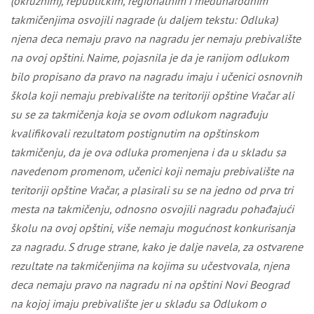
(okružnim), republičkim, regionalnim i međunarodnim
takmičenjima osvojili nagrade (u daljem tekstu: Odluka)
njena deca nemaju pravo na nagradu jer nemaju prebivalište
na ovoj opštini. Naime, pojasnila je da je ranijom odlukom
bilo propisano da pravo na nagradu imaju i učenici osnovnih
škola koji nemaju prebivalište na teritoriji opštine Vračar ali
su se za takmičenja koja se ovom odlukom nagrađuju
kvalifikovali rezultatom postignutim na opštinskom
takmičenju, da je ova odluka promenjena i da u skladu sa
navedenom promenom, učenici koji nemaju prebivalište na
teritoriji opštine Vračar, a plasirali su se na jedno od prva tri
mesta na takmičenju, odnosno osvojili nagradu pohađajući
školu na ovoj opštini, više nemaju mogućnost konkurisanja
za nagradu. S druge strane, kako je dalje navela, za ostvarene
rezultate na takmičenjima na kojima su učestvovala, njena
deca nemaju pravo na nagradu ni na opštini Novi Beograd
na kojoj imaju prebivalište jer u skladu sa Odlukom o