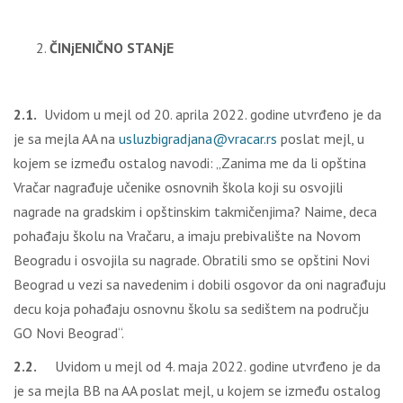
ČINjENIČNO STANjE
2.1.
Uvidom u mejl od 20. aprila 2022. godine utvrđeno je da
je sa mejla AA na
usluzbigradjana@vracar.rs
poslat mejl, u
kojem se između ostalog navodi: „Zanima me da li opština
Vračar nagrađuje učenike osnovnih škola koji su osvojili
nagrade na gradskim i opštinskim takmičenjima? Naime, deca
pohađaju školu na Vračaru, a imaju prebivalište na Novom
Beogradu i osvojila su nagrade. Obratili smo se opštini Novi
Beograd u vezi sa navedenim i dobili osgovor da oni nagrađuju
decu koja pohađaju osnovnu školu sa sedištem na području
GO Novi Beograd“.
2.2.
Uvidom u mejl od 4. maja 2022. godine utvrđeno je da
je sa mejla BB na AA poslat mejl, u kojem se između ostalog