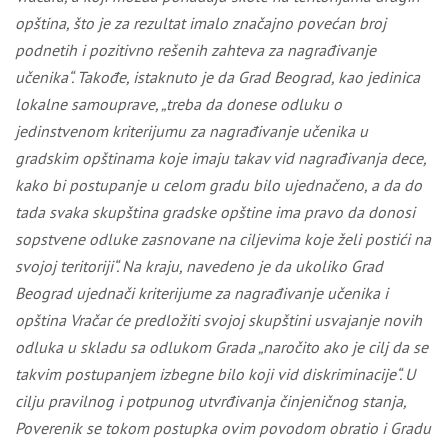
opština, što je za rezultat imalo značajno povećan broj
podnetih i pozitivno rešenih zahteva za nagrađivanje
učenika“. Takođe, istaknuto je da Grad Beograd, kao jedinica
lokalne samouprave, „treba da donese odluku o
jedinstvenom kriterijumu za nagrađivanje učenika u
gradskim opštinama koje imaju takav vid nagrađivanja dece
,
kako bi postupanje u celom gradu bilo ujednačeno, a da do
tada svaka skupština gradske opštine ima pravo da donosi
sopstvene odluke zasnovane na ciljevima koje želi postići na
svojoj teritoriji“. Na kraju, navedeno je da ukoliko Grad
Beograd ujednači kriterijume za nagrađivanje učenika i
opština Vračar će predložiti svojoj skupštini usvajanje novih
odluka u skladu sa odlukom Grada „naročito ako je cilj da se
takvim postupanjem izbegne bilo koji vid diskriminacije“. U
cilju pravilnog i potpunog utvrđivanja činjeničnog stanja,
Poverenik se tokom postupka ovim povodom obratio i Gradu