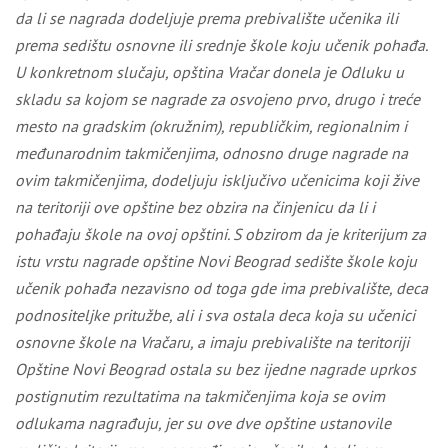
da li se nagrada dodeljuje prema prebivalište učenika ili
prema sedištu osnovne ili srednje škole koju učenik pohađa.
U konkretnom slučaju, opština Vračar donela je Odluku u
skladu sa kojom se nagrade za osvojeno prvo, drugo i treće
mesto na gradskim (okružnim), republičkim, regionalnim i
međunarodnim takmičenjima, odnosno druge nagrade na
ovim takmičenjima, dodeljuju isključivo učenicima koji žive
na teritoriji ove opštine bez obzira na činjenicu da li i
pohađaju škole na ovoj opštini. S obzirom da je kriterijum za
istu vrstu nagrade opštine Novi Beograd sedište škole koju
učenik pohađa nezavisno od toga gde ima prebivalište, deca
podnositeljke pritužbe, ali i sva ostala deca koja su učenici
osnovne škole na Vračaru, a imaju prebivalište na teritoriji
Opštine Novi Beograd ostala su bez ijedne nagrade uprkos
postignutim rezultatima na takmičenjima koja se ovim
odlukama nagrađuju, jer su ove dve opštine ustanovile