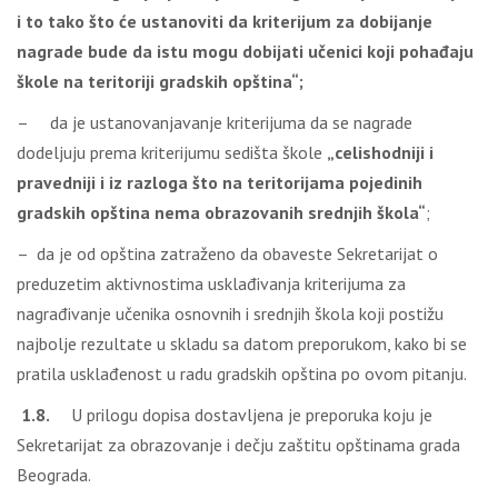
i to tako što će ustanoviti da kriterijum za dobijanje
nagrade bude da istu mogu dobijati učenici koji pohađaju
škole na teritoriji gradskih opština“;
– da je ustanovanjavanje kriterijuma da se nagrade
dodeljuju prema kriterijumu sedišta škole
„celishodniji i
pravedniji i iz razloga što na teritorijama pojedinih
gradskih opština nema obrazovanih srednjih škola“
;
– da je od opština zatraženo da obaveste Sekretarijat o
preduzetim aktivnostima usklađivanja kriterijuma za
nagrađivanje učenika osnovnih i srednjih škola koji postižu
najbolje rezultate u skladu sa datom preporukom, kako bi se
pratila usklađenost u radu gradskih opština po ovom pitanju.
1.8.
U prilogu dopisa dostavljena je preporuka koju je
Sekretarijat za obrazovanje i dečju zaštitu opštinama grada
Beograda.