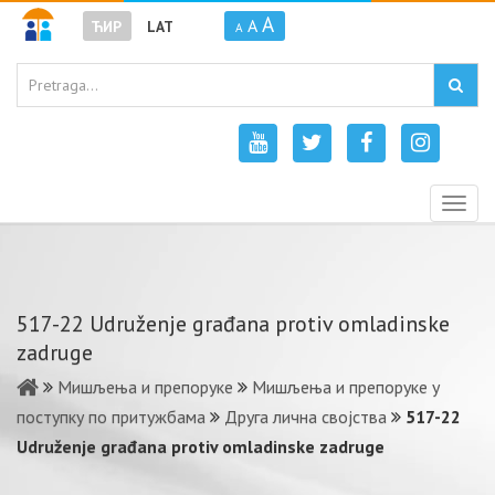
A
A
ЋИР
LAT
A
Togg
navig
517-22 Udruženje građana protiv omladinske
zadruge
Мишљења и препоруке
Мишљења и препоруке у
поступку по притужбама
Друга лична својства
517-22
Udruženje građana protiv omladinske zadruge