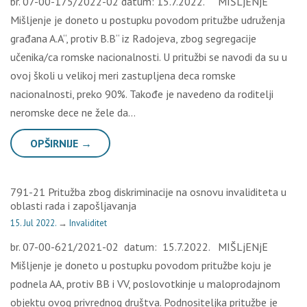
br. 07-00-175/2022-02 datum: 15.7.2022. MIŠLjENjE
Mišljenje je doneto u postupku povodom pritužbe udruženja
građana A.A“, protiv B.B“ iz Radojeva, zbog segregacije
učenika/ca romske nacionalnosti. U pritužbi se navodi da su u
ovoj školi u velikoj meri zastupljena deca romske
nacionalnosti, preko 90%. Takođe je navedeno da roditelji
neromske dece ne žele da…
OPŠIRNIJE →
791-21 Pritužba zbog diskriminacije na osnovu invaliditeta u
oblasti rada i zapošljavanja
15. Jul 2022.
→
Invaliditet
br. 07-00-621/2021-02 datum: 15.7.2022. MIŠLjENjE
Mišljenje je doneto u postupku povodom pritužbe koju je
podnela AA, protiv BB i VV, poslovotkinje u maloprodajnom
objektu ovog privrednog društva. Podnositeljka pritužbe je