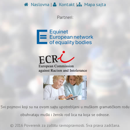
Naslovna
|
Kontakt
|
Mapa sajta
Partneri:
Svi pojmovi koji su na ovom sajtu upotrebljeni u muškom gramatičkom rodu
obuhvataju muški i ženski rod lica na koja se odnose.
© 2016 Poverenik za zaštitu ravnopravnosti. Sva prava zadržana.