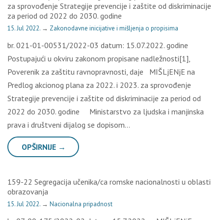
za sprovođenje Strategije prevencije i zaštite od diskriminacije
za period od 2022 do 2030. godine
15. Jul 2022.
→
Zakonodavne inicijative i mišljenja o propisima
br. 021-01-00531/2022-03 datum: 15.07.2022. godine
Postupajući u okviru zakonom propisane nadležnosti[1],
Poverenik za zaštitu ravnopravnosti, daje MIŠLjENjE na
Predlog akcionog plana za 2022. i 2023. za sprovođenje
Strategije prevencije i zaštite od diskriminacije za period od
2022 do 2030. godine Ministarstvo za ljudska i manjinska
prava i društveni dijalog se dopisom…
OPŠIRNIJE →
159-22 Segregacija učenika/ca romske nacionalnosti u oblasti
obrazovanja
15. Jul 2022.
→
Nacionalna pripadnost