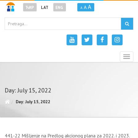
A
A
ЋИР
LAT
ENG
A
Togg
navig
Day: July 15, 2022
Day: July 15, 2022
441-22 Mišljenje na Predlog akcionog plana za 2022. i 2023.