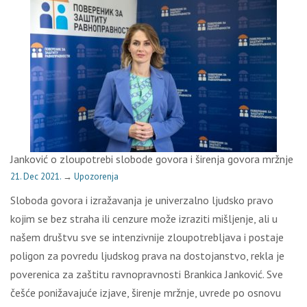
Janković o zloupotrebi slobode govora i širenja govora mržnje
21. Dec 2021.
→
Upozorenja
Sloboda govora i izražavanja je univerzalno ljudsko pravo
kojim se bez straha ili cenzure može izraziti mišljenje, ali u
našem društvu sve se intenzivnije zloupotrebljava i postaje
poligon za povredu ljudskog prava na dostojanstvo, rekla je
poverenica za zaštitu ravnopravnosti Brankica Janković. Sve
češće ponižavajuće izjave, širenje mržnje, uvrede po osnovu