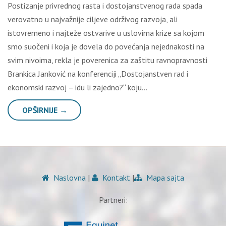
Postizanje privrednog rasta i dostojanstvenog rada spada
verovatno u najvažnije ciljeve održivog razvoja, ali
istovremeno i najteže ostvarive u uslovima krize sa kojom
smo suočeni i koja je dovela do povećanja nejednakosti na
svim nivoima, rekla je poverenica za zaštitu ravnopravnosti
Brankica Janković na konferenciji „Dostojanstven rad i
ekonomski razvoj – idu li zajedno?“ koju…
OPŠIRNIJE →
Naslovna
|
Kontakt
|
Mapa sajta
Partneri: