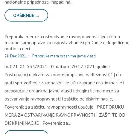
nacionalne pripadnosti, napadi na…
OPŠIRNIJE →
Preporuka mera za ostvarivanje ravnopravnosti jedinicima
lokalne samouprave za uspostavljanje i pružanje usluge ličnog
pratioca deci
21. Dec 2021.
→
Preporuke mera organima javne vlasti
br. 021-01-533/2021-02 datum: 20.12.2021. godine
Postupajući u okviru zakonom propisane nadležnosti[1] da
prati sprovođenje zakona koji se tiču zabrane diskriminacije i
preporučuje organima javne vlasti i drugim licima mere za
ostvarivanje ravnopravnosti i zaštite od diskriminacije,
Poverenik za zaštitu ravnopravnosti upućuje PREPORUKU
MERA ZA OSTVARIVANjE RAVNOPRAVNOSTI I ZAŠTITE OD
DISKRIMINACIJE Poverenik za…