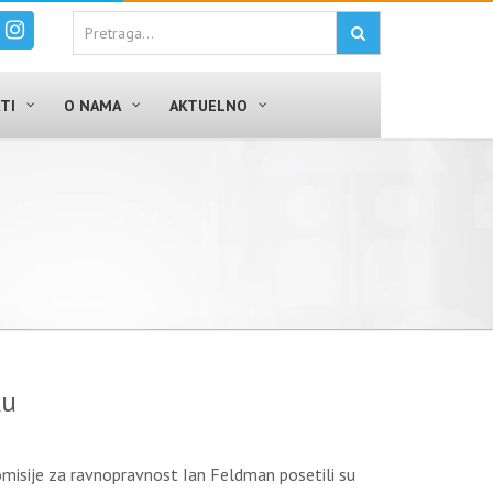
TI
O NAMA
AKTUELNO
ku
omisije za ravnopravnost Ian Feldman posetili su