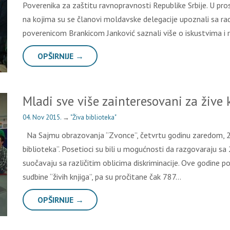
Poverenika za zaštitu ravnopravnosti Republike Srbije. U pr
na kojima su se članovi moldavske delegacije upoznali sa rad
poverenicom Brankicom Janković saznali više o iskustvima i 
OPŠIRNIJE →
Mladi sve više zainteresovani za žive 
04. Nov 2015.
→
"Živa biblioteka"
Na Sajmu obrazovanja “Zvonce”, četvrtu godinu zaredom, 29.
biblioteka”. Posetioci su bili u mogućnosti da razgovaraju sa
suočavaju sa različitim oblicima diskriminacije. Ove godine p
sudbine “živih knjiga”, pa su pročitane čak 787…
OPŠIRNIJE →