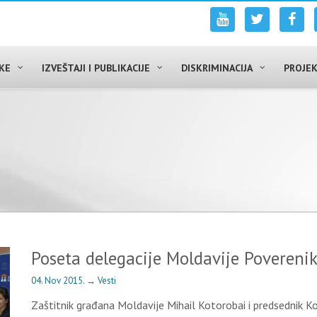
UKE
IZVEŠTAJI I PUBLIKACIJE
DISKRIMINACIJA
PROJEK
5
Poseta delegacije Moldavije Povereni
04. Nov 2015.
→
Vesti
Zaštitnik građana Moldavije Mihail Kotorobai i predsednik K