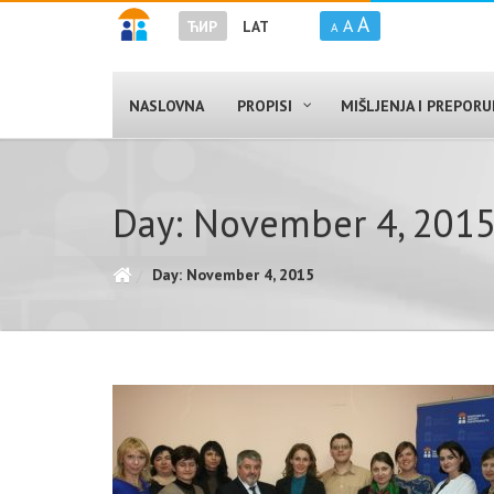
A
A
ЋИР
LAT
A
NASLOVNA
PROPISI
MIŠLJENJA I PREPOR
Day: November 4, 201
Day: November 4, 2015