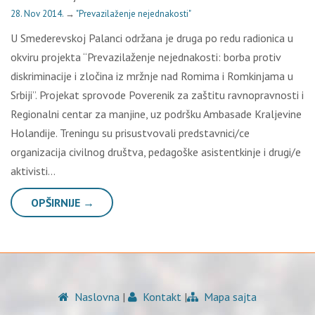
28. Nov 2014.
→
"Prevazilaženje nejednakosti"
U Smederevskoj Palanci održana je druga po redu radionica u
okviru projekta “Prevazilaženje nejednakosti: borba protiv
diskriminacije i zločina iz mržnje nad Romima i Romkinjama u
Srbiji”. Projekat sprovode Poverenik za zaštitu ravnopravnosti i
Regionalni centar za manjine, uz podršku Ambasade Kraljevine
Holandije. Treningu su prisustvovali predstavnici/ce
organizacija civilnog društva, pedagoške asistentkinje i drugi/e
aktivisti…
OPŠIRNIJE →
Naslovna
|
Kontakt
|
Mapa sajta