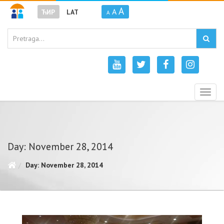
A
A
ЋИР
LAT
A
Togg
navig
Day: November 28, 2014
Day: November 28, 2014