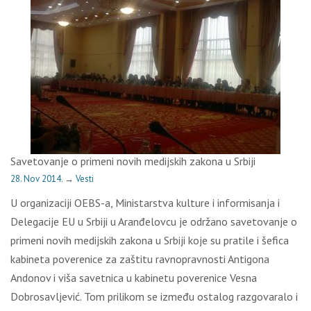
Savetovanje o primeni novih medijskih zakona u Srbiji
28. Nov 2014.
→
Vesti
U organizaciji OEBS-a, Ministarstva kulture i informisanja i
Delegacije EU u Srbiji u Aranđelovcu je održano savetovanje o
primeni novih medijskih zakona u Srbiji koje su pratile i šefica
kabineta poverenice za zaštitu ravnopravnosti Antigona
Andonov i viša savetnica u kabinetu poverenice Vesna
Dobrosavljević. Tom prilikom se između ostalog razgovaralo i