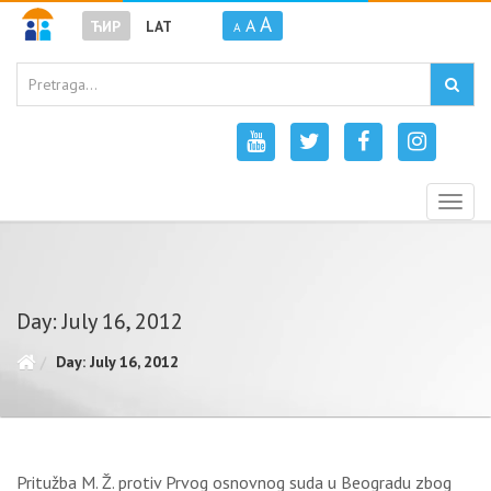
A
A
ЋИР
LAT
A
Togg
navig
Day: July 16, 2012
Day: July 16, 2012
Pritužba M. Ž. protiv Prvog osnovnog suda u Beogradu zbog