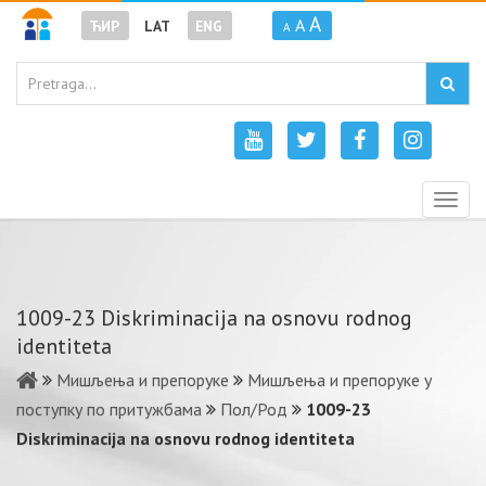
A
A
ЋИР
LAT
ENG
A
Togg
navig
1009-23 Diskriminacija na osnovu rodnog
identiteta
Мишљења и препоруке
Мишљења и препоруке у
поступку по притужбама
Пол/Род
1009-23
Diskriminacija na osnovu rodnog identiteta