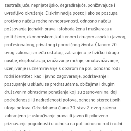
zastrašujuće, neprijateljsko, degradirajuće, ponižavajuće i
uvredljivo okruženje. Diskriminacija postoji ako se postupa
protivno načelu rodne ravnopravnosti, odnosno načelu
poštovanja jednakih prava i sloboda žena i muškaraca u
političkom, ekonomskom, kulturnom i drugom aspektu javnog,
profesionalnog, privatnog i porodičnog života. Članom 20.
ovog zakona, između ostalog, zabranjeno je fizičko i drugo
nasilje, eksploatacija, izražavanje mržnje, omalovažavanje,
ucenjivanje i uznemiravanje s obzirom na pol, odnosno rod i
rodni identitet, kao i javno zagovaranje, podržavanje i
postupanje u skladu sa predrasudama, običajima i drugim
društvenim obrascima ponašanja koji su zasnovani na ideji
podređenosti ili nadređenosti polova, odnosno stereotipnih
uloga polova. Odredabama člana 20. stav 2. ovog zakona
zabranjeno je uskraćivanje prava ili javno ili prikriveno
priznavanje pogodnosti u odnosu na pol, odnosno rod i rodni