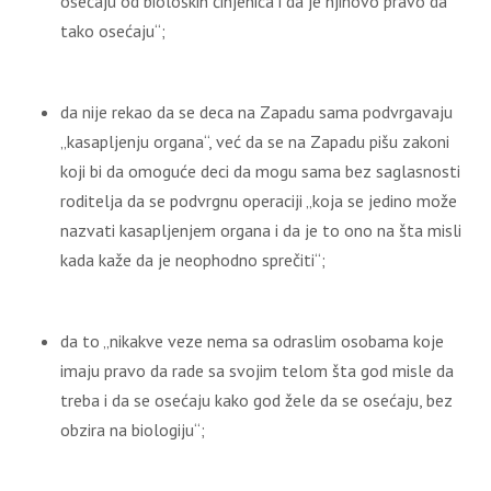
osećaju od bioloških činjenica i da je njihovo pravo da
tako osećaju“;
da nije rekao da se deca na Zapadu sama podvrgavaju
„kasapljenju organa“, već da se na Zapadu pišu zakoni
koji bi da omoguće deci da mogu sama bez saglasnosti
roditelja da se podvrgnu operaciji „koja se jedino može
nazvati kasapljenjem organa i da je to ono na šta misli
kada kaže da je neophodno sprečiti“;
da to „nikakve veze nema sa odraslim osobama koje
imaju pravo da rade sa svojim telom šta god misle da
treba i da se osećaju kako god žele da se osećaju, bez
obzira na biologiju“;