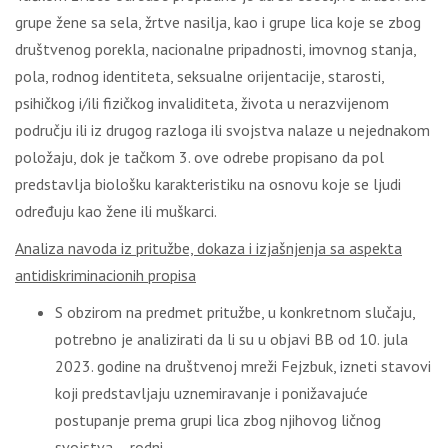
grupe žene sa sela, žrtve nasilja, kao i grupe lica koje se zbog
društvenog porekla, nacionalne pripadnosti, imovnog stanja,
pola, rodnog identiteta, seksualne orijentacije, starosti,
psihičkog i/ili fizičkog invaliditeta, života u nerazvijenom
području ili iz drugog razloga ili svojstva nalaze u nejednakom
položaju, dok je tačkom 3. ove odrebe propisano da pol
predstavlja biološku karakteristiku na osnovu koje se ljudi
određuju kao žene ili muškarci.
Analiza
navoda iz pritužbe, dokaza i izjašnjenja
sa aspekta
antidiskriminacionih propisa
S obzirom na predmet pritužbe, u konkretnom slučaju,
potrebno je analizirati da li su u objavi BB od 10. jula
2023. godine na društvenoj mreži Fejzbuk, izneti stavovi
koji predstavljaju uznemiravanje i ponižavajuće
postupanje prema grupi lica zbog njihovog ličnog
svojstva – rodni