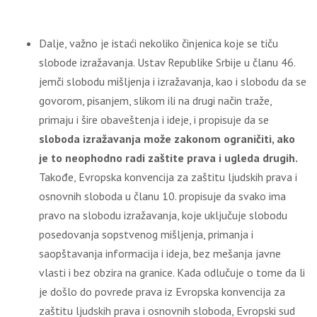
Dalje, važno je istaći nekoliko činjenica koje se tiču
slobode izražavanja. Ustav Republike Srbije u članu 46.
jemči slobodu mišljenja i izražavanja, kao i slobodu da se
govorom, pisanjem, slikom ili na drugi način traže,
primaju i šire obaveštenja i ideje, i propisuje da se
sloboda izražavanja može zakonom ograničiti, ako
je to neophodno radi zaštite prava i ugleda drugih.
Takođe, Evropska konvencija za zaštitu ljudskih prava i
osnovnih sloboda u članu 10. propisuje da svako ima
pravo na slobodu izražavanja, koje uključuje slobodu
posedovanja sopstvenog mišljenja, primanja i
saopštavanja informacija i ideja, bez mešanja javne
vlasti i bez obzira na granice. Kada odlučuje o tome da li
je došlo do povrede prava iz Evropska konvencija za
zaštitu ljudskih prava i osnovnih sloboda, Evropski sud