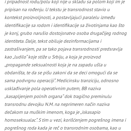
i pripadnost rodu/polu koji nije u skladu sa polom koji im je
pripisan na rođenju. U tekstu je transrodnost stavio u
kontekst proizvoljnosti, a postavljajući paralelu između
identifikacije sa rodom i identifikacije sa životinjama kao što
je konj, grubo narušio dostojsnatvo osoba drugačijeg rodnog
identiteta. Dalje, tekst obiluje dezinformacijama i
zastrašivanjem, pa se tako pojava transrodnosti predsravlja
kao „ludilo“ koje stiže u Srbiju, a koja je proizvod
„propagande seksualnosti koja je na zapadu ušla u
obdaništa, te da se pišu zakoni da se deci omogući da se
sama podvrgnu operaciji“. Medicinsku tranziciju, odnosno
usklađivanje pola operativnim putem, BB naziva
„kasapljenjem polnih organa“ dok tragično preminulu
transrodnu devojku N.M. na neprimeren način naziva
dečakom sa muškim imenom, koga je „iskasapio
homoseksualac“. S tim u vezi, korišćenjem pogrešnog imena i
pogrešnog roda kada je reč o transrodnim osobama, kao u