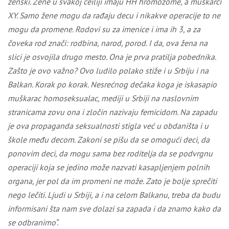
ženski. Žene u svakoj ćeiliji imaju HH hromozome, a muškarci
XY
. Samo žene mogu da rađaju decu i nikakve operacije to ne
mogu da promene. Rodovi su za imenice i ima ih 3, a za
čoveka rod znači: rodbina, narod, porod. I da, ova žena na
slici je osvojila drugo mesto. Ona je prva pratilja pobednika.
Zašto je ovo važno? Ovo ludilo polako stiže i u Srbiju i na
Balkan. Korak po korak. Nesrećnog dečaka koga je iskasapio
muškarac homoseksualac, mediji u Srbiji na naslovnim
stranicama zovu ona i zločin nazivaju femicidom. Na zapadu
je ova propaganda seksualnosti stigla već u obdaništa i u
škole među decom. Zakoni se pišu da se omogući deci, da
ponovim deci, da mogu sama bez roditelja da se podvrgnu
operaciji koja se jedino može nazvati kasapljenjem polnih
organa, jer pol da im promeni ne može. Zato je bolje sprečiti
nego lečiti. Ljudi u Srbiji, a i na celom Balkanu, treba da budu
informisani šta nam sve dolazi sa zapada i da znamo kako da
se odbranimo“.