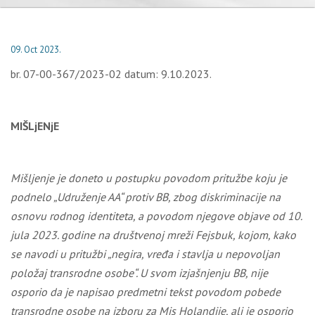
09. Oct 2023.
br. 07-00-367/2023-02 datum: 9.10.2023.
MIŠLjENjE
Mišljenje je doneto u postupku povodom pritužbe koju je
podnelo „Udruženje
AA
“ protiv BB,
zbog diskriminacije na
osnovu rodnog identiteta, a povodom njegove objave od
10.
jula 2023. godine na društvenoj mreži Fejsbuk, kojom, kako
se navodi u pritužbi „negira, vređa i stavlja u nepovoljan
položaj transrodne osobe“. U svom izjašnjenju BB, nije
osporio da je napisao predmetni tekst povodom pobede
transrodne osobe na izboru za Mis Holandije, ali je osporio