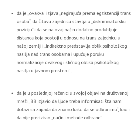
da je „ovakva“ izjava „negirajuća prema egzistenciji trans
osoba“, da čitavu zajednicu stavlja u „diskriminatorsku
poziciju“ i da se na ovaj način dodatno produbljuje
distanca koja postoji u odnosu na trans zajednicu u
našoj zemlji i „indirektno predstavlja oblik psihološkog
nasilja nad trans osobama i upućuje poruku
normalizacije ovakvog i sličnog oblika psihološkog
nasilja u javnom prostoru“;
da je u poslednjoj rečenici u svojoj objavi na društvenoj
mreži „BB izjavio da ljude treba informisati šta nam
dolazi sa zapada da znamo kako da se odbranimo“, kao i
da nije precizirao „način i metode odbrane“.