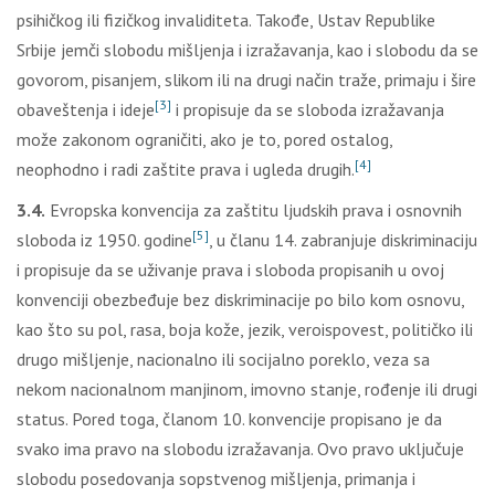
psihičkog ili fizičkog invaliditeta. Takođe, Ustav Republike
Srbije jemči slobodu mišljenja i izražavanja, kao i slobodu da se
govorom, pisanjem, slikom ili na drugi način traže, primaju i šire
[3]
obaveštenja i ideje
i propisuje da se sloboda izražavanja
može zakonom ograničiti, ako je to, pored ostalog,
[4]
neophodno i radi zaštite prava i ugleda drugih.
3.4.
Evropska konvencija za zaštitu ljudskih prava i osnovnih
[5]
sloboda iz 1950. godine
, u članu 14. zabranjuje diskriminaciju
i propisuje da se uživanje prava i sloboda propisanih u ovoj
konvenciji obezbeđuje bez diskriminacije po bilo kom osnovu,
kao što su pol, rasa, boja kože, jezik, veroispovest, političko ili
drugo mišljenje, nacionalno ili socijalno poreklo, veza sa
nekom nacionalnom manjinom, imovno stanje, rođenje ili drugi
status. Pored toga, članom 10. konvencije propisano je da
svako ima pravo na slobodu izražavanja. Ovo pravo uključuje
slobodu posedovanja sopstvenog mišljenja, primanja i