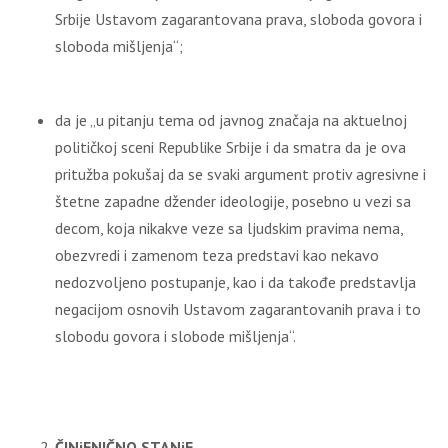
Srbije Ustavom zagarantovana prava, sloboda govora i
sloboda mišljenja“;
da je „u pitanju tema od javnog značaja na aktuelnoj
političkoj sceni Republike Srbije i da smatra da je ova
pritužba pokušaj da se svaki argument protiv agresivne i
štetne zapadne džender ideologije, posebno u vezi sa
decom, koja nikakve veze sa ljudskim pravima nema,
obezvredi i zamenom teza predstavi kao nekavo
nedozvoljeno postupanje, kao i da takođe predstavlja
negacijom osnovih Ustavom zagarantovanih prava i to
slobodu govora i slobode mišljenja“.
ČINjENIČNO STANjE