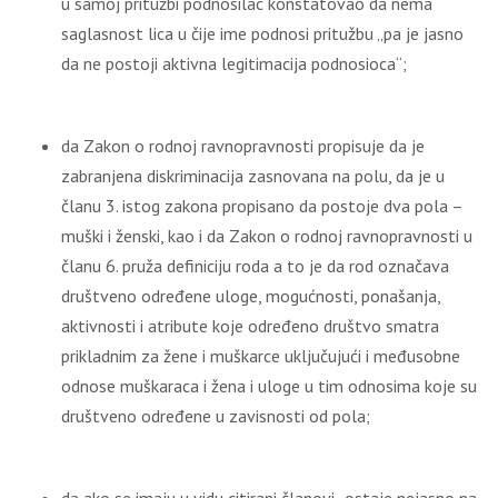
u samoj pritužbi podnosilac konstatovao da nema
saglasnost lica u čije ime podnosi pritužbu „pa je jasno
da ne postoji aktivna legitimacija podnosioca“;
da Zakon o rodnoj ravnopravnosti propisuje da je
zabranjena diskriminacija zasnovana na polu, da je u
članu 3. istog zakona propisano da postoje dva pola –
muški i ženski, kao i da Zakon o rodnoj ravnopravnosti u
članu 6. pruža definiciju roda a to je da rod označava
društveno određene uloge, mogućnosti, ponašanja,
aktivnosti i atribute koje određeno društvo smatra
prikladnim za žene i muškarce uključujući i međusobne
odnose muškaraca i žena i uloge u tim odnosima koje su
društveno određene u zavisnosti od pola;