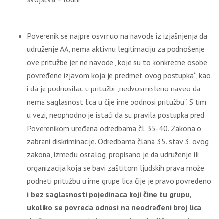
Poverenik se najpre osvrnuo na navode iz izjašnjenja da
udruženje AA, nema aktivnu legitimaciju za podnošenje
ove pritužbe jer ne navode „koje su to konkretne osobe
povređene izjavom koja je predmet ovog postupka“, kao
i da je podnosilac u pritužbi „nedvosmisleno naveo da
nema saglasnost lica u čije ime podnosi pritužbu“. S tim
u vezi, neophodno je istaći da su pravila postupka pred
Poverenikom uređena odredbama čl. 35-40. Zakona o
zabrani diskriminacije. Odredbama člana 35. stav 3. ovog
zakona, između ostalog, propisano je da udruženje ili
organizacija koja se bavi zaštitom ljudskih prava može
podneti pritužbu u ime grupe lica čije je pravo povređeno
i bez saglasnosti pojedinaca koji čine tu grupu,
ukoliko se povreda odnosi na neodređeni broj lica