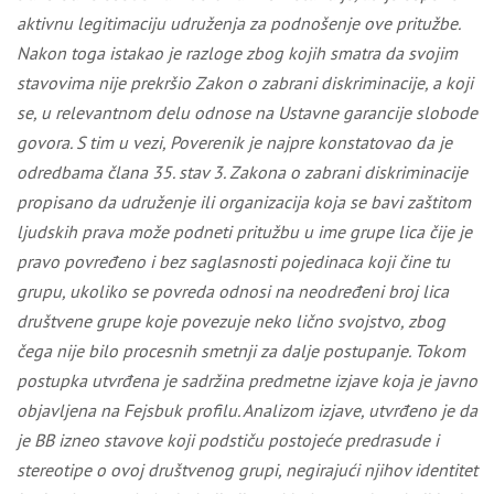
aktivnu legitimaciju
udruženja
za podnošenje ove pritužbe.
Nakon toga istakao je razloge zbog kojih smatra da svojim
stavovima nije prekršio Zakon o zabrani diskriminacije, a koji
se, u relevantnom delu odnose na Ustavne garancije slobode
govora. S tim u vezi, Poverenik je najpre konstatovao da je
odredbama člana 35. stav 3. Zakona o zabrani diskriminacije
propisano da udruženje ili organizacija koja se bavi zaštitom
ljudskih prava može podneti pritužbu u ime grupe lica čije je
pravo povređeno i bez saglasnosti pojedinaca koji čine tu
grupu, ukoliko se povreda odnosi na neodređeni broj lica
društvene grupe koje povezuje neko lično svojstvo, zbog
čega nije bilo procesnih smetnji za dalje postupanje. Tokom
postupka utvrđena je sadržina predmetne izjave koja je javno
objavljena na Fejsbuk profilu. Analizom izjave, utvrđeno je da
je BB izneo stavove koji podstiču postojeće predrasude i
stereotipe o ovoj društvenog grupi, negirajući njihov identitet