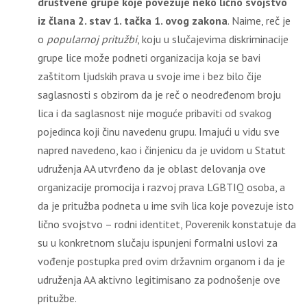
društvene grupe koje povezuje neko lično svojstvo
iz člana 2. stav 1. tačka 1. ovog zakona
. Naime, reč je
o
popularnoj pritužbi
, koju u slučajevima diskriminacije
grupe lice može podneti organizacija koja se bavi
zaštitom ljudskih prava u svoje ime i bez bilo čije
saglasnosti s obzirom da je reč o neodređenom broju
lica i da saglasnost nije moguće pribaviti od svakog
pojedinca koji činu navedenu grupu. Imajući u vidu sve
napred navedeno, kao i činjenicu da je uvidom u Statut
udruženja AA utvrđeno da je oblast delovanja ove
organizacije promocija i razvoj prava LGBTIQ osoba, a
da je pritužba podneta u ime svih lica koje povezuje isto
lično svojstvo – rodni identitet, Poverenik konstatuje da
su u konkretnom slučaju ispunjeni formalni uslovi za
vođenje postupka pred ovim državnim organom i da je
udruženja AA aktivno legitimisano za podnošenje ove
pritužbe.