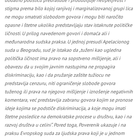
dodatno podstiču predrasude i produbljuje netrpeljivost i
stigma prema bilo kojoj ranjivoj i marginalizovanoj grupi lica
ne mogu smatrati slobodom govora i mogu biti naročito
opasne i štetne ukoliko predstavljaju stav istaknute političke
ličnosti. U prilog navedenom govori i domaća ali i
međunarodna sudska praksa.
U
jednoj presudi Apelacionog
suda u Beogradu, sud je istakao da „tuženi kao ugledna
politička ličnost ima pravo na sopstveno mišljenje, ali i
obavezu da u svojim javnim nastupima ne propagira
diskriminaciju, kao i da pružanje zaštite tužiocu ne
predstavlja cenzuru, niti ograničenje slobode govora
tuženog ili prava na njegovo mišljenje i iznošenje negativnih
komentara, već predstavlja zabranu govora kojim se pronose
ideje kojima se podstiče diskriminacija, a koje mogu imati
štetne posledice na demokratske procese u društvu, kao i na
razvoj društva u celini“. Pored toga, Poverenik ukazuje i na
praksu Evropskog suda za ljudska prava koji je u jednom