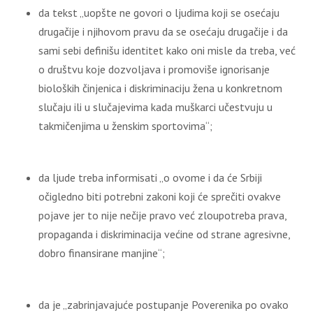
da tekst „uopšte ne govori o ljudima koji se osećaju
drugačije i njihovom pravu da se osećaju drugačije i da
sami sebi definišu identitet kako oni misle da treba, već
o društvu koje dozvoljava i promoviše ignorisanje
bioloških činjenica i diskriminaciju žena u konkretnom
slučaju ili u slučajevima kada muškarci učestvuju u
takmičenjima u ženskim sportovima“;
da ljude treba informisati „o ovome i da će Srbiji
očigledno biti potrebni zakoni koji će sprečiti ovakve
pojave jer to nije nečije pravo već zloupotreba prava,
propaganda i diskriminacija većine od strane agresivne,
dobro finansirane manjine“;
da je „zabrinjavajuće postupanje Poverenika po ovako