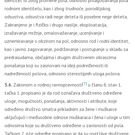
identitet ili zbog promene pola, odnosno prilagođavanja pola
rodnom identitetu, kao i zbog trudnoće, porodiljskog
odsustva, odsustva radi nege deteta ili posebne nege deteta.
Zabranjeno je i fizičko i drugo nasilje, eksploatacija,
izražavanje mržnje, omalovažavanje, ucenjivanje i
uznemiravanje s obzirom na pol, odnosno rod i rodni identitet,
kao i javno zagovaranje, podržavanje i postupanje u skladu sa
predrasudama, običajima i drugim društvenim obrascima
ponašanja koji su zasnovani na ideji podređenosti ili
nadređenosti polova, odnosno stereotipnih uloga polova.
[7]
3.6.
Zakonom o rodnoj ravnopravnosti
u članu 6. stav 1.
tačka 1. propisano je da rod označava društveno određene
uloge, mogućnosti, ponašanja, aktivnosti i atribute, koje
određeno društvo smatra prikladnim za žene i muškarce
uključujući i međusobne odnose muškaraca i žena i uloge u tim
odnosima koje su društveno određene u zavisnosti od pola.
Tačkom 2. iste odredbe propisano je da su osetljive društvene