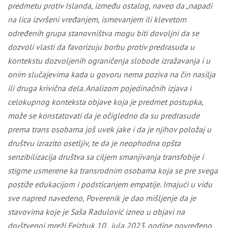
predmetu protiv Islanda, između ostalog, naveo da „napadi
na lica izvršeni vređanjem, ismevanjem ili klevetom
određenih grupa stanovništva mogu biti dovoljni da se
dozvoli vlasti da favorizuju borbu protiv predrasuda u
kontekstu dozvoljenih ograničenja slobode izražavanja i u
onim slučajevima kada u govoru nema poziva na čin nasilja
ili druga krivična dela. Analizom pojedinačnih izjava i
celokupnog konteksta objave koja je predmet postupka,
može se konstatovati da je očigledno da su predrasude
prema trans osobama još uvek jake i da je njihov položaj u
društvu izrazito osetljiv, te da je neophodna opšta
senzibilizacija društva sa ciljem smanjivanja transfobije i
stigme usmerene ka transrodnim osobama koja se pre svega
postiže edukacijom i podsticanjem empatije. Imajući u vidu
sve napred navedeno, Poverenik je dao mišljenje da je
stavovima koje je Saša Radulović izneo u objavi na
društvenoj mreži Fejzbuk 10. jula 2023. godine povređeno