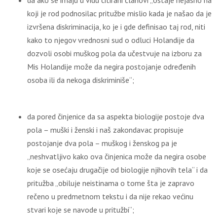
da ako se imaju u vidu citirani članovi „ostaje nejasno na
koji je rod podnosilac pritužbe mislio kada je našao da je
izvršena diskriminacija, ko je i gde definisao taj rod, niti
kako to njegov vrednosni sud o odluci Holandije da
dozvoli osobi muškog pola da učestvuje na izboru za
Mis Holandije može da negira postojanje određenih
osoba ili da nekoga diskriminiše“;
da pored činjenice da sa aspekta biologije postoje dva
pola – muški i ženski i naš zakondavac propisuje
postojanje dva pola – muškog i ženskog pa je
„neshvatljivo kako ova činjenica može da negira osobe
koje se osećaju drugačije od biologije njihovih tela“ i da
pritužba „obiluje neistinama o tome šta je zapravo
rečeno u predmetnom tekstu i da nije rekao većinu
stvari koje se navode u pritužbi“;