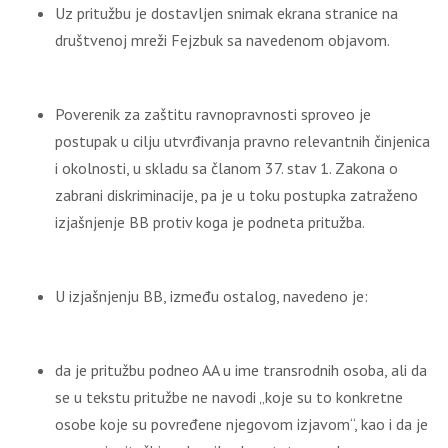
Uz pritužbu je dostavljen snimak ekrana stranice na
društvenoj mreži Fejzbuk sa navedenom objavom.
Poverenik za zaštitu ravnopravnosti sproveo je
postupak u cilju utvrđivanja pravno relevantnih činjenica
i okolnosti, u skladu sa članom 37. stav 1. Zakona o
zabrani diskriminacije, pa je u toku postupka zatraženo
izjašnjenje BB protiv koga je podneta pritužba.
U izjašnjenju BB, između ostalog, navedeno je:
da je pritužbu podneo AA u ime transrodnih osoba, ali da
se u tekstu pritužbe ne navodi „koje su to konkretne
osobe koje su povređene njegovom izjavom“, kao i da je