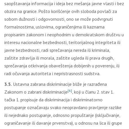
saopštavanja informacija i ideja bez mešanja javne vlasti i bez
obzira na granice. Pošto korišćenje ovih sloboda povlači za
sobom dužnosti i odgovornosti, ono se može podvrgnuti
formalnostima, uslovima, ograničenjima ili kaznama
propisanim zakonom i neophodnim u demokratskom društvu u
interesu nacionalne bezbednosti, teritorijalnog integriteta ili
javne bezbednosti, radi sprečavanja nereda ili kriminala,
zaštite zdravlja ili morala, zaštite ugleda ili prava drugih,
sprečavanja otkrivanja obaveštenja dobijenih u poverenju, ili
radi očuvanja autoriteta i nepristrasnosti sudstva.
3.5.
Ustavna zabrana diskriminacije bliže je razrađena
[6]
Zakonom o zabrani diskriminacije
, koji u članu 2. stav 1.
tačka 1. propisuje da diskriminacija i diskriminatorno
postupanje označavaju svako neopravdano pravljenje razlike
ili nejednako postupanje, odnosno propuštanje (isključivanje,
ograničavanje ili davanje prvenstva), u odnosu na lica ili grupe