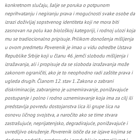
konkretnom slučaju, šalje se poruka o potpunom
neprihvatanju i negiranju prava i mogućnosti svake osobe da
izrazi doživljaj sopstvenog identiteta koji ne mora biti
zasnovan na polu kao biološkoj kategoriji, i rodnoj ulozi koja
mu se tradiocionalno pripisuje. Prilikom
donošenja mišljenja
u ovom predmetu Poverenik je imao u vidu odredbe Ustava
Republike Srbije koji u članu 46. jemči slobodu mišljenja i
izražavanja, ali i propisuje da se sloboda izražavanja može
zakonom ograničiti, ako je to neophodno radi zaštite prava i
ugleda drugih. Članom 12. stav 1. Zakona o zabrani
diskriminacije, zabranjeno je uznemiravanje, ponižavajuće
postupanje i polno i rodno uznemiravanje koja ima za cilj ili
predstavlja povredu dostojanstva lica ili grupe lica na
osnovu ličnog svojstva, a naročito ako se time stvara
zastrašujuće, neprijatenjsko, degradirajuće, ponižavajuće i
uvredljivo okruženje. Poverenik ističe da se izjave kojima se