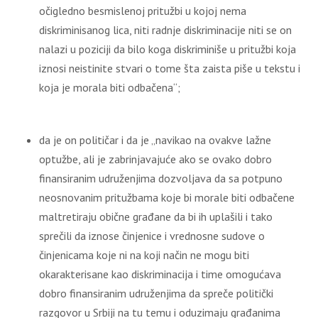
očigledno besmislenoj pritužbi u kojoj nema
diskriminisanog lica, niti radnje diskriminacije niti se on
nalazi u poziciji da bilo koga diskriminiše u pritužbi koja
iznosi neistinite stvari o tome šta zaista piše u tekstu i
koja je morala biti odbačena“;
da je on političar i da je „navikao na ovakve lažne
optužbe, ali je zabrinjavajuće ako se ovako dobro
finansiranim udruženjima dozvoljava da sa potpuno
neosnovanim pritužbama koje bi morale biti odbačene
maltretiraju obične građane da bi ih uplašili i tako
sprečili da iznose činjenice i vrednosne sudove o
činjenicama koje ni na koji način ne mogu biti
okarakterisane kao diskriminacija i time omogućava
dobro finansiranim udruženjima da spreče politički
razgovor u Srbiji na tu temu i oduzimaju građanima