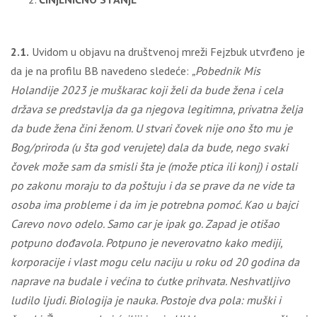
2.1.
Uvidom u objavu na društvenoj mreži Fejzbuk utvrđeno je
da je na profilu BB navedeno sledeće:
„Pobednik Mis
Holandije 2023 je muškarac koji želi da bude žena i cela
država se predstavlja da ga njegova legitimna, privatna želja
da bude žena čini ženom. U stvari čovek nije ono što mu je
Bog/priroda (u šta god verujete) dala da bude, nego svaki
čovek može sam da smisli šta je (može ptica ili konj) i ostali
po zakonu moraju to da poštuju i da se prave da ne vide ta
osoba ima probleme i da im je potrebna pomoć. Kao u bajci
Carevo novo odelo. Samo car je ipak go. Zapad je otišao
potpuno dođavola. Potpuno je neverovatno kako mediji,
korporacije i vlast mogu celu naciju u roku od 20 godina da
naprave na budale i većina to ćutke prihvata. Neshvatljivo
ludilo ljudi. Biologija je nauka. Postoje dva pola: muški i