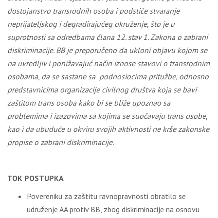
dostojanstvo transrodnih osoba i podstiče stvaranje
neprijateljskog i degradirajućeg okruženje, što je u
suprotnosti sa odredbama člana 12. stav 1. Zakona o zabrani
diskriminacije. BB je preporučeno da ukloni objavu kojom se
na uvredljiv i ponižavajuć način iznose stavovi o transrodnim
osobama, da se sastane sa
podnosiocima pritužbe, odnosno
predstavnicima organizacije civilnog društva koja se bavi
zaštitom trans osoba kako bi se bliže upoznao sa
problemima i izazovima sa kojima se suočavaju trans osobe,
kao i da ubuduće u okviru svojih aktivnosti ne krše zakonske
propise o zabrani diskriminacije.
TOK POSTUPKA
Povereniku za zaštitu ravnopravnosti obratilo se
udruženje AA protiv BB, zbog diskriminacije na osnovu