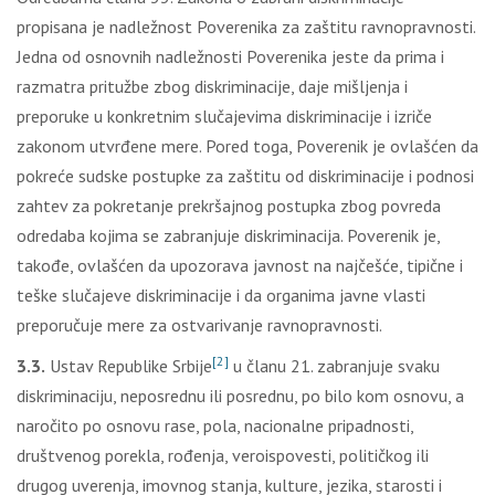
propisana je nadležnost Poverenika za zaštitu ravnopravnosti.
Jedna od osnovnih nadležnosti Poverenika jeste da prima i
razmatra pritužbe zbog diskriminacije, daje mišljenja i
preporuke u konkretnim slučajevima diskriminacije i izriče
zakonom utvrđene mere. Pored toga, Poverenik je ovlašćen da
pokreće sudske postupke za zaštitu od diskriminacije i podnosi
zahtev za pokretanje prekršajnog postupka zbog povreda
odredaba kojima se zabranjuje diskriminacija. Poverenik je,
takođe, ovlašćen da upozorava javnost na najčešće, tipične i
teške slučajeve diskriminacije i da organima javne vlasti
preporučuje mere za ostvarivanje ravnopravnosti.
[2]
3.3.
Ustav Republike Srbije
u članu 21. zabranjuje svaku
diskriminaciju, neposrednu ili posrednu, po bilo kom osnovu, a
naročito po osnovu rase, pola, nacionalne pripadnosti,
društvenog porekla, rođenja, veroispovesti, političkog ili
drugog uverenja, imovnog stanja, kulture, jezika, starosti i