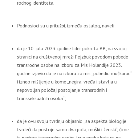
rodnog identiteta.
Podnosioci su u pritužbi, između ostalog, naveli:
da je 10. jula 2023. godine lider pokreta BB, na svojoj
stranici na društvenoj mreži Fejzbuk povodom pobede
transrodne osobe na izboru za Mis Holandije 2023.
godine izjavio da je na izboru za mis „pobedio muškarac“
i izneo mišljenje u kome „negira, vređa i stavlja u
nepovoljan položaj postojanje transrodnih i
transseksualnih osoba“;
da je ovu svoju tvrdnju objasnio „sa aspekta biologije
tvrdeći da postoje samo dva pola, muški i ženski“, čime
je negirao transrodne osobe i sve osobe koje se ne