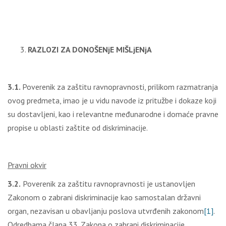
RAZLOZI ZA DONOŠENjE MIŠLjENjA
3.1.
Poverenik za zaštitu ravnopravnosti, prilikom razmatranja
ovog predmeta, imao je u vidu navode iz pritužbe i dokaze koji
su dostavljeni, kao i relevantne međunarodne i domaće pravne
propise u oblasti zaštite od diskriminacije.
Pravni okvir
3.2.
Poverenik za zaštitu ravnopravnosti je ustanovljen
Zakonom o zabrani diskriminacije kao samostalan državni
organ, nezavisan u obavljanju poslova utvrđenih zakonom
[1]
.
Odredbama člana 33. Zakona o zabrani diskriminacije