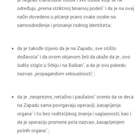
određuju „prema striktnoj binarnoj podeli“ i da je na ovaj
način dovedeno u pitanje pravo svake osobe na
samoodređenje i priznanje rodnog identiteta;
da je takođe izjavio da je na Zapadu „sve otišlo
dođavola“ i da ovom objavom želi da ukaže da je „ovo
ludilo stiglo u Srbiju i na Balkan“, a da je ovu pobedu
nazvao „propagandom seksualnosti“;
da je „neoprezno, netačno i paušalno“ ocenio da se deca
na Zapadu sama povrgavaju operaciji „kasapljenja
organa“ i to bez roditeljskog znanja i saglasnosti, kao i
da je operaciju promene pola nazvao „kasapljenjem
polnih organa“;