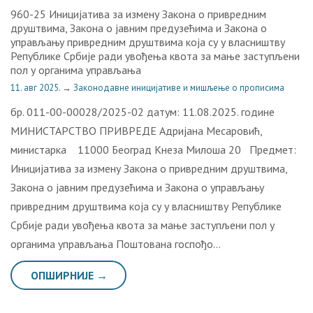
960-25 Иницијатива за измену Закона о привредним
друштвима, Закона о јавним предузећима и Закона о
управљању привредним друштвима која су у власништву
Републике Србије ради увођења квота за мање заступљени
пол у органима управљања
11. авг 2025.
→
Законодавне иницијативе и мишљење о прописима
бр. 011-00-00028/2025-02 датум: 11.08.2025. године
МИНИСТАРСТВО ПРИВРЕДЕ Адријана Месаровић,
министарка 11000 Београд Кнеза Милоша 20 Предмет:
Иницијатива за измену Закона о привредним друштвима,
Закона о јавним предузећима и Закона о управљању
привредним друштвима која су у власништву Републике
Србије ради увођења квота за мање заступљени пол у
органима управљања Поштована госпођо…
ОПШИРНИЈЕ →