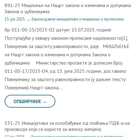
891-25 Мишљење на Нацрт закона о изменама и допунама
Закона о уџбеницима
15. јул 2025.
→
Законодавне иницијативе и мишљење о прописима
бр. 011-00-25/2025-02 датум: 15.07.2025. године
Поступајући у оквиру законом прописане надлежности[1],
Повереник за заштиту равноправности, даје МИШЉЕЊЕ
на Нацрт закона о изменама и допунама Закона о
уџбеницима Министарство просвете је дописом број
011-00-17/2025-04, од 15. јула 2025. године, доставило
Поверенику за заштиту равноправности (у даљем тексту:
Повереник) Нацрт закона…
ОПШИРНИЈЕ →
531-25 Иницијатива за ослобађање од плаћања ПДВ-а на
производе који се користе за женску хигијену
17. јун 2025.
→
Законодавне иницијативе и мишљење о прописима