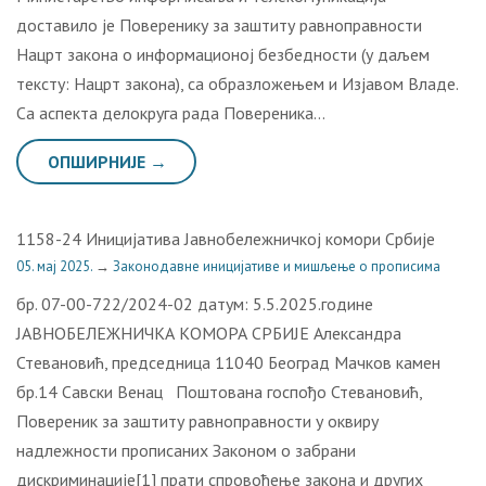
доставило је Поверенику за заштиту равноправности
Нацрт закона о информационој безбедности (у даљем
тексту: Нацрт закона), са образложењем и Изјавом Владе.
Са аспекта делокруга рада Повереника…
ОПШИРНИЈЕ →
1158-24 Иницијатива Јавнобележничкој комори Србије
05. мај 2025.
→
Законодавне иницијативе и мишљење о прописима
бр. 07-00-722/2024-02 датум: 5.5.2025.године
ЈАВНОБЕЛЕЖНИЧКА КОМОРА СРБИЈЕ Александра
Стевановић, председница 11040 Београд Мачков камен
бр.14 Савски Венац Поштована госпођо Стевановић,
Повереник за заштиту равноправности у оквиру
надлежности прописаних Законом о забрани
дискриминације[1] прати спровођење закона и других