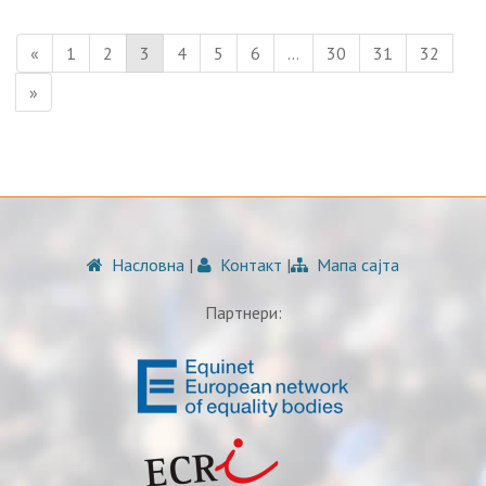
«
1
2
3
4
5
6
…
30
31
32
»
Насловна
|
Контакт
|
Мапа сајта
Партнери: