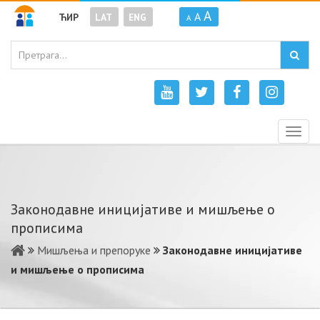
A
A
ЋИР
LAT
ENG
A
Togg
navig
Законодавне иницијативе и мишљење о
прописима
Мишљења и препоруке
Законодавне иницијативе
и мишљење о прописима