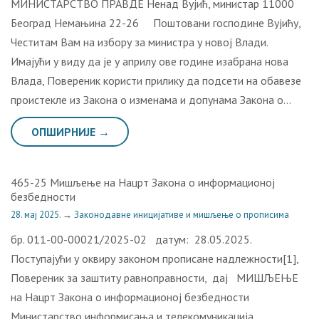
МИНИСТАРСТВО ПРАВДЕ Ненад Вујић, министар 11000
Београд Немањина 22-26 Поштовани господине Вујићу,
Честитам Вам на избору за министра у новој Влади.
Имајући у виду да је у априлу ове године изабрана нова
Влада, Повереник користи прилику да подсети на обавезе
проистекле из Закона о изменама и допунама Закона о…
ОПШИРНИЈЕ →
465-25 Мишљење на Нацрт Закона о информационој
безбедности
28. мај 2025.
→
Законодавне иницијативе и мишљење о прописима
бр. 011-00-00021/2025-02 датум: 28.05.2025.
Поступајући у оквиру законом прописане надлежности[1],
Повереник за заштиту равноправности, дај МИШЉЕЊЕ
на Нацрт Закона о информационој безбедности
Министарство информисања и телекомуникација