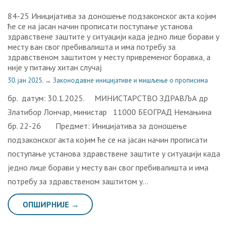
84-25 Иницијатива за доношење подзаконског акта којим
ће се на јасан начин прописати поступање установа
здравствене заштите у ситуацији када једно лице борави у
месту ван свог пребивалишта и има потребу за
здравственом заштитом у месту привременог боравка, а
није у питању хитан случај
30. јан 2025.
→
Законодавне иницијативе и мишљење о прописима
бр. датум: 30.1.2025. МИНИСТАРСТВО ЗДРАВЉА др
Златибор Лончар, министар 11000 БЕОГРАД Немањина
бр. 22-26 Предмет: Иницијатива за доношење
подзаконског акта којим ће се на јасан начин прописати
поступање установа здравствене заштите у ситуацији када
једно лице борави у месту ван свог пребивалишта и има
потребу за здравственом заштитом у…
ОПШИРНИЈЕ →