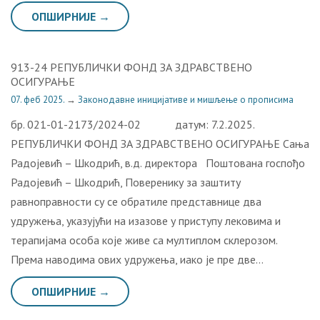
ОПШИРНИЈЕ →
913-24 РЕПУБЛИЧКИ ФОНД ЗА ЗДРАВСТВЕНО
ОСИГУРАЊЕ
07. феб 2025.
→
Законодавне иницијативе и мишљење о прописима
бр. 021-01-2173/2024-02 датум: 7.2.2025.
РЕПУБЛИЧКИ ФОНД ЗА ЗДРАВСТВЕНО ОСИГУРАЊЕ Сања
Радојевић – Шкодрић, в.д. директора Поштована госпођо
Радојевић – Шкодрић, Поверенику за заштиту
равноправности су се обратиле представнице два
удружења, указујући на изазове у приступу лековима и
терапијама особа које живе са мултиплом склерозом.
Према наводима ових удружења, иако је пре две…
ОПШИРНИЈЕ →