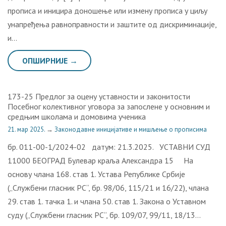
прописа и иницира доношење или измену прописа у циљу
унапређења равноправности и заштите од дискриминације,
и…
ОПШИРНИЈЕ →
173-25 Предлог за оцену уставности и законитости
Посебног колективног уговора за запослене у основним и
средњим школама и домовима ученика
21. мар 2025.
→
Законодавне иницијативе и мишљење о прописима
бр. 011-00-1/2024-02 датум: 21.3.2025. УСТАВНИ СУД
11000 БЕОГРАД Булевар краља Александра 15 На
основу члана 168. став 1. Устава Републике Србије
(„Службени гласник РС“, бр. 98/06, 115/21 и 16/22), члана
29. став 1. тачка 1. и члана 50. став 1. Закона о Уставном
суду („Службени гласник РС“, бр. 109/07, 99/11, 18/13…