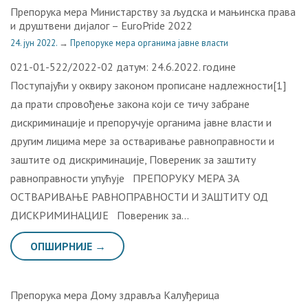
Препорука мера Министарству за људска и мањинска права
и друштвени дијалог – ЕuroPride 2022
24. јун 2022.
→
Препоруке мера органима јавне власти
021-01-522/2022-02 датум: 24.6.2022. године
Поступајући у оквиру законом прописане надлежности[1]
да прати спровођење закона који се тичу забране
дискриминације и препоручује органима јавне власти и
другим лицима мере за остваривање равноправности и
заштите од дискриминације, Повереник за заштиту
равноправности упућује ПРЕПОРУКУ МЕРА ЗА
ОСТВАРИВАЊЕ РАВНОПРАВНОСТИ И ЗАШТИТУ ОД
ДИСКРИМИНАЦИЈЕ Повереник за…
ОПШИРНИЈЕ →
Препорука мера Дому здравља Калуђерица