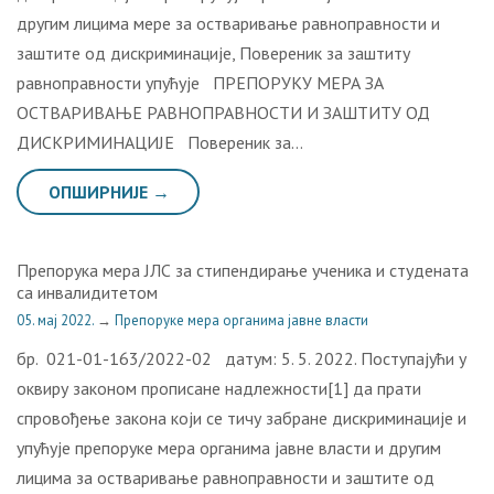
другим лицима мере за остваривање равноправности и
заштите од дискриминације, Повереник за заштиту
равноправности упућује ПРЕПОРУКУ МЕРА ЗА
ОСТВАРИВАЊЕ РАВНОПРАВНОСТИ И ЗАШТИТУ ОД
ДИСКРИМИНАЦИЈЕ Повереник за…
ОПШИРНИЈЕ →
Препорука мера ЈЛС за стипендирање ученика и студената
са инвалидитетом
05. мај 2022.
→
Препоруке мера органима јавне власти
бр. 021-01-163/2022-02 датум: 5. 5. 2022. Поступајући у
оквиру законом прописане надлежности[1] да прати
спровођење закона који се тичу забране дискриминације и
упућује препоруке мера органима јавне власти и другим
лицима за остваривање равноправности и заштите од