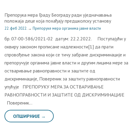
Препорука мера Граду Београду ради уједначавања
положаја деце која похађају предшколску установу
22. феб 2022.
→
Препоруке мера органима јавне власти
бр. 07-00-586/2021-02 датум: 22.2.2022. Поступајући у
оквиру законом прописане надлежности[1] да прати
спровођење закона који се тичу забране дискриминације и
препоручује органима јавне власти и другим лицима мере за
остваривање равноправности и заштите од
дискриминације, Повереник за заштиту равноправности
упућује ПРЕПОРУКУ МЕРА ЗА ОСТВАРИВАЊЕ
РАВНОПРАВНОСТИ И ЗАШТИТЕ ОД ДИСКРИМИНАЦИЈЕ
Повереник…
ОПШИРНИЈЕ →