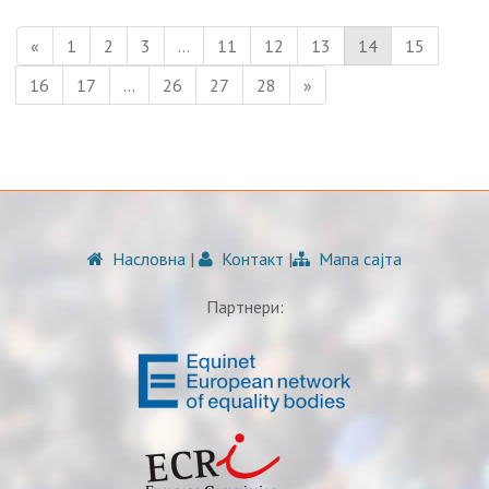
«
1
2
3
…
11
12
13
14
15
16
17
…
26
27
28
»
Насловна
|
Контакт
|
Мапа сајта
Партнери: