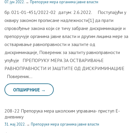
07. јун 2022.
→
Препоруке мера органима јавне власти
бр. 021-01-451/2022-02 датум: 2.6.2022. Поступајући у
оквиру законом прописане надлежности[1] да прати
спровођење закона који се тичу забране дискриминације и
препоручује органима јавне власти и другим лицима мере за
остваривање равноправности и заштите од
дискриминације, Повереник за заштиту равноправности
упућује ПРЕПОРУКУ МЕРА ЗА ОСТВАРИВАЊЕ
РАВНОПРАВНОСТИ И ЗАШТИТЕ ОД ДИСКРИМИНАЦИЈЕ
Повереник…
ОПШИРНИЈЕ →
208-22 Препорука мера школским управама- приступ Е-
дневнику
31. мај 2022.
→
Препоруке мера органима јавне власти