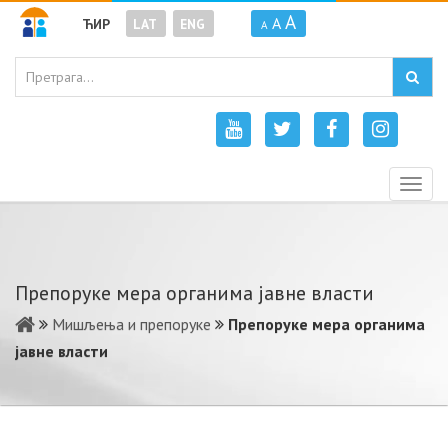
A
A
ЋИР
LAT
ENG
A
Togg
navig
Препоруке мера органима јавне власти
Мишљења и препоруке
Препоруке мера органима
јавне власти