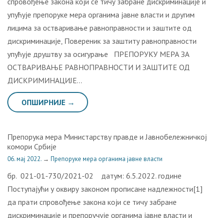
спровођење закона који се тичу забране дискриминације и
упућује препоруке мера органима јавне власти и другим
лицима за остваривање равноправности и заштите од
дискриминације, Повереник за заштиту равноправности
упућује друштву за осигурање ПРЕПОРУКУ МЕРА ЗА
ОСТВАРИВАЊЕ РАВНОПРАВНОСТИ И ЗАШТИТЕ ОД
ДИСКРИМИНАЦИЈЕ…
ОПШИРНИЈЕ →
Препорука мера Министарству правде и Јавнобележничкој
комори Србије
06. мај 2022.
→
Препоруке мера органима јавне власти
бр. 021-01-730/2021-02 датум: 6.5.2022. године
Поступајући у оквиру законом прописане надлежности[1]
да прати спровођење закона који се тичу забране
дискриминације и препоручује органима јавне власти и