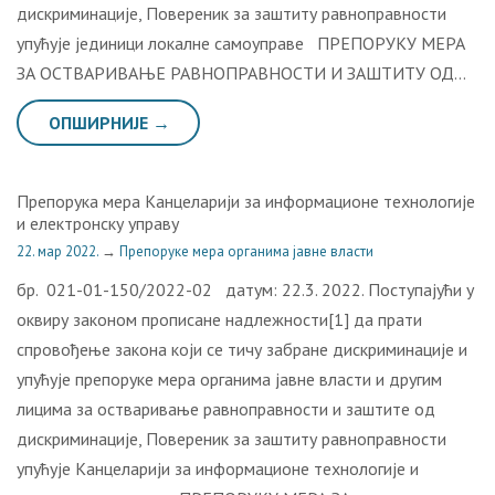
дискриминације, Повереник за заштиту равноправности
упућује јединици локалне самоуправе ПРЕПОРУКУ МЕРА
ЗА ОСТВАРИВАЊЕ РАВНОПРАВНОСТИ И ЗАШТИТУ ОД…
ОПШИРНИЈЕ →
Препорука мера Канцеларији за информационе технологије
и електронску управу
22. мар 2022.
→
Препоруке мера органима јавне власти
бр. 021-01-150/2022-02 датум: 22.3. 2022. Поступајући у
оквиру законом прописане надлежности[1] да прати
спровођење закона који се тичу забране дискриминације и
упућује препоруке мера органима јавне власти и другим
лицима за остваривање равноправности и заштите од
дискриминације, Повереник за заштиту равноправности
упућује Канцеларији за информационе технологије и