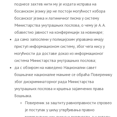
поднесе захтев нити му је издата исправа на
босанском језику јер не постоји могућност избора
босанског језика и латиничног писма у систему
Министарства унутрашњих послова, о чему је А. А.
обавестио јавност на конференцији за новинаре;
да само запослени у полицијским управама имају
приступ информационом систему, због чега нису у
могућности да доставе доказ из информационог
система Министарства унутрашњих послова;
да с обзиром на наведено Национални савет
бошњачке националне мањине се обраћа Поверенику
због дискриминаторног рада Министарства
унутрашњих послова и кршења зајамчених права
Бошњака.
Повереник за заштиту равноправности спровео
је поступак у циљу утврђивања правно
релевантних чињеница и околности, a у складу