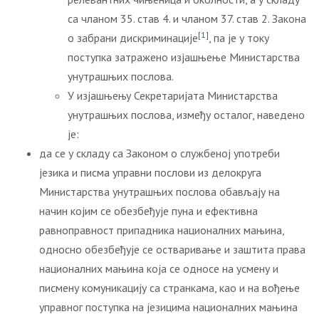
са чланом 35. став 4. и чланом 37. став 2. Закона
[1]
о забрани дискриминације
, па је у току
поступка затражено изјашњење Министарства
унутрашњих послова.
У изјашњењу Секретаријата Министарства
унутрашњих послова, између осталог, наведено
је:
да се у складу са Законом о службеној употреби
језика и писма управни послови из делокруга
Министарства унутрашњих послова обављају на
начин којим се обезбеђује пуна и ефективна
равноправност припадника националних мањина,
односно обезбеђује се остваривање и заштита права
националних мањина која се односе на усмену и
писмену комуникацију са странкама, као и на вођење
управног поступка на језицима националних мањина