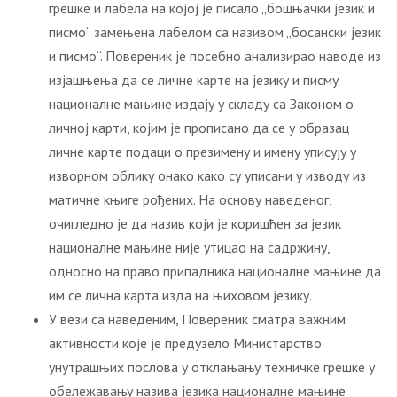
грешке и лабела на којој је писало „бошњачки језик и
писмо“ замењена лабелом са називом „босански језик
и писмо“. Повереник је посебно анализирао наводе из
изјашњења да се личне карте на језику и писму
националне мањине издају у складу са Законом о
личној карти, којим је прописано да се у образац
личне карте подаци о презимену и имену уписују у
изворном облику онако како су уписани у изводу из
матичне књиге рођених. На основу наведеног,
очигледно је да назив који је коришћен за језик
националне мањине није утицао на садржину,
односно на право припадника националне мањине да
им се лична карта изда на њиховом језику.
У вези са наведеним, Повереник сматра важним
активности које је предузело Министарство
унутрашњих послова у отклањању техничке грешке у
обележавању назива језика националне мањине