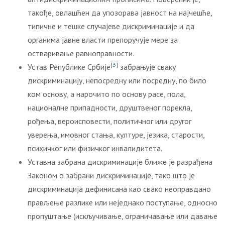
такође, овлашћен да упозорава јавност на најчешће,
типичне и тешке случајеве дискриминације и да
органима јавне власти препоручује мере за
остваривање равноправности.
[3]
Устав Републике Србије
забрањује сваку
дискриминацију, непосредну или посредну, по било
ком основу, а нарочито по основу расе, пола,
националне припадности, друштвеног порекла,
рођења, вероисповести, политичног или другог
уверења, имовног стања, културе, језика, старости,
психичког или физичког инвалидитета.
Уставна забрана дискриминације ближе је разрађена
Законом о забрани дискриминације, тако што је
дискриминација дефинисана као свако неоправдано
прављење разлике или неједнако поступање, односно
пропуштање (искључивање, ограничавање или давање