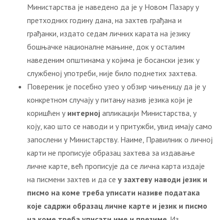
Министарства је наведено да је у Новом Пазару у
претходних годину дана, на захтев грађана и
грађанки, издато седам личних карата на језику
бошњачке националне мањине, док у осталим
наведеним општинама у којима је босански језик у
службеној употреби, није било поднетих захтева.
Повереник је посебно узео у обзир чињеницу да је у
конкретном случају у питању назив језика који је
коришћен у
интерној
апликацији Министарства, у
коју, као што се наводи и у притужби, увид имају само
запослени у Министарству. Наиме, Правилник о личној
карти не прописује образац захтева за издавање
личне карте, већ прописује да се лична карта издаје
на писмени захтев и да се
у захтеву наводи језик и
писмо на коме треба уписати називе података
које садржи образац личне карте и језик и писмо
на коме треба уписати име и презиме
. Из