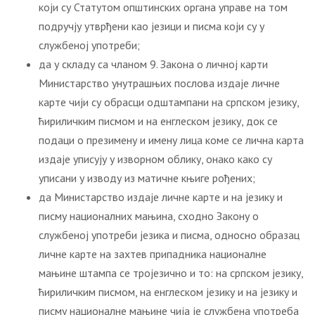
који су Статутом општинских органа управе на том
подручју утврђени као језици и писма који су у
службеној употреби;
да у складу са чланом 9. Закона о личној карти
Министарство унутрашњих послова издаје личне
карте чији су обрасци одштампани на српском језику,
ћириличким писмом и на енглеском језику, док се
подаци о презимену и имену лица коме се лична карта
издаје уписују у изворном облику, онако како су
уписани у изводу из матичне књиге рођених;
да Министарство издаје личне карте и на језику и
писму националних мањина, сходно Закону о
службеној употреби језика и писма, односно образац
личне карте на захтев припадника националне
мањине штампа се тројезично и то: на српском језику,
ћириличким писмом, на енглеском језику и на језику и
писму националне мањине чија је службена употреба