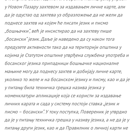
у Новом Пазару захтевом за издавањем личне карте, али
да је одустао од захтева уз образложење да не жели да
поднесе захтев на којем ће писати језик и писмо
„бошњачки“, већ је инсистирао да на захтеву пише
„босански“ језик. Даље је наведено да су након тога
предузете активности тако да на територији општина у
којима је Статутом општине утврђена службена употреба и
босанског језика припадници бошњачке националне
мањине могу да поднесу захтев и добијају личне карте,
уколико то желе и на босанском језику и писму, као и да је
у питању била техничка грешка назива језика у
номенклатури апликације која се користи за издавање
личних карата и сада у систему постоји ставка „језик и
писмо – босански“. У току поступка, Повереник је утврдио
да је у питању техничка грешка у називу језика, а не да је у
питању други језик, као и да
Правилник о личној карти
не