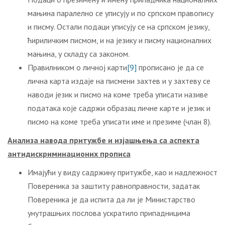
мањина паралелно се уписују и по српском правопису
и писму. Остали подаци уписују се на српском језику,
ћириличким писмом, и на језику и писму националних
мањина, у складу са законом.
Правилником о личној карти
[9]
прописано је да се
лична карта издаје на писмени захтев и у захтеву се
наводи језик и писмо на коме треба уписати називе
података које садржи образац личне карте и језик и
писмо на коме треба уписати име и презиме (члан 8).
Анализа навода притужбе и изјашњења са аспекта
антидискриминационих прописа
Имајући у виду садржину притужбе, као и надлежност
Повереника за заштиту равноправности, задатак
Повереника је да испита да ли је Министарство
унутрашњих послова ускратило припадницима