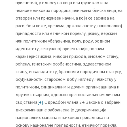
првенства), у односу на лица или групе као и на
чланове њихових породица, или њима блиска лица, на
отворен или прикривен начин, а који се заснива на
раси, боји коже, прецима, држављанству, националној
припадности или етничком пореклу, језику, верским
или политичким убеђењима, полу, роду, родном
идентитету, сексуалној оријентацији, полним
карактеристикама, нивоом прихода, имовном стању,
рођењу, генетским особеностима, здравственом
стању, инвалидитету, брачном и породичном статусу,
осуђиваности, старосном добу, изгледу, чланству у
политичким, синдикалним и другим организацијама и
другим стварним, односно претпостављеним личним
својствима
[4]
. Одредбом члана 24. Закона о забрани
дискриминације забрањена је дискриминација
националних мањина и њихових припадника на
основу националне припадности, етничког порекла,