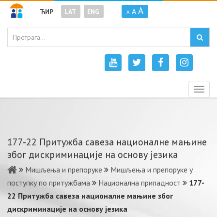
A
A
ЋИР
LAT
ENG
A
Togg
navig
177-22 Притужба савеза националне мањине
због дискриминације на основу језика
Мишљења и препоруке
Мишљења и препоруке у
поступку по притужбама
Национална припадност
177-
22 Притужба савеза националне мањине због
дискриминације на основу језика