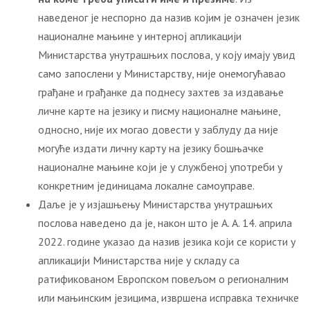
наведеног је неспорно да назив којим је означен језик
националне мањине у интерној апликацији
Министарства унутрашњих послова, у коју имају увид
само запослени у Министарству, није онемогућавао
грађане и грађанке да поднесу захтев за издавање
личне карте на језику и писму националне мањине,
односно, није их могао довести у заблуду да није
могуће издати личну карту на језику бошњачке
националне мањине који је у службеној употреби у
конкретним јединицама локалне самоуправе.
Даље је у изјашњењу Министарства унутрашњих
послова наведено да је, након што је А. А. 14. априла
2022. године указао да назив језика који се користи у
апликацији Министарства није у складу са
ратификованом Европском повељом о регионалним
или мањинским језицима, извршена исправка техничке