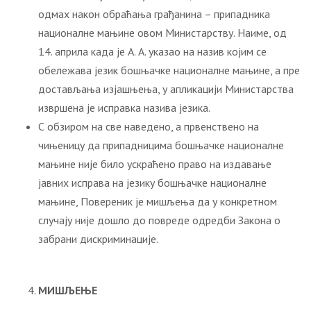
одмах након обраћања грађанина – припадника
националне мањине овом Министарству. Наиме, од
14. априла када је А. А. указао на назив којим се
обележава језик бошњачке националне мањине, а пре
достављања изјашњења, у апликацији Министарства
извршена је исправка назива језика.
С обзиром на све наведено, а првенствено на
чињеницу да припадницима бошњачке националне
мањине није било ускраћено право на издавање
јавних исправа на језику бошњачке националне
мањине, Повереник је мишљења да у конкретном
случају није дошло до повреде одредби Закона о
забрани дискриминације.
МИШЉЕЊЕ