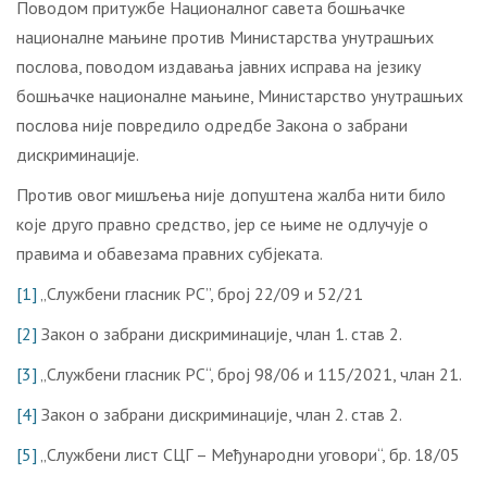
Поводом притужбе Националног савета бошњачке
националне мањине против Министарства унутрашњих
послова, поводом издавања јавних исправа на језику
бошњачке националне мањине, Министарство унутрашњих
послова није повредило одредбе Закона о забрани
дискриминације.
Против овог мишљења није допуштена жалба нити било
које друго правно средство, јер се њиме не одлучује о
правима и обавезама правних субјеката.
[1]
„Службени гласник РС”, број 22/09 и 52/21
[2]
Закон о забрани дискриминације, члан 1. став 2.
[3]
„Службени гласник РС“, број 98/06 и 115/2021, члан 21.
[4]
Закон о забрани дискриминације, члан 2. став 2.
[5]
„Службени лист СЦГ – Међународни уговори“, бр. 18/05