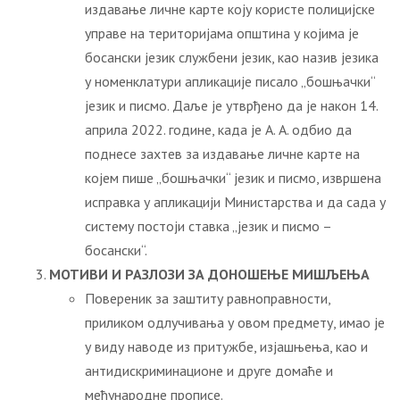
издавање личне карте коју користе полицијске
управе на територијама општина у којима је
босански језик службени језик, као назив језика
у номенклатури апликације писало „бошњачки“
језик и писмо. Даље је утврђено да је након 14.
априла 2022. године, када је А. А. одбио да
поднесе захтев за издавање личне карте на
којем пише „бошњачки“ језик и писмо, извршена
исправка у апликацији Министарства и да сада у
систему постоји ставка „језик и писмо –
босански“.
МОТИВИ И РАЗЛОЗИ ЗА ДОНОШЕЊЕ МИШЉЕЊА
Повереник за заштиту равноправности,
приликом одлучивања у овом предмету, имао је
у виду наводе из притужбе, изјашњења, као и
антидискриминационе и друге домаће и
међународне прописе.