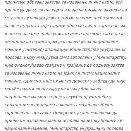
прописује образац захтева за издавање личне карте, већ
прописује да се лична карта издаје
на писмени захтев и да
се у захтеву наводи језик и писмо на коме треба уписати
називе података које садржи образац личне карте и језик
и писмо на коме треба уписати име и презиме, као и да је
неспорно да назив којим је означен језик националне
мањине у интерној апликацији Министарства унутрашњих
послова, у коју имају увид само запослени у Министарству,
није онемогућавао грађане и грађанке да поднесу захтев
за издавање личне карте на језику и писму националне
мањине, односно, није их могао довести у заблуду да није
могуће издати личну карту на језику бошњачке
националне мањине који је у службеној употреби у
конкретним јединицама локалне самоуправе. Након
спроведеног поступка, Повереник је дао
мишљење да
приликом издавања јавних исправа на језику бошњачке
националне мањине, Министарство унутрашњих послова