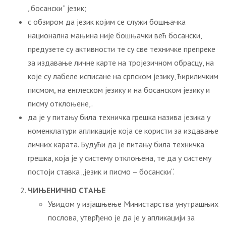
„босански“ језик;
с обзиром да језик којим се служи бошњачка
национална мањина није бошњачки већ босански,
предузете су активности те су све техничке препреке
за издавање личне карте на тројезичном обрасцу, на
које су лабеле исписане на српском језику, ћириличким
писмом, на енглеском језику и на босанском језику и
писму отклоњене,.
да је у питању била техничка грешка назива језика у
номенклатури апликације која се користи за издавање
личних карата. Будући да је питању била техничка
грешка, која је у систему отклоњена, те да у систему
постоји ставка „језик и писмо – босански“.
ЧИЊЕНИЧНО СТАЊЕ
Увидом у изјашњење Министарства унутрашњих
послова, утврђено је да је у апликацији за