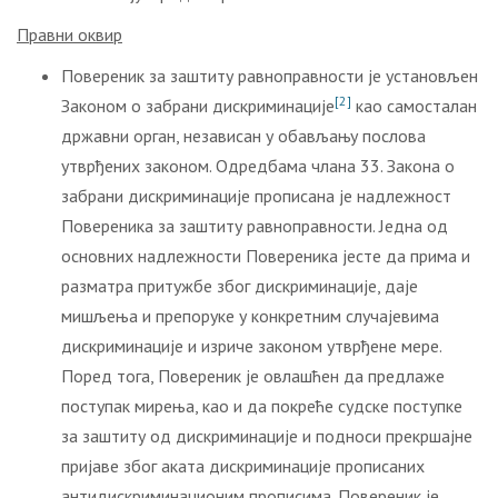
Правни оквир
Повереник за заштиту равноправности је установљен
[2]
Законом о забрани дискриминације
као самосталан
државни орган, независан у обављању послова
утврђених законом. Одредбама члана 33. Закона о
забрани дискриминације прописана је надлежност
Повереника за заштиту равноправности. Једна од
основних надлежности Повереника јесте да прима и
разматра притужбе због дискриминације, даје
мишљења и препоруке у конкретним случајевима
дискриминације и изриче законом утврђене мере.
Поред тога, Повереник је овлашћен да предлаже
поступак мирења, као и да покреће судске поступке
за заштиту од дискриминације и подноси прекршајне
пријаве због аката дискриминације прописаних
антидискриминационим прописима. Повереник је,