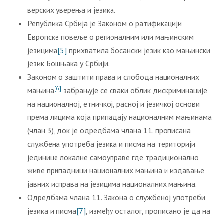
верских уверења и језика.
Република Србија је Законом о ратификацији
Европске повеље о регионалним или мањинским
језицима
[5]
прихватила босански језик као мањински
језик Бошњака у Србији.
Законом о заштити права и слобода националних
[6]
мањина
забрањује се сваки облик дискриминације
на националној, етничкој, расној и језичкој основи
према лицима која припадају националним мањинама
(члан 3), док је одредбама члана 11. прописана
службена употреба језика и писма на територији
јединице локалне самоуправе где традиционално
живе припадници националних мањина и издавање
јавних исправа на језицима националних мањина.
Одредбама члана 11. Закона о службеној употреби
језика и писма
[7]
, између осталог, прописано је да на