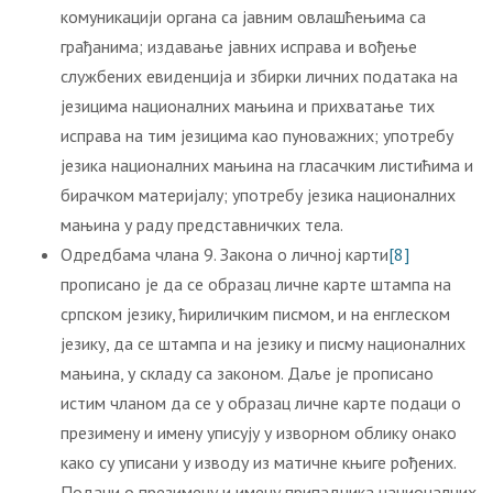
комуникацији органа са јавним овлашћењима са
грађанима; издавање јавних исправа и вођење
службених евиденција и збирки личних података на
језицима националних мањина и прихватање тих
исправа на тим језицима као пуноважних; употребу
језика националних мањина на гласачким листићима и
бирачком материјалу; употребу језика националних
мањина у раду представничких тела.
Одредбама члана 9. Закона о личној карти
[8]
прописано је да се образац личне карте штампа на
српском језику, ћириличким писмом, и на енглеском
језику, да се штампа и на језику и писму националних
мањина, у складу са законом. Даље је прописано
истим чланом да се у образац личне карте подаци о
презимену и имену уписују у изворном облику онако
како су уписани у изводу из матичне књиге рођених.
Подаци о презимену и имену припадника националних