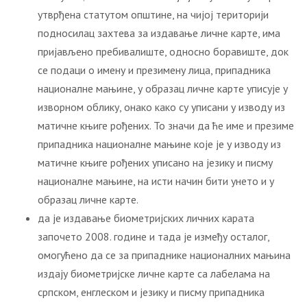
утврђена статутом општине, на чијој територији
подносилац захтева за издавање личне карте, има
пријављено пребивалиште, односно боравиште, док
се подаци о имену и презимену лица, припадника
националне мањине, у образац личне карте уписује у
изворном облику, онако како су уписани у изводу из
матичне књиге рођених. То значи да ће име и презиме
припадника националне мањине које је у изводу из
матичне књиге рођених уписано на језику и писму
националне мањине, на исти начин бити унето и у
образац личне карте.
да је издавање биометријских личних карата
започето 2008. године и тада је између осталог,
омогућено да се за припаднике националних мањина
издају биометријске личне карте са лабелама на
српском, енглеском и језику и писму припадника