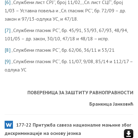
[6]
„Службени лист СРЈ”, број 11/02, „Сл. лист СЦГ”, број
1/03 – Уставна повеља и „Сл. гласник РС”, бр. 72/09 – др.
закон и 97/13-одлука УС, и 47/18.
[7]
„Службени гласник РС“, бр. 45/91, 53/93, 67/93, 48/94,
101/05 – др. закон, 30/10, 47/18 и 48/18 – испр.
[8]
„Службени гласник РС“, бр. 62/06, 36/11 и 53/21
[9]
„Службени гласник РС“, бр. 11/07, 9/08, 85/14 и 112/17 –
одлука УС
ПOВEРEНИЦA ЗA ЗAШTИTУ РAВНOПРAВНOСTИ
Брaнкицa Jaнкoвић
177-22 Притужба савеза националне мањине због
дискриминације на основу језика