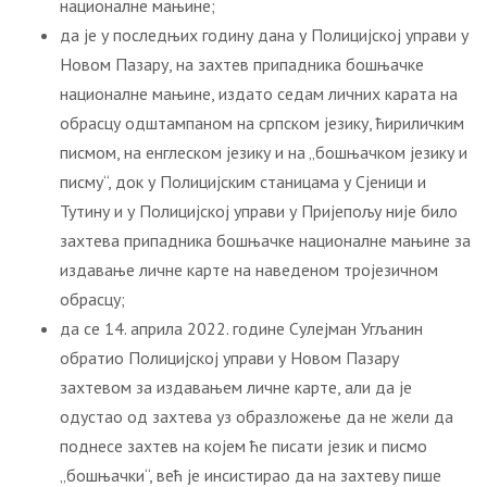
националне мањине;
да је у последњих годину дана у Полицијској управи у
Новом Пазару, на захтев припадника бошњачке
националне мањине, издато седам личних карата на
обрасцу одштампаном на српском језику, ћириличким
писмом, на енглеском језику и на „бошњачком језику и
писму“, док у Полицијским станицама у Сјеници и
Тутину и у Полицијској управи у Пријепољу није било
захтева припадника бошњачке националне мањине за
издавање личне карте на наведеном тројезичном
обрасцу;
да се 14. априла 2022. године Сулејман Угљанин
обратио Полицијској управи у Новом Пазару
захтевом за издавањем личне карте, али да је
одустао од захтева уз образложење да не жели да
поднесе захтев на којем ће писати језик и писмо
„бошњачки“, већ је инсистирао да на захтеву пише