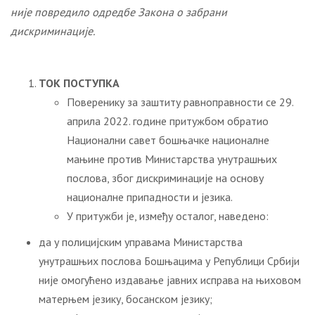
није повредило одредбе Закона о забрани
дискриминације.
ТОК ПОСТУПКА
Поверенику за заштиту равноправности се 29.
априла 2022. године притужбом обратио
Национални савет бошњачке националне
мањине против Министарства унутрашњих
послова, због дискриминације на основу
националне припадности и језика.
У притужби је, између осталог, наведено:
да у полицијским управама Министарства
унутрашњих послова Бошњацима у Републици Србији
није омогућено издавање јавних исправа на њиховом
матерњем језику, босанском језику;