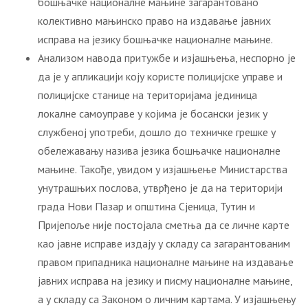
бошњачке националне мањине загарантовано
колективно мањинско право на издавање јавних
исправа на језику бошњачке националне мањине.
Анализом навода притужбе и изјашњења, неспорно је
да је у апликацији коју користе полицијске управе и
полицијске станице на територијама јединица
локалне самоуправе у којима је босански језик у
службеној употреби, дошло до техничке грешке у
обележавању назива језика бошњачке националне
мањине. Такође, увидом у изјашњење Министарства
унутрашњих послова, утврђено је да на територији
града Нови Пазар и општина Сјеница, Тутин и
Пријепоље није постојала сметња да се личне карте
као јавне исправе издају у складу са загарантованим
правом припадника националне мањине на издавање
јавних исправа на језику и писму националне мањине,
а у складу са Законом о личним картама. У изјашњењу