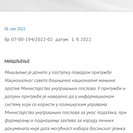
01. сеп 2022.
бр. 07-00-194/2022-02 датум: 1. 9. 2022.
МИШЉЕЊЕ
Мишљење je донето у поступку поводом притужбе
Националног савета бошњачке националне мањине
против Министарства унутрашњих послова. У притужби и
допуни притужбе је наведено да у информационом
систему који се користи у полицијским управама
Министарства унутрашњих послова за унос података, при
формирању и подношењу захтева за израду личних
докумената није дата могућност избора босанског језика