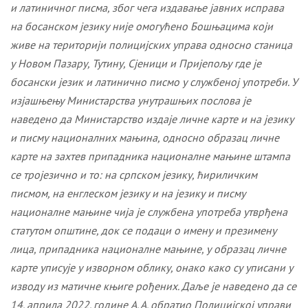
и латиничног писма, због чега издавање јавних исправа
на босанском језику није омогућено Бошњацима који
живе на територији полицијских управа односно станица
у Новом Пазару, Тутину, Сјеници и Пријепољу где је
босански језик и латинично писмо у службеној употреби.
У
изјашњењу Министарства унутрашњих послова је
наведено да Министарство издаје личне карте и на језику
и писму националних мањина, односно образац личне
карте на захтев припадника националне мањине штампа
се тројезично и то: на српском језику, ћириличким
писмом, на енглеском језику и на језику и писму
националне мањине чија је службена употреба утврђена
статутом општине, док се подаци о имену и презимену
лица, припадника националне мањине, у образац личне
карте уписује у изворном облику, онако како су уписани у
изводу из матичне књиге рођених. Даље је наведено да се
14. априла 2022. године
A. A.
обратио Полицијској управи