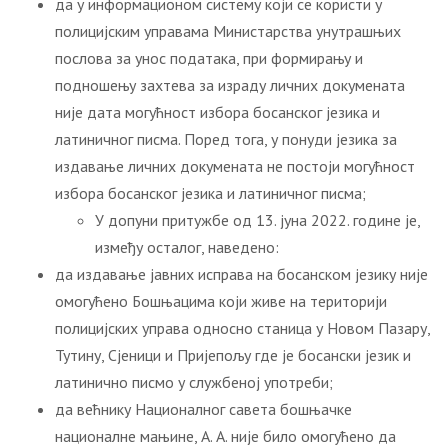
да у информационом систему који се користи у
полицијским управама Министарства унутрашњих
послова за унос података, при формирању и
подношењу захтева за израду личних докумената
није дата могућност избора босанског језика и
латиничног писма. Поред тога, у понуди језика за
издавање личних докумената не постоји могућност
избора босанског језика и латиничног писма;
У допуни притужбе од 13. јуна 2022. године је,
између осталог, наведено:
да издавање јавних исправа на босанском језику није
омогућено Бошњацима који живе на територији
полицијских управа односно станица у Новом Пазару,
Тутину, Сјеници и Пријепољу где је босански језик и
латинично писмо у службеној употреби;
да већнику Националног савета бошњачке
националне мањине, А. А. није било омогућено да