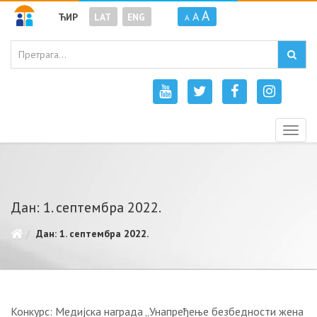
A
A
ЋИР
LAT
ENG
A
Togg
navig
Дан: 1. септембра 2022.
Дан: 1. септембра 2022.
Конкурс: Медијска награда „Унапређење безбедности жена