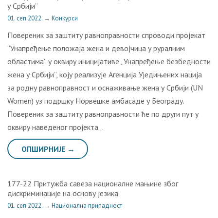
у Србији“
01. сеп 2022.
→
Конкурси
Повереник за заштиту равноправности спроводи пројекат
“Унапређење положаја жена и девојчица у руралним
областима” у оквиру иницијативе „Унапређење безбедности
жена у Србији”, коју реализује Агенција Уједињених нација
за родну равноправност и оснаживање жена у Србији (UN
Women) уз подршку Норвешке амбасаде у Београду.
Повереник за заштиту равноправности ће по други пут у
оквиру наведеног пројекта…
ОПШИРНИЈЕ →
177-22 Притужба савеза националне мањине због
дискриминације на основу језика
01. сеп 2022.
→
Национална припадност