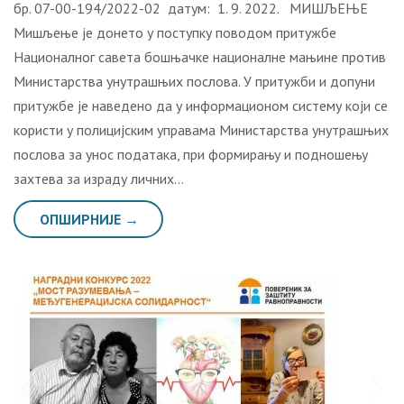
бр. 07-00-194/2022-02 датум: 1. 9. 2022. МИШЉЕЊЕ
Мишљење je донето у поступку поводом притужбе
Националног савета бошњачке националне мањине против
Министарства унутрашњих послова. У притужби и допуни
притужбе је наведено да у информационом систему који се
користи у полицијским управама Министарства унутрашњих
послова за унос података, при формирању и подношењу
захтева за израду личних…
ОПШИРНИЈЕ →