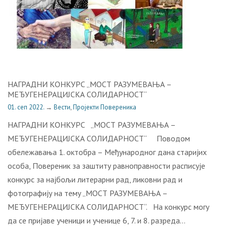
НАГРАДНИ КОНКУРС „МОСТ РАЗУМЕВАЊА –
МЕЂУГЕНЕРАЦИЈСКА СОЛИДАРНОСТ“
01. сеп 2022.
→
Вести
,
Пројекти Повереника
НАГРАДНИ КОНКУРС „МОСТ РАЗУМЕВАЊА –
МЕЂУГЕНЕРАЦИЈСКА СОЛИДАРНОСТ“ Поводом
обележавања 1. октобра – Међународног дана старијих
особа, Пoвeрeник зa зaштиту рaвнoпрaвнoсти расписује
конкурc за најбољи литерарни рад, ликовни рад и
фотографију на тему „МОСТ РАЗУМЕВАЊА –
МЕЂУГЕНЕРАЦИЈСКА СОЛИДАРНОСТ“. На конкурс могу
да се пријаве ученици и ученице 6, 7. и 8. разреда…