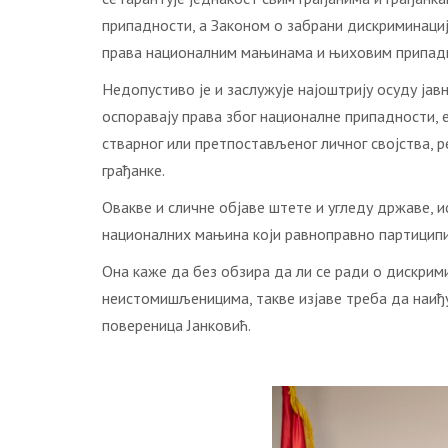
припадности, а Законом о забрани дискриминаци
права националним мањинама и њиховим припад
Недопустиво је и заслужује најоштрију осуду ја
оспоравају права због националне припадности, е
стварног или претпостављеног личног својства, р
грађанке.
Овакве и сличне објаве штете и угледу државе, и
националних мањина који равноправно партиципи
Она каже да без обзира да ли се ради о дискрим
неистомишљеницима, такве изјаве треба да наиђу
повереница Јанковић.