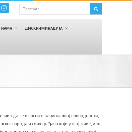
 НАМА
ДИСКРИМИНАЦИЈА
зива да се изјасни о националној припадности,
ског народа и свих грађана који у њој живе, и да
је дужан да се изјашњава о својој националној