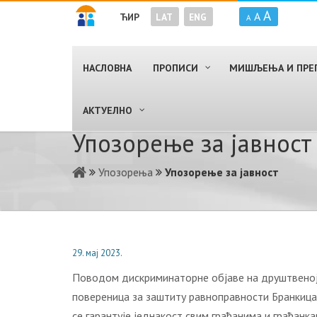
A
A
ЋИР
LAT
ENG
A
НАСЛОВНА
ПРОПИСИ
МИШЉЕЊА И ПРЕ
AКТУЕЛНО
Упозорење за јавност
Упозорења
Упозорење за јавност
29. мај 2023.
Поводом дискриминаторне објаве на друштвеној м
повереница за заштиту равноправности Бранкица Ј
се гарантује једнакост свим грађанима и грађан