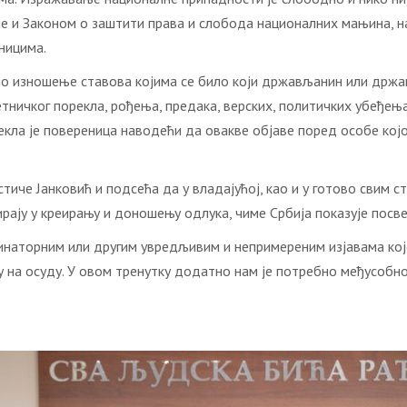
је и Законом о заштити права и слобода националних мањина, н
ницима.
вно изношење ставова којима се било који држављанин или држ
тничког порекла, рођења, предака, верских, политичких убеђења
екла је повереница наводећи да овакве објаве поред особе којој
стиче Јанковић и подсећа да у владајућој, као и у готово свим
рају у креирању и доношењу одлука, чиме Србија показује посв
инаторним или другим увредљивим и непримереним изјавама које
 на осуду. У овом тренутку додатно нам је потребно међусобно