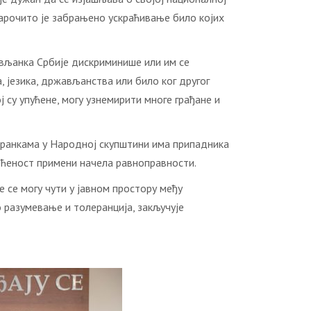
арочито је забрањено ускраћивање било којих
ављанка Србије дискриминише или им се
, језика, држављанства или било ког другог
 су упућене, могу узнемирити многе грађане и
 странкама у Народној скупштини има припадника
ећеност примени начела равноправности.
 се могу чути у јавном простору међу
 разумевање и толеранција, закључује