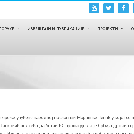
ПОРУКЕ
ИЗВЕШТАЈИ И ПУБЛИКАЦИЈЕ
ПРОЈЕКТИ
О
режи упућeне народној посланици Мариники Тепић у којој се по
анковић подсећа да Устав РС прописује да је Србија држава срп
кама. Изражавање националне припадности је слободно и нико ни