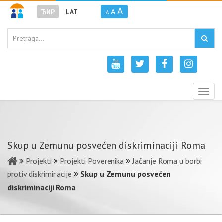
A
A
ЋИР
LAT
A
Togg
navig
Skup u Zemunu posvećen diskriminaciji Roma
Projekti
Projekti Poverenika
Jačanje Roma u borbi
protiv diskriminacije
Skup u Zemunu posvećen
diskriminaciji Roma