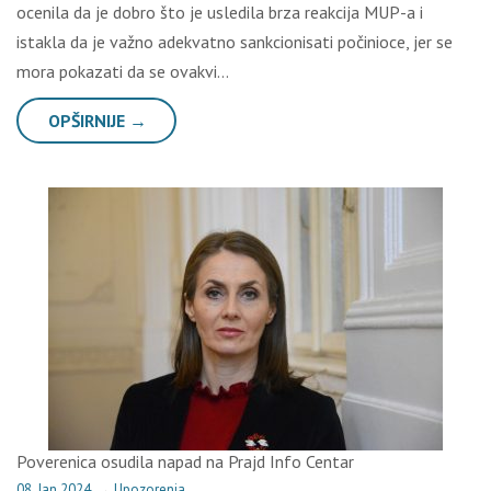
ocenila da je dobro što je usledila brza reakcija MUP-a i
istakla da je važno adekvatno sankcionisati počinioce, jer se
mora pokazati da se ovakvi…
OPŠIRNIJE →
Poverenica osudila napad na Prajd Info Centar
08. Jan 2024.
→
Upozorenja