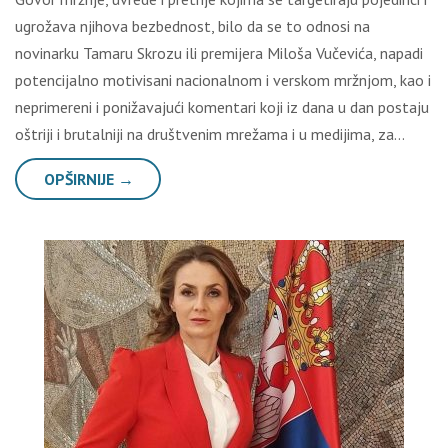
ugrožava njihova bezbednost, bilo da se to odnosi na
novinarku Tamaru Skrozu ili premijera Miloša Vučevića, napadi
potencijalno motivisani nacionalnom i verskom mržnjom, kao i
neprimereni i ponižavajući komentari koji iz dana u dan postaju
oštriji i brutalniji na društvenim mrežama i u medijima, za…
OPŠIRNIJE →