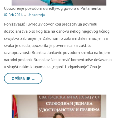
Upozorenje povodom uvredljivog govora u Parlamentu
07. Feb 2024.
→
Upozorenja
Ponižavajuć i uvredljiv govor koji predstavlja povredu
dostojanstva bilo kog lica na osnovu nekog njegovog ličnog
svojstva zabranjen je Zakonom o zabrani diskriminacije i za
svaku je osudu, upozorila je poverenica za zaštitu
ravnopravnosti Brankica Janković povodom snimka na kojem
narodni poslanik Branislav Nestorović komentariše dešavanja
u skupštinskim klupama sa „cigani“ i „ciganisanje“. Ona je…
OPŠIRNIJE →