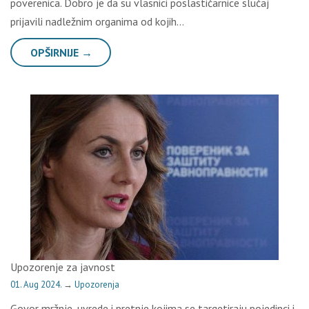
poverenica. Dobro je da su vlasnici poslastičarnice slučaj
prijavili nadležnim organima od kojih…
OPŠIRNIJE →
Upozorenje za javnost
01. Aug 2024.
→
Upozorenja
Govor mržnje, uvrede i pretnje kojima se targetiraju pojedinci i