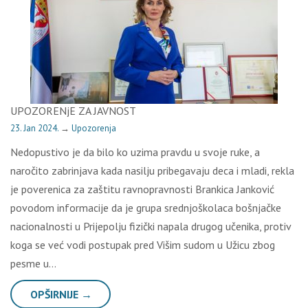
UPOZORENjE ZA JAVNOST
23. Jan 2024.
→
Upozorenja
Nedopustivo je da bilo ko uzima pravdu u svoje ruke, a
naročito zabrinjava kada nasilju pribegavaju deca i mladi, rekla
je poverenica za zaštitu ravnopravnosti Brankica Janković
povodom informacije da je grupa srednjoškolaca bošnjačke
nacionalnosti u Prijepolju fizički napala drugog učenika, protiv
koga se već vodi postupak pred Višim sudom u Užicu zbog
pesme u…
OPŠIRNIJE →