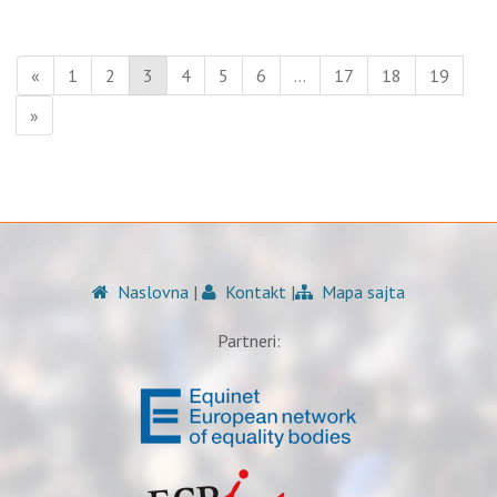
«
1
2
3
4
5
6
…
17
18
19
»
Naslovna
|
Kontakt
|
Mapa sajta
Partneri: