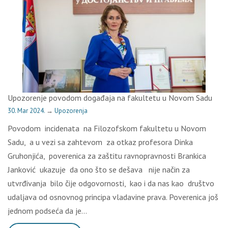
Upozorenje povodom događaja na fakultetu u Novom Sadu
30. Mar 2024.
→
Upozorenja
Povodom incidenata na Filozofskom fakultetu u Novom
Sadu, a u vezi sa zahtevom za otkaz profesora Dinka
Gruhonjića, poverenica za zaštitu ravnopravnosti Brankica
Janković ukazuje da ono što se dešava nije način za
utvrđivanja bilo čije odgovornosti, kao i da nas kao društvo
udaljava od osnovnog principa vladavine prava. Poverenica još
jednom podseća da je…