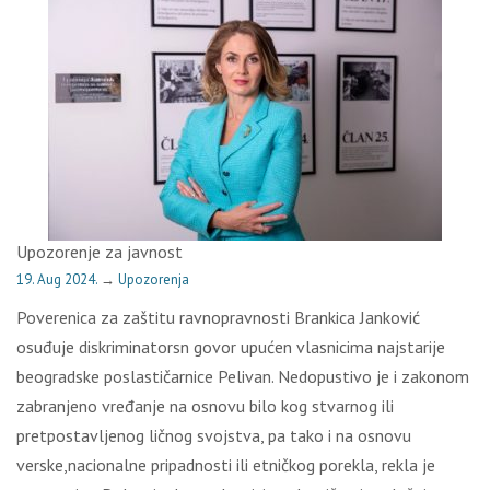
Upozorenje za javnost
19. Aug 2024.
→
Upozorenja
Poverenica za zaštitu ravnopravnosti Brankica Janković
osuđuje diskriminatorsn govor upućen vlasnicima najstarije
beogradske poslastičarnice Pelivan. Nedopustivo je i zakonom
zabranjeno vređanje na osnovu bilo kog stvarnog ili
pretpostavljenog ličnog svojstva, pa tako i na osnovu
verske,nacionalne pripadnosti ili etničkog porekla, rekla je