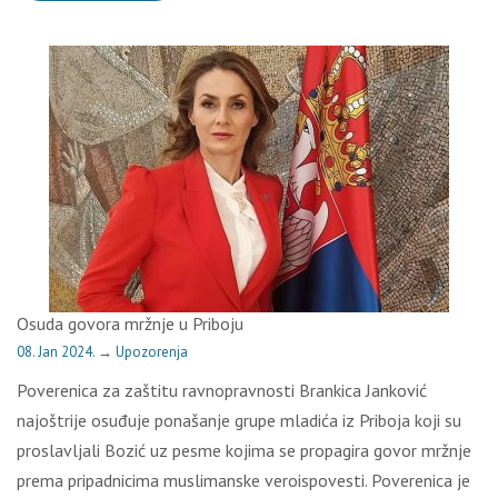
Osuda govora mržnje u Priboju
08. Jan 2024.
→
Upozorenja
Poverenica za zaštitu ravnopravnosti Brankica Janković
najoštrije osuđuje ponašanje grupe mladića iz Priboja koji su
proslavljali Bozić uz pesme kojima se propagira govor mržnje
prema pripadnicima muslimanske veroispovesti. Poverenica je