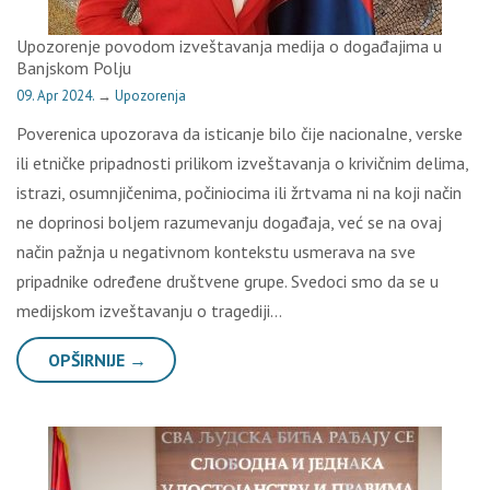
Upozorenje povodom izveštavanja medija o događajima u
Banjskom Polju
09. Apr 2024.
→
Upozorenja
Poverenica upozorava da isticanje bilo čije nacionalne, verske
ili etničke pripadnosti prilikom izveštavanja o krivičnim delima,
istrazi, osumnjičenima, počiniocima ili žrtvama ni na koji način
ne doprinosi boljem razumevanju događaja, već se na ovaj
način pažnja u negativnom kontekstu usmerava na sve
pripadnike određene društvene grupe. Svedoci smo da se u
medijskom izveštavanju o tragediji…
OPŠIRNIJE →