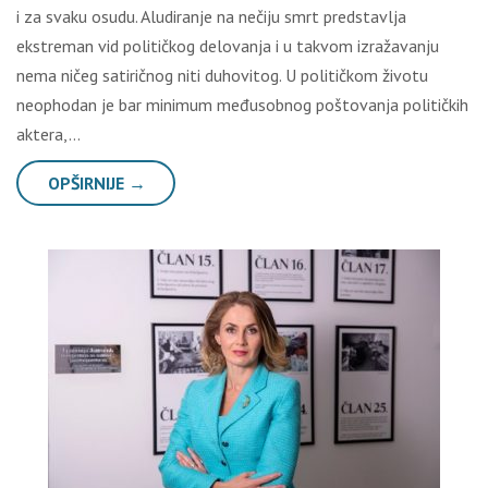
i za svaku osudu. Aludiranje na nečiju smrt predstavlja
ekstreman vid političkog delovanja i u takvom izražavanju
nema ničeg satiričnog niti duhovitog. U političkom životu
neophodan je bar minimum međusobnog poštovanja političkih
aktera,…
OPŠIRNIJE →