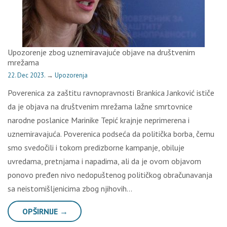
Upozorenje zbog uznemiravajuće objave na društvenim
mrežama
22. Dec 2023.
→
Upozorenja
Poverenica za zaštitu ravnopravnosti Brankica Janković ističe
da je objava na društvenim mrežama lažne smrtovnice
narodne poslanice Marinike Tepić krajnje neprimerena i
uznemiravajuća. Poverenica podseća da politička borba, čemu
smo svedočili i tokom predizborne kampanje, obiluje
uvredama, pretnjama i napadima, ali da je ovom objavom
ponovo pređen nivo nedopuštenog političkog obračunavanja
sa neistomišljenicima zbog njihovih…
OPŠIRNIJE →