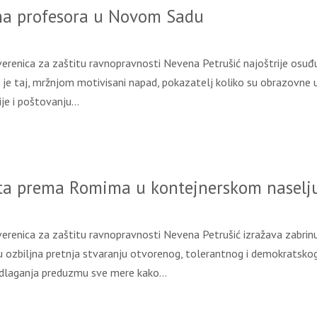
a profesora u Novom Sadu
verenica za zaštitu ravnopravnosti Nevena Petrušić najoštrije osu
 taj, mržnjom motivisani napad, pokazatelj koliko su obrazovne usta
ije i poštovanju…
a prema Romima u kontejnerskom naselju
verenica za zaštitu ravnopravnosti Nevena Petrušić izražava zabr
u ozbiljna pretnja stvaranju otvorenog, tolerantnog i demokratskog
 odlaganja preduzmu sve mere kako…