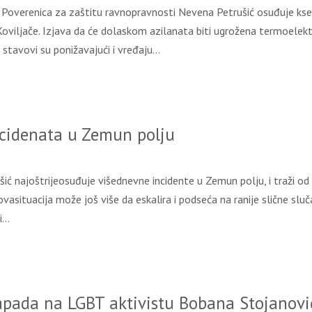
Poverenica za zaštitu ravnopravnosti Nevena Petrušić osuđuje ksen
Koviljače. Izjava da će dolaskom azilanata biti ugrožena termoelekt
 stavovi su ponižavajući i vređaju…
cidenata u Zemun polju
ć najoštrijeosuđuje višednevne incidente u Zemun polju, i traži od 
asituacija može još više da eskalira i podseća na ranije slične sluča
li…
pada na LGBT aktivistu Bobana Stojanovi