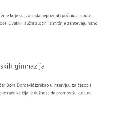
nje koje su, za sada nepoznati počinioci, uputili
ce. Ovakvi i slični zločini iz mržnje zahtevaju hitno
skih gimnazija
ar Bora Đorđević izrekao u intervjuu za časopis
ne radnike čija je dužnost da promovišu kulturu