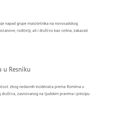
đuje napad grupe maloletnika na novosadskog
nove, roditelji, ali i društvo kao celina, zakazali
 u Resniku
inutost zbog nedavnih incidenata prema Romima u
 društva, zasnovanog na ljudskim pravima i principu