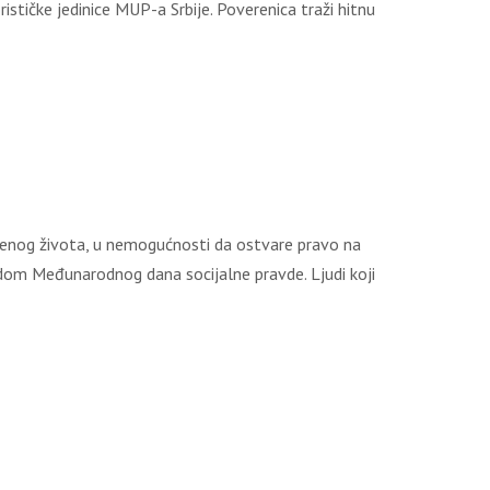
ističke jedinice MUP-a Srbije. Poverenica traži hitnu
venog života, u nemogućnosti da ostvare pravo na
dom Međunarodnog dana socijalne pravde. Ljudi koji