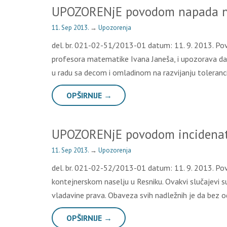
UPOZORENjE povodom napada n
11. Sep 2013.
→
Upozorenja
del. br. 021-02-51/2013-01 datum: 11. 9. 2013. Po
profesora matematike Ivana Janeša, i upozorava da je
u radu sa decom i omladinom na razvijanju toleranc
OPŠIRNIJE →
UPOZORENjE povodom incidenat
11. Sep 2013.
→
Upozorenja
del. br. 021-02-52/2013-01 datum: 11. 9. 2013. Po
kontejnerskom naselju u Resniku. Ovakvi slučajevi s
vladavine prava. Obaveza svih nadležnih je da bez
OPŠIRNIJE →