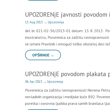
UPOZORENjE javnosti povodom iz
15. Aug 2013.
→
Upozorenja
del. br. 021-02-36/2013-01 datum: 15. 8. 2013. Po
inostranstvu, Poverenica za zaštitu ravnopravnosti 
se izmeni Pravilnik i omogući teško oboleloj deci l
OPŠIRNIJE →
UPOZORENjE povodom plakata pr
06. Apr 2013.
→
Upozorenja
Poverenica za zaštitu ravnopravnosti Nevena Petrušić
nevladinih organizacija i medijske kuće B92. Povere
poretka i osnovna ljudska prava samih branilaca lju