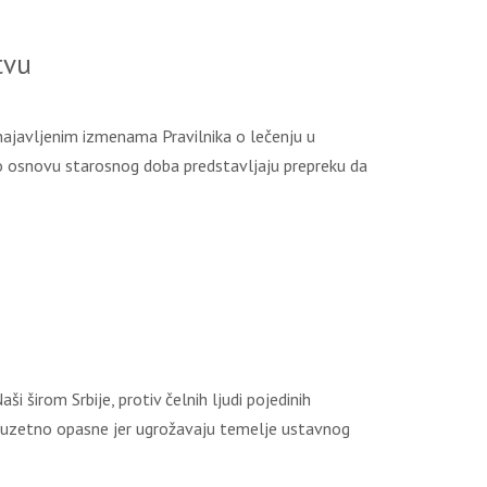
tvu
ajavljenim izmenama Pravilnika o lečenju u
po osnovu starosnog doba predstavljaju prepreku da
 širom Srbije, protiv čelnih ljudi pojedinih
 izuzetno opasne jer ugrožavaju temelje ustavnog