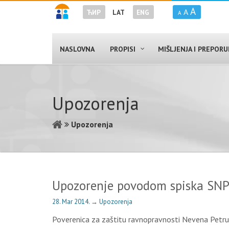
A
A
ЋИР
LAT
ENG
A
NASLOVNA
PROPISI
MIŠLJENJA I PREPOR
Upozorenja
Upozorenja
Upozorenje povodom spiska SNP 
28. Mar 2014.
→
Upozorenja
Poverenica za zaštitu ravnopravnosti Nevena Petrušić