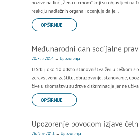
pozive na linč „Žena u crnom” koji su objavljeni na f
reakciju nadležnih organa i ocenjuje da je…
OPŠIRNIJE →
Međunarodni dan socijalne prav
20. Feb 2014.
→
Upozorenja
U Srbiji oko 10 odsto stanovništva živi u teškom 
zdravstvenu zaštitu, obrazovanje, stanovanje, upo
žive u siromaštvu su žrtve diskriminacije jer ne uži
OPŠIRNIJE →
Upozorenje povodom izjave čeln
26. Nov 2013.
→
Upozorenja