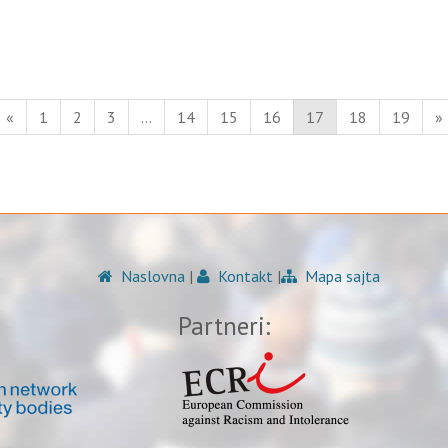
«
1
2
3
…
14
15
16
17
18
19
»
Naslovna
|
Kontakt
|
Mapa sajta
Partneri: