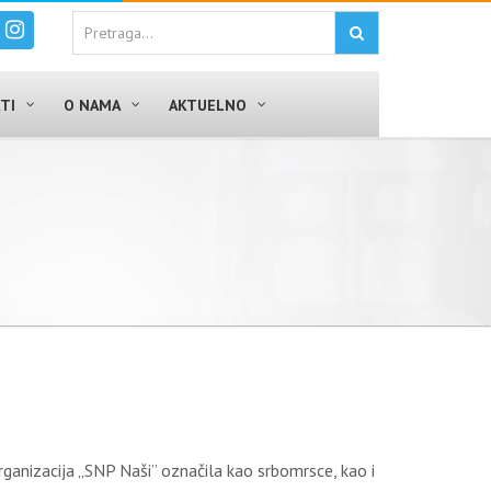
TI
O NAMA
AKTUELNO
rganizacija „SNP Naši” označila kao srbomrsce, kao i