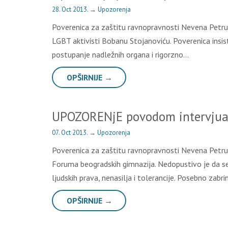
28. Oct 2013.
→
Upozorenja
Poverenica za zaštitu ravnopravnosti Nevena Petrušić
LGBT aktivisti Bobanu Stojanoviću. Poverenica insisti
postupanje nadležnih organa i rigorzno…
OPŠIRNIJE →
UPOZORENjE povodom intervjua 
07. Oct 2013.
→
Upozorenja
Poverenica za zaštitu ravnopravnosti Nevena Petruši
Foruma beogradskih gimnazija. Nedopustivo je da se 
ljudskih prava, nenasilja i tolerancije. Posebno zab
OPŠIRNIJE →