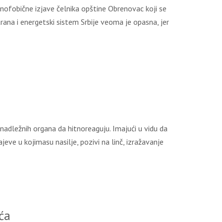
ofobične izjave čelnika opštine Obrenovac koji se
rana i energetski sistem Srbije veoma je opasna, jer
nadležnih organa da hitnoreaguju. Imajući u vidu da
jeve u kojimasu nasilje, pozivi na linč, izražavanje
ća