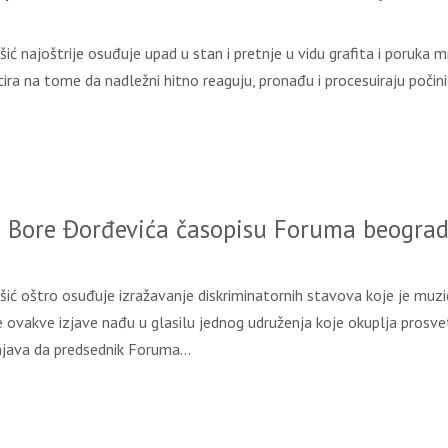
 najoštrije osuđuje upad u stan i pretnje u vidu grafita i poruka mrž
ra na tome da nadležni hitno reaguju, pronađu i procesuiraju počinio
Bore Đorđevića časopisu Foruma beograd
ć oštro osuđuje izražavanje diskriminatornih stavova koje je muzič
ovakve izjave nađu u glasilu jednog udruženja koje okuplja prosvet
rinjava da predsednik Foruma…