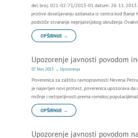
del. broj: 021-02-71/2013-01 datum: 26. 11. 2013. 
protive doseljavanju azilanata iz centra kod Banje 
podstiče stvaranje neprijateljskog okruženja. Ovakvi
OPŠIRNIJE →
Upozorenje javnosti povodom in
07. Nov 2013.
→
Upozorenja
Poverenica za zaštitu ravnopravnosti Nevena Petruši
je najavljen novi protest, poverenica upozorava da ov
mržnje i netrpeljivosti prema romskoj populacijiima
OPŠIRNIJE →
Upozorenje javnosti povodom na