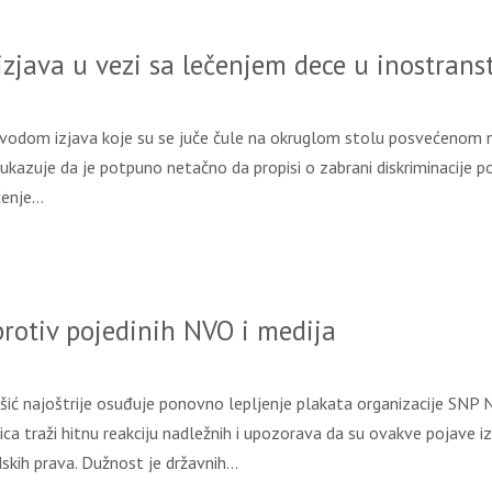
java u vezi sa lečenjem dece u inostrans
vodom izjava koje su se juče čule na okruglom stolu posvećenom n
ukazuje da je potpuno netačno da propisi o zabrani diskriminacije 
ečenje…
otiv pojedinih NVO i medija
 najoštrije osuđuje ponovno lepljenje plakata organizacije SNP Naši
nica traži hitnu reakciju nadležnih i upozorava da su ovakve pojave
dskih prava. Dužnost je državnih…