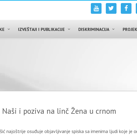
UKE
IZVEŠTAJI I PUBLIKACIJE
DISKRIMINACIJA
PROJEK
Naši i poziva na linč Žena u crnom
 najoštrije osuđuje objavljivanje spiska sa imenima ljudi koje je o