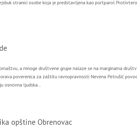
ejsbuk stranici osobe koja je predstavljena kao portparol Protivteror
de
siromaštvu, a mnoge društvene grupe nalaze se na marginama društ
zorava poverenica za zaštitu ravnopravnosti Nevena Petrušić povo
vaju osnovna ljudska…
ika opštine Obrenovac