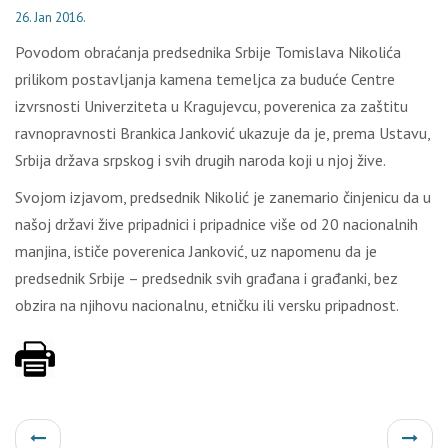
26. Jan 2016.
Povodom obraćanja predsednika Srbije Tomislava Nikolića
prilikom postavljanja kamena temeljca za buduće Centre
izvrsnosti Univerziteta u Kragujevcu, poverenica za zaštitu
ravnopravnosti Brankica Janković ukazuje da je, prema Ustavu,
Srbija država srpskog i svih drugih naroda koji u njoj žive.
Svojom izjavom, predsednik Nikolić je zanemario činjenicu da u
našoj državi žive pripadnici i pripadnice više od 20 nacionalnih
manjina, ističe poverenica Janković, uz napomenu da je
predsednik Srbije – predsednik svih građana i građanki, bez
obzira na njihovu nacionalnu, etničku ili versku pripadnost.