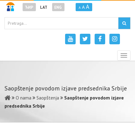
A
A
ЋИР
LAT
ENG
A
Togg
navig
Saopštenje povodom izjave predsednika Srbije
O nama
Saopštenja
Saopštenje povodom izjave
predsednika Srbije