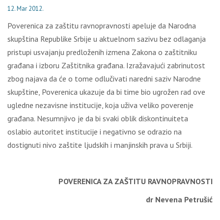
12. Mar 2012.
Poverenica za zaštitu ravnopravnosti apeluje da Narodna
skupština Republike Srbije u aktuelnom sazivu bez odlaganja
pristupi usvajanju predloženih izmena Zakona o zaštitniku
građana i izboru Zaštitnika građana. Izražavajući zabrinutost
zbog najava da će o tome odlučivati naredni saziv Narodne
skupštine, Poverenica ukazuje da bi time bio ugrožen rad ove
ugledne nezavisne institucije, koja uživa veliko poverenje
građana. Nesumnjivo je da bi svaki oblik diskontinuiteta
oslabio autoritet institucije i negativno se odrazio na
dostignuti nivo zaštite ljudskih i manjinskih prava u Srbiji.
POVERENICA ZA ZAŠTITU RAVNOPRAVNOSTI
dr Nevena Petrušić