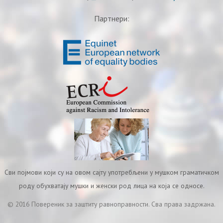
Партнери:
Сви појмови који су на овом сајту употребљени у мушком граматичком
роду обухватају мушки и женски род лица на која се односе.
© 2016 Повереник за заштиту равноправности. Сва права задржана.