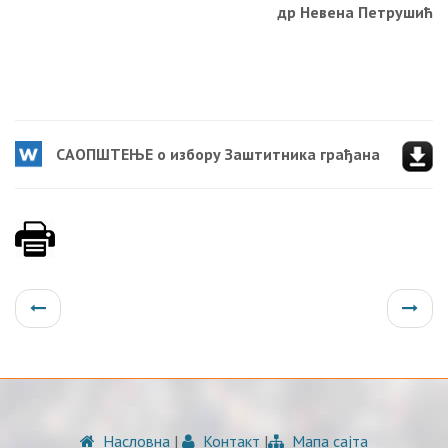
др Невена Петрушић
СAOПШTEЊE o избoру Зaштитникa грaђaнa
Насловна
|
Контакт
|
Мапа сајта