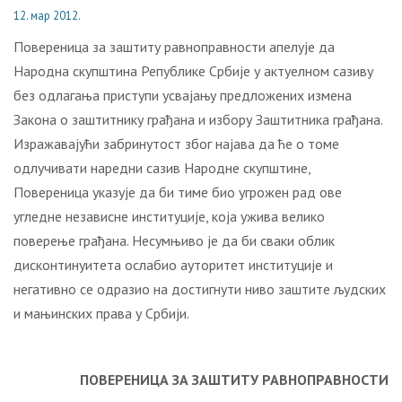
12. мар 2012.
Повереница за заштиту равноправности апелује да
Народна скупштина Републике Србије у актуелном сазиву
без одлагања приступи усвајању предложених измена
Закона о заштитнику грађана и избору Заштитника грађана.
Изражавајући забринутост због најава да ће о томе
одлучивати наредни сазив Народне скупштине,
Повереница указује да би тиме био угрожен рад ове
угледне независне институције, која ужива велико
поверење грађана. Несумњиво је да би сваки облик
дисконтинуитета ослабио ауторитет институције и
негативно се одразио на достигнути ниво заштите људских
и мањинских права у Србији.
ПОВЕРЕНИЦА ЗА ЗАШТИТУ РАВНОПРАВНОСТИ