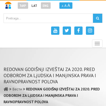
A
A
ЋИР
LAT
ENG
A
Togg
navig
REDOVAN GODIŠNjI IZVEŠTAJ ZA 2020. PRED
ODBOROM ZA LjUDSKA I MANjINSKA PRAVA I
RAVNOPRAVNOST POLOVA
Вести
REDOVAN GODIŠNjI IZVEŠTAJ ZA 2020. PRED
ODBOROM ZA LjUDSKA I MANjINSKA PRAVA I
RAVNOPRAVNOST POLOVA