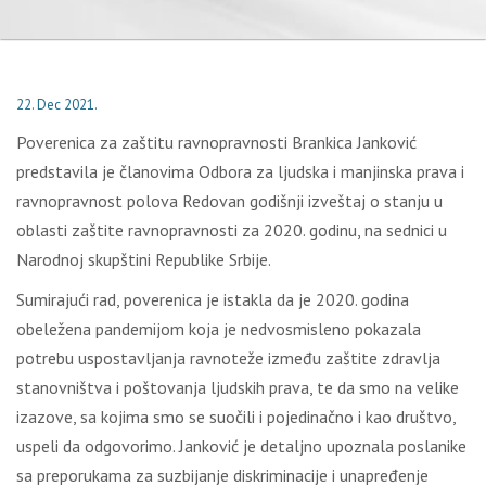
22. Dec 2021.
Poverenica za zaštitu ravnopravnosti Brankica Janković
predstavila je članovima Odbora za ljudska i manjinska prava i
ravnopravnost polova Redovan godišnji izveštaj o stanju u
oblasti zaštite ravnopravnosti za 2020. godinu, na sednici u
Narodnoj skupštini Republike Srbije.
Sumirajući rad, poverenica je istakla da je 2020. godina
obeležena pandemijom koja je nedvosmisleno pokazala
potrebu uspostavljanja ravnoteže između zaštite zdravlja
stanovništva i poštovanja ljudskih prava, te da smo na velike
izazove, sa kojima smo se suočili i pojedinačno i kao društvo,
uspeli da odgovorimo. Janković je detaljno upoznala poslanike
sa preporukama za suzbijanje diskriminacije i unapređenje