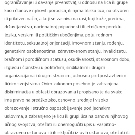
ograničavanje ili davanje prvenstva), u odnosu na lica ili grupe
kao i članove njihovih porodica, ili njima bliska lica, na otvoren
ili prikriven način, a koji se zasniva na rasi, boji kože, precima,
državljanstvu, nacionalnoj pripadnosti ili etničkom poreklu,
jeziku, verskim ili političkim ubeđenjima, polu, rodnom
identitetu, seksualnoj orijentaciji, imovnom stanju, rođenju,
genetskim osobenostima, zdravstvenom stanju, invaliditetu,
bračnom i porodičnom statusu, osuđivanosti, starosnom dobu,
izgledu i članstvu u političkim, sindikalnim i drugim
organizacijama i drugim stvarnim, odnosno pretpostavljenim
ličnim svojstvima. Ovim zakonom posebno je zabranjena
diskriminacija u oblasti obrazovanja i propisano je da svako
ima pravo na predškolsko, osnovno, srednje i visoko
obrazovanje i stručno osposobljavanje pod jednakim
uslovima, a zabranjeno je licu ili grupi lica na osnovu njihovog
ličnog svojstva, otežati ili onemogućiti upis u vaspitno-
obrazovnu ustanovu ili ih isključiti iz ovih ustanova, otežati ili