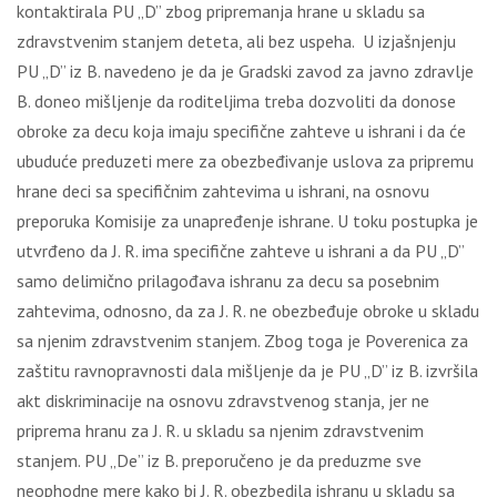
kontaktirala PU „D” zbog pripremanja hrane u skladu sa
zdravstvenim stanjem deteta, ali bez uspeha. U izjašnjenju
PU „D” iz B. navedeno je da je Gradski zavod za javno zdravlje
B. doneo mišljenje da roditeljima treba dozvoliti da donose
obroke za decu koja imaju specifične zahteve u ishrani i da će
ubuduće preduzeti mere za obezbeđivanje uslova za pripremu
hrane deci sa specifičnim zahtevima u ishrani, na osnovu
preporuka Komisije za unapređenje ishrane. U toku postupka je
utvrđeno da J. R. ima specifične zahteve u ishrani a da PU „D”
samo delimično prilagođava ishranu za decu sa posebnim
zahtevima, odnosno, da za J. R. ne obezbeđuje obroke u skladu
sa njenim zdravstvenim stanjem. Zbog toga je Poverenica za
zaštitu ravnopravnosti dala mišljenje da je PU „D” iz B. izvršila
akt diskriminacije na osnovu zdravstvenog stanja, jer ne
priprema hranu za J. R. u skladu sa njenim zdravstvenim
stanjem. PU „De” iz B. preporučeno je da preduzme sve
neophodne mere kako bi J. R. obezbedila ishranu u skladu sa