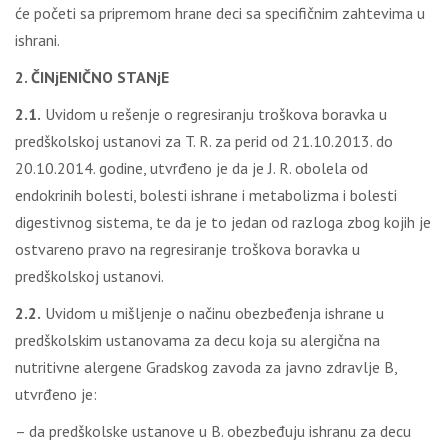
će početi sa pripremom hrane deci sa specifičnim zahtevima u
ishrani.
2. ČINjENIČNO STANjE
2.1.
Uvidom u rešenje o regresiranju troškova boravka u
predškolskoj ustanovi za T. R. za perid od 21.10.2013. do
20.10.2014. godine, utvrđeno je da je J. R. obolela od
endokrinih bolesti, bolesti ishrane i metabolizma i bolesti
digestivnog sistema, te da je to jedan od razloga zbog kojih je
ostvareno pravo na regresiranje troškova boravka u
predškolskoj ustanovi.
2.2.
Uvidom u mišljenje o načinu obezbeđenja ishrane u
predškolskim ustanovama za decu koja su alergična na
nutritivne alergene Gradskog zavoda za javno zdravlje B,
utvrđeno je:
– da predškolske ustanove u B. obezbeđuju ishranu za decu