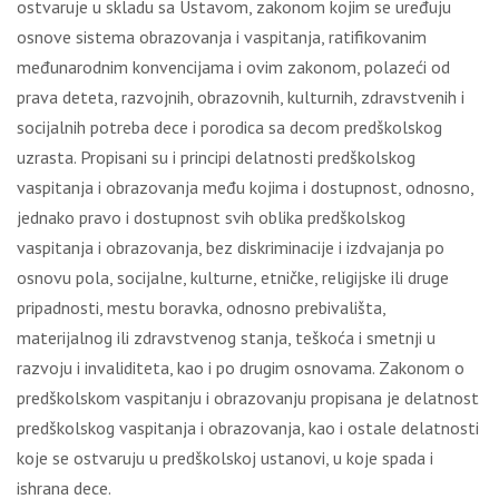
ostvaruje u skladu sa Ustavom, zakonom kojim se uređuju
osnove sistema obrazovanja i vaspitanja, ratifikovanim
međunarodnim konvencijama i ovim zakonom, polazeći od
prava deteta, razvojnih, obrazovnih, kulturnih, zdravstvenih i
socijalnih potreba dece i porodica sa decom predškolskog
uzrasta. Propisani su i principi delatnosti predškolskog
vaspitanja i obrazovanja među kojima i dostupnost, odnosno,
jednako pravo i dostupnost svih oblika predškolskog
vaspitanja i obrazovanja, bez diskriminacije i izdvajanja po
osnovu pola, socijalne, kulturne, etničke, religijske ili druge
pripadnosti, mestu boravka, odnosno prebivališta,
materijalnog ili zdravstvenog stanja, teškoća i smetnji u
razvoju i invaliditeta, kao i po drugim osnovama. Zakonom o
predškolskom vaspitanju i obrazovanju propisana je delatnost
predškolskog vaspitanja i obrazovanja, kao i ostale delatnosti
koje se ostvaruju u predškolskoj ustanovi, u koje spada i
ishrana dece.