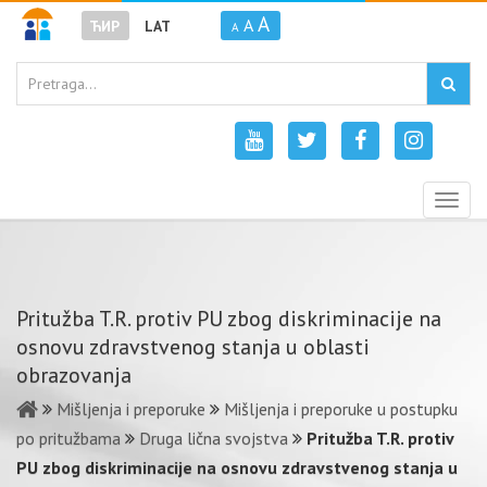
A
A
ЋИР
LAT
A
Togg
navig
Pritužba T.R. protiv PU zbog diskriminacije na
osnovu zdravstvenog stanja u oblasti
obrazovanja
Mišljenja i preporuke
Mišljenja i preporuke u postupku
po pritužbama
Druga lična svojstva
Pritužba T.R. protiv
PU zbog diskriminacije na osnovu zdravstvenog stanja u