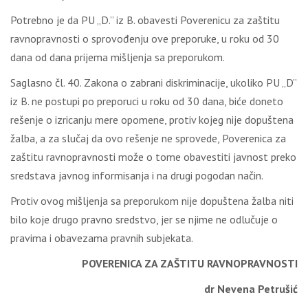
Potrebno je da PU „D.” iz B. obavesti Poverenicu za zaštitu
ravnopravnosti o sprovođenju ove preporuke, u roku od 30
dana od dana prijema mišljenja sa preporukom.
Saglasno čl. 40. Zakona o zabrani diskriminacije, ukoliko PU „D”
iz B. ne postupi po preporuci u roku od 30 dana, biće doneto
rešenje o izricanju mere opomene, protiv kojeg nije dopuštena
žalba, a za slučaj da ovo rešenje ne sprovede, Poverenica za
zaštitu ravnopravnosti može o tome obavestiti javnost preko
sredstava javnog informisanja i na drugi pogodan način.
Protiv ovog mišljenja sa preporukom nije dopuštena žalba niti
bilo koje drugo pravno sredstvo, jer se njime ne odlučuje o
pravima i obavezama pravnih subjekata.
POVERENICA ZA ZAŠTITU RAVNOPRAVNOSTI
dr Nevena Petrušić