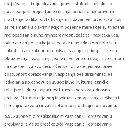
isključivanje ili ograničavanje prava i sloboda, nejednako
postupanje ili propuštanje činjenja, odnosno neopravdano
pravljenje razlika povlađivanjem ili davanjem prvenstva, dok
se ne smatraju diskriminacijom posebne mere koje su uvedene
radi postizanja pune ravnopravnosti, zaštite i napretka lica,
odnosno grupe lica koja se nalaze u nejednakom položaju.
Takođe, ovim zakonom propisani su i opšti principi sistema
obrazovanja i vaspitanja, pa je navedeno da ovaj sistem mora
da obezbedi za svu decu, učenike i odrasle jednako pravo i
dostupnost obrazovanja i vaspitanja bez diskriminacije i
izdvajanja po osnovu pola, socijalne, kulturne, etničke,
religijske ili druge pripadnosti, mestu boravka, odnosno
prebivališta, materijalnog ili zdravstvenog stanja, teškoća i
smetnji u razvoju i invaliditeta, kao i po drugim osnovama.
3.8.
Zakonom o predškolskom vaspitanju i obrazovanju
propisano je da se predškolsko vaspitanje i obrazovanje