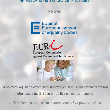
Naslovna
|
Kontakt
|
Mapa sajta
Partneri:
Svi pojmovi koji su na ovom sajtu upotrebljeni u muškom gramatičkom rodu
obuhvataju muški i ženski rod lica na koja se odnose.
© 2016 Poverenik za zaštitu ravnopravnosti. Sva prava zadržana.