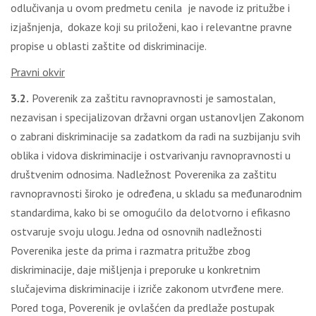
odlučivanja u ovom predmetu cenila je navode iz pritužbe i
izjašnjenja, dokaze koji su priloženi, kao i relevantne pravne
propise u oblasti zaštite od diskriminacije.
Pravni okvir
3.2.
Poverenik za zaštitu ravnopravnosti je samostalan,
nezavisan i specijalizovan državni organ ustanovljen Zakonom
o zabrani diskriminacije sa zadatkom da radi na suzbijanju svih
oblika i vidova diskriminacije i ostvarivanju ravnopravnosti u
društvenim odnosima. Nadležnost Poverenika za zaštitu
ravnopravnosti široko je određena, u skladu sa međunarodnim
standardima, kako bi se omogućilo da delotvorno i efikasno
ostvaruje svoju ulogu. Jedna od osnovnih nadležnosti
Poverenika jeste da prima i razmatra pritužbe zbog
diskriminacije, daje mišljenja i preporuke u konkretnim
slučajevima diskriminacije i izriče zakonom utvrđene mere.
Pored toga, Poverenik je ovlašćen da predlaže postupak