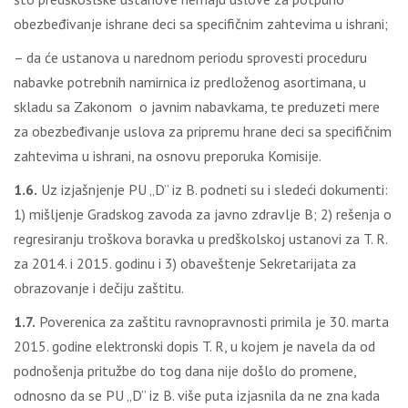
obezbeđivanje ishrane deci sa specifičnim zahtevima u ishrani;
– da će ustanova u narednom periodu sprovesti proceduru
nabavke potrebnih namirnica iz predloženog asortimana, u
skladu sa Zakonom o javnim nabavkama, te preduzeti mere
za obezbeđivanje uslova za pripremu hrane deci sa specifičnim
zahtevima u ishrani, na osnovu preporuka Komisije.
1.6.
Uz izjašnjenje PU „D” iz B. podneti su i sledeći dokumenti:
1) mišljenje Gradskog zavoda za javno zdravlje B; 2) rešenja o
regresiranju troškova boravka u predškolskoj ustanovi za T. R.
za 2014. i 2015. godinu i 3) obaveštenje Sekretarijata za
obrazovanje i dečiju zaštitu.
1.7.
Poverenica za zaštitu ravnopravnosti primila je 30. marta
2015. godine elektronski dopis T. R, u kojem je navela da od
podnošenja pritužbe do tog dana nije došlo do promene,
odnosno da se PU „D” iz B. više puta izjasnila da ne zna kada