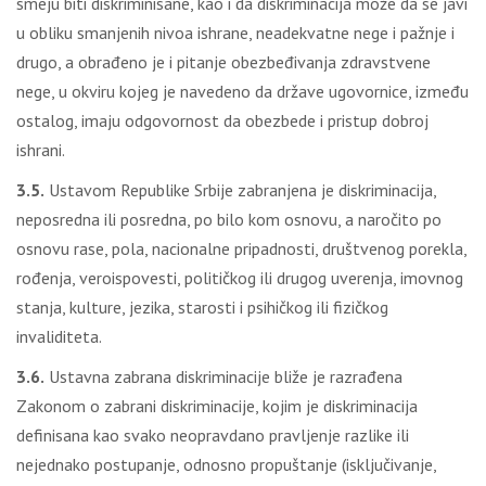
smeju biti diskriminisane, kao i da diskriminacija može da se javi
u obliku smanjenih nivoa ishrane, neadekvatne nege i pažnje i
drugo, a obrađeno je i pitanje obezbeđivanja zdravstvene
nege, u okviru kojeg je navedeno da države ugovornice, između
ostalog, imaju odgovornost da obezbede i pristup dobroj
ishrani.
3.5.
Ustavom Republike Srbije zabranjena je diskriminacija,
neposredna ili posredna, po bilo kom osnovu, a naročito po
osnovu rase, pola, nacionalne pripadnosti, društvenog porekla,
rođenja, veroispovesti, političkog ili drugog uverenja, imovnog
stanja, kulture, jezika, starosti i psihičkog ili fizičkog
invaliditeta.
3.6.
Ustavna zabrana diskriminacije bliže je razrađena
Zakonom o zabrani diskriminacije, kojim je diskriminacija
definisana kao svako neopravdano pravljenje razlike ili
nejednako postupanje, odnosno propuštanje (isključivanje,