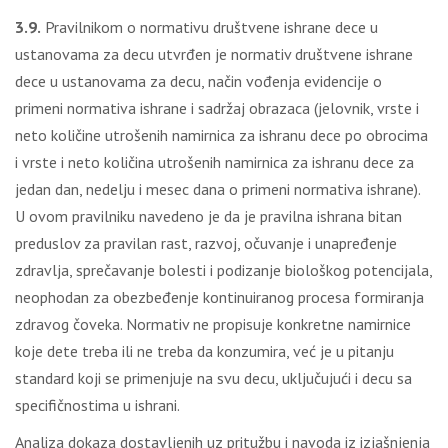
3.9.
Pravilnikom o normativu društvene ishrane dece u
ustanovama za decu utvrđen je normativ društvene ishrane
dece u ustanovama za decu, način vođenja evidencije o
primeni normativa ishrane i sadržaj obrazaca (jelovnik, vrste i
neto količine utrošenih namirnica za ishranu dece po obrocima
i vrste i neto količina utrošenih namirnica za ishranu dece za
jedan dan, nedelju i mesec dana o primeni normativa ishrane).
U ovom pravilniku navedeno je da je pravilna ishrana bitan
preduslov za pravilan rast, razvoj, očuvanje i unapređenje
zdravlja, sprečavanje bolesti i podizanje biološkog potencijala,
neophodan za obezbeđenje kontinuiranog procesa formiranja
zdravog čoveka. Normativ ne propisuje konkretne namirnice
koje dete treba ili ne treba da konzumira, već je u pitanju
standard koji se primenjuje na svu decu, uključujući i decu sa
specifičnostima u ishrani.
Analiza dokaza dostavljenih uz pritužbu i navoda iz izjašnjenja