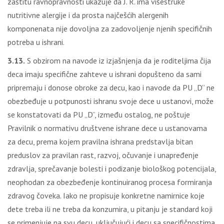
zaštitu ravnopravnosti ukazuje da J. R. ima višestruke
nutritivne alergije i da prosta najčešćih alergenih
komponenata nije dovoljna za zadovoljenje njenih specifičnih
potreba u ishrani.
3.13.
S obzirom na navode iz izjašnjenja da je roditeljima čija
deca imaju specifične zahteve u ishrani dopušteno da sami
pripremaju i donose obroke za decu, kao i navode da PU „D” ne
obezbeđuje u potpunosti ishranu svoje dece u ustanovi, može
se konstatovati da PU „D”, između ostalog, ne poštuje
Pravilnik o normativu društvene ishrane dece u ustanovama
za decu, prema kojem pravilna ishrana predstavlja bitan
preduslov za pravilan rast, razvoj, očuvanje i unapređenje
zdravlja, sprečavanje bolesti i podizanje biološkog potencijala,
neophodan za obezbeđenje kontinuiranog procesa formiranja
zdravog čoveka. Iako ne propisuje konkretne namirnice koje
dete treba ili ne treba da konzumira, u pitanju je standard koji
se primenjuje na svu decu, uključujući i decu sa specifičnostima