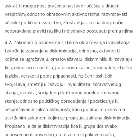
uskratiti mogućnost praćenja nastave i učešća u drugim
vaspitnim, odnosno obrazovnim aktivnostima, razvrstavati
učenike po ličnom svojstvu, zlostavljati ih i na drugi način
neopravdano praviti razliku i nejednako postupati prema njima.
3.7.
Zakonom o osnovama sistema obrazovanja i vaspitanja
takođe je zabranjena diskriminacija, odnosno, aktivnosti
kojima se ugrožavaju, omalovažavaju, diskriminišu ili izdvajaju
lica, odnosno grupe lica, po osnovu: rasne, nacionalne, etničke,
jezičke, verske ili polne pripadnosti, fizičkih i psihičkih
svojstava, smetnji u razvoju i invaliditeta, zdravstvenog
stanja, uzrasta, socijalnog i kulturnog porekla, imovnog
stanja, odnosno političkog opredeljenja i podsticanje ili
nesprečavanje takvih aktivnosti, kao i po drugim osnovima
utvrđenim zakonom kojim se propisuje zabrana diskriminacije.
Propisano je da je diskriminacija lica ili grupe lica svako
neposredno ili posredno, na otvoren ili prikriven način,