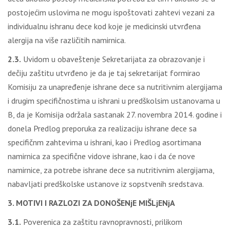
postojećim uslovima ne mogu ispoštovati zahtevi vezani za
individualnu ishranu dece kod koje je medicinski utvrđena
alergija na više različitih namirnica.
2.3.
Uvidom u obaveštenje Sekretarijata za obrazovanje i
dečiju zaštitu utvrđeno je da je taj sekretarijat formirao
Komisiju za unapređenje ishrane dece sa nutritivnim alergijama
i drugim specifičnostima u ishrani u predškolsim ustanovama u
B, da je Komisija održala sastanak 27. novembra 2014. godine i
donela Predlog preporuka za realizaciju ishrane dece sa
specifičnm zahtevima u ishrani, kao i Predlog asortimana
namirnica za specifične vidove ishrane, kao i da će nove
namirnice, za potrebe ishrane dece sa nutritivnim alergijama,
nabavljati predškolske ustanove iz sopstvenih sredstava.
3. MOTIVI I RAZLOZI ZA DONOŠENjE MIŠLjENjA
3.1.
Poverenica za zaštitu ravnopravnosti, prilikom