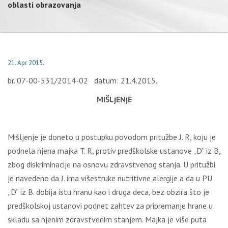
oblasti obrazovanja
21. Apr 2015.
br. 07-00-531/2014-02 datum: 21.4.2015.
MIŠLjENjE
Mišljenje je doneto u postupku povodom pritužbe J. R, koju je
podnela njena majka T. R, protiv predškolske ustanove „D” iz B,
zbog diskriminacije na osnovu zdravstvenog stanja. U pritužbi
je navedeno da J. ima višestruke nutritivne alergije a da u PU
„D” iz B. dobija istu hranu kao i druga deca, bez obzira što je
predškolskoj ustanovi podnet zahtev za pripremanje hrane u
skladu sa njenim zdravstvenim stanjem. Majka je više puta