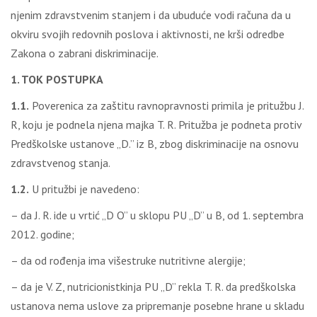
njenim zdravstvenim stanjem i da ubuduće vodi računa da u
okviru svojih redovnih poslova i aktivnosti, ne krši odredbe
Zakona o zabrani diskriminacije.
1. TOK POSTUPKA
1.1.
Poverenica za zaštitu ravnopravnosti primila je pritužbu J.
R, koju je podnela njena majka T. R. Pritužba je podneta protiv
Predškolske ustanove „D.” iz B, zbog diskriminacije na osnovu
zdravstvenog stanja.
1.2.
U pritužbi je navedeno:
– da J. R. ide u vrtić „D O” u sklopu PU „D” u B, od 1. septembra
2012. godine;
– da od rođenja ima višestruke nutritivne alergije;
– da je V. Z, nutricionistkinja PU „D” rekla T. R. da predškolska
ustanova nema uslove za pripremanje posebne hrane u skladu