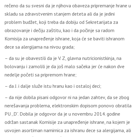
rečeno da su svesni da je njihova obaveza pripremanje hrane u
skladu sa zdravstvenim stanjem deteta ali da je jedini
problem budžet, koji treba da dobiju od Sekretarijata za
obrazovanje i dečiju zaštitu, kao i da počinje sa radom
Komisija za unapređenje ishrane, koja će se baviti ishranom
dece sa alergijama na nivou grada;
– da su je obavestili da je V. Z, glavna nutricionistkinja, na
bolovanju i zamolili je da još malo sačeka jer će nakon dve
nedelje početi sa pripremom hrane;
– da J. i dalje služe istu hranu kao i ostaloj deci;
– da nije dobila pisani odgovor ni na jedan zahtev, da se zbog
nerešavanja problema, elektronskim dopisom ponovo obratila
PU „D”. Dobila je odgovor da je u novembru 2014. godine
održan sastanak Komisije za unapređenje ishrane, na kojem je
usvojen asortiman namirnica za ishranu dece sa alergijama, ali