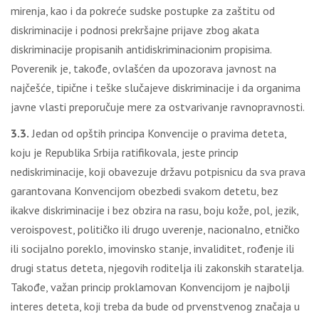
mirenja, kao i da pokreće sudske postupke za zaštitu od
diskriminacije i podnosi prekršajne prijave zbog akata
diskriminacije propisanih antidiskriminacionim propisima.
Poverenik je, takođe, ovlašćen da upozorava javnost na
najčešće, tipične i teške slučajeve diskriminacije i da organima
javne vlasti preporučuje mere za ostvarivanje ravnopravnosti.
3.3.
Jedan od opštih principa Konvencije o pravima deteta,
koju je Republika Srbija ratifikovala, jeste princip
nediskriminacije, koji obavezuje državu potpisnicu da sva prava
garantovana Konvencijom obezbedi svakom detetu, bez
ikakve diskriminacije i bez obzira na rasu, boju kože, pol, jezik,
veroispovest, političko ili drugo uverenje, nacionalno, etničko
ili socijalno poreklo, imovinsko stanje, invaliditet, rođenje ili
drugi status deteta, njegovih roditelja ili zakonskih staratelja.
Takođe, važan princip proklamovan Konvencijom je najbolji
interes deteta, koji treba da bude od prvenstvenog značaja u