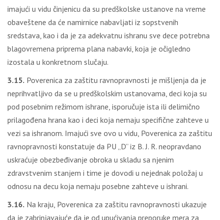
imajući u vidu činjenicu da su predškolske ustanove na vreme
obaveštene da će namirnice nabavljati iz sopstvenih
sredstava, kao i da je za adekvatnu ishranu sve dece potrebna
blagovremena priprema plana nabavki, koja je očigledno
izostala u konkretnom slučaju.
3.15.
Poverenica za zaštitu ravnopravnosti je mišljenja da je
neprihvatljivo da se u predškolskim ustanovama, deci koja su
pod posebnim režimom ishrane, isporučuje ista ili delimično
prilagođena hrana kao i deci koja nemaju specifične zahteve u
vezi sa ishranom. Imajući sve ovo u vidu, Poverenica za zaštitu
ravnopravnosti konstatuje da PU „D” iz B. J. R. neopravdano
uskraćuje obezbeđivanje obroka u skladu sa njenim
zdravstvenim stanjem i time je dovodi u nejednak položaj u
odnosu na decu koja nemaju posebne zahteve u ishrani.
3.16.
Na kraju, Poverenica za zaštitu ravnopravnosti ukazuje
da je zabrinjavajuće da je od upućivanja preporuke mera za