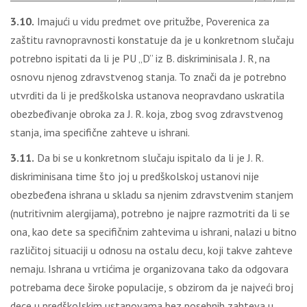
3.10.
Imajući u vidu predmet ove pritužbe, Poverenica za
zaštitu ravnopravnosti konstatuje da je u konkretnom slučaju
potrebno ispitati da li je PU „D” iz B. diskriminisala J. R, na
osnovu njenog zdravstvenog stanja. To znači da je potrebno
utvrditi da li je predškolska ustanova neopravdano uskratila
obezbeđivanje obroka za J. R. koja, zbog svog zdravstvenog
stanja, ima specifične zahteve u ishrani.
3.11.
Da bi se u konkretnom slučaju ispitalo da li je J. R.
diskriminisana time što joj u predškolskoj ustanovi nije
obezbeđena ishrana u skladu sa njenim zdravstvenim stanjem
(nutritivnim alergijama), potrebno je najpre razmotriti da li se
ona, kao dete sa specifičnim zahtevima u ishrani, nalazi u bitno
različitoj situaciji u odnosu na ostalu decu, koji takve zahteve
nemaju. Ishrana u vrtićima je organizovana tako da odgovara
potrebama dece široke populacije, s obzirom da je najveći broj
dece u predškolskim ustanovama bez posebnih zahteva u