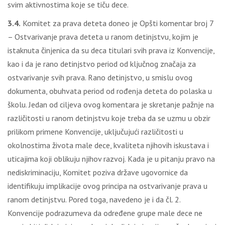
svim aktivnostima koje se tiču dece.
3.4.
Komitet za prava deteta doneo je Opšti komentar broj 7
– Ostvarivanje prava deteta u ranom detinjstvu, kojim je
istaknuta činjenica da su deca titulari svih prava iz Konvencije,
kao i da je rano detinjstvo period od ključnog značaja za
ostvarivanje svih prava. Rano detinjstvo, u smislu ovog
dokumenta, obuhvata period od rođenja deteta do polaska u
školu. Jedan od ciljeva ovog komentara je skretanje pažnje na
različitosti u ranom detinjstvu koje treba da se uzmu u obzir
prilikom primene Konvencije, uključujući različitosti u
okolnostima života male dece, kvaliteta njihovih iskustava i
uticajima koji oblikuju njihov razvoj. Kada je u pitanju pravo na
nediskriminaciju, Komitet poziva države ugovornice da
identifikuju implikacije ovog principa na ostvarivanje prava u
ranom detinjstvu. Pored toga, navedeno je i da čl. 2.
Konvencije podrazumeva da određene grupe male dece ne