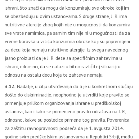
ishrani, što znači da mogu da konzumiraju sve obroke koji im
se obezbeđuju u ovim ustanovama. S druge strane, J. R. ima
nutritivne alergije zbog kojih nije u mogućnosti da konzumira
sve vrste namirnica, pa samim tim nije ni u mogućnosti da za
vreme boravka u vrtiću konzumira obroke koji su pripremljeni
za decu koja nemaju nutritivne alergije. Iz svega navedenog
jasno proizlazi da je J. R. dete sa specifičnim zahtevima u
ishrani, odnosno, da se nalazi u bitno različitoj situaciji u
odnosu na ostalu decu koja te zahteve nemaju.
3.12.
Nadalje, u cilju utvrđivanja da li je u konkretnom slučaju
došlo do diskriminacije, neophodno je utvrditi koje pravilo se
primenjuje prilikom organizovanja ishrane u predškolskoj
ustanovi, kao i kako se primenjeno pravilo odražava na J. R,
odnosno, kakve su posledice primene tog pravila. Poverenica
za zaštitu ravnopravnosti podseća da je 1. avgusta 2014.
godine svim predškolskim ustanovama u Republici Srbiji, među