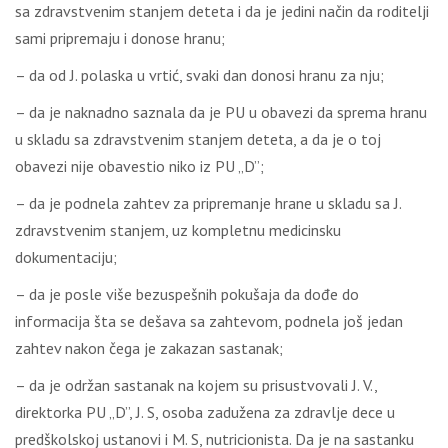
sa zdravstvenim stanjem deteta i da je jedini način da roditelji
sami pripremaju i donose hranu;
– da od J. polaska u vrtić, svaki dan donosi hranu za nju;
– da je naknadno saznala da je PU u obavezi da sprema hranu
u skladu sa zdravstvenim stanjem deteta, a da je o toj
obavezi nije obavestio niko iz PU „D”;
– da je podnela zahtev za pripremanje hrane u skladu sa J.
zdravstvenim stanjem, uz kompletnu medicinsku
dokumentaciju;
– da je posle više bezuspešnih pokušaja da dođe do
informacija šta se dešava sa zahtevom, podnela još jedan
zahtev nakon čega je zakazan sastanak;
– da je održan sastanak na kojem su prisustvovali J. V.,
direktorka PU „D”, J. S, osoba zadužena za zdravlje dece u
predškolskoj ustanovi i M. S, nutricionista. Da je na sastanku