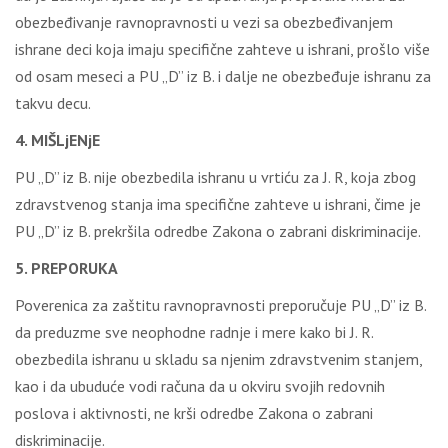
obezbeđivanje ravnopravnosti u vezi sa obezbeđivanjem
ishrane deci koja imaju specifične zahteve u ishrani, prošlo više
od osam meseci a PU „D” iz B. i dalje ne obezbeđuje ishranu za
takvu decu.
4. MIŠLjENjE
PU „D” iz B. nije obezbedila ishranu u vrtiću za J. R, koja zbog
zdravstvenog stanja ima specifične zahteve u ishrani, čime je
PU „D” iz B. prekršila odredbe Zakona o zabrani diskriminacije.
5. PREPORUKA
Poverenica za zaštitu ravnopravnosti preporučuje PU „D” iz B.
da preduzme sve neophodne radnje i mere kako bi J. R.
obezbedila ishranu u skladu sa njenim zdravstvenim stanjem,
kao i da ubuduće vodi računa da u okviru svojih redovnih
poslova i aktivnosti, ne krši odredbe Zakona o zabrani
diskriminacije.