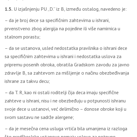
1.5.
U izjašnjenju PU „D.” iz B, između ostalog, navedeno je:
– da je broj dece sa specifičnim zahtevima u ishrani,
prvenstveno zbog alergija na pojedine ili više namirnica u
stalnom porastu;
– da se ustanova, usled nedostatka pravilnika o ishrani dece
sa specifičnim zahtevima u ishrani i nedostatka uslova za
pripremu posenih obroka, obratila Gradskom zavodu za javno
zdravlje B, sa zahtevom za mišljenje o načinu obezbeđivanja
ishrane za takvu decu;
– da T. R, kao ni ostali roditelji čija deca imaju specifične
zahteve u ishrani, nisu i ne obezbeđuju u potpunosti ishranu
svoje dece u ustanovi, već delimično – donose obroke koji u
svom sastavu ne sadrže alergene;
– da je mesečna cena usluga vrtića bila umanjena iz razloga
što predškoslske ustanove nemaju uslove za potpuno