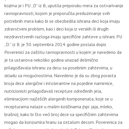
kojima je i PU „D” iz B, uputila preporuku mera za ostvarivanje
ravnopravnosti, kojom je preporučila preduzimanje svih
potrebnih mera kako bi se obezbedila ishrana deci koja imaju
zdravstveni problem, kao i deci koja iz verskih ili drugih
nezdravstvenih razloga imaju specifične zahteve u ishrani. PU
„D.” iz B. je 30. septembra 2014. godine poslala dopis
Poverenici za zaštitu ravnopravnosti u kojem je navedeno da
je ta ustanova nekoliko godina unazad delimično
prilagođavala ishranu za decu sa posebnim zahtevima, u
skladu sa mogućnostima. Navedeno je da su zbog porasta
broja dece alergične i intolerantne na pojedine namirnice,
nutricionisti prilagođavali recepture određenih jela,
eliminacijom najčešćih alergenih komponenata, koje se u
recepturama nalaze u malim količinama (npr. jaja, mleko,
brašno), kako bi što veći broj dece sa specifičnim zahtevima
mogao da konzumira hranu sa ostalom decom. Poverenica za