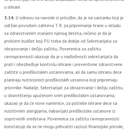
u ishrani.
3.14.
U odnosu na navode iz pritužbe, da je na sastanku koji je
održan povodom zahteva T. R. za pripremanje hrane u skladu
sa zdravstvenim stanjem njenog deteta, rečeno je da je
problem budžet koji PU treba da dobije od Sekretarijata za
obrazovanje i dečiju zaštitu, Poverenica za zaštitu
ravnopravnosti ukazuje da je u nadležnosti sekretarijata da
prati i obezbeđuje kontrolu ishrane i preventivne zdravstvene
zaštite u predškolskim ustanovama, ali da samu ishranu dece
planiraju nutricionisti predškolskih ustanova koji pripremaju
jelovnike. Nadalje, Sekretarijat za obrazovanje i dečiju zaštitu,
u obaveštenju upućenom svim predškolskim ustanovama,
ukazao je da će nove namirnice, za potrebe ishrane dece sa
nutritivnim alergijama, nabavljati predškolske ustanove iz
sopstvenih sredstava. Poverenica za zaštitu ravnopravnosti
konstatuje da se ne mogu prihvatiti razlozi finansijske prirode,