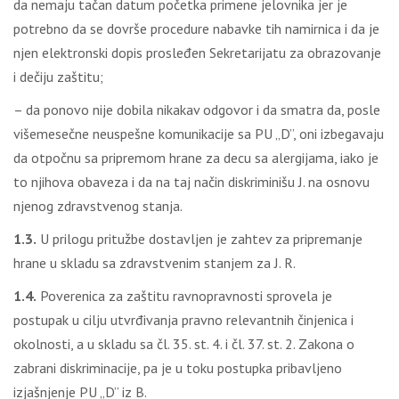
da nemaju tačan datum početka primene jelovnika jer je
potrebno da se dovrše procedure nabavke tih namirnica i da je
njen elektronski dopis prosleđen Sekretarijatu za obrazovanje
i dečiju zaštitu;
– da ponovo nije dobila nikakav odgovor i da smatra da, posle
višemesečne neuspešne komunikacije sa PU „D”, oni izbegavaju
da otpočnu sa pripremom hrane za decu sa alergijama, iako je
to njihova obaveza i da na taj način diskriminišu J. na osnovu
njenog zdravstvenog stanja.
1.3.
U prilogu pritužbe dostavljen je zahtev za pripremanje
hrane u skladu sa zdravstvenim stanjem za J. R.
1.4.
Poverenica za zaštitu ravnopravnosti sprovela je
postupak u cilju utvrđivanja pravno relevantnih činjenica i
okolnosti, a u skladu sa čl. 35. st. 4. i čl. 37. st. 2. Zakona o
zabrani diskriminacije, pa je u toku postupka pribavljeno
izjašnjenje PU „D” iz B.