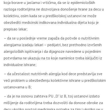
koja borave u jaslama i vrtićima, da se iz epidemioloških
razloga roditeljima ne dozvoljava donošenje hrane za decu u
kolektivu, osim kada se u predškolskoj ustanovi ne može
obezbediti medicinski indikovana individualna dijeta koju je
prepisao lekar;
– da se u poslednje vreme zapaža da potvde o nutritivnim
alergijama izadaju lekari – pedijatri, bez prethodno izvršenih
alergoloških ispitivanja i da dijagnoze navedene u pojedinim
potvrdama ne ukazuju na to koje namirnice treba isključiti iz
individualne ishrane;
– da učestalost nutritivnih alergija kod dece predstavlja sve
veći problem u obezbeđenju kolektivne ishrane u predškolskim
ustanovama u B;
– da je na osnovu zahteva PU „D” iz B, toj ustanovi izdato
mišljenje da roditeljima treba dozvoliti da donose obroke za
decu ukoliko postoji medicinska potreba za tim i ukoliko se u