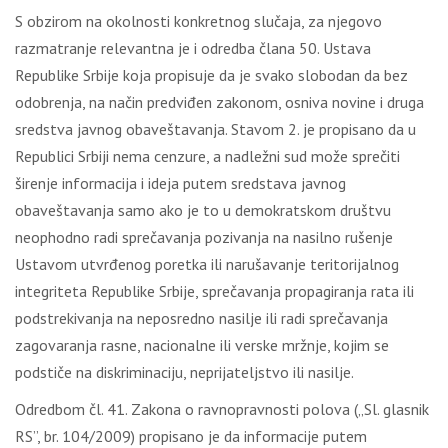
S obzirom na okolnosti konkretnog slučaja, za njegovo
razmatranje relevantna je i odredba člana 50. Ustava
Republike Srbije koja propisuje da je svako slobodan da bez
odobrenja, na način predviđen zakonom, osniva novine i druga
sredstva javnog obaveštavanja. Stavom 2. je propisano da u
Republici Srbiji nema cenzure, a nadležni sud može sprečiti
širenje informacija i ideja putem sredstava javnog
obaveštavanja samo ako je to u demokratskom društvu
neophodno radi sprečavanja pozivanja na nasilno rušenje
Ustavom utvrđenog poretka ili narušavanje teritorijalnog
integriteta Republike Srbije, sprečavanja propagiranja rata ili
podstrekivanja na neposredno nasilje ili radi sprečavanja
zagovaranja rasne, nacionalne ili verske mržnje, kojim se
podstiče na diskriminaciju, neprijateljstvo ili nasilje.
Odredbom čl. 41. Zakona o ravnopravnosti polova („Sl. glasnik
RS”, br. 104/2009) propisano je da informacije putem