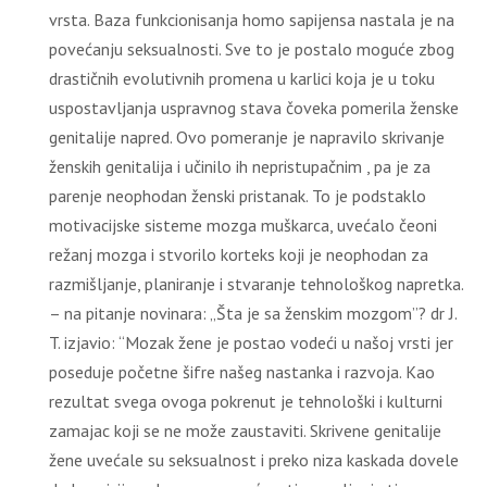
vrsta. Baza funkcionisanja homo sapijensa nastala je na
povećanju seksualnosti. Sve to je postalo moguće zbog
drastičnih evolutivnih promena u karlici koja je u toku
uspostavljanja uspravnog stava čoveka pomerila ženske
genitalije napred. Ovo pomeranje je napravilo skrivanje
ženskih genitalija i učinilo ih nepristupačnim , pa je za
parenje neophodan ženski pristanak. To je podstaklo
motivacijske sisteme mozga muškarca, uvećalo čeoni
režanj mozga i stvorilo korteks koji je neophodan za
razmišljanje, planiranje i stvaranje tehnološkog napretka.
– na pitanje novinara: „Šta je sa ženskim mozgom”? dr J.
T. izjavio: “Mozak žene je postao vodeći u našoj vrsti jer
poseduje početne šifre našeg nastanka i razvoja. Kao
rezultat svega ovoga pokrenut je tehnološki i kulturni
zamajac koji se ne može zaustaviti. Skrivene genitalije
žene uvećale su seksualnost i preko niza kaskada dovele