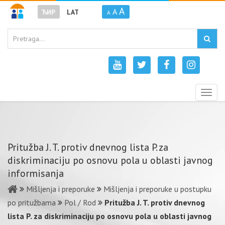
A
A
ЋИР
LAT
A
Togg
navig
Pritužba J. T. protiv dnevnog lista P. za
diskriminaciju po osnovu pola u oblasti javnog
informisanja
Mišljenja i preporuke
Mišljenja i preporuke u postupku
po pritužbama
Pol / Rod
Pritužba J. T. protiv dnevnog
lista P. za diskriminaciju po osnovu pola u oblasti javnog