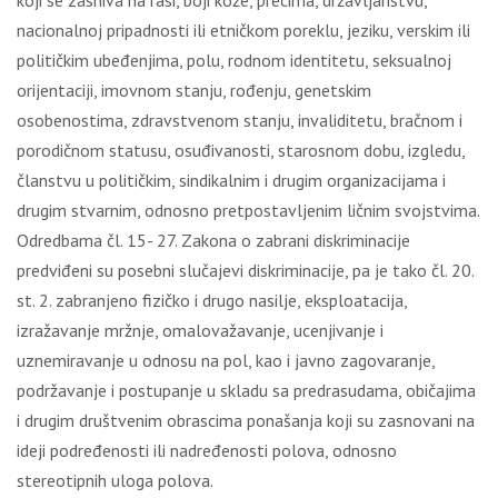
koji se zasniva na rasi, boji kože, precima, državljanstvu,
nacionalnoj pripadnosti ili etničkom poreklu, jeziku, verskim ili
političkim ubeđenjima, polu, rodnom identitetu, seksualnoj
orijentaciji, imovnom stanju, rođenju, genetskim
osobenostima, zdravstvenom stanju, invaliditetu, bračnom i
porodičnom statusu, osuđivanosti, starosnom dobu, izgledu,
članstvu u političkim, sindikalnim i drugim organizacijama i
drugim stvarnim, odnosno pretpostavljenim ličnim svojstvima.
Odredbama čl. 15- 27. Zakona o zabrani diskriminacije
predviđeni su posebni slučajevi diskriminacije, pa je tako čl. 20.
st. 2. zabranjeno fizičko i drugo nasilje, eksploatacija,
izražavanje mržnje, omalovažavanje, ucenjivanje i
uznemiravanje u odnosu na pol, kao i javno zagovaranje,
podržavanje i postupanje u skladu sa predrasudama, običajima
i drugim društvenim obrascima ponašanja koji su zasnovani na
ideji podređenosti ili nadređenosti polova, odnosno
stereotipnih uloga polova.