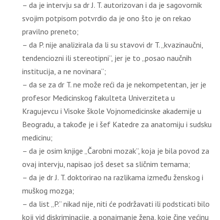
– da je intervju sa dr J. T. autorizovan i da je sagovornik
svojim potpisom potvrdio da je ono što je on rekao
pravilno preneto;
– da P. nije analizirala da li su stavovi dr T. „kvazinaučni,
tendenciozni ili stereotipni”, jer je to „posao naučnih
institucija, a ne novinara”;
– da se za dr T. ne može reći da je nekompetentan, jer je
profesor Medicinskog fakulteta Univerziteta u
Kragujevcu i Visoke škole Vojnomedicinske akademije u
Beogradu, a takođe je i šef Katedre za anatomiju i sudsku
medicinu;
– da je osim knjige „Čarobni mozak”, koja je bila povod za
ovaj intervju, napisao još deset sa sličnim temama;
– da je dr J. T. doktorirao na razlikama između ženskog i
muškog mozga;
– da list „P.” nikad nije, niti će podržavati ili podsticati bilo
koji vid diskriminacije, a ponajmanje žena, koje čine većinu