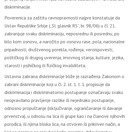
diskriminacije.
Poverenica za zaštitu ravnopravnosti najpre konstatuje da
Ustav Republike Srbije („Sl. glasnik RS”, br. 98/06) u čl. 21.
zabranjuje svaku diskriminaciju, neposrednu ili posrednu, po
bilo kom osnovu, a naročito po osnovu rase, pola, nacionalne
pripadnosti, društvenog porekla, rođenja, veroispovesti,
političkog ili drugog uverenja, imovnog stanja, kulture, jezika,
starosti i psihičkog ili fizičkog invaliditeta.
Ustavna zabrana diskriminacije bliže je razrađena Zakonom o
zabrani diskriminacije koji u čl. 2. st. 1. t. 1. propisuje da
diskriminacija i diskriminatorno postupanje označavaju svako
neopravdano pravljenje razlike ili nejednako postupanje,
odnosno propuštanje (isključivanje, ograničavanje ili davanje
prvenstva), u odnosu na lica ili grupe kao i na članove njihovih
porodica, ili njima bliska lica, na otvoren ili prikriven način, a