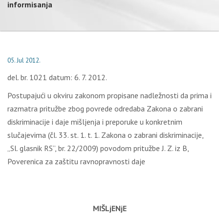
informisanja
05. Jul 2012.
del. br. 1021 datum: 6. 7. 2012.
Postupajući u okviru zakonom propisane nadležnosti da prima i
razmatra pritužbe zbog povrede odredaba Zakona o zabrani
diskriminacije i daje mišljenja i preporuke u konkretnim
slučajevima (čl. 33. st. 1. t. 1. Zakona o zabrani diskriminacije,
„Sl. glasnik RS”, br. 22/2009) povodom pritužbe J. Z. iz B,
Poverenica za zaštitu ravnopravnosti daje
MIŠLjENjE