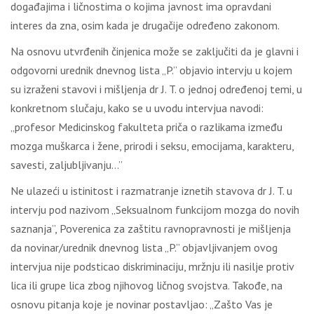
događajima i ličnostima o kojima javnost ima opravdani
interes da zna, osim kada je drugačije određeno zakonom.
Na osnovu utvrđenih činjenica može se zaključiti da je glavni i
odgovorni urednik dnevnog lista „P.” objavio intervju u kojem
su izraženi stavovi i mišljenja dr J. T. o jednoj određenoj temi, u
konkretnom slučaju, kako se u uvodu intervjua navodi:
„profesor Medicinskog fakulteta priča o razlikama između
mozga muškarca i žene, prirodi i seksu, emocijama, karakteru,
savesti, zaljubljivanju…”
Ne ulazeći u istinitost i razmatranje iznetih stavova dr J. T. u
intervju pod nazivom „Seksualnom funkcijom mozga do novih
saznanja”, Poverenica za zaštitu ravnopravnosti je mišljenja
da novinar/urednik dnevnog lista „P.” objavljivanjem ovog
intervjua nije podsticao diskriminaciju, mržnju ili nasilje protiv
lica ili grupe lica zbog njihovog ličnog svojstva. Takođe, na
osnovu pitanja koje je novinar postavljao: „Zašto Vas je