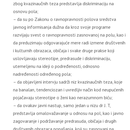
zbog kvazinaučnih teza predstavlja diskriminaciju na
osnovu pola;
– da su po Zakonu o ravnopravnosti polova sredstva
javnog informisanja dužna da kroz svoje programe
razvijaju svest o ravnopravnosti zasnovanoj na polu, kao i
da preduzimaju odgovarajuće mere radi izmene društvenih
i kulturnih obrazaca, običaja i svake druge prakse koji
uslovljavaju stereotipe, predrasude i diskriminaciju,
utemeljenu na ideji o podređenosti, odnosno
nadređenosti određenog pola;
– da objavljeni intervju sadrži niz kvazinaučnih teza, koje
na banalan, tendenciozan i uvredljiv način kod neupućenih
pojačavaju stereotipe o ženi kao nerazumnom biću;
– da ovakav javni nastup, samo jedan u nizu dr J. T,
predstavlja omalovažavanje u odnosu na pol, kao i javno
zagovaranje i podržavanje predrasuda, običaja i drugih
društvenih obrazaca ponašanja, koji su zasnovani na