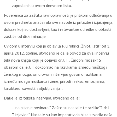
zaposlenih u ovom dnevnom listu.
Poverenica za zaštitu ravnopravnosti je prilikom odlučivanja u
ovom predmetu analizirala sve navode iz pritužbe i izjašnjenja,
dokaze koji su dostavljeni, kao i relevantne odredbe u oblasti
zaštite od diskriminacije.
Uvidom u intervju koji je objavila P. u rubrici „Život i stil” od 1.
aprila 2012. godine, utvrđeno je da je povod za ovaj intervju
bila nova knjiga koju je objavio dr J. T. „Čarobni mozak”. S
obzirom da je J. T. doktorirao na razlikama između muškog i
ženskog mozga, on u ovom intervjuu govori o razlikama
između mozga muškarca i žene, prirodi i seksu, emocijama,
karakteru, savesti, zaljubljivanju…
Dalje je, iz teksta intervjua, utvrđeno da je:
– na pitanje novinara ” Zašto su nastale te razlike”? dr J.
T. izjavio: ” Nastale su kao imperativ da bi se stvorila naša