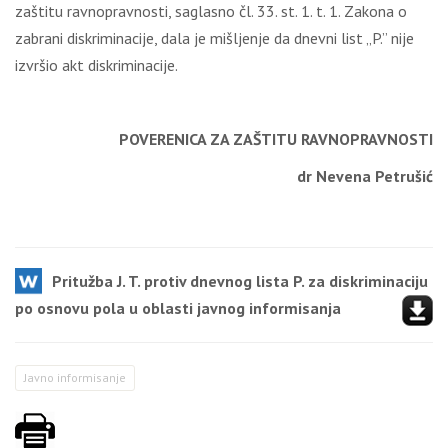
zaštitu ravnopravnosti, saglasno čl. 33. st. 1. t. 1. Zakona o
zabrani diskriminacije, dala je mišljenje da dnevni list „P.” nije
izvršio akt diskriminacije.
POVERENICA ZA ZAŠTITU RAVNOPRAVNOSTI
dr Nevena Petrušić
Pritužba J. T. protiv dnevnog lista P. za diskriminaciju
po osnovu pola u oblasti javnog informisanja
Javno informisanje