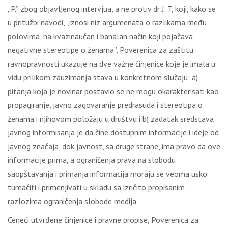
„P.” zbog objavljenog intervjua, a ne protiv dr J. T, koji, kako se
u pritužbi navodi, „iznosi niz argumenata o razlikama među
polovima, na kvazinaučan i banalan način koji pojačava
negativne stereotipe o ženama”, Poverenica za zaštitu
ravnopravnosti ukazuje na dve važne činjenice koje je imala u
vidu prilikom zauzimanja stava u konkretnom slučaju: a)
pitanja koja je novinar postavio se ne mogu okarakterisati kao
propagiranje, javno zagovaranje predrasuda i stereotipa o
ženama i njihovom položaju u društvu i b) zadatak sredstava
javnog informisanja je da čine dostupnim informacije i ideje od
javnog značaja, dok javnost, sa druge strane, ima pravo da ove
informacije prima, a ograničenja prava na slobodu
saopštavanja i primanja informacija moraju se veoma usko
tumačiti i primenjivati u skladu sa izričito propisanim
razlozima ograničenja slobode medija.
Ceneći utvrđene činjenice i pravne propise, Poverenica za