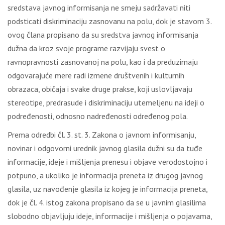
sredstava javnog informisanja ne smeju sadržavati niti
podsticati diskriminaciju zasnovanu na polu, dok je stavom 3.
ovog člana propisano da su sredstva javnog informisanja
dužna da kroz svoje programe razvijaju svest o
ravnopravnosti zasnovanoj na polu, kao i da preduzimaju
odgovarajuće mere radi izmene društvenih i kulturnih
obrazaca, običaja i svake druge prakse, koji uslovljavaju
stereotipe, predrasude i diskriminaciju utemeljenu na ideji o
podređenosti, odnosno nadređenosti određenog pola.
Prema odredbi čl. 3. st. 3. Zakona o javnom informisanju,
novinar i odgovorni urednik javnog glasila dužni su da tuđe
informacije, ideje i mišljenja prenesu i objave verodostojno i
potpuno, a ukoliko je informacija preneta iz drugog javnog
glasila, uz navođenje glasila iz kojeg je informacija preneta,
dok je čl. 4. istog zakona propisano da se u javnim glasilima
slobodno objavljuju ideje, informacije i mišljenja o pojavama,