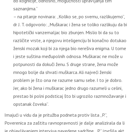
do kognicije, odnosno, mogućnosti upravljanja tim
saznanjima.”
– na pitanje novinara: „Koliko se, po svemu, razlikujemo”,
dr J. T. odgovorio: „Muškarac i žena se toliko razlikuju da bi
hipotetički vanzemaljac bio zbunjen. Mislio bi da su to
različite vrste, a njegovu inteligenciju bi konačno dotukao
ženski mozak koji bi za njega bio nerešiva enigma. U tome
i jeste suština međupolnih odnosa. Muškarac ne može u
potpunosti da dokuči ženu. S druge strane, žena može
mnogo bolje da shvati muškarca. Ali najveći ženski
problem je što ona ne razume samu sebe. I to je dobro.
Jer, ako bi žena i muškarac jedno drugo razumeli u celini,
prestao bi polni podsticaj što bi ugrozilo razmnožavanje i
opstanak čoveka”.
Imajući u vidu da je pritužba podneta protiv lista „P.”,
Poverenica za zaštitu ravnopravnosti je dalje analizirala da li
je objavljivanjem intervjua navedene sadržine, „P.” izvršila akt