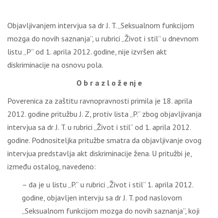
Objavljivanjem intervjua sa dr J. T. „Seksualnom funkcijom
mozga do novih saznanja”, u rubrici „Život i stil” u dnevnom
listu „P” od 1. aprila 2012. godine, nije izvršen akt
diskriminacije na osnovu pola.
O b r a z l o ž e nj e
Poverenica za zaštitu ravnopravnosti primila je 18. aprila
2012. godine pritužbu J. Z, protiv lista „P.” zbog objavljivanja
intervjua sa dr J. T. u rubrici „Život i stil” od 1. aprila 2012.
godine. Podnositeljka pritužbe smatra da objavljivanje ovog
intervjua predstavlja akt diskriminacije žena. U pritužbi je,
između ostalog, navedeno:
– da je u listu „P.” u rubrici „Život i stil” 1. aprila 2012.
godine, objavljen intervju sa dr J. T. pod naslovom
„Seksualnom funkcijom mozga do novih saznanja”, koji