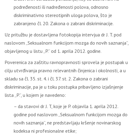
podređenosti ili nadređenosti polova, odnosno
diskriminativno stereotipnih uloga polova, što je
zabranjeno čl. 20. Zakona o zabrani diskriminacije.
Uz pritužbu je dostavljena fotokopija intervjua dr J. T. pod
naslovom „Seksualnom funkcijom mozga do novih saznanja”,
objavljenog u listu „P.” od 1. aprila 2012. godine.
Poverenica za zaštitu ravnopravnosti sprovela je postupak u
cilju utvrđivanja pravno relevantnih činjenica i okolnosti, a u
skladu sa čl. 35. st. 4. i čl. 37. st. 2. Zakona o zabrani
diskriminacije, pa je u toku postupka pribavljeno izjašnjenje
lista „P.”, u kojem je navedeno:
– da stavovi dr J. T, koje je P. objavila 1. aprila 2012.
godine pod naslovom „Seksualnom funkcijom mozga do
novih saznanja”, ne predstavljaju kršenje novinarskog
kodeksa ni profesionalne etike;