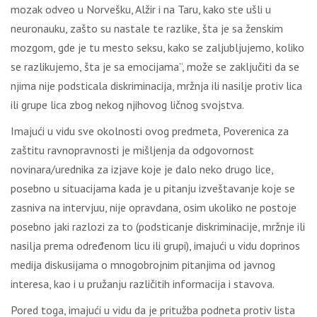
mozak odveo u Norvešku, Alžir i na Taru, kako ste ušli u
neuronauku, zašto su nastale te razlike, šta je sa ženskim
mozgom, gde je tu mesto seksu, kako se zaljubljujemo, koliko
se razlikujemo, šta je sa emocijama”, može se zaključiti da se
njima nije podsticala diskriminacija, mržnja ili nasilje protiv lica
ili grupe lica zbog nekog njihovog ličnog svojstva.
Imajući u vidu sve okolnosti ovog predmeta, Poverenica za
zaštitu ravnopravnosti je mišljenja da odgovornost
novinara/urednika za izjave koje je dalo neko drugo lice,
posebno u situacijama kada je u pitanju izveštavanje koje se
zasniva na intervjuu, nije opravdana, osim ukoliko ne postoje
posebno jaki razlozi za to (podsticanje diskriminacije, mržnje ili
nasilja prema određenom licu ili grupi), imajući u vidu doprinos
medija diskusijama o mnogobrojnim pitanjima od javnog
interesa, kao i u pružanju različitih informacija i stavova.
Pored toga, imajući u vidu da je pritužba podneta protiv lista