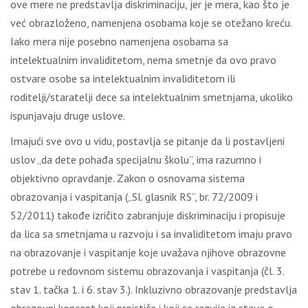
ove mere ne predstavlja diskriminaciju, jer je mera, kao što je
već obrazloženo, namenjena osobama koje se otežano kreću.
Iako mera nije posebno namenjena osobama sa
intelektualnim invaliditetom, nema smetnje da ovo pravo
ostvare osobe sa intelektualnim invaliditetom ili
roditelji/staratelji dece sa intelektualnim smetnjama, ukoliko
ispunjavaju druge uslove.
Imajući sve ovo u vidu, postavlja se pitanje da li postavljeni
uslov „da dete pohađa specijalnu školu”, ima razumno i
objektivno opravdanje. Zakon o osnovama sistema
obrazovanja i vaspitanja („Sl. glasnik RS”, br. 72/2009 i
52/2011) takođe izričito zabranjuje diskriminaciju i propisuje
da lica sa smetnjama u razvoju i sa invaliditetom imaju pravo
na obrazovanje i vaspitanje koje uvažava njihove obrazovne
potrebe u redovnom sistemu obrazovanja i vaspitanja (čl. 3.
stav 1. tačka 1. i 6. stav 3.). Inkluzivno obrazovanje predstavlja