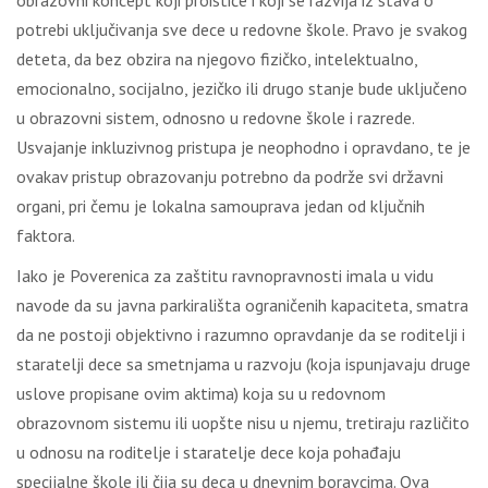
obrazovni koncept koji proističe i koji se razvija iz stava o
potrebi uključivanja sve dece u redovne škole. Pravo je svakog
deteta, da bez obzira na njegovo fizičko, intelektualno,
emocionalno, socijalno, jezičko ili drugo stanje bude uključeno
u obrazovni sistem, odnosno u redovne škole i razrede.
Usvajanje inkluzivnog pristupa je neophodno i opravdano, te je
ovakav pristup obrazovanju potrebno da podrže svi državni
organi, pri čemu je lokalna samouprava jedan od ključnih
faktora.
Iako je Poverenica za zaštitu ravnopravnosti imala u vidu
navode da su javna parkirališta ograničenih kapaciteta, smatra
da ne postoji objektivno i razumno opravdanje da se roditelji i
staratelji dece sa smetnjama u razvoju (koja ispunjavaju druge
uslove propisane ovim aktima) koja su u redovnom
obrazovnom sistemu ili uopšte nisu u njemu, tretiraju različito
u odnosu na roditelje i staratelje dece koja pohađaju
specijalne škole ili čija su deca u dnevnim boravcima. Ova