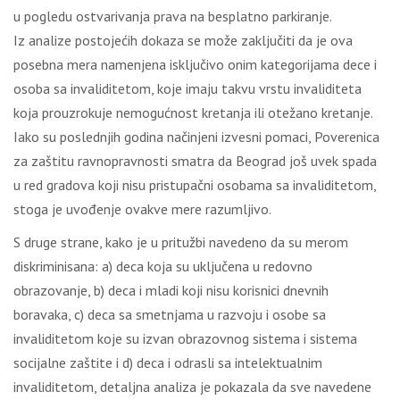
u pogledu ostvarivanja prava na besplatno parkiranje.
Iz analize postojećih dokaza se može zaključiti da je ova
posebna mera namenjena isključivo onim kategorijama dece i
osoba sa invaliditetom, koje imaju takvu vrstu invaliditeta
koja prouzrokuje nemogućnost kretanja ili otežano kretanje.
Iako su poslednjih godina načinjeni izvesni pomaci, Poverenica
za zaštitu ravnopravnosti smatra da Beograd još uvek spada
u red gradova koji nisu pristupačni osobama sa invaliditetom,
stoga je uvođenje ovakve mere razumljivo.
S druge strane, kako je u pritužbi navedeno da su merom
diskriminisana: a) deca koja su uključena u redovno
obrazovanje, b) deca i mladi koji nisu korisnici dnevnih
boravaka, c) deca sa smetnjama u razvoju i osobe sa
invaliditetom koje su izvan obrazovnog sistema i sistema
socijalne zaštite i d) deca i odrasli sa intelektualnim
invaliditetom, detaljna analiza je pokazala da sve navedene