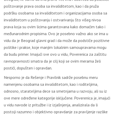
poštovanje prava osoba sa invaliditetom, kao i da pruža
podršku osobama sa invaliditetom i organizacijama osoba sa
invaliditetom u poštovanju i ostvarivanju što višeg nivoa
prava koja su ovim licima garantovana kako domaćim tako i
međunarodnim propisima. Ovo je posebno važno ako se ima u
vidu da je Beograd glavni grad i da može da podstiče pozitivne
politike i prakse, koje manjim lokalnim samoupravama mogu
da budu primer. Imajući sve ovo u vidu, Poverenica za zaštitu
ravnopravnosti smatra da je cilj koji se ovim merama želi
postići, dopušten i opravdan.
Nesporno je da Rešenje i Pravilnik sadrže posebnu meru
namenjenu osobama sa invaliditetom, kao i roditeljima,
odnosno, starateljima dece sa smetnjama u razvoju, ali su iz
ove mere određene kategorije isključene. Poverenica je, imajući
u vidu navode iz pritužbe i iz izjašnjenja, analizirala da li
postoji razumno i objektivno opravdanje za pravljenje razlike