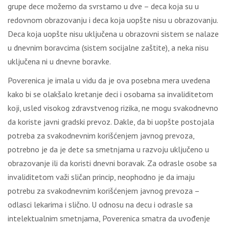
grupe dece možemo da svrstamo u dve – deca koja su u
redovnom obrazovanju i deca koja uopšte nisu u obrazovanju.
Deca koja uopšte nisu uključena u obrazovni sistem se nalaze
u dnevnim boravcima (sistem socijalne zaštite), a neka nisu
uključena ni u dnevne boravke.
Poverenica je imala u vidu da je ova posebna mera uvedena
kako bi se olakšalo kretanje deci i osobama sa invaliditetom
koji, usled visokog zdravstvenog rizika, ne mogu svakodnevno
da koriste javni gradski prevoz. Dakle, da bi uopšte postojala
potreba za svakodnevnim korišćenjem javnog prevoza,
potrebno je da je dete sa smetnjama u razvoju uključeno u
obrazovanje ili da koristi dnevni boravak. Za odrasle osobe sa
invaliditetom važi sličan princip, neophodno je da imaju
potrebu za svakodnevnim korišćenjem javnog prevoza –
odlasci lekarima i slično. U odnosu na decu i odrasle sa
intelektualnim smetnjama, Poverenica smatra da uvođenje