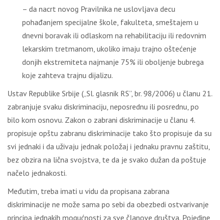
– da nacrt novog Pravilnika ne uslovljava decu
pohađanjem specijalne škole, fakulteta, smeštajem u
dnevni boravak ili odlaskom na rehabilitaciju ili redovnim
lekarskim tretmanom, ukoliko imaju trajno oštećenje
donjih ekstremiteta najmanje 75% ili oboljenje bubrega
koje zahteva trajnu dijalizu.
Ustav Republike Srbije („Sl. glasnik RS”, br. 98/2006) u članu 21.
zabranjuje svaku diskriminaciju, neposrednu ili posrednu, po
bilo kom osnovu. Zakon o zabrani diskriminacije u članu 4.
propisuje opštu zabranu diskriminacije tako što propisuje da su
svi jednaki i da uživaju jednak položaj i jednaku pravnu zaštitu,
bez obzira na lična svojstva, te da je svako dužan da poštuje
načelo jednakosti.
Međutim, treba imati u vidu da propisana zabrana
diskriminacije ne može sama po sebi da obezbedi ostvarivanje
principa jednakih mogućnosti za sve članove društva. Pojedine