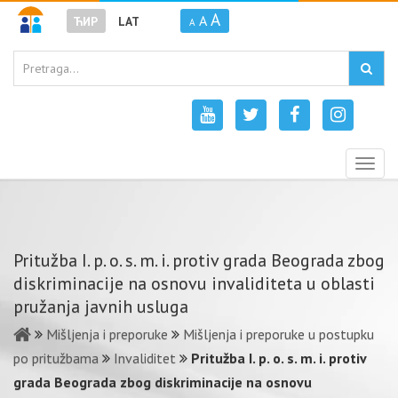
A
A
ЋИР
LAT
A
Togg
navig
Pritužba I. p. o. s. m. i. protiv grada Beograda zbog
diskriminacije na osnovu invaliditeta u oblasti
pružanja javnih usluga
Mišljenja i preporuke
Mišljenja i preporuke u postupku
po pritužbama
Invaliditet
Pritužba I. p. o. s. m. i. protiv
grada Beograda zbog diskriminacije na osnovu