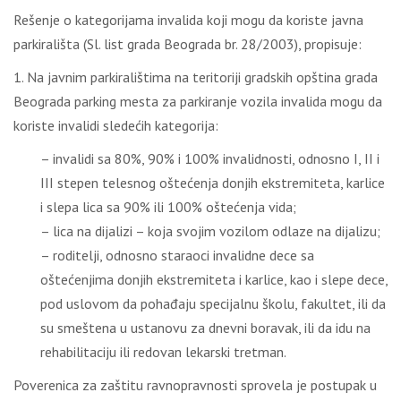
Rešenje o kategorijama invalida koji mogu da koriste javna
parkirališta (Sl. list grada Beograda br. 28/2003), propisuje:
1. Na javnim parkiralištima na teritoriji gradskih opština grada
Beograda parking mesta za parkiranje vozila invalida mogu da
koriste invalidi sledećih kategorija:
– invalidi sa 80%, 90% i 100% invalidnosti, odnosno I, II i
III stepen telesnog oštećenja donjih ekstremiteta, karlice
i slepa lica sa 90% ili 100% oštećenja vida;
– lica na dijalizi – koja svojim vozilom odlaze na dijalizu;
– roditelji, odnosno staraoci invalidne dece sa
oštećenjima donjih ekstremiteta i karlice, kao i slepe dece,
pod uslovom da pohađaju specijalnu školu, fakultet, ili da
su smeštena u ustanovu za dnevni boravak, ili da idu na
rehabilitaciju ili redovan lekarski tretman.
Poverenica za zaštitu ravnopravnosti sprovela je postupak u