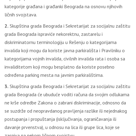
kategorije građana i građanki Beograda na osnovu njihovih
ličnih svojstava.
2.
Skupština grada Beograda i Sekretarijat za socijalnu zaštitu
grada Beograda ispraviće nekorektnu, zastarelu i
diskriminatornu terminologiju u Rešenju o kategorijama
invalida koji mogu da koriste javna parkirališta i Pravilniku o
kategorijama vojnih invalida, civilnih invalida rata i osoba sa
invaliditetom koji mogu besplatno da koriste posebno
određena parking mesta na javnim parkiralištima.
3.
Skupština grada Beograda i Sekretarijat za socijalnu zaštitu
grada Beograda će ubuduće voditi računa da svojim odlukama
ne krše odredbe Zakona o zabrani diskriminacije, odnosno da
se suzdrže od neopravdanog pravljenja razlike ili nejednakog
postupanja i propuštanja (isključivanja, ograničavanja ili
davanje prvenstva), u odnosu na lica ili grupe lica, koje se
zasniva na nekom ličnom svojstvu.