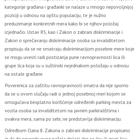
kategorije građana i građanki se nalaze u mnogo nepovoljnijoj
poziciji u odnosu na opštu populaciju, te je nužno
preduzimanje konkretnih mera kako bi se njihov položaj
izjednačio. Ustav RS, kao i Zakon o zabrani diskriminacije i
Zakon o sprečavanju diskriminacije osoba sa invaliditetom
propisuju da se ne smatraju diskriminacijom posebne mere koje
se mogu uvesti radi postizanja pune ravnopravnosti lica ili
grupe lica koja su u suštinski nejednakom položaju u odnosu
na ostale građane.
Poverenica za zaštitu ravnopravnosti smatra da nije sporno
da se u ovom slučaju radi o jednoj posebnoj meri kojom se
omogućava besplatno korišćenje određenih parking mesta za
vozila osoba sa invaliditetom na javnim parkiralištima i
ovakva mera, sama po sebi, ne predstavlja diskriminaciju.
Odredbom člana 8. Zakona o zabrani diskriminacije propisano
je da do povrede ovog načela dolazi ako se licu ili grupi lica,