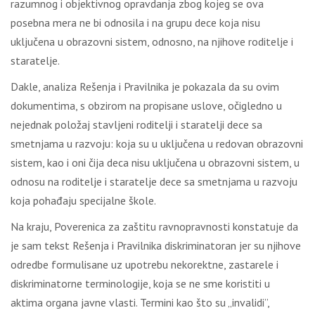
razumnog i objektivnog opravdanja zbog kojeg se ova
posebna mera ne bi odnosila i na grupu dece koja nisu
uključena u obrazovni sistem, odnosno, na njihove roditelje i
staratelje.
Dakle, analiza Rešenja i Pravilnika je pokazala da su ovim
dokumentima, s obzirom na propisane uslove, očigledno u
nejednak položaj stavljeni roditelji i staratelji dece sa
smetnjama u razvoju: koja su u uključena u redovan obrazovni
sistem, kao i oni čija deca nisu uključena u obrazovni sistem, u
odnosu na roditelje i staratelje dece sa smetnjama u razvoju
koja pohađaju specijalne škole.
Na kraju, Poverenica za zaštitu ravnopravnosti konstatuje da
je sam tekst Rešenja i Pravilnika diskriminatoran jer su njihove
odredbe formulisane uz upotrebu nekorektne, zastarele i
diskriminatorne terminologije, koja se ne sme koristiti u
aktima organa javne vlasti. Termini kao što su „invalidi”,