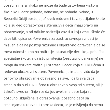
posebna mera nikako ne može da bude uslovljena vrstom
škole koju dete pohađa, odnosno, ne pohađa. Naime, u
Republici Srbiji postoje još uvek redovne i tzv. specijalne škole,
koje su deo obrazovnog sistema. Sva deca imaju pravo na
obrazovanje, a od odluke roditelja zavisi u koju vrstu škole će
dete biti upisano. Poverenica za zaštitu ravnopravnosti je
mišljenja da ne postoji razumno i objektivno opravdanje da se
mera odnosi samo na roditelje i staratelje dece koja pohađaju
specijalne škole, a da istu privilegiju (besplatno parkiranje) ne
mogu da ostvare roditelji i staratelji dece koja su uključena u
redovan obrazovni sistem. Poverenica je imala u vidu da je
osnovno obrazovanje obavezno za sve, i da bi sva deca
trebalo da budu uključena u obrazovno-vaspitni sistem, ali je
takođe svesna i činjenice da još uvek ima dece koja su
potpuno isključena iz obrazovanja (posebno deca sa
smetnjama u razvoju i romska deca), te je mišljenja da nema