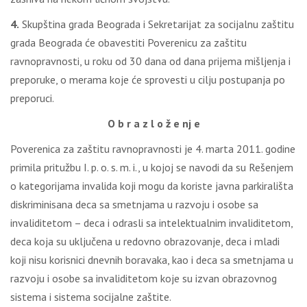
4.
Skupština grada Beograda i Sekretarijat za socijalnu zaštitu
grada Beograda će obavestiti Poverenicu za zaštitu
ravnopravnosti, u roku od 30 dana od dana prijema mišljenja i
preporuke, o merama koje će sprovesti u cilju postupanja po
preporuci.
O b r a z l o ž e nj e
Poverenica za zaštitu ravnopravnosti je 4. marta 2011. godine
primila pritužbu I. p. o. s. m. i., u kojoj se navodi da su Rešenjem
o kategorijama invalida koji mogu da koriste javna parkirališta
diskriminisana deca sa smetnjama u razvoju i osobe sa
invaliditetom – deca i odrasli sa intelektualnim invaliditetom,
deca koja su uključena u redovno obrazovanje, deca i mladi
koji nisu korisnici dnevnih boravaka, kao i deca sa smetnjama u
razvoju i osobe sa invaliditetom koje su izvan obrazovnog
sistema i sistema socijalne zaštite.