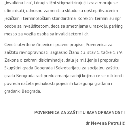
„invalidna lica”, i drugi slični stigmatizirajući izrazi moraju se
eliminisati, odnosno zameniti u skladu sa opšteprihvaćenim
jezičkim i terminološkim standardima. Korektni termini su npr.
osobe sa invaliditetom, deca sa smetnjama u razvoju, parking
mesto za vozila osoba sa invaliditetom i dr.
Ceneći utvrđene činjenice i pravne propise, Poverenica za
zaštitu ravnopravnosti, saglasno članu 33. stav 1. tačke 1. i 9.
Zakona o zabrani diskriminacije, dala je mišljenje i preporuku
Skupštini grada Beograda i Sekretarijatu za socijalnu zaštitu
grada Beograda radi preduzimanja radnji kojima će se otkloniti
povreda načela jednakosti pojedinih kategorija građana i
građanki Beograda.
POVERENICA ZA ZAŠTITU RAVNOPRAVNOSTI
dr Nevena Petrušić