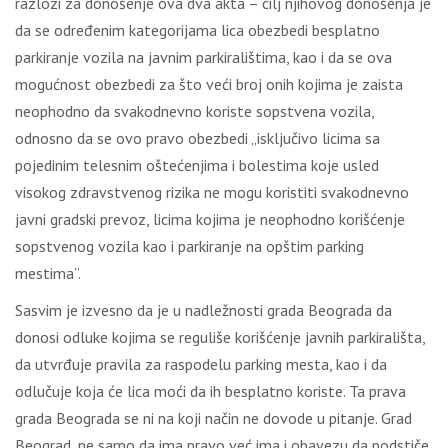
razlozi za donošenje ova dva akta – cilj njihovog donošenja je
da se određenim kategorijama lica obezbedi besplatno
parkiranje vozila na javnim parkiralištima, kao i da se ova
mogućnost obezbedi za što veći broj onih kojima je zaista
neophodno da svakodnevno koriste sopstvena vozila,
odnosno da se ovo pravo obezbedi „isključivo licima sa
pojedinim telesnim oštećenjima i bolestima koje usled
visokog zdravstvenog rizika ne mogu koristiti svakodnevno
javni gradski prevoz, licima kojima je neophodno korišćenje
sopstvenog vozila kao i parkiranje na opštim parking
mestima”.
Sasvim je izvesno da je u nadležnosti grada Beograda da
donosi odluke kojima se reguliše korišćenje javnih parkirališta,
da utvrđuje pravila za raspodelu parking mesta, kao i da
odlučuje koja će lica moći da ih besplatno koriste. Ta prava
grada Beograda se ni na koji način ne dovode u pitanje. Grad
Beograd, ne samo da ima pravo već ima i obavezu da podstiče