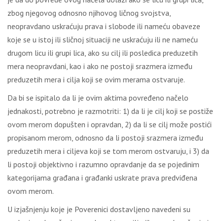
zbog njegovog odnosno njihovog ličnog svojstva,
neopravdano uskraćuju prava i slobode ili nameću obaveze
koje se u istoj ili sličnoj situaciji ne uskraćuju ili ne nameću
drugom licu ili grupi lica, ako su cilj ili posledica preduzetih
mera neopravdani, kao i ako ne postoji srazmera između
preduzetih mera i cilja koji se ovim merama ostvaruje.
Da bi se ispitalo da li je ovim aktima povređeno načelo
jednakosti, potrebno je razmotriti: 1) da li je cilj koji se postiže
ovom merom dopušten i opravdan, 2) da li se cilj može postići
propisanom merom, odnosno da li postoji srazmera između
preduzetih mera i ciljeva koji se tom merom ostvaruju, i 3) da
li postoji objektivno i razumno opravdanje da se pojedinim
kategorijama građana i građanki uskrate prava predviđena
ovom merom.
U izjašnjenju koje je Poverenici dostavljeno navedeni su