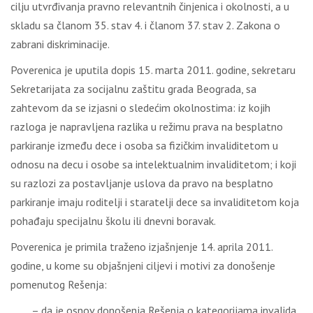
cilju utvrđivanja pravno relevantnih činjenica i okolnosti, a u
skladu sa članom 35. stav 4. i članom 37. stav 2. Zakona o
zabrani diskriminacije.
Poverenica je uputila dopis 15. marta 2011. godine, sekretaru
Sekretarijata za socijalnu zaštitu grada Beograda, sa
zahtevom da se izjasni o sledećim okolnostima: iz kojih
razloga je napravljena razlika u režimu prava na besplatno
parkiranje između dece i osoba sa fizičkim invaliditetom u
odnosu na decu i osobe sa intelektualnim invaliditetom; i koji
su razlozi za postavljanje uslova da pravo na besplatno
parkiranje imaju roditelji i staratelji dece sa invaliditetom koja
pohađaju specijalnu školu ili dnevni boravak.
Poverenica je primila traženo izjašnjenje 14. aprila 2011.
godine, u kome su objašnjeni ciljevi i motivi za donošenje
pomenutog Rešenja:
– da je osnov donošenja Rešenja o kategorijama invalida