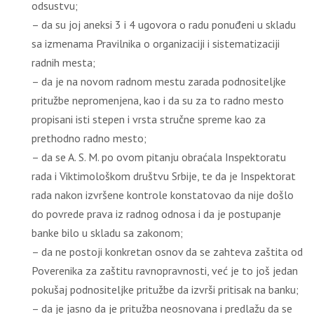
odsustvu;
– da su joj aneksi 3 i 4 ugovora o radu ponuđeni u skladu
sa izmenama Pravilnika o organizaciji i sistematizaciji
radnih mesta;
– da je na novom radnom mestu zarada podnositeljke
pritužbe nepromenjena, kao i da su za to radno mesto
propisani isti stepen i vrsta stručne spreme kao za
prethodno radno mesto;
– da se A. S. M. po ovom pitanju obraćala Inspektoratu
rada i Viktimološkom društvu Srbije, te da je Inspektorat
rada nakon izvršene kontrole konstatovao da nije došlo
do povrede prava iz radnog odnosa i da je postupanje
banke bilo u skladu sa zakonom;
– da ne postoji konkretan osnov da se zahteva zaštita od
Poverenika za zaštitu ravnopravnosti, već je to još jedan
pokušaj podnositeljke pritužbe da izvrši pritisak na banku;
– da je jasno da je pritužba neosnovana i predlažu da se