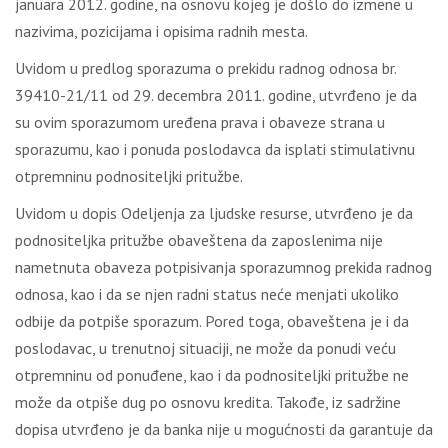
januara 2012. godine, na osnovu kojeg je došlo do izmene u
nazivima, pozicijama i opisima radnih mesta.
Uvidom u predlog sporazuma o prekidu radnog odnosa br.
39410-21/11 od 29. decembra 2011. godine, utvrđeno je da
su ovim sporazumom uređena prava i obaveze strana u
sporazumu, kao i ponuda poslodavca da isplati stimulativnu
otpremninu podnositeljki pritužbe.
Uvidom u dopis Odeljenja za ljudske resurse, utvrđeno je da
podnositeljka pritužbe obaveštena da zaposlenima nije
nametnuta obaveza potpisivanja sporazumnog prekida radnog
odnosa, kao i da se njen radni status neće menjati ukoliko
odbije da potpiše sporazum. Pored toga, obaveštena je i da
poslodavac, u trenutnoj situaciji, ne može da ponudi veću
otpremninu od ponuđene, kao i da podnositeljki pritužbe ne
može da otpiše dug po osnovu kredita. Takođe, iz sadržine
dopisa utvrđeno je da banka nije u mogućnosti da garantuje da