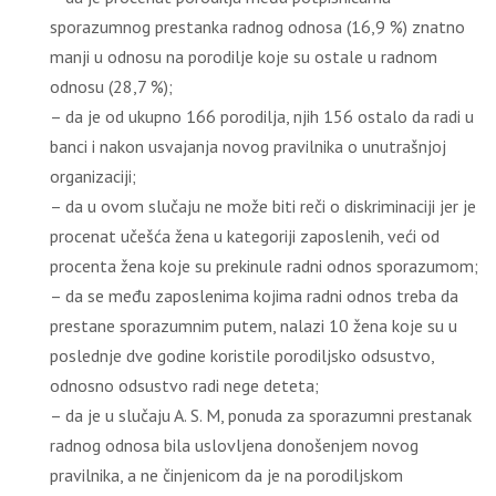
sporazumnog prestanka radnog odnosa (16,9 %) znatno
manji u odnosu na porodilje koje su ostale u radnom
odnosu (28,7 %);
– da je od ukupno 166 porodilja, njih 156 ostalo da radi u
banci i nakon usvajanja novog pravilnika o unutrašnjoj
organizaciji;
– da u ovom slučaju ne može biti reči o diskriminaciji jer je
procenat učešća žena u kategoriji zaposlenih, veći od
procenta žena koje su prekinule radni odnos sporazumom;
– da se među zaposlenima kojima radni odnos treba da
prestane sporazumnim putem, nalazi 10 žena koje su u
poslednje dve godine koristile porodiljsko odsustvo,
odnosno odsustvo radi nege deteta;
– da je u slučaju A. S. M, ponuda za sporazumni prestanak
radnog odnosa bila uslovljena donošenjem novog
pravilnika, a ne činjenicom da je na porodiljskom