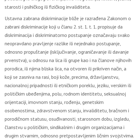
starosti i psihičkog ili fizičkog invaliditeta.
Ustavna zabrana diskriminacije bliže je razrađena Zakonom o
zabrani diskriminacije koji u članu 2. st. 1. t. 1. propisuje da
diskriminacija i diskriminatorno postupanje označavaju svako
neopravdano pravljenje razlike ili nejednako postupanje,
odnosno propuštanje (isključivanje, ograničavanje ili davanje
prvenstva), u odnosu na lica ili grupe kao i na članove njihovih
porodica, ili njima bliska lica, na otvoren ili prikriven način, a
koji se zasniva na rasi, boji kože, precima, državljanstvu,
nacionalnoj pripadnosti ili etničkom poreklu, jeziku, verskim ili
političkim ubeđenjima, polu, rodnom identitetu, seksualnoj
orijentaciji, imovnom stanju, rođenju, genetskim
osobenostima, zdravstvenom stanju, invaliditetu, bračnom i
porodičnom statusu, osuđivanosti, starosnom dobu, izgledu,
članstvu u političkim, sindikalnim i drugim organizacijama i
drugim stvarnim, odnosno pretpostavljenim ličnim svojstvima.