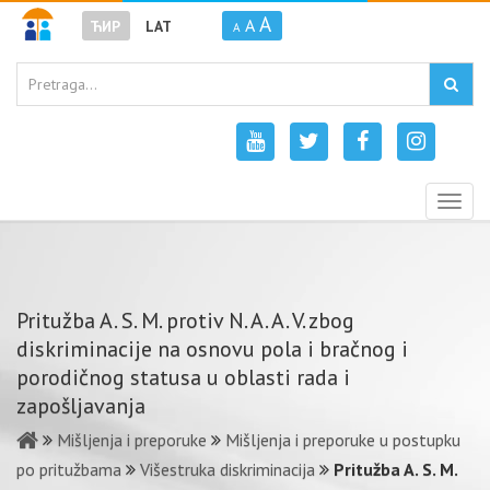
A
A
ЋИР
LAT
A
Togg
navig
Pritužba A. S. M. protiv N. A. A. V. zbog
diskriminacije na osnovu pola i bračnog i
porodičnog statusa u oblasti rada i
zapošljavanja
Mišljenja i preporuke
Mišljenja i preporuke u postupku
po pritužbama
Višestruka diskriminacija
Pritužba A. S. M.