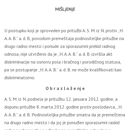
MIŠLjENjE
U postupku koji je sproveden po pritužbi A. S. M. iz N. protiv „H.
A. A. B.” a. d. B, povodom premeštaja podnositeljke pritužbe na
drugo radno mesto i ponude za sporazumni prekid radnog
odnosa, nije utvrđeno da je „H. A. A. B.” a. d. B. izvršila akt
diskriminacije na osnovu pola i bračnog i porodičnog statusa,
pa se postupanje „H. A. A. B.” a. d. B. ne može kvalifikovati kao
diskriminatorno.
O b r a z l o ž e nj e
A. S. M. iz N. podnela je pritužbu 12. januara 2012. godine, a
dopunu pritužbe 8. marta 2012. godine protiv poslodavca, „H.
A. A. B.” a. d. B. Podnositeljka pritužbe smatra da je premeštena
na drugo radno mesto i da joj je ponuđen sporazumni raskid