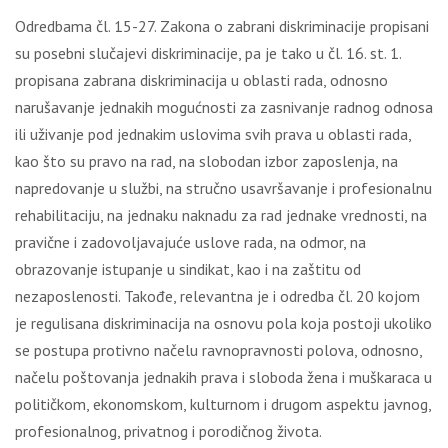
Odredbama čl. 15-27. Zakona o zabrani diskriminacije propisani
su posebni slučajevi diskriminacije, pa je tako u čl. 16. st. 1.
propisana zabrana diskriminacija u oblasti rada, odnosno
narušavanje jednakih mogućnosti za zasnivanje radnog odnosa
ili uživanje pod jednakim uslovima svih prava u oblasti rada,
kao što su pravo na rad, na slobodan izbor zaposlenja, na
napredovanje u službi, na stručno usavršavanje i profesionalnu
rehabilitaciju, na jednaku naknadu za rad jednake vrednosti, na
pravične i zadovoljavajuće uslove rada, na odmor, na
obrazovanje istupanje u sindikat, kao i na zaštitu od
nezaposlenosti. Takođe, relevantna je i odredba čl. 20 kojom
je regulisana diskriminacija na osnovu pola koja postoji ukoliko
se postupa protivno načelu ravnopravnosti polova, odnosno,
načelu poštovanja jednakih prava i sloboda žena i muškaraca u
političkom, ekonomskom, kulturnom i drugom aspektu javnog,
profesionalnog, privatnog i porodičnog života.