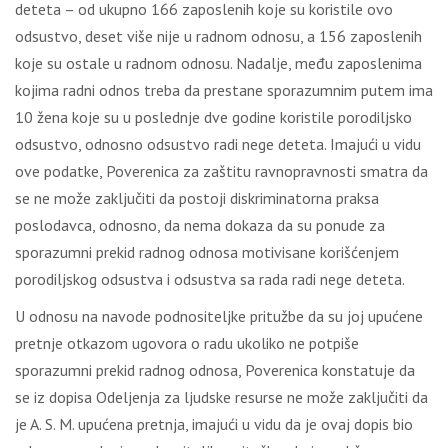
deteta – od ukupno 166 zaposlenih koje su koristile ovo
odsustvo, deset više nije u radnom odnosu, a 156 zaposlenih
koje su ostale u radnom odnosu. Nadalje, među zaposlenima
kojima radni odnos treba da prestane sporazumnim putem ima
10 žena koje su u poslednje dve godine koristile porodiljsko
odsustvo, odnosno odsustvo radi nege deteta. Imajući u vidu
ove podatke, Poverenica za zaštitu ravnopravnosti smatra da
se ne može zaključiti da postoji diskriminatorna praksa
poslodavca, odnosno, da nema dokaza da su ponude za
sporazumni prekid radnog odnosa motivisane korišćenjem
porodiljskog odsustva i odsustva sa rada radi nege deteta.
U odnosu na navode podnositeljke pritužbe da su joj upućene
pretnje otkazom ugovora o radu ukoliko ne potpiše
sporazumni prekid radnog odnosa, Poverenica konstatuje da
se iz dopisa Odeljenja za ljudske resurse ne može zaključiti da
je A. S. M. upućena pretnja, imajući u vidu da je ovaj dopis bio