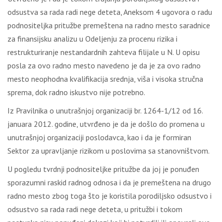
odsustva sa rada radi nege deteta, Aneksom 4 ugovora o radu
podnositeljka pritužbe premeštena na radno mesto saradnice
za finansijsku analizu u Odeljenju za procenu rizika i
restrukturiranje nestandardnih zahteva filijale u N. U opisu
posla za ovo radno mesto navedeno je da je za ovo radno
mesto neophodna kvalifikacija srednja, viša i visoka stručna
sprema, dok radno iskustvo nije potrebno.
Iz Pravilnika o unutrašnjoj organizaciji br. 1264-1/12 od 16.
januara 2012. godine, utvrđeno je da je došlo do promena u
unutrašnjoj organizaciji poslodavca, kao i da je formiran
Sektor za upravljanje rizikom u poslovima sa stanovništvom.
U pogledu tvrdnji podnositeljke pritužbe da joj je ponuđen
sporazumni raskid radnog odnosa i da je premeštena na drugo
radno mesto zbog toga što je koristila porodiljsko odsustvo i
odsustvo sa rada radi nege deteta, u pritužbi i tokom