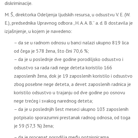
diskriminacije.
M. Š, direktorka Odeljenja ljudskih resursa, u odsustvu V. E. (W.
E.), predsednika Upravnog odbora „H. A. A. B.” a. d. B dostavila je
izjašnjenje, u kojem je navedeno:
– da se u radnom odnosu u banci nalazi ukupno 819 lica
od čega je 578 žena, što čini 70,6 %;
– da je u poslednje dve godine porodiljsko odsustvo i
odsustvo sa rada radi nege deteta koristilo 166
zaposlenih žena, dok je 19 zaposlenih koristilo i odsustvo
zbog posebne nege deteta, a devet zaposlenih radnica je
koristilo odsustvo u trajanju od dve godine po osnovu
nege trećeg i svakog narednog deteta;
– da je u poslednjih šest meseci ukupno 103 zaposlenih
potpisalo sporazumni prestanak radnog odnosa, od toga
je 59 (57,3 %) žena;
– da je procenat porodilja među potpisnicama