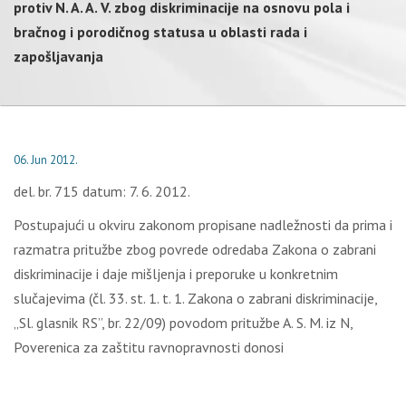
protiv N. A. A. V. zbog diskriminacije na osnovu pola i
bračnog i porodičnog statusa u oblasti rada i
zapošljavanja
06. Jun 2012.
del. br. 715 datum: 7. 6. 2012.
Postupajući u okviru zakonom propisane nadležnosti da prima i
razmatra pritužbe zbog povrede odredaba Zakona o zabrani
diskriminacije i daje mišljenja i preporuke u konkretnim
slučajevima (čl. 33. st. 1. t. 1. Zakona o zabrani diskriminacije,
„Sl. glasnik RS”, br. 22/09) povodom pritužbe A. S. M. iz N,
Poverenica za zaštitu ravnopravnosti donosi