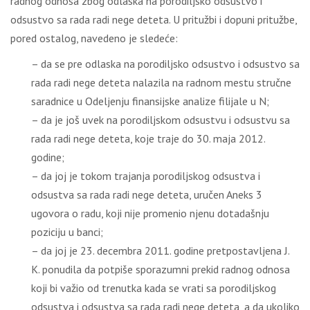
radnog odnosa zbog odlaska na porodiljsko odsustvo i
odsustvo sa rada radi nege deteta. U pritužbi i dopuni pritužbe,
pored ostalog, navedeno je sledeće:
– da se pre odlaska na porodiljsko odsustvo i odsustvo sa
rada radi nege deteta nalazila na radnom mestu stručne
saradnice u Odeljenju finansijske analize filijale u N;
– da je još uvek na porodiljskom odsustvu i odsustvu sa
rada radi nege deteta, koje traje do 30. maja 2012.
godine;
– da joj je tokom trajanja porodiljskog odsustva i
odsustva sa rada radi nege deteta, uručen Aneks 3
ugovora o radu, koji nije promenio njenu dotadašnju
poziciju u banci;
– da joj je 23. decembra 2011. godine pretpostavljena J.
K. ponudila da potpiše sporazumni prekid radnog odnosa
koji bi važio od trenutka kada se vrati sa porodiljskog
odsustva i odsustva sa rada radi nege deteta, a da ukoliko