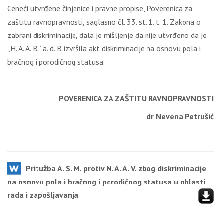
Ceneći utvrđene činjenice i pravne propise, Poverenica za
zaštitu ravnopravnosti, saglasno čl. 33. st. 1. t. 1. Zakona o
zabrani diskriminacije, dala je mišljenje da nije utvrđeno da je
„H. A. A. B.” a. d. B izvršila akt diskriminacije na osnovu pola i
bračnog i porodičnog statusa.
POVERENICA ZA ZAŠTITU RAVNOPRAVNOSTI
dr Nevena Petrušić
Pritužba A. S. M. protiv N. A. A. V. zbog diskriminacije
na osnovu pola i bračnog i porodičnog statusa u oblasti
rada i zapošljavanja