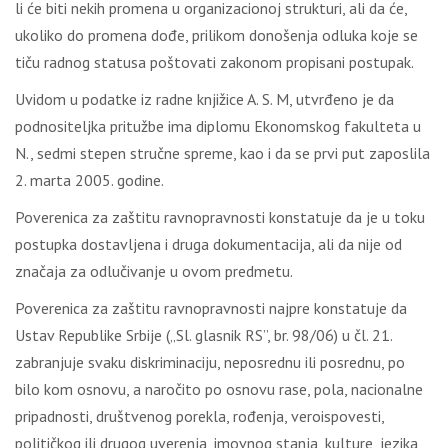
li će biti nekih promena u organizacionoj strukturi, ali da će,
ukoliko do promena dođe, prilikom donošenja odluka koje se
tiču radnog statusa poštovati zakonom propisani postupak.
Uvidom u podatke iz radne knjižice A. S. M, utvrđeno je da
podnositeljka pritužbe ima diplomu Ekonomskog fakulteta u
N., sedmi stepen stručne spreme, kao i da se prvi put zaposlila
2. marta 2005. godine.
Poverenica za zaštitu ravnopravnosti konstatuje da je u toku
postupka dostavljena i druga dokumentacija, ali da nije od
značaja za odlučivanje u ovom predmetu.
Poverenica za zaštitu ravnopravnosti najpre konstatuje da
Ustav Republike Srbije („Sl. glasnik RS”, br. 98/06) u čl. 21.
zabranjuje svaku diskriminaciju, neposrednu ili posrednu, po
bilo kom osnovu, a naročito po osnovu rase, pola, nacionalne
pripadnosti, društvenog porekla, rođenja, veroispovesti,
političkog ili drugog uverenja, imovnog stanja, kulture, jezika,