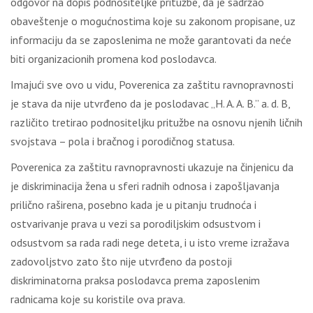
odgovor na dopis podnositeljke pritužbe, da je sadržao
obaveštenje o mogućnostima koje su zakonom propisane, uz
informaciju da se zaposlenima ne može garantovati da neće
biti organizacionih promena kod poslodavca.
Imajući sve ovo u vidu, Poverenica za zaštitu ravnopravnosti
je stava da nije utvrđeno da je poslodavac „H. A. A. B.” a. d. B,
različito tretirao podnositeljku pritužbe na osnovu njenih ličnih
svojstava – pola i bračnog i porodičnog statusa.
Poverenica za zaštitu ravnopravnosti ukazuje na činjenicu da
je diskriminacija žena u sferi radnih odnosa i zapošljavanja
prilično raširena, posebno kada je u pitanju trudnoća i
ostvarivanje prava u vezi sa porodiljskim odsustvom i
odsustvom sa rada radi nege deteta, i u isto vreme izražava
zadovoljstvo zato što nije utvrđeno da postoji
diskriminatorna praksa poslodavca prema zaposlenim
radnicama koje su koristile ova prava.