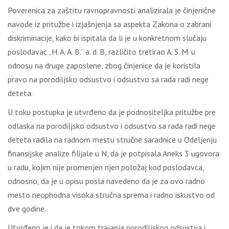
Poverenica za zaštitu ravnopravnosti analizirala je činjenične
navode iz pritužbe i izjašnjenja sa aspekta Zakona o zabrani
diskriminacije, kako bi ispitala da li je u konkretnom slučaju
poslodavac „H. A. A. B.” a. d. B, različito tretirao A. S. M. u
odnosu na druge zaposlene, zbog činjenice da je koristila
pravo na porodiljsko odsustvo i odsustvo sa rada radi nege
deteta.
U toku postupka je utvrđeno da je podnositeljka pritužbe pre
odlaska na porodiljsko odsustvo i odsustvo sa rada radi nege
deteta radila na radnom mestu stručne saradnice u Odeljenju
finansijske analize filijale u N, da je potpisala Aneks 3 ugovora
u radu, kojim nije promenjen njen položaj kod poslodavca,
odnosno, da je u opisu posla navedeno da je za ovo radno
mesto neophodna visoka stručna sprema i radno iskustvo od
dve godine.
Utvrđeno je i da je tokom trajanja porodiljskog odsustva i