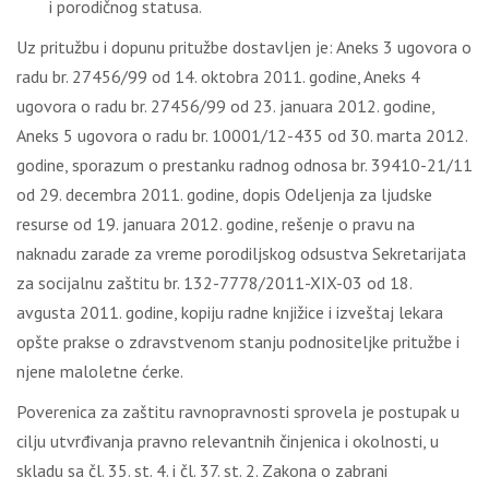
i porodičnog statusa.
Uz pritužbu i dopunu pritužbe dostavljen je: Aneks 3 ugovora o
radu br. 27456/99 od 14. oktobra 2011. godine, Aneks 4
ugovora o radu br. 27456/99 od 23. januara 2012. godine,
Aneks 5 ugovora o radu br. 10001/12-435 od 30. marta 2012.
godine, sporazum o prestanku radnog odnosa br. 39410-21/11
od 29. decembra 2011. godine, dopis Odeljenja za ljudske
resurse od 19. januara 2012. godine, rešenje o pravu na
naknadu zarade za vreme porodiljskog odsustva Sekretarijata
za socijalnu zaštitu br. 132-7778/2011-XIX-03 od 18.
avgusta 2011. godine, kopiju radne knjižice i izveštaj lekara
opšte prakse o zdravstvenom stanju podnositeljke pritužbe i
njene maloletne ćerke.
Poverenica za zaštitu ravnopravnosti sprovela je postupak u
cilju utvrđivanja pravno relevantnih činjenica i okolnosti, u
skladu sa čl. 35. st. 4. i čl. 37. st. 2. Zakona o zabrani