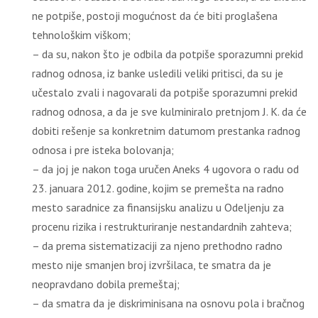
ne potpiše, postoji mogućnost da će biti proglašena
tehnološkim viškom;
– da su, nakon što je odbila da potpiše sporazumni prekid
radnog odnosa, iz banke usledili veliki pritisci, da su je
učestalo zvali i nagovarali da potpiše sporazumni prekid
radnog odnosa, a da je sve kulminiralo pretnjom J. K. da će
dobiti rešenje sa konkretnim datumom prestanka radnog
odnosa i pre isteka bolovanja;
– da joj je nakon toga uručen Aneks 4 ugovora o radu od
23. januara 2012. godine, kojim se premešta na radno
mesto saradnice za finansijsku analizu u Odeljenju za
procenu rizika i restrukturiranje nestandardnih zahteva;
– da prema sistematizaciji za njeno prethodno radno
mesto nije smanjen broj izvršilaca, te smatra da je
neopravdano dobila premeštaj;
– da smatra da je diskriminisana na osnovu pola i bračnog