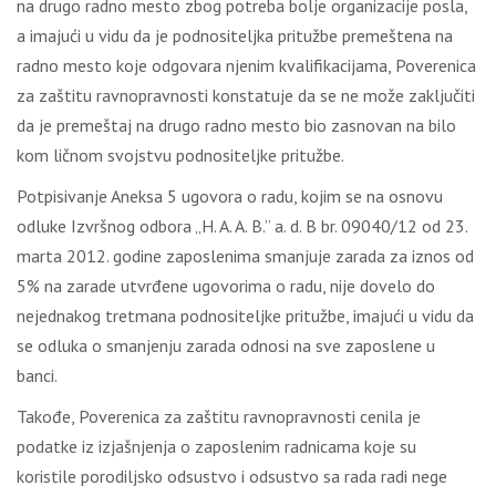
na drugo radno mesto zbog potreba bolje organizacije posla,
a imajući u vidu da je podnositeljka pritužbe premeštena na
radno mesto koje odgovara njenim kvalifikacijama, Poverenica
za zaštitu ravnopravnosti konstatuje da se ne može zaključiti
da je premeštaj na drugo radno mesto bio zasnovan na bilo
kom ličnom svojstvu podnositeljke pritužbe.
Potpisivanje Aneksa 5 ugovora o radu, kojim se na osnovu
odluke Izvršnog odbora „H. A. A. B.” a. d. B br. 09040/12 od 23.
marta 2012. godine zaposlenima smanjuje zarada za iznos od
5% na zarade utvrđene ugovorima o radu, nije dovelo do
nejednakog tretmana podnositeljke pritužbe, imajući u vidu da
se odluka o smanjenju zarada odnosi na sve zaposlene u
banci.
Takođe, Poverenica za zaštitu ravnopravnosti cenila je
podatke iz izjašnjenja o zaposlenim radnicama koje su
koristile porodiljsko odsustvo i odsustvo sa rada radi nege