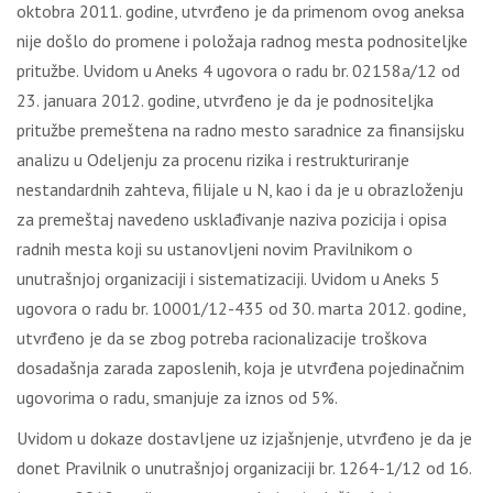
oktobra 2011. godine, utvrđeno je da primenom ovog aneksa
nije došlo do promene i položaja radnog mesta podnositeljke
pritužbe. Uvidom u Aneks 4 ugovora o radu br. 02158a/12 od
23. januara 2012. godine, utvrđeno je da je podnositeljka
pritužbe premeštena na radno mesto saradnice za finansijsku
analizu u Odeljenju za procenu rizika i restrukturiranje
nestandardnih zahteva, filijale u N, kao i da je u obrazloženju
za premeštaj navedeno usklađivanje naziva pozicija i opisa
radnih mesta koji su ustanovljeni novim Pravilnikom o
unutrašnjoj organizaciji i sistematizaciji. Uvidom u Aneks 5
ugovora o radu br. 10001/12-435 od 30. marta 2012. godine,
utvrđeno je da se zbog potreba racionalizacije troškova
dosadašnja zarada zaposlenih, koja je utvrđena pojedinačnim
ugovorima o radu, smanjuje za iznos od 5%.
Uvidom u dokaze dostavljene uz izjašnjenje, utvrđeno je da je
donet Pravilnik o unutrašnjoj organizaciji br. 1264-1/12 od 16.