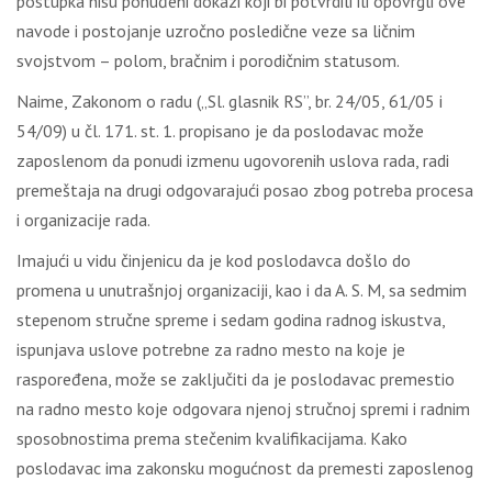
postupka nisu ponuđeni dokazi koji bi potvrdili ili opovrgli ove
navode i postojanje uzročno posledične veze sa ličnim
svojstvom – polom, bračnim i porodičnim statusom.
Naime, Zakonom o radu („Sl. glasnik RS”, br. 24/05, 61/05 i
54/09) u čl. 171. st. 1. propisano je da poslodavac može
zaposlenom da ponudi izmenu ugovorenih uslova rada, radi
premeštaja na drugi odgovarajući posao zbog potreba procesa
i organizacije rada.
Imajući u vidu činjenicu da je kod poslodavca došlo do
promena u unutrašnjoj organizaciji, kao i da A. S. M, sa sedmim
stepenom stručne spreme i sedam godina radnog iskustva,
ispunjava uslove potrebne za radno mesto na koje je
raspoređena, može se zaključiti da je poslodavac premestio
na radno mesto koje odgovara njenoj stručnoj spremi i radnim
sposobnostima prema stečenim kvalifikacijama. Kako
poslodavac ima zakonsku mogućnost da premesti zaposlenog