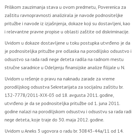
Prilikom zauzimanja stava u ovom predmetu, Poverenica za
zaštitu ravnopravnosti analizirala je navode podnositeljke
pritužbe i navode iz izjašnjenja, dokaze koji su dostavljeni, kao
i relevantne pravne propise u oblasti zaštite od diskriminacije.
Uvidom u dokaze dostavljene u toku postupka utvrđeno je da
je podnositeljka pritužbe pre odlaska na porodiljsko odsustvo i
odsustvo sa rada radi nege deteta radila na radnom mestu
stručne saradnice u Odeljenju finansijske analize filijale u N.
Uvidom u rešenje o pravu na naknadu zarade za vreme
porodiljskog odsustva Sekretarijata za socijalnu zaštitu br.
132-7778/2011-XIX-03 od 18. avgusta 2011. godine,
utvrđeno je da se podnositeljka pritužbe od 1. juna 2011.
godine nalazi na porodiljskom odsustvu i odsustvu sa rada radi
nege deteta, koje traje do 30. maja 2012. godine.
Uvidom u Aneks 3 ugovora o radu br. 30843-44a/11 od 14.