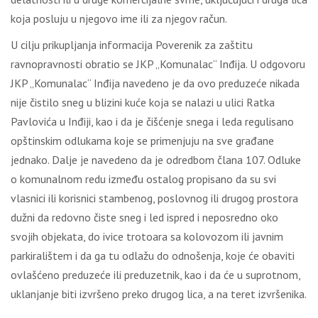
koja posluju u njegovo ime ili za njegov račun.
U cilјu prikuplјanja informacija Poverenik za zaštitu
ravnopravnosti obratio se JKP „Komunalac“ Inđija. U odgovoru
JKP „Komunalac“ Inđija navedeno je da ovo preduzeće nikada
nije čistilo sneg u blizini kuće koja se nalazi u ulici Ratka
Pavlovića u Inđiji, kao i da je čišćenje snega i leda regulisano
opštinskim odlukama koje se primenjuju na sve građane
jednako. Dalјe je navedeno da je odredbom člana 107. Odluke
o komunalnom redu između ostalog propisano da su svi
vlasnici ili korisnici stambenog, poslovnog ili drugog prostora
dužni da redovno čiste sneg i led ispred i neposredno oko
svojih objekata, do ivice trotoara sa kolovozom ili javnim
parkiralištem i da ga tu odlažu do odnošenja, koje će obaviti
ovlašćeno preduzeće ili preduzetnik, kao i da će u suprotnom,
uklanjanje biti izvršeno preko drugog lica, a na teret izvršenika.