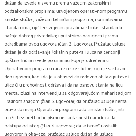
dužan da izvede u svemu prema važećim zakonskim i
podzakonskim propisima; usvojenom operativnom programu
zimske službe; važećim tehničkim propisima, normativama i
standardima; opšteusvojenim pravilima struke i standardu
pažnje dobrog privrednika; uputstvima naručioca i prema
odredbama ovog ugovora (član 2. Ugovora). Pružalac usluge
dužan je da održavanje lokalnih puteva i ulica na teritoriji
opštine Inđija izvede po dinamici koja je određena u
Operativnom programu rada zimske službe, koja je sastavni
deo ugovora, kao i da je u obavezi da redovno obilazi puteve i
ulice čiju prohodnost održava i da na osnovu stanja na licu
mesta, izlazi na intervenciju sa odgovarajućom mehanizacijom
i radnom snagom (član 3. ugovora); da pružalac usluge nema
pravo da menja Operativni program rada zimske službe, niti
može bez prethodne pismene saglasnosti naručioca da
odstupa od istog (član 4. ugovora); da je između ostalih
ugovorenih obaveza, pružalac usluge dužan da usluge