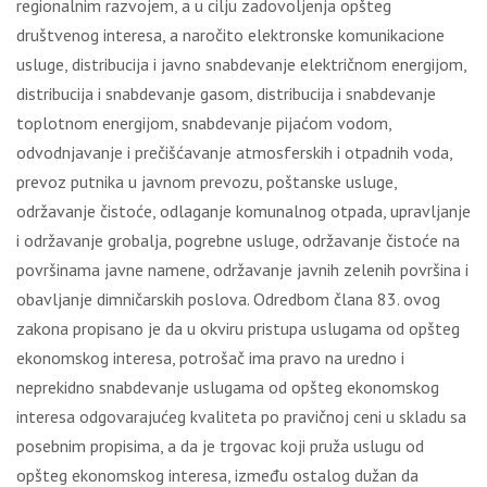
regionalnim razvojem, a u cilјu zadovolјenja opšteg
društvenog interesa, a naročito elektronske komunikacione
usluge, distribucija i javno snabdevanje električnom energijom,
distribucija i snabdevanje gasom, distribucija i snabdevanje
toplotnom energijom, snabdevanje pijaćom vodom,
odvodnjavanje i prečišćavanje atmosferskih i otpadnih voda,
prevoz putnika u javnom prevozu, poštanske usluge,
održavanje čistoće, odlaganje komunalnog otpada, upravlјanje
i održavanje grobalјa, pogrebne usluge, održavanje čistoće na
površinama javne namene, održavanje javnih zelenih površina i
obavlјanje dimničarskih poslova. Odredbom člana 83. ovog
zakona propisano je da u okviru pristupa uslugama od opšteg
ekonomskog interesa, potrošač ima pravo na uredno i
neprekidno snabdevanje uslugama od opšteg ekonomskog
interesa odgovarajućeg kvaliteta po pravičnoj ceni u skladu sa
posebnim propisima, a da je trgovac koji pruža uslugu od
opšteg ekonomskog interesa, između ostalog dužan da