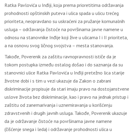
Ratka Pavlovića u Inđiji, koja prema prioretitima održavanja
prohodnosti opštinskih puteva i ulica spada u ulicu trećeg
prioriteta, neopravdano su uskraćeni za pružanje komunalnih
usluga – održavanja čistoće na površinama javne namene u
odnosu na stanovnike Inđije koji žive u ulicama I i II prioriteta,
a na osnovu svog ličnog svojstva – mesta stanovanja.
Takođe, Poverenik za zaštitu ravnopravnosti ističe da je
tokom postupka između ostalog došao i do saznanja da su
stanovnici ulice Ratka Pavlovića u Inđiji pretežno lica starije
životne dobi i s tim u vezi ukazuje da Zakon o zabrani
diskriminacije propisuje da stari imaju pravo na dostojanstvene
uslove života bez diskriminacije, kao i pravo na jednak pristup i
zaštitu od zanemarivanja i uznemiravanja u korišćenju
zdravstvenih i drugih javnih usluga. Takođe, Poverenik ukazuje
da je održavanje čistoće na površinama javne namene
(čišćenje snega i leda) i održavanje prohodnosti ulica u