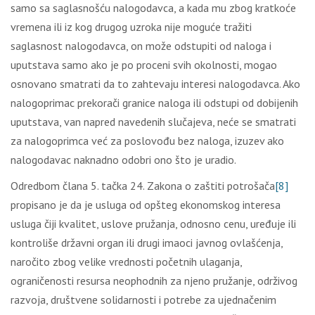
samo sa saglasnošću nalogodavca, a kada mu zbog kratkoće
vremena ili iz kog drugog uzroka nije moguće tražiti
saglasnost nalogodavca, on može odstupiti od naloga i
uputstava samo ako je po proceni svih okolnosti, mogao
osnovano smatrati da to zahtevaju interesi nalogodavca. Ako
nalogoprimac prekorači granice naloga ili odstupi od dobijenih
uputstava, van napred navedenih slučajeva, neće se smatrati
za nalogoprimca već za poslovođu bez naloga, izuzev ako
nalogodavac naknadno odobri ono što je uradio.
Odredbom člana 5. tačka 24. Zakona o zaštiti potrošača
[8]
propisano je da je usluga od opšteg ekonomskog interesa
usluga čiji kvalitet, uslove pružanja, odnosno cenu, uređuje ili
kontroliše državni organ ili drugi imaoci javnog ovlašćenja,
naročito zbog velike vrednosti početnih ulaganja,
ograničenosti resursa neophodnih za njeno pružanje, održivog
razvoja, društvene solidarnosti i potrebe za ujednačenim