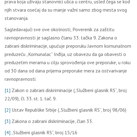
prava koja uživaju stanovnici ulica u centru, usled čega se kod
njih stvara osećaj da su manje važni samo zbog mesta svog
stanovanja.
Sagledavajući sve ove okolnosti, Poverenik za zaštitu
ravnopravnosti je saglasno članu 33. tačka 9. Zakona o
zabrani diskriminacije, upućuje preporuku Javnom komunalnom
preduzeću „Komunalac“ Inđija, uz obavezu da ga obavesti o
preduzetim merama u cilјu sprovođenja ove preporuke, u roku
od 30 dana od dana prijema preporuke mera za ostvarivanje
ravnopravnosti.
[1]
Zakon o zabrani diskriminacije („Službeni glasnik RS“, broj
22/09), čl. 33. st. 1. tač. 9.
[2]
Ustav Republike Srbije („Službeni glasnik RS“, broj 98/06)
[3]
Zakona o zabrani diskriminacije, član 33.
[4]
„Službeni glasnik RS“, broj 15/16