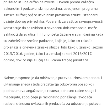
pružalac usluga dužan da izvede u svemu prema važećim
zakonskim i podzakonskim propisima; usvojenom programu
zimske službe; opšte usvojenim pravilima struke i standardu
pažnje dobrog privrednika. Poverenik za zaštitu ravnopravnosti
konstatuje da se uvidom u navedenu dokumentacije, može
zaklјučiti da su ulice I i II prioriteta čišćene u svim danima kada
su zabeležene snežne padavine, kojih je, kako to takođe
proizilazi iz dnevnika zimske službe, bilo kako u zimskoj sezoni
2015/2016. godine, tako i u zimskoj sezoni 2016/2017.
godine, dok to nije slučaj sa ulicama trećeg prioriteta.
Naime, nesporno je da održavanje puteva u zimskom periodu i
uklanjanje snega i leda predstavlјa odgovoran posao koji
podrazumeva angažovanje resursa, odnosno radne snage i
materijala, zbog čega je racionalno ponašanje izvođača
radova, odnosno ovlašćenih preduzeća za održavanje puteva