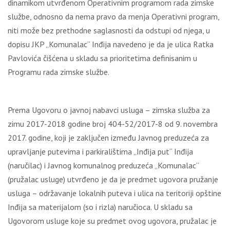
dinamikom utvrđenom Operativnim programom rada zimske
službe, odnosno da nema pravo da menja Operativni program,
niti može bez prethodne saglasnosti da odstupi od njega, u
dopisu JKP „Komunalac“ Inđija navedeno je da je ulica Ratka
Pavlovića čišćena u skladu sa prioritetima definisanim u
Programu rada zimske službe.
Prema Ugovoru o javnoj nabavci usluga – zimska služba za
zimu 2017-2018 godine broj 404-52/2017-8 od 9. novembra
2017. godine, koji je zaklјučen između Javnog preduzeća za
upravlјanje putevima i parkiralištima „Inđija put“ Inđija
(naručilac) i Javnog komunalnog preduzeća „Komunalac“
(pružalac usluge) utvrđeno je da je predmet ugovora pružanje
usluga – održavanje lokalnih puteva i ulica na teritoriji opštine
Inđija sa materijalom (so i rizla) naručioca. U skladu sa
Ugovorom usluge koje su predmet ovog ugovora, pružalac je