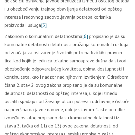
dok se cilј osnivanja javnog preduzeća između ostalog ogleda
i u obezbeđivanju trajnog obavlјanja delatnosti od opšteg
interesa i redovnog zadovolјavanja potreba korisnika
proizvoda i usluga
[5]
.
Zakonom o komunalnim delatnostima
[6]
propisano je da su
komunalne delatnosti delatnosti pružanja komunalnih usluga
od značaja za ostvarenje životnih potreba fizičkih i pravnih
lica, kod kojih je jedinica lokalne samouprave dužna da stvori
obezbeđenje odgovarajućeg kvaliteta, obima, dostupnosti i
kontinuiteta, kao i nadzor nad njihovim izvršenjem. Odredbom
člana 2. stav 2. ovog zakona propisano je da su komunalne
delatnosti delatnosti od opšteg interesa, u koje između
ostalih spadaju i održavanje ulica i puteva i održavanje čistoće
na površinama javne namene, dok je stavom 4. iste odredbe
između ostalog propisano da su komunalne delatnosti iz
stava 3. tačka od 11) do 13) ovog zakona, delatnosti od
opšteg ekonomskog interesa u smislu propisa o zaštiti