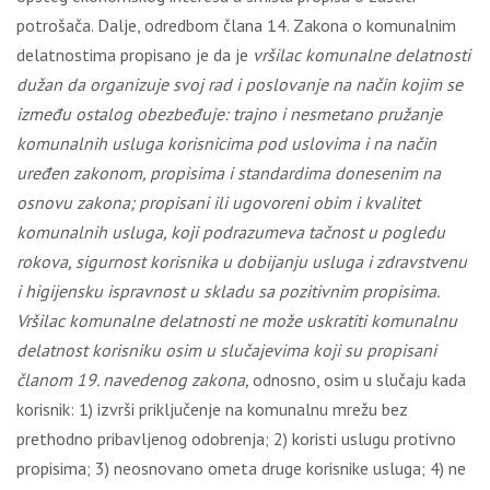
potrošača. Dalјe, odredbom člana 14. Zakona o komunalnim
delatnostima propisano je da je
vršilac komunalne delatnosti
dužan da organizuje svoj rad i poslovanje na način kojim se
između ostalog obezbeđuje: trajno i nesmetano pružanje
komunalnih usluga korisnicima pod uslovima i na način
uređen zakonom, propisima i standardima donesenim na
osnovu zakona; propisani ili ugovoreni obim i kvalitet
komunalnih usluga, koji podrazumeva tačnost u pogledu
rokova, sigurnost korisnika u dobijanju usluga i zdravstvenu
i higijensku ispravnost u skladu sa pozitivnim propisima.
Vršilac komunalne delatnosti ne može uskratiti komunalnu
delatnost korisniku osim u slučajevima koji su propisani
članom 19. navedenog zakona,
odnosno, osim u slučaju kada
korisnik: 1) izvrši priklјučenje na komunalnu mrežu bez
prethodno pribavlјenog odobrenja; 2) koristi uslugu protivno
propisima; 3) neosnovano ometa druge korisnike usluga; 4) ne