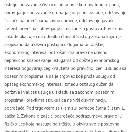
usluge, održavanje čistoće, odlaganje komunalnog otpada,
upravlјanje i održavanje grobalјa, pogrebne usluge, održavanje
čistoće na površinama javne namene, održavanje javnih
zelenih površina i obavlјanje dimničarskih poslova. Poverenik
takođe ukazuje i na odredbu člana 83. istog zakona kojim je
propisano da u okviru pristupa uslugama od opšteg
ekonomskog interesa, potrošač ima pravo na uredno i
neprekidno snabdevanje uslugama od opšteg ekonomskog
interesa odgovarajućeg kvaliteta po pravičnoj ceni u skladu sa
posebnim propisima, a da je trgovac koji pruža uslugu od
opšteg ekonomskog interesa, između ostalog dužan da
održava kvalitet usluge u skladu sa zakonom, posebnim
propisima i pravilima struke i da ne vrši diskriminaciju
potrošača. Pod trgovcem se u smislu odredbe člana 5. stav 1.
tačka 2. Zakona o zaštiti potrošača podrazumeva pravno ili
fizičko lice koje nastupa na tržištu u okviru svoje poslovne
delatnosti ili u druge komercijalne svrhe, uklјučujući i druga lica