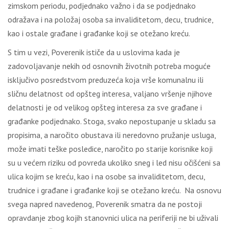
zimskom periodu, podjednako važno i da se podjednako
odražava i na položaj osoba sa invaliditetom, decu, trudnice,
kao i ostale građane i građanke koji se otežano kreću.
S tim u vezi, Poverenik ističe da u uslovima kada je
zadovolјavanje nekih od osnovnih životnih potreba moguće
isklјučivo posredstvom preduzeća koja vrše komunalnu ili
sličnu delatnost od opšteg interesa, valјano vršenje njihove
delatnosti je od velikog opšteg interesa za sve građane i
građanke podjednako. Stoga, svako nepostupanje u skladu sa
propisima, a naročito obustava ili neredovno pružanje usluga,
može imati teške posledice, naročito po starije korisnike koji
su u većem riziku od povreda ukoliko sneg i led nisu očišćeni sa
ulica kojim se kreću, kao i na osobe sa invaliditetom, decu,
trudnice i građane i građanke koji se otežano kreću. Na osnovu
svega napred navedenog, Poverenik smatra da ne postoji
opravdanje zbog kojih stanovnici ulica na periferiji ne bi uživali