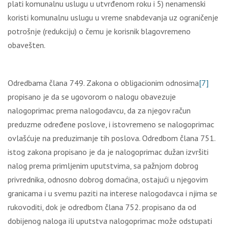
plati komunalnu uslugu u utvrđenom roku i 5) nenamenski
koristi komunalnu uslugu u vreme snabdevanja uz ograničenje
potrošnje (redukciju) o čemu je korisnik blagovremeno
obavešten.
Odredbama člana 749. Zakona o obligacionim odnosima
[7]
propisano je da se ugovorom o nalogu obavezuje
nalogoprimac prema nalogodavcu, da za njegov račun
preduzme određene poslove, i istovremeno se nalogoprimac
ovlašćuje na preduzimanje tih poslova. Odredbom člana 751.
istog zakona propisano je da je nalogoprimac dužan izvršiti
nalog prema primlјenim uputstvima, sa pažnjom dobrog
privrednika, odnosno dobrog domaćina, ostajući u njegovim
granicama i u svemu paziti na interese nalogodavca i njima se
rukovoditi, dok je odredbom člana 752. propisano da od
dobijenog naloga ili uputstva nalogoprimac može odstupati