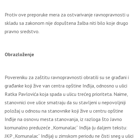
Protiv ove preporuke mera za ostvarivanje ravnopravnosti u
skladu sa zakonom nije dopuštena žalba niti bilo koje drugo
pravno sredstvo.
Obrazloženje
Povereniku za zaštitu ravnopravnosti obratili su se građani i
građanke koji žive van centra opštine Inđija, odnosno u ulici
Ratka Pavlovića koja spada u ulicu trećeg prioriteta. Naime,
stanovnici ove ulice smatraju da su stavlјeni u nepovolјniji
položaj u odnosu na stanovnike koji žive u centru opštine
Inđije na osnovu mesta stanovanja, iz razloga što Javno
komunalno preduzeće „Komunalac“ Inđija (u dalјem tekstu:
JKP „Komunalac“ Inđija) u zimskom periodu ne čisti sneg u ulici