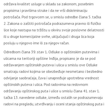
održava kvalitet usluge u skladu sa zakonom, posebnim
propisima i pravilima struke i da ne vrši diskriminaciju
potrošača. Pod trgovcem se, u smislu odredbe člana 5. tačka
2. Zakona o zaštiti potrošača podrazumeva pravno ili fizičko
lice koje nastupa na tržištu u okviru svoje poslovne delatnosti
ili u druge komercijalne svrhe, uklјučujući i druga lica koja
posluju u njegovo ime ili za njegov račun.
Odredbom člana 39. stav 1. Odluke o opštinskim putevima i
ulicama na teritoriji opštine Inđija, propisano je da se pod
održavanjem opštinskih puteva i ulica u smislu ove Odluke
smatraju radovi kojima se obezbeđuje nesmetano i bezbedno
odvijanje saobraćaja, čuva i unapređuje upotrebna vrednost
opštinskih puteva i ulica. Pod radovima na redovnom
održavanju opštinskog puta i ulice u smislu člana 41. stav 1.
tačka 13. navedene odluke, između ostalih se podrazumevaju
radovi na pregledu, utvrđivanju i oceni stanja opštinskog puta i