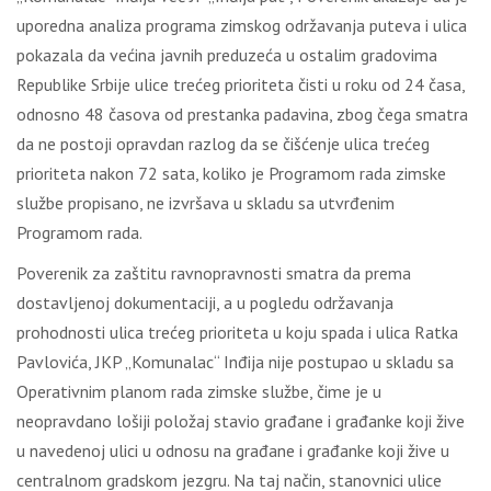
uporedna analiza programa zimskog održavanja puteva i ulica
pokazala da većina javnih preduzeća u ostalim gradovima
Republike Srbije ulice trećeg prioriteta čisti u roku od 24 časa,
odnosno 48 časova od prestanka padavina, zbog čega smatra
da ne postoji opravdan razlog da se čišćenje ulica trećeg
prioriteta nakon 72 sata, koliko je Programom rada zimske
službe propisano, ne izvršava u skladu sa utvrđenim
Programom rada.
Poverenik za zaštitu ravnopravnosti smatra da prema
dostavlјenoj dokumentaciji, a u pogledu održavanja
prohodnosti ulica trećeg prioriteta u koju spada i ulica Ratka
Pavlovića, JKP „Komunalac“ Inđija nije postupao u skladu sa
Operativnim planom rada zimske službe, čime je u
neopravdano lošiji položaj stavio građane i građanke koji žive
u navedenoj ulici u odnosu na građane i građanke koji žive u
centralnom gradskom jezgru. Na taj način, stanovnici ulice