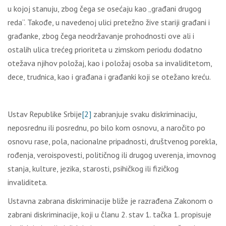
u kojoj stanuju, zbog čega se osećaju kao „građani drugog
reda“. Takođe, u navedenoj ulici pretežno žive stariji građani i
građanke, zbog čega neodržavanje prohodnosti ove ali i
ostalih ulica trećeg prioriteta u zimskom periodu dodatno
otežava njihov položaj, kao i položaj osoba sa invaliditetom,
dece, trudnica, kao i građana i građanki koji se otežano kreću.
Ustav Republike Srbije
[2]
zabranjuje svaku diskriminaciju,
neposrednu ili posrednu, po bilo kom osnovu, a naročito po
osnovu rase, pola, nacionalne pripadnosti, društvenog porekla,
rođenja, veroispovesti, političnog ili drugog uverenja, imovnog
stanja, kulture, jezika, starosti, psihičkog ili fizičkog
invaliditeta.
Ustavna zabrana diskriminacije bliže je razrađena Zakonom o
zabrani diskriminacije, koji u članu 2. stav 1. tačka 1. propisuje