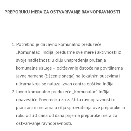
PREPORUKU
MERA ZA OSTVARIVANјE RAVNOPRAVNOSTI
Potrebno je da Javno komunalno preduzeće
„Komunalac“ Inđija preduzme sve mere i aktivnosti iz
svoje nadležnosti u cilјu unapređenja pružanja
komunalne usluge – održavanje čistoće na površinama
javne namene (čišćenje snega) na lokalnim putevima i
ulicama koje se nalaze izvan centra opštine Inđija.
Javno komunalno preduzeće „Komunalac“ Inđija
obavestiće Poverenika za zaštitu ravnopravnosti o
planiranim merama u cilјu sprovođenja ove preporuke, u
roku od 30 dana od dana prijema preporuke mera za
ostvarivanje ravnopravnosti.