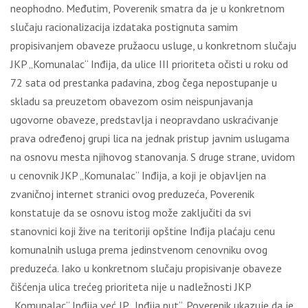
neophodno. Međutim, Poverenik smatra da je u konkretnom
slučaju racionalizacija izdataka postignuta samim
propisivanjem obaveze pružaocu usluge, u konkretnom slučaju
JKP „Komunalac“ Inđija, da ulice III prioriteta očisti u roku od
72 sata od prestanka padavina, zbog čega nepostupanje u
skladu sa preuzetom obavezom osim neispunjavanja
ugovorne obaveze, predstavlјa i neopravdano uskraćivanje
prava određenoj grupi lica na jednak pristup javnim uslugama
na osnovu mesta njihovog stanovanja. S druge strane, uvidom
u cenovnik JKP „Komunalac“ Inđija, a koji je objavlјen na
zvaničnoj internet stranici ovog preduzeća, Poverenik
konstatuje da se osnovu istog može zaklјučiti da svi
stanovnici koji žive na teritoriji opštine Inđija plaćaju cenu
komunalnih usluga prema jedinstvenom cenovniku ovog
preduzeća. Iako u konkretnom slučaju propisivanje obaveze
čišćenja ulica trećeg prioriteta nije u nadležnosti JKP
„Komunalac“ Inđija već JP „Inđija put“, Poverenik ukazuje da je