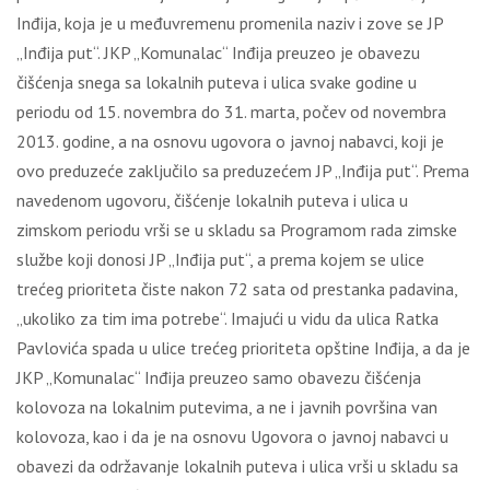
Inđija, koja je u međuvremenu promenila naziv i zove se JP
„Inđija put“. JKP „Komunalac“ Inđija preuzeo je obavezu
čišćenja snega sa lokalnih puteva i ulica svake godine u
periodu od 15. novembra do 31. marta, počev od novembra
2013. godine, a na osnovu ugovora o javnoj nabavci, koji je
ovo preduzeće zaklјučilo sa preduzećem JP „Inđija put“. Prema
navedenom ugovoru, čišćenje lokalnih puteva i ulica u
zimskom periodu vrši se u skladu sa Programom rada zimske
službe koji donosi JP „Inđija put“, a prema kojem se ulice
trećeg prioriteta čiste nakon 72 sata od prestanka padavina,
„ukoliko za tim ima potrebe“. Imajući u vidu da ulica Ratka
Pavlovića spada u ulice trećeg prioriteta opštine Inđija, a da je
JKP „Komunalac“ Inđija preuzeo samo obavezu čišćenja
kolovoza na lokalnim putevima, a ne i javnih površina van
kolovoza, kao i da je na osnovu Ugovora o javnoj nabavci u
obavezi da održavanje lokalnih puteva i ulica vrši u skladu sa