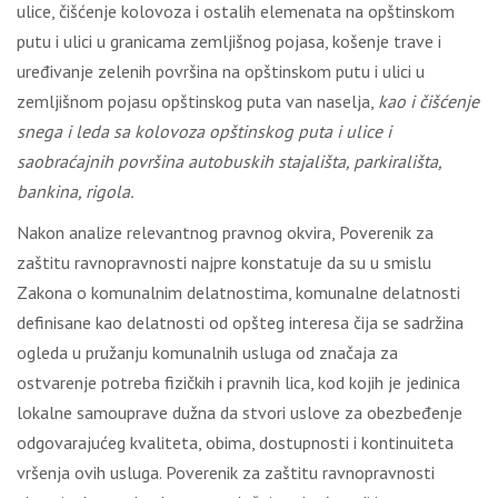
ulice, čišćenje kolovoza i ostalih elemenata na opštinskom
putu i ulici u granicama zemlјišnog pojasa, košenje trave i
uređivanje zelenih površina na opštinskom putu i ulici u
zemlјišnom pojasu opštinskog puta van naselјa,
kao i čišćenje
snega i leda sa kolovoza opštinskog puta i ulice i
saobraćajnih površina autobuskih stajališta, parkirališta,
bankina, rigola.
Nakon analize relevantnog pravnog okvira, Poverenik za
zaštitu ravnopravnosti najpre konstatuje da su u smislu
Zakona o komunalnim delatnostima, komunalne delatnosti
definisane kao delatnosti od opšteg interesa čija se sadržina
ogleda u pružanju komunalnih usluga od značaja za
ostvarenje potreba fizičkih i pravnih lica, kod kojih je jedinica
lokalne samouprave dužna da stvori uslove za obezbeđenje
odgovarajućeg kvaliteta, obima, dostupnosti i kontinuiteta
vršenja ovih usluga. Poverenik za zaštitu ravnopravnosti