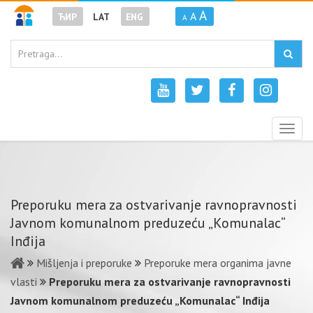
A
A
ЋИР
LAT
ENG
A
Togg
navig
Preporuku mera za ostvarivanje ravnopravnosti
Javnom komunalnom preduzeću „Komunalac“
Inđija
Mišljenja i preporuke
Preporuke mera organima javne
vlasti
Preporuku mera za ostvarivanje ravnopravnosti
Javnom komunalnom preduzeću „Komunalac“ Inđija