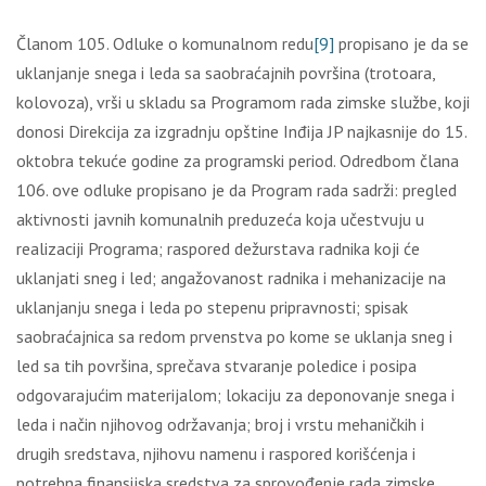
Članom 105. Odluke o komunalnom redu
[9]
propisano je da se
uklanjanje snega i leda sa saobraćajnih površina (trotoara,
kolovoza), vrši u skladu sa Programom rada zimske službe, koji
donosi Direkcija za izgradnju opštine Inđija JP najkasnije do 15.
oktobra tekuće godine za programski period. Odredbom člana
106. ove odluke propisano je da Program rada sadrži: pregled
aktivnosti javnih komunalnih preduzeća koja učestvuju u
realizaciji Programa; raspored dežurstava radnika koji će
uklanjati sneg i led; angažovanost radnika i mehanizacije na
uklanjanju snega i leda po stepenu pripravnosti; spisak
saobraćajnica sa redom prvenstva po kome se uklanja sneg i
led sa tih površina, sprečava stvaranje poledice i posipa
odgovarajućim materijalom; lokaciju za deponovanje snega i
leda i način njihovog održavanja; broj i vrstu mehaničkih i
drugih sredstava, njihovu namenu i raspored korišćenja i
potrebna finansijska sredstva za sprovođenje rada zimske