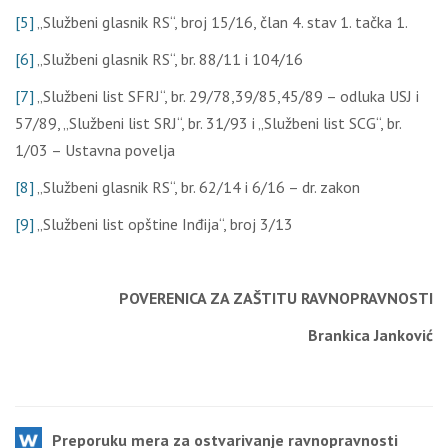
[5]
„Službeni glasnik RS“, broj 15/16, član 4. stav 1. tačka 1.
[6]
„Službeni glasnik RS“, br. 88/11 i 104/16
[7]
„Službeni list SFRJ“, br. 29/78,39/85,45/89 – odluka USJ i
57/89, „Službeni list SRJ“, br. 31/93 i „Službeni list SCG“, br.
1/03 – Ustavna povelјa
[8]
„Službeni glasnik RS“, br. 62/14 i 6/16 – dr. zakon
[9]
„Službeni list opštine Inđija“, broj 3/13
POVERENICA ZA ZAŠTITU RAVNOPRAVNOSTI
Brankica Janković
Preporuku mera za ostvarivanje ravnopravnosti