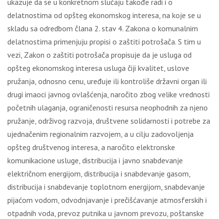
ukazuje da se u konkretnom slučaju takođe radi i o
delatnostima od opšteg ekonomskog interesa, na koje se u
skladu sa odredbom člana 2. stav 4. Zakona o komunalnim
delatnostima primenjuju propisi o zaštiti potrošača. S tim u
vezi, Zakon o zaštiti potrošača propisuje da je usluga od
opšteg ekonomskog interesa usluga čiji kvalitet, uslove
pružanja, odnosno cenu, uređuje ili kontroliše državni organ ili
drugi imaoci javnog ovlašćenja, naročito zbog velike vrednosti
početnih ulaganja, ograničenosti resursa neophodnih za njeno
pružanje, održivog razvoja, društvene solidarnosti i potrebe za
ujednačenim regionalnim razvojem, a u cilјu zadovolјenja
opšteg društvenog interesa, a naročito elektronske
komunikacione usluge, distribucija i javno snabdevanje
električnom energijom, distribucija i snabdevanje gasom,
distribucija i snabdevanje toplotnom energijom, snabdevanje
pijaćom vodom, odvodnjavanje i prečišćavanje atmosferskih i
otpadnih voda, prevoz putnika u javnom prevozu, poštanske