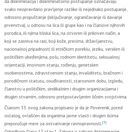
da diskriminacija i diskriminatorno postupanje označavaju
svako neopravdano pravlјenje razlike ili nejednako postupanje,
odnosno propuštanje (isklјučivanje, ograničavanje ili davanje
prvenstva), u odnosu na lica ili grupe kao i na članove njihovih
porodica, ili njima bliska lica, na otvoren ili prikriven način, a
koji se zasniva na rasi, boji kože, precima, državlјanstvu,
nacionalnoj pripadnosti ili etničkom poreklu, jeziku, verskim ili
političkim ubeđenjima, polu, rodnom identitetu, seksualnoj
orijentaciji, imovnom stanju, rođenju, genetskim
osobenostima, zdravstvenom stanju, invaliditetu, bračnom i
porodičnom statusu, osuđivanosti, starosnom dobu, izgledu,
članstvu u političkim, sindikalnim i drugim organizacijama i
drugim stvarnim, odnosno pretpostavlјenim ličnim svojstvima.
Članom 33. ovog zakona propisano je da je Poverenik, pored
ostalog, ovlašćen da organima javne vlasti i drugim licima
[3]
preporučuje mere za ostvarivanje ravnopravnosti.
Odredbom člana 17. stav 1. Zakona o zabrani diskriminacije