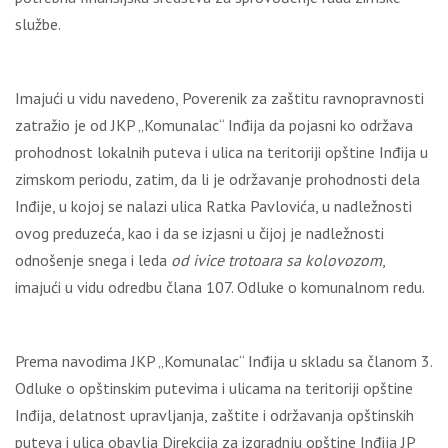
službe.
Imajući u vidu navedeno, Poverenik za zaštitu ravnopravnosti
zatražio je od JKP „Komunalac“ Inđija da pojasni ko održava
prohodnost lokalnih puteva i ulica na teritoriji opštine Inđija u
zimskom periodu, zatim, da li je održavanje prohodnosti dela
Inđije, u kojoj se nalazi ulica Ratka Pavlovića, u nadležnosti
ovog preduzeća, kao i da se izjasni u čijoj je nadležnosti
odnošenje snega i leda
od ivice trotoara sa kolovozom
,
imajući u vidu odredbu člana 107. Odluke o komunalnom redu.
Prema navodima JKP „Komunalac“ Inđija u skladu sa članom 3.
Odluke o opštinskim putevima i ulicama na teritoriji opštine
Inđija, delatnost upravlјanja, zaštite i održavanja opštinskih
puteva i ulica obavlјa Direkcija za izgradnju opštine Inđija JP