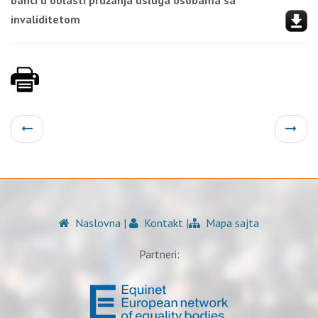
banci u oblasti pružanja usluga osobama sa
invaliditetom
Naslovna
|
Kontakt
|
Mapa sajta
Partneri: