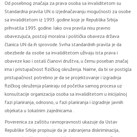
Od posebnog značaja za prava osoba sa invaliditetom su
Standardna pravila UN o izjednačavanju mogućnosti za osobe
sa invaliditetom iz 1993. godine koje je Republika Srbija
prihvatila 1995. godine. Iako ova pravila nisu pravno
obavezujuća, postoji moralna i politička obaveza država
članica UN da ih sprovode. Svrha standardnih pravila je da
obezbede da osobe sa invaliditetom uživaju ista prava i
obaveze kao i ostali članovi društva, u čemu poseban značaj
ima i pristupačnost fizičkog okruženja. Naime, da bi se postigla
pristupačnost potrebno je da se projektovanje i izgradnja
fizičkog okruženja planiraju od početka samog procesa uz
konsultacije organizacija osoba sa invaliditetom u inicijalnoj
fazi planiranja, odnosno, u fazi planiranja i izgradnje javnih
objekata u lokalnim zajednicama .
Poverenica za zaštitu ravnopravnosti ukazuje da Ustav
Republike Srbije propisuje da je zabranjena diskriminacija,