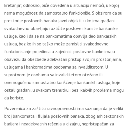
kretanja”, odnosno, biće dovedena u situaciju nemoći, u kojoj
nema mogućnost da samostalno funkcioniše. S obzirom da su
prostorije poslovnih banaka javni objekti, u kojima građani
svakodnevno obavljaju različite poslove i koriste bankarske
usluge, kao i da se na bankomatima obavlja deo bankarskih
usluga, bez kojih se teško može zamisliti svakodnevno
funkcionisanje pojedinca u zajednici, poslovne banke imaju
obavezu da obezbede adekvatan pristup svojim prostorijama,
uslugama i bankomatima osobama sa invaliditetom. U
suprotnom je osobama sa invaliditetom otežano ili
onemogućeno samostalno korišćenje bankarskih usluga, koje
ostali građani, u svakom trenutku i bez ikakvih problema mogu
da koriste.
Poverenica za zaštitu ravnopravnosti ima saznanja da je veliki
broj bankomata i filijala poslovnih banaka, zbog arhitektonskih
barijera i neadekvatnih rešenja u dizajnu, nepristupačan za