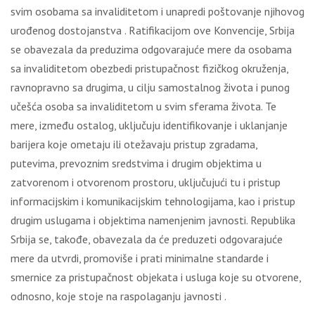
svim osobama sa invaliditetom i unapredi poštovanje njihovog
urođenog dostojanstva . Ratifikacijom ove Konvencije, Srbija
se obavezala da preduzima odgovarajuće mere da osobama
sa invaliditetom obezbedi pristupačnost fizičkog okruženja,
ravnopravno sa drugima, u cilju samostalnog života i punog
učešća osoba sa invaliditetom u svim sferama života. Te
mere, između ostalog, uključuju identifikovanje i uklanjanje
barijera koje ometaju ili otežavaju pristup zgradama,
putevima, prevoznim sredstvima i drugim objektima u
zatvorenom i otvorenom prostoru, uključujući tu i pristup
informacijskim i komunikacijskim tehnologijama, kao i pristup
drugim uslugama i objektima namenjenim javnosti. Republika
Srbija se, takođe, obavezala da će preduzeti odgovarajuće
mere da utvrdi, promoviše i prati minimalne standarde i
smernice za pristupačnost objekata i usluga koje su otvorene,
odnosno, koje stoje na raspolaganju javnosti .