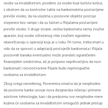
osobe sa invaliditetom, posebno za osobe koje koriste kolica,
s obzirom da su kontrolne table na bankomatima postavljene
previše visoko, da na ulazima u poslovne objekte postoje
stepenice bez rampe i da su šalteri u filijalama postavljeni
previše visoko. S druge strane, većina bankomata nema zvučne
aparate, koji osobe oštećenog vida zvučnim signalima
obaveštavaju o operaciji koja je u toku. Pri tome, treba imati u
vidu da se sporost u adaptaciji postojećih bankomata i filijala
poslovnih banaka eventualno može pravdati ograničenim
finansijskim sredstvima, ali je potpuno neprihvatljivo da novi
bankomati i novootvorene filijale budu nepristupačne
osobama sa invaliditetom.
Zbog svega navedenog, Poverenica smatra da je neophodno
da poslovne banke usvoje nova dizajnerska rešenja i primene
asistivne tehnologije, kao i da preduzmu sve neophodne mere
kojima će osobama sa invaliditetom omogućiti jednak pristup