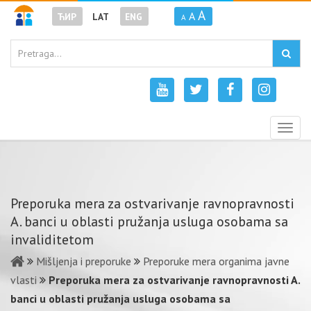
A
A
ЋИР
LAT
ENG
A
Togg
navig
Preporuka mera za ostvarivanje ravnopravnosti
A. banci u oblasti pružanja usluga osobama sa
invaliditetom
Mišljenja i preporuke
Preporuke mera organima javne
vlasti
Preporuka mera za ostvarivanje ravnopravnosti A.
banci u oblasti pružanja usluga osobama sa