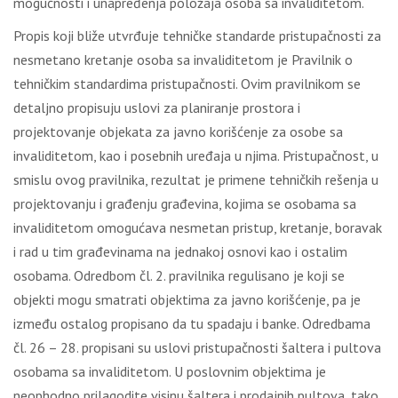
mogućnosti i unapređenja položaja osoba sa invaliditetom.
Propis koji bliže utvrđuje tehničke standarde pristupačnosti za
nesmetano kretanje osoba sa invaliditetom je Pravilnik o
tehničkim standardima pristupačnosti. Ovim pravilnikom se
detaljno propisuju uslovi za planiranje prostora i
projektovanje objekata za javno korišćenje za osobe sa
invaliditetom, kao i posebnih uređaja u njima. Pristupačnost, u
smislu ovog pravilnika, rezultat je primene tehničkih rešenja u
projektovanju i građenju građevina, kojima se osobama sa
invaliditetom omogućava nesmetan pristup, kretanje, boravak
i rad u tim građevinama na jednakoj osnovi kao i ostalim
osobama. Odredbom čl. 2. pravilnika regulisano je koji se
objekti mogu smatrati objektima za javno korišćenje, pa je
između ostalog propisano da tu spadaju i banke. Odredbama
čl. 26 – 28. propisani su uslovi pristupačnosti šaltera i pultova
osobama sa invaliditetom. U poslovnim objektima je
neophodno prilagodite visinu šaltera i prodajnih pultova, tako