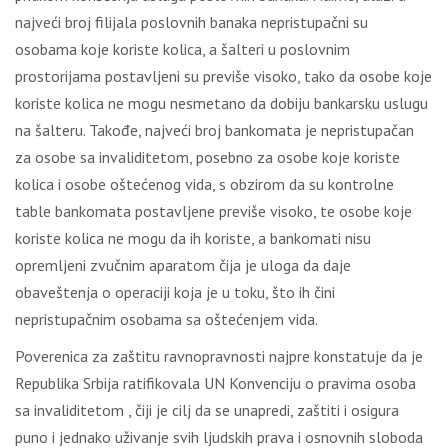
najveći broj filijala poslovnih banaka nepristupačni su
osobama koje koriste kolica, a šalteri u poslovnim
prostorijama postavljeni su previše visoko, tako da osobe koje
koriste kolica ne mogu nesmetano da dobiju bankarsku uslugu
na šalteru. Takođe, najveći broj bankomata je nepristupačan
za osobe sa invaliditetom, posebno za osobe koje koriste
kolica i osobe oštećenog vida, s obzirom da su kontrolne
table bankomata postavljene previše visoko, te osobe koje
koriste kolica ne mogu da ih koriste, a bankomati nisu
opremljeni zvučnim aparatom čija je uloga da daje
obaveštenja o operaciji koja je u toku, što ih čini
nepristupačnim osobama sa oštećenjem vida.
Poverenica za zaštitu ravnopravnosti najpre konstatuje da je
Republika Srbija ratifikovala UN Konvenciju o pravima osoba
sa invaliditetom , čiji je cilj da se unapredi, zaštiti i osigura
puno i jednako uživanje svih ljudskih prava i osnovnih sloboda