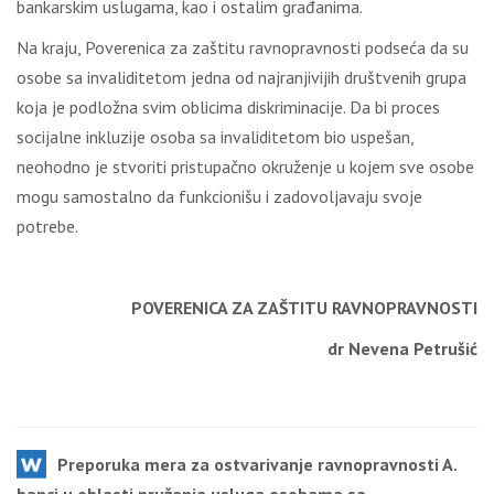
bankarskim uslugama, kao i ostalim građanima.
Na kraju, Poverenica za zaštitu ravnopravnosti podseća da su
osobe sa invaliditetom jedna od najranjivijih društvenih grupa
koja je podložna svim oblicima diskriminacije. Da bi proces
socijalne inkluzije osoba sa invaliditetom bio uspešan,
neohodno je stvoriti pristupačno okruženje u kojem sve osobe
mogu samostalno da funkcionišu i zadovoljavaju svoje
potrebe.
POVERENICA ZA ZAŠTITU RAVNOPRAVNOSTI
dr Nevena Petrušić
Preporuka mera za ostvarivanje ravnopravnosti A.