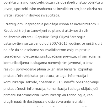
objekta u javnoj upotrebi, dužan da obezbedi pristup objektu u
javnoj upotrebi svim osobama sa invaliditetom, bez obzira na
vrstu i stepen njihovog invaliditeta.
Strategijom unapređenja položaja osoba sa invaliditetom u
Republici Srbiji ustanovljeni su planovi aktivnosti svih
društvenih aktera u Republici Srbiji. Ciljevi Strategije
ustanovljeni su za period od 2007-2015. godine, te opšti cilj 5.
nalaže da se osobama sa invaliditetom osigura pristup
izgrađenom okruženju, pristupačnom prevozu, informacijama,
komunikacijama i uslugama namenjenim javnosti, a kroz
razvoj i sprovođenje plana uklanjanja barijera i izgradnje
pristupačnih objekata i prostora, usluga, informacija i
komunikacija. Takođe, poseban cilj 15. nalaže obezbeđivanje
pristupačnosti informacija, komunikacija i usluga uključujući
primenu informacionih i komunikacijskih tehnologija, kao i
drugih naučnih dostignuća u cilju stvaranja jednakih