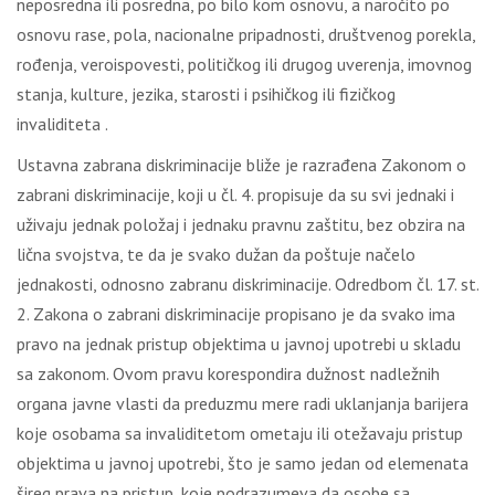
neposredna ili posredna, po bilo kom osnovu, a naročito po
osnovu rase, pola, nacionalne pripadnosti, društvenog porekla,
rođenja, veroispovesti, političkog ili drugog uverenja, imovnog
stanja, kulture, jezika, starosti i psihičkog ili fizičkog
invaliditeta .
Ustavna zabrana diskriminacije bliže je razrađena Zakonom o
zabrani diskriminacije, koji u čl. 4. propisuje da su svi jednaki i
uživaju jednak položaj i jednaku pravnu zaštitu, bez obzira na
lična svojstva, te da je svako dužan da poštuje načelo
jednakosti, odnosno zabranu diskriminacije. Odredbom čl. 17. st.
2. Zakona o zabrani diskriminacije propisano je da svako ima
pravo na jednak pristup objektima u javnoj upotrebi u skladu
sa zakonom. Ovom pravu korespondira dužnost nadležnih
organa javne vlasti da preduzmu mere radi uklanjanja barijera
koje osobama sa invaliditetom ometaju ili otežavaju pristup
objektima u javnoj upotrebi, što je samo jedan od elemenata
šireg prava na pristup, koje podrazumeva da osobe sa