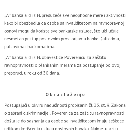
„A.” banka a. d. iz N. preduzeće sve neophodne mere i aktivnosti
kako bi obezbedila da osobe sa invaliditetom na ravnopravnoj
osnovi mogu da koriste sve bankarske usluge, što uključuje
nesmetan pristup poslovnim prostorijama banke, šalterima,
pultovima i bankomatima.
„A.” banka a. d. iz N. obavestiće Poverenicu za zaštitu
ravnopravnosti o planiranim merama za postupanje po ovoj
preporuci, u roku od 30 dana.
O b r a z l o ž e nj e
Postupajući u okviru nadležnosti propisanih čl. 33. st. 9. Zakona
o zabrani diskriminacije , Poverenica za zaštitu ravnopravnosti
došla je do saznanja da osobe sa invaliditetom imaju teškoće
prilikom korišćenja usluga poslovnih banaka. Naime, ulazi u