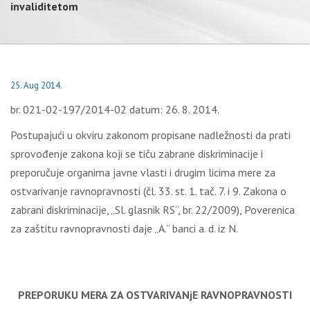
invaliditetom
25. Aug 2014.
br. 021-02-197/2014-02 datum: 26. 8. 2014.
Postupajući u okviru zakonom propisane nadležnosti da prati
sprovođenje zakona koji se tiču zabrane diskriminacije i
preporučuje organima javne vlasti i drugim licima mere za
ostvarivanje ravnopravnosti (čl. 33. st. 1. tač. 7. i 9. Zakona o
zabrani diskriminacije, „Sl. glasnik RS”, br. 22/2009), Poverenica
za zaštitu ravnopravnosti daje „A.” banci a. d. iz N.
PREPORUKU MERA ZA OSTVARIVANjE RAVNOPRAVNOSTI