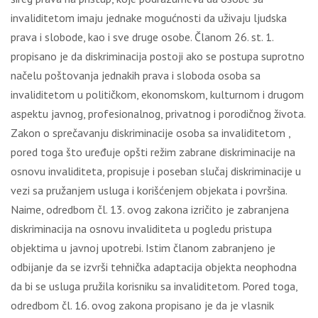
invaliditetom imaju jednake mogućnosti da uživaju ljudska
prava i slobode, kao i sve druge osobe. Članom 26. st. 1.
propisano je da diskriminacija postoji ako se postupa suprotno
načelu poštovanja jednakih prava i sloboda osoba sa
invaliditetom u političkom, ekonomskom, kulturnom i drugom
aspektu javnog, profesionalnog, privatnog i porodičnog života.
Zakon o sprečavanju diskriminacije osoba sa invaliditetom ,
pored toga što uređuje opšti režim zabrane diskriminacije na
osnovu invaliditeta, propisuje i poseban slučaj diskriminacije u
vezi sa pružanjem usluga i korišćenjem objekata i površina.
Naime, odredbom čl. 13. ovog zakona izričito je zabranjena
diskriminacija na osnovu invaliditeta u pogledu pristupa
objektima u javnoj upotrebi. Istim članom zabranjeno je
odbijanje da se izvrši tehnička adaptacija objekta neophodna
da bi se usluga pružila korisniku sa invaliditetom. Pored toga,
odredbom čl. 16. ovog zakona propisano je da je vlasnik