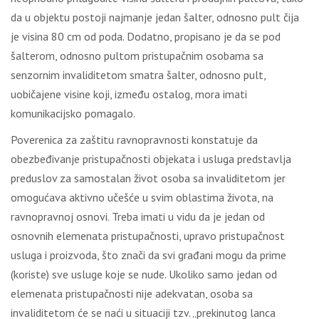
da u objektu postoji najmanje jedan šalter, odnosno pult čija
je visina 80 cm od poda. Dodatno, propisano je da se pod
šalterom, odnosno pultom pristupačnim osobama sa
senzornim invaliditetom smatra šalter, odnosno pult,
uobičajene visine koji, između ostalog, mora imati
komunikacijsko pomagalo.
Poverenica za zaštitu ravnopravnosti konstatuje da
obezbeđivanje pristupačnosti objekata i usluga predstavlja
preduslov za samostalan život osoba sa invaliditetom jer
omogućava aktivno učešće u svim oblastima života, na
ravnopravnoj osnovi. Treba imati u vidu da je jedan od
osnovnih elemenata pristupačnosti, upravo pristupačnost
usluga i proizvoda, što znači da svi građani mogu da prime
(koriste) sve usluge koje se nude. Ukoliko samo jedan od
elemenata pristupačnosti nije adekvatan, osoba sa
invaliditetom će se naći u situaciji tzv. „prekinutog lanca