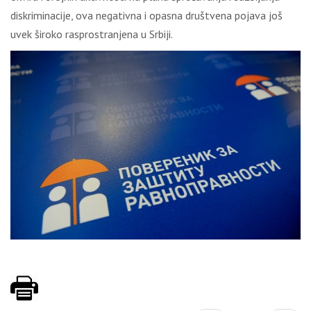
diskriminacije, ova negativna i opasna društvena pojava još
uvek široko rasprostranjena u Srbiji.