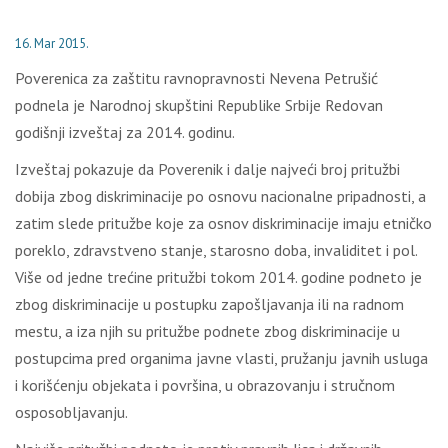
16. Mar 2015.
Poverenica za zaštitu ravnopravnosti Nevena Petrušić
podnela je Narodnoj skupštini Republike Srbije Redovan
godišnji izveštaj za 2014. godinu.
Izveštaj pokazuje da Poverenik i dalje najveći broj pritužbi
dobija zbog diskriminacije po osnovu nacionalne pripadnosti, a
zatim slede pritužbe koje za osnov diskriminacije imaju etničko
poreklo, zdravstveno stanje, starosno doba, invaliditet i pol.
Više od jedne trećine pritužbi tokom 2014. godine podneto je
zbog diskriminacije u postupku zapošljavanja ili na radnom
mestu, a iza njih su pritužbe podnete zbog diskriminacije u
postupcima pred organima javne vlasti, pružanju javnih usluga
i korišćenju objekata i površina, u obrazovanju i stručnom
osposobljavanju.