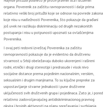
Najviše pritužbi podneto je protiv pravnih lica i državnih
organa. Poverenik za zaštitu ravnopravnosti i dalje prima
relativno veliki broj pritužbi koje se odnose na povrede zakona
koje nisu u nadležnosti Poverenika, što pokazuje da građani
još uvek ne razlikuju diskriminaciju od drugih nezakonitih
postupanja i nisu u potpunosti upoznati sa ovlašćenjima
Poverenika.
I ovaj peti redovni izveštaj Poverenika za zaštitu
ravnopravnosti pokazuje da je evidentno da društvenu
stvarnost u Srbiji obeležavaju duboko ukorenjeni i rašireni
rodni, etnički i drugi stereotipi i predrasude i visok nivo
socijalne distance prema pojedinim nacionalnim, verskim,
seksualnim i drugim manjinama. To su ključne prepreke za
uspostavljanje stvarne jednakosti i pune društvene
uključenosti svih društvenih grupa i pojedinaca. Zato je, i pored
relativno zadovoljavajućeg antidiskriminacionog pravnog
okvira i brojnih aktivnosti na planu sprečavanja i suzbijanja