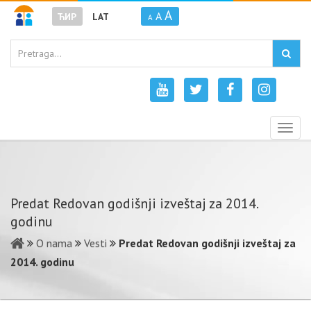
A
A
ЋИР
LAT
A
Togg
navig
Predat Redovan godišnji izveštaj za 2014.
godinu
O nama
Vesti
Predat Redovan godišnji izveštaj za
2014. godinu