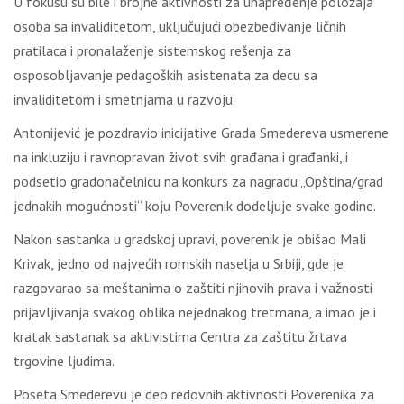
U fokusu su bile i brojne aktivnosti za unapređenje položaja
osoba sa invaliditetom, uključujući obezbeđivanje ličnih
pratilaca i pronalaženje sistemskog rešenja za
osposobljavanje pedagoških asistenata za decu sa
invaliditetom i smetnjama u razvoju.
Antonijević je pozdravio inicijative Grada Smedereva usmerene
na inkluziju i ravnopravan život svih građana i građanki, i
podsetio gradonačelnicu na konkurs za nagradu „Opština/grad
jednakih mogućnosti“ koju Poverenik dodeljuje svake godine.
Nakon sastanka u gradskoj upravi, poverenik je obišao Mali
Krivak, jedno od najvećih romskih naselja u Srbiji, gde je
razgovarao sa meštanima o zaštiti njihovih prava i važnosti
prijavljivanja svakog oblika nejednakog tretmana, a imao je i
kratak sastanak sa aktivistima Centra za zaštitu žrtava
trgovine ljudima.
Poseta Smederevu je deo redovnih aktivnosti Poverenika za