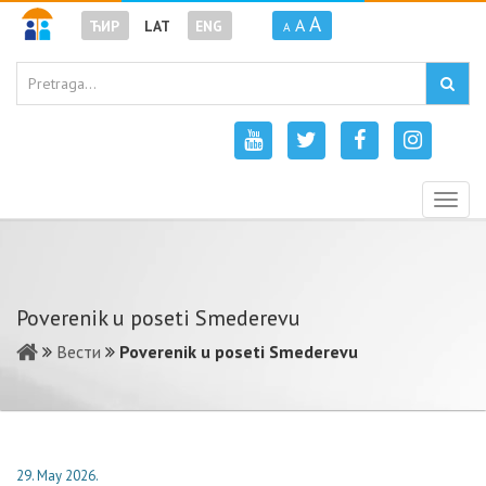
A
A
ЋИР
LAT
ENG
A
Togg
navig
Poverenik u poseti Smederevu
Вести
Poverenik u poseti Smederevu
29. May 2026.