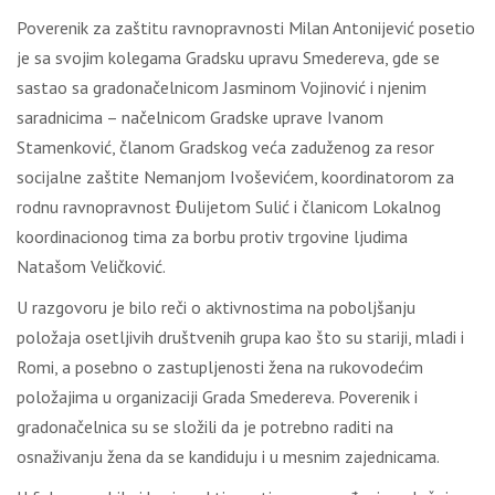
Poverenik za zaštitu ravnopravnosti Milan Antonijević posetio
je sa svojim kolegama Gradsku upravu Smedereva, gde se
sastao sa gradonačelnicom Jasminom Vojinović i njenim
saradnicima – načelnicom Gradske uprave Ivanom
Stamenković, članom Gradskog veća zaduženog za resor
socijalne zaštite Nemanjom Ivoševićem, koordinatorom za
rodnu ravnopravnost Đulijetom Sulić i članicom Lokalnog
koordinacionog tima za borbu protiv trgovine ljudima
Natašom Veličković.
U razgovoru je bilo reči o aktivnostima na poboljšanju
položaja osetljivih društvenih grupa kao što su stariji, mladi i
Romi, a posebno o zastupljenosti žena na rukovodećim
položajima u organizaciji Grada Smedereva. Poverenik i
gradonačelnica su se složili da je potrebno raditi na
osnaživanju žena da se kandiduju i u mesnim zajednicama.