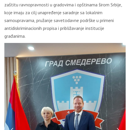
zaštitu ravnopravnosti u gradovima i opštinama širom Srbije,
koje imaju za cilj unapređenje saradnje sa lokalnim
samoupravama, pružanje savetodavne podrške u primeni
antidiskriminacionih propisa i približavanje institucije
građanima.