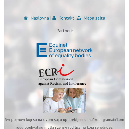
Naslovna
|
Kontakt
|
Mapa sajta
Partneri:
Svi pojmovi koji su na ovom sajtu upotrebljeni u muškom gramatičkom
rodu obuhvataju muški i ženski rod lica na koja se odnose.