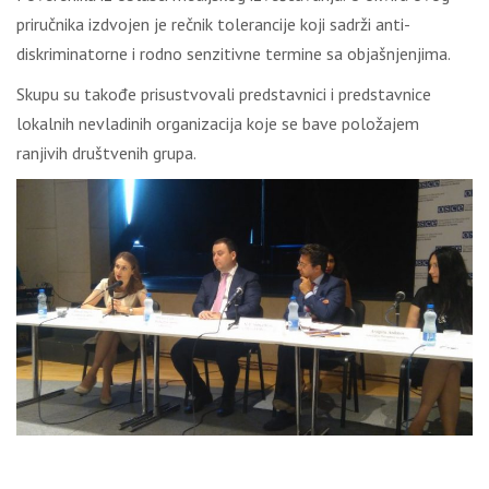
priručnika izdvojen je rečnik tolerancije koji sadrži anti-
diskriminatorne i rodno senzitivne termine sa objašnjenjima.
Skupu su takođe prisustvovali predstavnici i predstavnice
lokalnih nevladinih organizacija koje se bave položajem
ranjivih društvenih grupa.