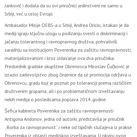
Janković i dodala da su ovi priručnici jedinstveni ne samo u
Srbiji, već u celoj Evropi.
Ambasador Misije OEBS-a u Srbiji, Andrea Oricio, istakao je da
mediji igraju ključnu ulogu u podizanju svesti o diskriminaciji i
jačanju tolerantnog i ravnopravnog društva, pohvaliviši
saradnju sa institucijom Poverenika za zaštitu ravnopravnosti,
materijalizovanom i kroz izdavanje ova dva priručnika.
Predsednik gradske skupštine Obrenovca Miroslav Čučković je
izrazio zadovoljstvo zbog činjenice da se promocija održava u
Obrenovcu, gradu koji je poznat po toleranciji prema različitim
društvenim grupama, ali i po problematičnom izveštavanju
nekih medija o posledicama poplava 2014. godine.
Šefica kabineta Poverenika za zaštitu ravnopravnosti
Antigona Andonov, jedna od autorki, predstavila je priručnik
„Borba za ravnopravnost“ i neke od tipičnih slučajeva iz prakse
Poverenika iz oblasti medijskog izveštavanja. U okviru ovog