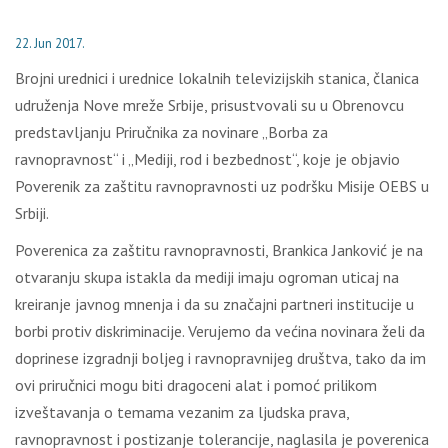
22. Jun 2017.
Brojni urednici i urednice lokalnih televizijskih stanica, članica
udruženja Nove mreže Srbije, prisustvovali su u Obrenovcu
predstavljanju Priručnika za novinare „Borba za
ravnopravnost“ i „Mediji, rod i bezbednost“, koje je objavio
Poverenik za zaštitu ravnopravnosti uz podršku Misije OEBS u
Srbiji.
Poverenica za zaštitu ravnopravnosti, Brankica Janković je na
otvaranju skupa istakla da mediji imaju ogroman uticaj na
kreiranje javnog mnenja i da su značajni partneri institucije u
borbi protiv diskriminacije. Verujemo da većina novinara želi da
doprinese izgradnji boljeg i ravnopravnijeg društva, tako da im
ovi priručnici mogu biti dragoceni alat i pomoć prilikom
izveštavanja o temama vezanim za ljudska prava,
ravnopravnost i postizanje tolerancije, naglasila je poverenica