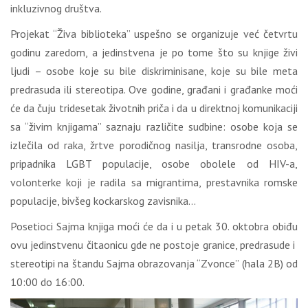
inkluzivnog društva.
Projekat “Živa biblioteka” uspešno se organizuje već četvrtu
godinu zaredom, a jedinstvena je po tome što su knjige živi
ljudi – osobe koje su bile diskriminisane, koje su bile meta
predrasuda ili stereotipa. Ove godine, građani i građanke moći
će da čuju tridesetak životnih priča i da u direktnoj komunikaciji
sa “živim knjigama” saznaju različite sudbine: osobe koja se
izlečila od raka, žrtve porodičnog nasilja, transrodne osoba,
pripadnika LGBT populacije, osobe obolele od HIV-a,
volonterke koji je radila sa migrantima, prestavnika romske
populacije, bivšeg kockarskog zavisnika…
Posetioci Sajma knjiga moći će da i u petak 30. oktobra obiđu
ovu jedinstvenu čitaonicu gde ne postoje granice, predrasude i
stereotipi na štandu Sajma obrazovanja “Zvonce” (hala 2B) od
10:00 do 16:00.