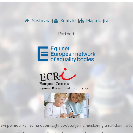
Naslovna
|
Kontakt
|
Mapa sajta
Partneri:
Svi pojmovi koji su na ovom sajtu upotrebljeni u muškom gramatičkom rodu