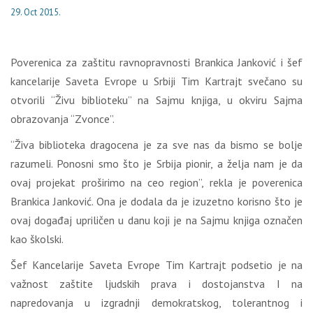
29. Oct 2015.
Poverenica za zaštitu ravnopravnosti Brankica Janković i šef
kancelarije Saveta Evrope u Srbiji Tim Kartrajt svečano su
otvorili “Živu biblioteku” na Sajmu knjiga, u okviru Sajma
obrazovanja “Zvonce”.
“Živa biblioteka dragocena je za sve nas da bismo se bolje
razumeli. Ponosni smo što je Srbija pionir, a želja nam je da
ovaj projekat proširimo na ceo region”, rekla je poverenica
Brankica Janković. Ona je dodala da je izuzetno korisno što je
ovaj događaj upriličen u danu koji je na Sajmu knjiga označen
kao školski.
Šef Kancelarije Saveta Evrope Tim Kartrajt podsetio je na
važnost zaštite ljudskih prava i dostojanstva I na
napredovanja u izgradnji demokratskog, tolerantnog i