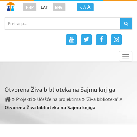
A
A
ЋИР
LAT
ENG
A
Togg
navig
Otvorena Živa biblioteka na Sajmu knjiga
Projekti
Učešće na projektima
"Živa biblioteka"
Otvorena Živa biblioteka na Sajmu knjiga