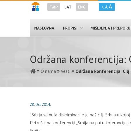
A
A
ЋИР
LAT
ENG
A
NASLOVNA
PROPISI
MIŠLJENJA I PREPOR
Održana konferencija: C
O nama
Vesti
Održana konferencija: Cilj 
28. Oct 2014.
“Srbija sa nula diskriminacije je naš cilj, Srbija u k
Petrušić na konferenciji „Srbija na putu tolerancije 
Srbija.