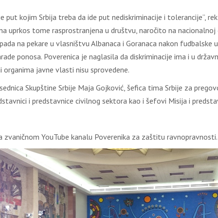
ut kojim Srbija treba da ide put nediskriminacije i tolerancije”, re
 je ona uprkos tome rasprostranjena u društvu, naročito na nacional
napada na pekare u vlasništvu Albanaca i Goranaca nakon fudbalske u
ade ponosa. Poverenica je naglasila da diskriminacije ima i u drža
i organima javne vlasti nisu sprovedene.
sednica Skupštine Srbije Maja Gojković, šefica tima Srbije za prego
predstavnici i predstavnice civilnog sektora kao i šefovi Misija i pr
 zvaničnom YouTube kanalu Poverenika za zaštitu ravnopravnosti.