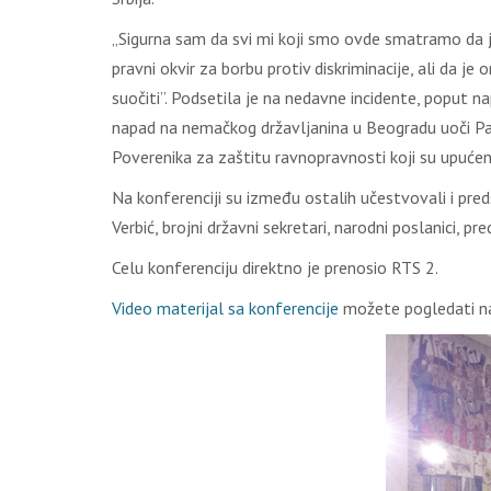
„Sigurna sam da svi mi koji smo ovde smatramo da je p
pravni okvir za borbu protiv diskriminacije, ali da
suočiti”. Podsetila je na nedavne incidente, poput 
napad na nemačkog državljanina u Beogradu uoči Par
Poverenika za zaštitu ravnopravnosti koji su upućen
Na konferenciji su između ostalih učestvovali i pred
Verbić, brojni državni sekretari, narodni poslanici, 
Celu konferenciju direktno je prenosio RTS 2.
Video materijal sa konferencije
možete pogledati na