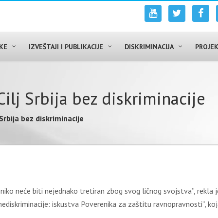
UKE
IZVEŠTAJI I PUBLIKACIJE
DISKRIMINACIJA
PROJEK
ilj Srbija bez diskriminacije
Srbija bez diskriminacije
ojoj niko neće biti nejednako tretiran zbog svog ličnog svojstva”, re
i nediskriminacije: iskustva Poverenika za zaštitu ravnopravnosti”, k