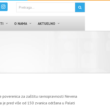
TI
O NAMA
AKTUELNO
kla je poverenica za zaštitu ravnopravnosti Nevena
oja je pred više od 150 zvanica održana u Palati