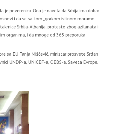
kla je poverenica. Ona je navela da Srbija ima dobar
noj osnovi i da se sa tom „gorkom istinom moramo
takmice Srbija-Albanija, proteste zbog azilanata i
vnim organima, i da mnoge od 365 preporuka
vore sa EU Tanja Miščević, ministar prosvete Srđan
edstavnici UNDP-a, UNICEF-a, OEBS-a, Saveta Evrope.