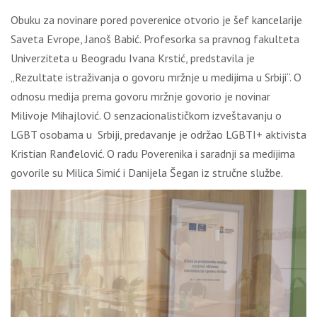
Obuku za novinare pored poverenice otvorio je šef kancelarije
Saveta Evrope, Janoš Babić. Profesorka sa pravnog fakulteta
Univerziteta u Beogradu Ivana Krstić, predstavila je
„Rezultate istraživanja o govoru mržnje u medijima u Srbiji“. O
odnosu medija prema govoru mržnje govorio je novinar
Milivoje Mihajlović. O senzacionalističkom izveštavanju o
LGBT osobama u Srbiji, predavanje je održao LGBTI+ aktivista
Kristian Ranđelović. O radu Poverenika i saradnji sa medijima
govorile su Milica Simić i Danijela Šegan iz stručne službe.