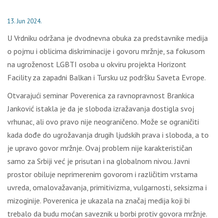
13. Jun 2024.
U Vrdniku održana je dvodnevna obuka za predstavnike medija
o pojmu i oblicima diskriminacije i govoru mržnje, sa fokusom
na ugroženost LGBTI osoba u okviru projekta Horizont
Facility za zapadni Balkan i Tursku uz podršku Saveta Evrope.
Otvarajući seminar Poverenica za ravnopravnost Brankica
Janković istakla je da je sloboda izražavanja dostigla svoj
vrhunac, ali ovo pravo nije neograničeno. Može se ograničiti
kada dođe do ugrožavanja drugih ljudskih prava i sloboda, a to
je upravo govor mržnje. Ovaj problem nije karakterističan
samo za Srbiji već je prisutan i na globalnom nivou. Javni
prostor obiluje neprimerenim govorom i različitim vrstama
uvreda, omalovažavanja, primitivizma, vulgarnosti, seksizma i
mizoginije. Poverenica je ukazala na značaj medija koji bi
trebalo da budu moćan saveznik u borbi protiv govora mržnje.