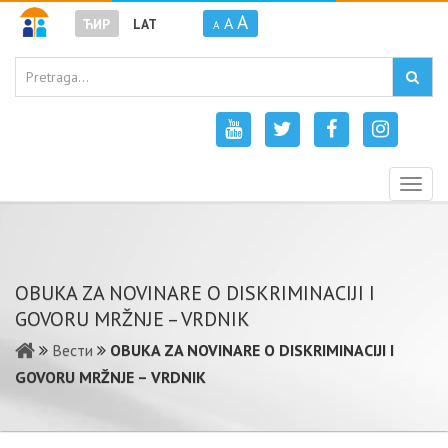
A
A
ЋИР
LAT
A
Togg
navig
OBUKA ZA NOVINARE O DISKRIMINACIJI I
GOVORU MRŽNJE – VRDNIK
Вести
OBUKA ZA NOVINARE O DISKRIMINACIJI I
GOVORU MRŽNJE – VRDNIK