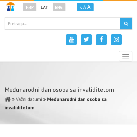
A
A
ЋИР
LAT
ENG
A
Togg
navig
Međunarodni dan osoba sa invaliditetom
Važni datumi
Međunarodni dan osoba sa
invaliditetom