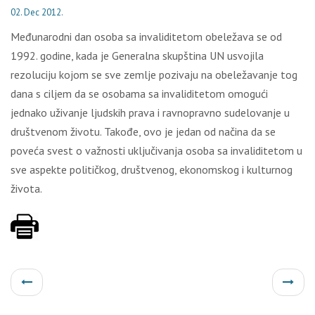
02. Dec 2012.
Međunarodni dan osoba sa invaliditetom obeležava se od
1992. godine, kada je Generalna skupština UN usvojila
rezoluciju kojom se sve zemlje pozivaju na obeležavanje tog
dana s ciljem da se osobama sa invaliditetom omogući
jednako uživanje ljudskih prava i ravnopravno sudelovanje u
društvenom životu. Takođe, ovo je jedan od načina da se
poveća svest o važnosti uključivanja osoba sa invaliditetom u
sve aspekte političkog, društvenog, ekonomskog i kulturnog
života.