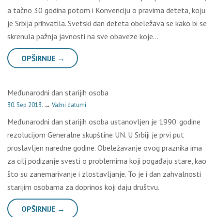
a tačno 30 godina potom i Konvenciju o pravima deteta, koju
je Srbija prihvatila. Svetski dan deteta obeležava se kako bi se
skrenula pažnja javnosti na sve obaveze koje…
OPŠIRNIJE →
Međunarodni dan starijih osoba
30. Sep 2013.
→
Važni datumi
Međunarodni dan starijih osoba ustanovljen je 1990. godine
rezolucijom Generalne skupštine UN. U Srbiji je prvi put
proslavljen naredne godine. Obeležavanje ovog praznika ima
za cilj podizanje svesti o problemima koji pogađaju stare, kao
što su zanemarivanje i zlostavljanje. To je i dan zahvalnosti
starijim osobama za doprinos koji daju društvu.
OPŠIRNIJE →