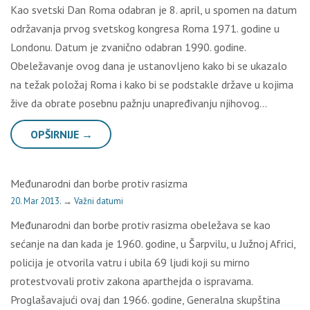
Kao svetski Dan Roma odabran je 8. april, u spomen na datum
održavanja prvog svetskog kongresa Roma 1971. godine u
Londonu. Datum je zvanično odabran 1990. godine.
Obeležavanje ovog dana je ustanovljeno kako bi se ukazalo
na težak položaj Roma i kako bi se podstakle države u kojima
žive da obrate posebnu pažnju unapređivanju njihovog…
OPŠIRNIJE →
Međunarodni dan borbe protiv rasizma
20. Mar 2013.
→
Važni datumi
Međunarodni dan borbe protiv rasizma obeležava se kao
sećanje na dan kada je 1960. godine, u Šarpvilu, u Južnoj Africi,
policija je otvorila vatru i ubila 69 ljudi koji su mirno
protestvovali protiv zakona aparthejda o ispravama.
Proglašavajući ovaj dan 1966. godine, Generalna skupština