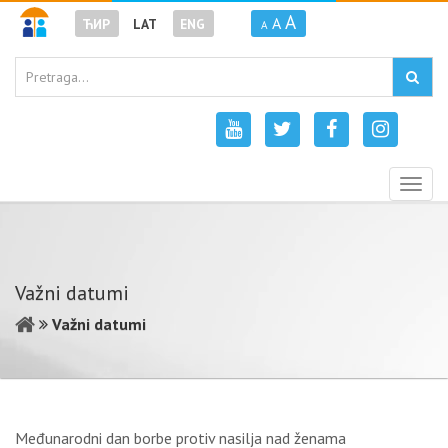
A
A
ЋИР
LAT
ENG
A
Togg
navig
Važni datumi
Važni datumi
Međunarodni dan borbe protiv nasilja nad ženama