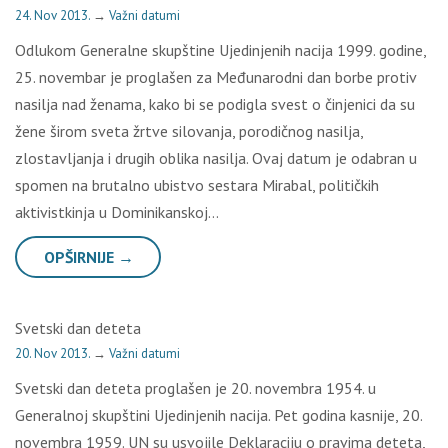
24. Nov 2013.
→
Važni datumi
Odlukom Generalne skupštine Ujedinjenih nacija 1999. godine,
25. novembar je proglašen za Međunarodni dan borbe protiv
nasilja nad ženama, kako bi se podigla svest o činjenici da su
žene širom sveta žrtve silovanja, porodičnog nasilja,
zlostavljanja i drugih oblika nasilja. Ovaj datum je odabran u
spomen na brutalno ubistvo sestara Mirabal, političkih
aktivistkinja u Dominikanskoj…
OPŠIRNIJE →
Svetski dan deteta
20. Nov 2013.
→
Važni datumi
Svetski dan deteta proglašen je 20. novembra 1954. u
Generalnoj skupštini Ujedinjenih nacija. Pet godina kasnije, 20.
novembra 1959. UN su usvojile Deklaraciju o pravima deteta,