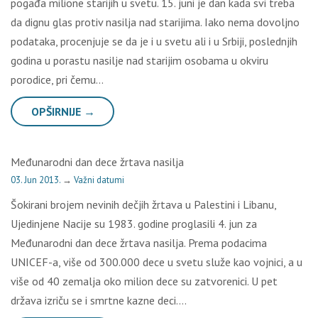
pogađa milione starijih u svetu. 15. juni je dan kada svi treba
da dignu glas protiv nasilja nad starijima. Iako nema dovoljno
podataka, procenjuje se da je i u svetu ali i u Srbiji, poslednjih
godina u porastu nasilje nad starijim osobama u okviru
porodice, pri čemu…
OPŠIRNIJE →
Međunarodni dan dece žrtava nasilja
03. Jun 2013.
→
Važni datumi
Šokirani brojem nevinih dečjih žrtava u Palestini i Libanu,
Ujedinjene Nacije su 1983. godine proglasili 4. jun za
Međunarodni dan dece žrtava nasilja. Prema podacima
UNICEF-a, više od 300.000 dece u svetu služe kao vojnici, a u
više od 40 zemalja oko milion dece su zatvorenici. U pet
država izriču se i smrtne kazne deci….