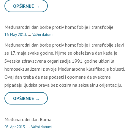
OPŠIRNIJE →
Međunarodni dan borbe protiv homofobije i transfobije
16. May 2013.
→
Važni datumi
Međunarodni dan borbe protiv homofobije i transfobije slavi
se 17. maja svake godine. Njime se obeležava dan kada je
Svetska zdravstvena organizacija 1991. godine uklonila
homoseksualizam iz svoje Međunarodne klasifikacije bolesti.
Ovaj dan treba da nas podseti i opomene da svakome
pripadaju ljudska prava bez obzira na seksualnu orijentaciju.
OPŠIRNIJE →
Međunarodni dan Roma
08. Apr 2013.
→
Važni datumi