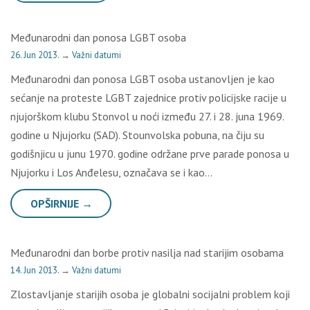
Međunarodni dan ponosa LGBT osoba
26. Jun 2013.
→
Važni datumi
Međunarodni dan ponosa LGBT osoba ustanovljen je kao
sećanje na proteste LGBT zajednice protiv policijske racije u
njujorškom klubu Stonvol u noći između 27. i 28. juna 1969.
godine u Njujorku (SAD). Stounvolska pobuna, na čiju su
godišnjicu u junu 1970. godine održane prve parade ponosa u
Njujorku i Los Anđelesu, označava se i kao…
OPŠIRNIJE →
Međunarodni dan borbe protiv nasilja nad starijim osobama
14. Jun 2013.
→
Važni datumi
Zlostavljanje starijih osoba je globalni socijalni problem koji