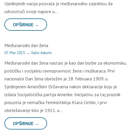
Ujedinjenih nacija pozvala je međunarodnu zajednicu da
udvostruči svoje napore u…
OPŠIRNIJE →
Međunarodni dan žena
07. Mar 2013.
→
Važni datumi
Međunarodni dan žena nastao je kao dan borbe za ekonomsku,
političku i socijalnu ravnopravnost žena i muškaraca. Prvi
nacionalni Dan žena obeležen je 28. februara 1909. u
Sjedinjenim Američkim Državama nakon deklaracije koju je
izdala Socijalistička partija Amerike. Inicijativu za taj praznik
preuzela je nemačka feministkinja Klara Cetkin, i prvi
obeležavanje bilo je 1911. u…
OPŠIRNIJE →