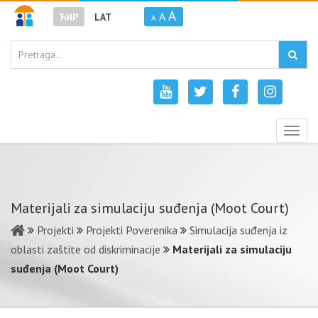
A
A
ЋИР
LAT
A
Togg
navig
Materijali za simulaciju suđenja (Moot Court)
Projekti
Projekti Poverenika
Simulacija suđenja iz
oblasti zaštite od diskriminacije
Materijali za simulaciju
suđenja (Moot Court)