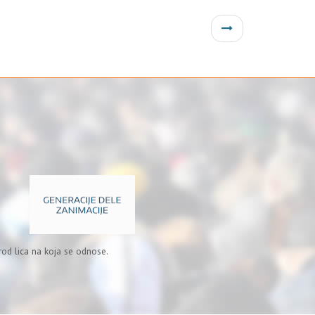
od lica na koja se odnose.