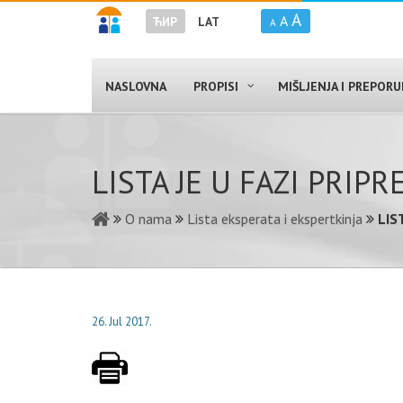
A
A
ЋИР
LAT
A
NASLOVNA
PROPISI
MIŠLJENJA I PREPOR
LISTA JE U FAZI PRIP
O nama
Lista eksperata i ekspertkinja
LIS
26. Jul 2017.