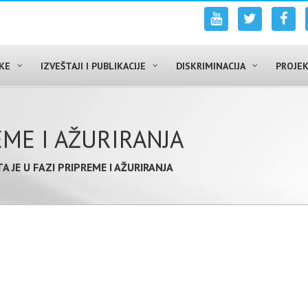
UKE
IZVEŠTAJI I PUBLIKACIJE
DISKRIMINACIJA
PROJEK
REME I AŽURIRANJA
TA JE U FAZI PRIPREME I AŽURIRANJA