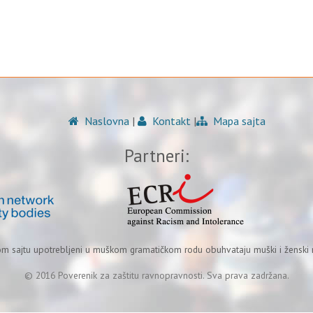
Naslovna
|
Kontakt
|
Mapa sajta
Partneri:
om sajtu upotrebljeni u muškom gramatičkom rodu obuhvataju muški i ženski r
© 2016 Poverenik za zaštitu ravnopravnosti. Sva prava zadržana.