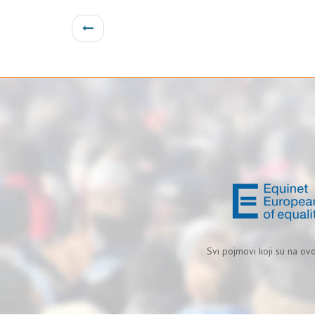
Svi pojmovi koji su na ov