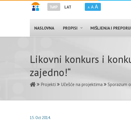
A
A
ЋИР
LAT
A
NASLOVNA
PROPISI
MIŠLJENJA I PREPOR
Likovni konkurs i konk
zajedno!“
Projekti
Učešće na projektima
Sporazum o
15. Oct 2014.