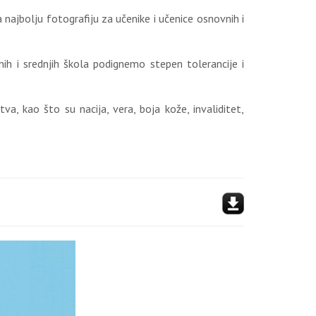
 najbolju fotografiju za učenike i učenice osnovnih i
nih i srednjih škola podignemo stepen tolerancije i
, kao što su nacija, vera, boja kože, invaliditet,