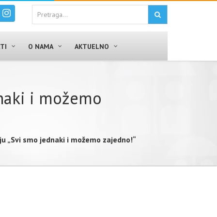
TI
O NAMA
AKTUELNO
dnaki i možemo
iju „Svi smo jednaki i možemo zajedno!“