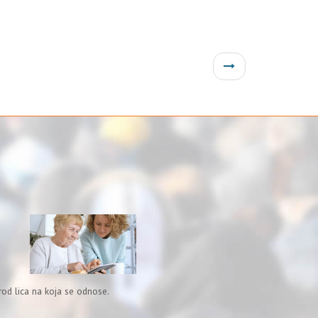
od lica na koja se odnose.