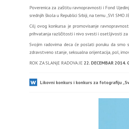
Poverenica za zaštitu ravnopravnosti i Fond Ujedinje
srednjih škola u Republici Srbiji, na temu „SVI S
Cilj ovog konkursa je promovisanje ravnopravnosti 
prihvatanja različitosti i nivo svesti i osetljivosti z
Svojim radovima deca će poslati poruku da smo svi
zdravstveno stanje, seksualna orijentacija, pol, imo
ROK ZA SLANjE RADOVA JE
22. DECEMBAR 2014. 
Likovni konkurs i konkurs za fotografiju „