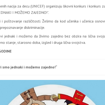
nih nacija za decu (UNICEF) organizuju likovni konkurs i konkurs za
MO JEDNAKI I MOŽEMO ZAJEDNO!”.
i poštovanje različitosti. Želimo da kod učenika i učenica osnov
a prepoznavanje diskriminacije.
 jednaki i možemo da živimo zajedno bez obzira na lična svojstva
vno stanje, starosno doba, izgled i druga lična svojstva.
GODINE
Svi smo jednaki i možemo zajedno!“