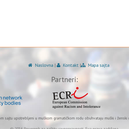
Naslovna
|
Kontakt
|
Mapa sajta
Partneri:
om sajtu upotrebljeni u muškom gramatičkom rodu obuhvataju muški i ženski r
© 2016 Poverenik za zaštitu ravnopravnosti. Sva prava zadržana.