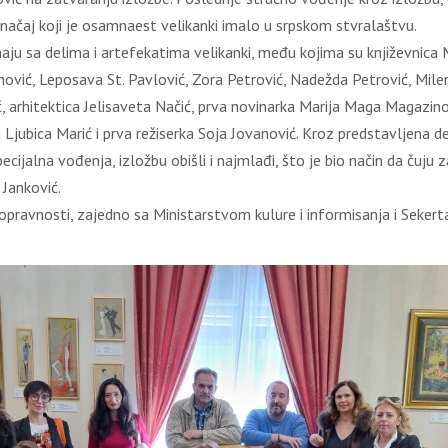
načaj koji je osamnaest velikanki imalo u srpskom stvralaštvu.
aju sa delima i artefekatima velikanki, među kojima su književnica Mi
ović, Leposava St. Pavlović, Zora Petrović, Nadežda Petrović, Milena
ić, arhitektica Jelisaveta Načić, prva novinarka Marija Maga Magazinov
ubica Marić i prva režiserka Soja Jovanović. Kroz predstavljena del
cijalna vođenja, izložbu obišli i najmlađi, što je bio način da čuju z
 Janković.
avnopravnosti, zajedno sa Ministarstvom kulure i informisanja i Seke