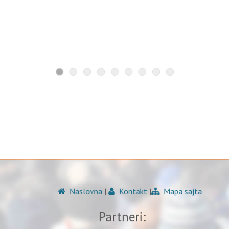
Naslovna
|
Kontakt
|
Mapa sajta
Partneri: