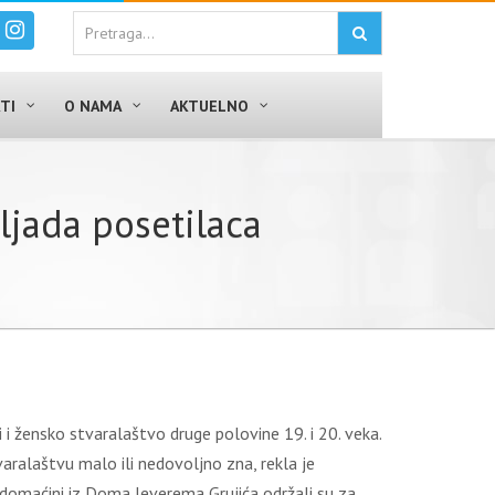
TI
O NAMA
AKTUELNO
iljada posetilaca
i žensko stvaralaštvo druge polovine 19. i 20. veka.
varalaštvu malo ili nedovoljno zna, rekla je
 domaćini iz Doma Jeverema Grujića održali su za