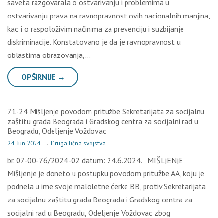
saveta razgovarala o ostvarivanju i problemima u
ostvarivanju prava na ravnopravnost ovih nacionalnih manjina,
kao i o raspoloživim načinima za prevenciju i suzbijanje
diskriminacije. Konstatovano je da je ravnopravnost u
oblastima obrazovanja,…
OPŠIRNIJE →
71-24 Mišljenje povodom pritužbe Sekretarijata za socijalnu
zaštitu grada Beograda i Gradskog centra za socijalni rad u
Beogradu, Odeljenje Voždovac
24. Jun 2024.
→
Druga lična svojstva
br. 07-00-76/2024-02 datum: 24.6.2024. MIŠLjENjE
Mišljenje je doneto u postupku povodom pritužbe AA, koju je
podnela u ime svoje maloletne ćerke BB, protiv Sekretarijata
za socijalnu zaštitu grada Beograda i Gradskog centra za
socijalni rad u Beogradu, Odeljenje Voždovac zbog