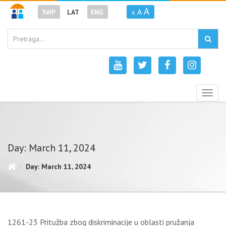
A
A
ЋИР
LAT
ENG
A
Togg
navig
Day: March 11, 2024
Day: March 11, 2024
1261-23 Pritužba zbog diskriminacije u oblasti pružanja