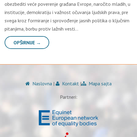
obezbediti veće poverenje građana Evrope, naročito mladih, u
institucije, demokratiju i važnost očuvanja ljudskih prava, pre
svega kroz formiranje i sprovođenje jasnih politika o ključnim
pitanjima, borbu protiv lažnih vesti…
OPŠIRNIJE →
Naslovna
|
Kontakt
|
Mapa sajta
Partneri: