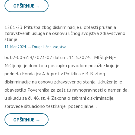
OPŠIRNIJE →
1261-23 Pritužba zbog diskriminacije u oblasti pružanja
zdravstvenih usluga na osnovu ličnog svojstva zdravstveno
stanje
11. Mar 2024.
→
Druga lična svojstva
br. 07-00-619/2023-02 datum: 11.3.2024. MIŠLjENjE
Mišljenje je doneto u postupku povodom pritužbe koju je
podnela Fondaijca A. A. protiv Poliklinike B. B. zbog
diskriminacije na osnovu zdravstvenog stanja. Udruženje je
obavestilo Poverenika za zaštitu ravnopravnosti o nameri da,
u skladu sa čl. 46. st. 4. Zakona o zabrani diskriminacije,
sprovede situaciono testiranje „potencijalne…
OPŠIRNIJE →