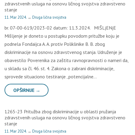
zdravstvenih usluga na osnovu ličnog svojstva zdravstveno
stanje
11. Mar 2024.
→
Druga lična svojstva
br. 07-00-619/2023-02 datum: 11.3.2024. MIŠLjENjE
Mišljenje je doneto u postupku povodom pritužbe koju je
podnela Fondaijca A. A. protiv Poliklinike B. B. zbog
diskriminacije na osnovu zdravstvenog stanja. Udruženje je
obavestilo Poverenika za zaštitu ravnopravnosti o nameri da,
u skladu sa čl. 46. st. 4. Zakona o zabrani diskriminacije,
sprovede situaciono testiranje „potencijalne…
OPŠIRNIJE →
1265-23 Pritužba zbog diskriminacije u oblasti pružanja
zdravstvenih usluga na osnovu ličnog svojstva zdravstveno
stanje
11. Mar 2024.
→
Druga lična svojstva