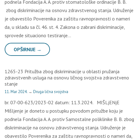
podnela Fondacija A. A. protiv stomatološke ordinacije B. B.
zbog diskriminacije na osnovu zdravstvenog stanja. Udruženje
je obavestilo Poverenika za zaštitu ravnopravnosti o nameri
da, u skladu sa čl. 46. st. 4. Zakona o zabrani diskriminacije,
sprovede situaciono testiranje…
OPŠIRNIJE →
1265-23 Pritužba zbog diskriminacije u oblasti pružanja
zdravstvenih usluga na osnovu ličnog svojstva zdravstveno
stanje
11. Mar 2024.
→
Druga lična svojstva
br. 07-00-623/2023-02 datum: 11.3.2024. MIŠLjENjE
Mišljenje je doneto u postupku povodom pritužbe koju je
podnela Fondacija A. A. protiv Samostalne poliklinike B. B. zbog
diskriminacije na osnovu zdravstvenog stanja. Udruženje je
obavestilo Poverenika za zaštitu ravnopravnosti o nameri da,