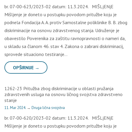
br. 07-00-623/2023-02 datum: 11.3.2024. MIŠLjENjE
Mišljenje je doneto u postupku povodom pritužbe koju je
podnela Fondacija A. A. protiv Samostalne poliklinike B. B. zbog
diskriminacije na osnovu zdravstvenog stanja. Udruženje je
obavestilo Poverenika za zaštitu ravnopravnosti o nameri da,
u skladu sa članom 46. stav 4. Zakona o zabrani diskriminacij,
sprovede situaciono testiranje…
OPŠIRNIJE →
1262-23 Pritužba zbog diskriminacije u oblasti pružanja
zdravstvenih usluga na osnovu ličnog svojstva zdravstveno
stanje
11. Mar 2024.
→
Druga lična svojstva
br. 07-00-620/2023-02 datum: 11.3.2024. MIŠLjENjE
Mišljenje je doneto u postupku povodom pritužbe koju je