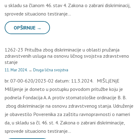
u skladu sa članom 46. stav 4. Zakona o zabrani diskriminacij,
sprovede situaciono testiranje…
OPŠIRNIJE →
1262-23 Pritužba zbog diskriminacije u oblasti pružanja
zdravstvenih usluga na osnovu ličnog svojstva zdravstveno
stanje
11. Mar 2024.
→
Druga lična svojstva
br. 07-00-620/2023-02 datum: 11.3.2024. MIŠLjENjE
Mišljenje je doneto u postupku povodom pritužbe koju je
podnela Fondacija A. A. protiv stomatološke ordinacije B. B.
zbog diskriminacije na osnovu zdravstvenog stanja. Udruženje
je obavestilo Poverenika za zaštitu ravnopravnosti o nameri
da, u skladu sa čl. 46. st. 4. Zakona o zabrani diskriminacije,
sprovede situaciono testiranje…